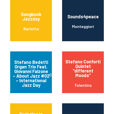
Songbook
Sounds4peace
Jazzday
Monteggiori
Barletta
Stefano Conforti
Stefano Bedetti
Quintet
Organ Trio Feat.
“different
Giovanni Falzone
Chiavari
Moods”
– About Jazz #02
– International
Jazz Day
Tolentino