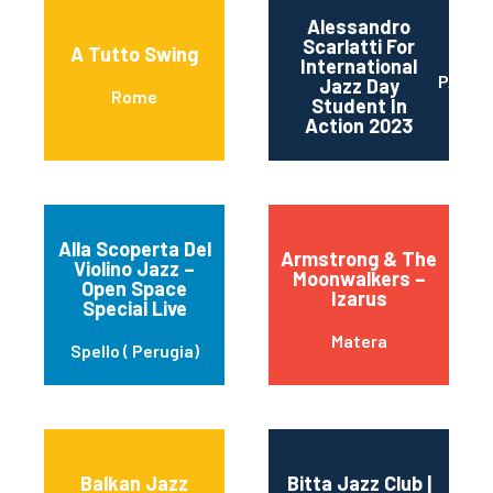
Alessandro
Scarlatti For
A Tutto Swing
International
PALER
Jazz Day
Rome
Student In
Action 2023
Alla Scoperta Del
Armstrong & The
Violino Jazz –
Moonwalkers –
Open Space
Izarus
Special Live
Matera
Spello ( Perugia)
Balkan Jazz
Bitta Jazz Club |