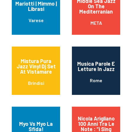
Middle Sea Jazz
Mariotti | Mimmo |
On The
Librasi
Mediterranian
Varese
META
Mistura Pura
Musica Parole E
Jazz Vinyl Dj Set
Letture In Jazz
At Vistamare
Rome
Brindisi
Nicola Arigliano
Myo Vs Myo La
100 Anni Tra Le
Sfida!
Note : “i Sing