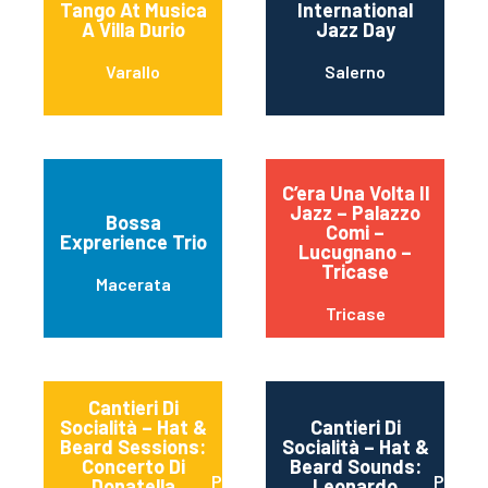
Tango At Musica
International
A Villa Durio
Jazz Day
Varallo
Salerno
C’era Una Volta Il
Jazz – Palazzo
Bossa
Comi –
Exprerience Trio
Lucugnano –
Tricase
Macerata
Tricase
Cantieri Di
Socialità – Hat &
Cantieri Di
Beard Sessions:
Socialità – Hat &
Concerto Di
Beard Sounds:
Perugia
Perugi
Donatella
Leonardo