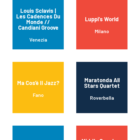
Louis Sclavis |
Les Cadences Du
Luppi’s World
Monde //
Candiani Groove
Milano
Venezia
Maratonda All
Ma Cos’è Il Jazz?
Stars Quartet
Fano
Roverbella