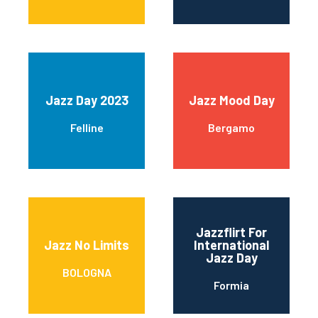
Jazz Day 2023
Jazz Mood Day
Felline
Bergamo
Jazzflirt For
Jazz No Limits
International
Jazz Day
BOLOGNA
Formia