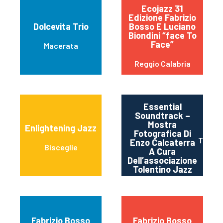
Ecojazz 31
Edizione Fabrizio
Dolcevita Trio
Bosso E Luciano
Biondini “face To
Face”
Macerata
Reggio Calabria
Essential
Soundtrack –
Mostra
Enlightening Jazz
Fotografica Di
Tolent
Enzo Calcaterra
Bisceglie
A Cura
Dell’associazione
Tolentino Jazz
Fabrizio Bosso
Fabrizio Bosso