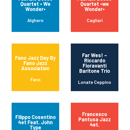
Quartet • We
Quartet •we
Wonder•
Wonder•
Alghero
Cagliari
Far Wes! –
Fano Jazz Day By
Riccardo
Fano Jazz
Fioravanti
Association
Baritone Trio
Fano
Lonate Ceppino
Francesco
Filippo Cosentino
Pantusa Jazz
4et Feat. John
4et.
Type