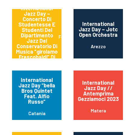
International
Jazz Day –
Concerto Di
International
Studentesse E
Jazz Day – Jotc
Studenti Del
Open Orchestra
Dipartimento
Ferrara
Jazz Del
Conservatorio Di
Arezzo
Musica “girolamo
Frescobaldi” Di
Ferrara (italy)
International
International
Jazz Day “bella
Jazz Day //
Bros Quintet
Antemprima
Feat. Alfio
Gezziamoci 2023
Russo”
Matera
Catania