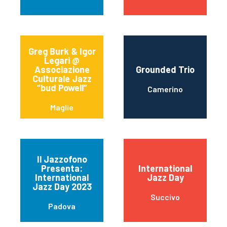
Greg Burk & Igor
Legari @
Associazione
Grounded Trio
Culturale Jazz
“bud Powell”
Camerino
Maglie
Il Jazzofono
Presenta:
International
International
Jazz Day
Jazz Day 2023
Succivo
Padova