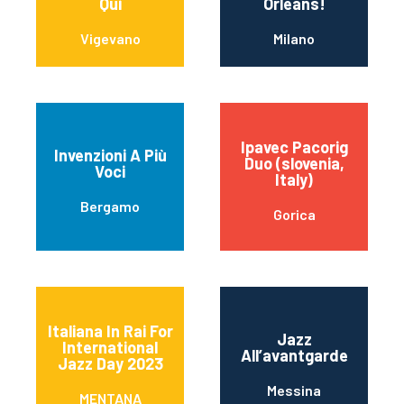
Qui
Orleans!
Vigevano
Milano
Ipavec Pacorig
Invenzioni A Più
Duo (slovenia,
Voci
Italy)
Bergamo
Gorica
Italiana In Rai For
Jazz
International
All’avantgarde
Jazz Day 2023
Messina
MENTANA