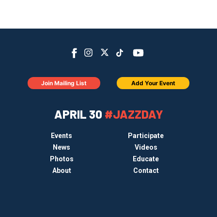
Join Mailing List
Add Your Event
APRIL 30
#JAZZDAY
Events
Participate
News
Videos
Photos
Educate
About
Contact