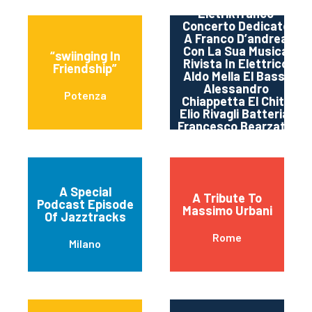
Tiepido Ore 19,00
Eletrikfranco
Concerto Dedicato
A Franco D’andrea
Con La Sua Musica
“swiinging In
Rivista In Elettrico
Friendship”
Aldo Mella El Bass,
MO
Alessandro
Potenza
Chiappetta El Chit ,
Elio Rivagli Batteria,
Francesco Bearzatti
Clarinetto Ore 21,30
Mark Sherman
Quartet Feat Joe
Magnarelli Joe
Magnarelli Tromba,
A Special
A Tribute To
Mark Sherman Piano
Podcast Episode
Massimo Urbani
Stephan Kurmann –
Of Jazztracks
contrabbasso ,
Rome
Adam Pache
Milano
Batteria A Seguire
Jam Session