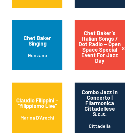
Chet Baker’s
Chet Baker
Italian Songs /
Singing
Dot Radio – Open
Spello 
Space Special
Event For Jazz
Genzano
Day
Combo Jazz In
Concerto |
Claudio Filippini –
Filarmonica
“filippismo Live”
Cittadellese
S.c.s.
Marina D'Arechi
Cittadella