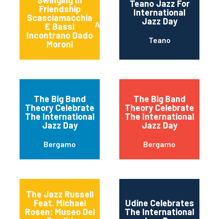
Swinging In
Teano Jazz For
Friendship
International
Scasciamacchia
Jazz Day
Alessano
E Bassi
Incontrano Dado
Teano
Moroni
The Big Band
The Big Band
Theory Celebrate
Theory Celebrate
The International
The International
Jazz Day
Jazz Day
Bergamo
Bergamo
The Jazz Russell
Feat. Michael
Udine Celebrates
Rosen: Museo Del
The International