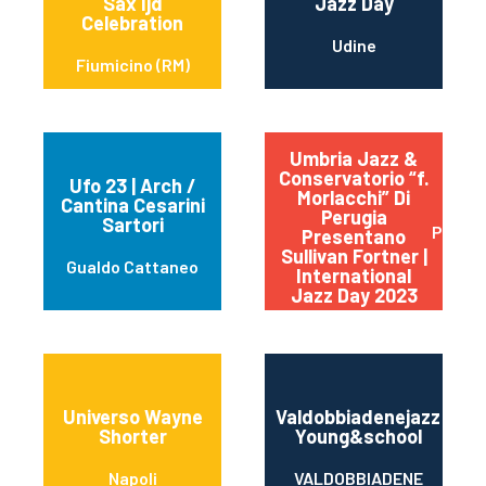
Sax Ijd
Jazz Day
Celebration
Udine
Fiumicino (RM)
Umbria Jazz &
Conservatorio “f.
Ufo 23 | Arch /
Morlacchi” Di
Cantina Cesarini
Perugia
Sartori
Perugi
Presentano
Sullivan Fortner |
Gualdo Cattaneo
International
Jazz Day 2023
Universo Wayne
Valdobbiadenejazz
Shorter
Young&school
Napoli
VALDOBBIADENE