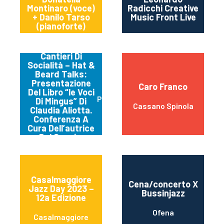
Montinaro (voce)
Radicchi Creative
+ Danilo Tarso
Music Front Live
(pianoforte)
Cantieri Di
Socialità – Hat &
Beard Talks:
Presentazione
Caro Franco
Del Libro “le Voci
Perugia
Di Mingus” Di
Cassano Spinola
Claudia Aliotta.
Conferenza A
Cura Dell’autrice
Del Saggio.
Casalmaggiore
Cena/concerto X
Jazz Day 2023 –
Bussinjazz
12a Edizione
Ofena
Casalmaggiore