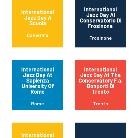
International
International
Jazz Day Al
Jazz Day A
Conservatorio Di
Scuola
Frosinone
Camerino
Frosinone
International
International
Jazz Day At
Jazz Day At The
Sapienza
Conservatory F.a.
University Of
Bonporti Di
Rome
Trento
Rome
Trento
International