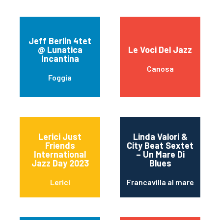
Jeff Berlin 4tet
@ Lunatica
Le Voci Del Jazz
Incantina
Canosa
Foggia
Lerici Just
Linda Valori &
Friends
City Beat Sextet
International
– Un Mare Di
Jazz Day 2023
Blues
Lerici
Francavilla al mare