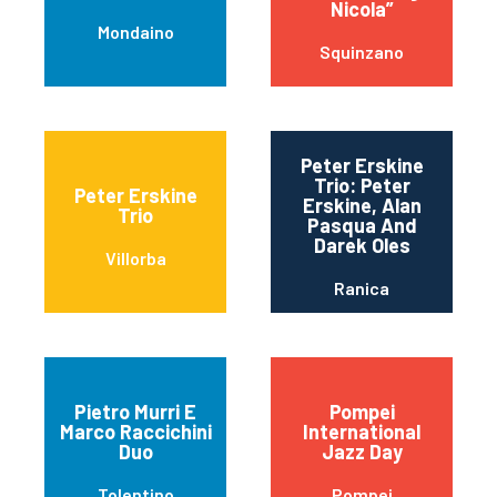
Nicola”
Mondaino
Squinzano
Peter Erskine
Trio: Peter
Peter Erskine
Erskine, Alan
Trio
Pasqua And
Darek Oles
Villorba
Ranica
Pietro Murri E
Pompei
Marco Raccichini
International
Duo
Jazz Day
Tolentino
Pompei