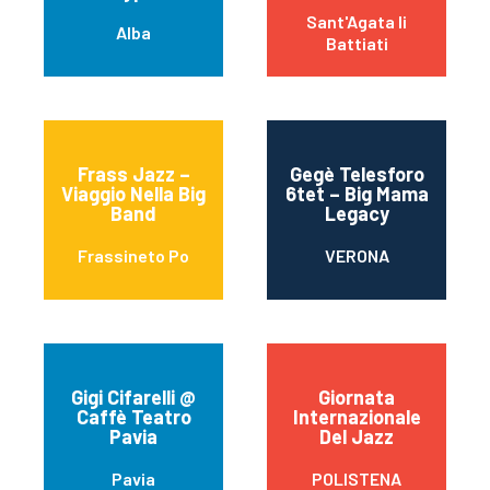
Sant'Agata li
Alba
Battiati
Frass Jazz –
Gegè Telesforo
Viaggio Nella Big
6tet – Big Mama
Band
Legacy
Frassineto Po
VERONA
Gigi Cifarelli @
Giornata
Caffè Teatro
Internazionale
Pavia
Del Jazz
Pavia
POLISTENA