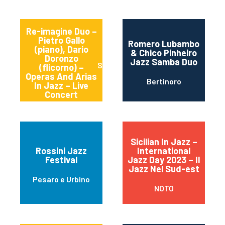
Re-imagine Duo –
Pietro Gallo
Romero Lubambo
(piano), Dario
& Chico Pinheiro
Doronzo
Jazz Samba Duo
Stornara
(flicorno) –
Operas And Arias
Bertinoro
In Jazz – Live
Concert
Sicilian In Jazz –
Rossini Jazz
International
Festival
Jazz Day 2023 – Il
Jazz Nel Sud-est
Pesaro e Urbino
NOTO