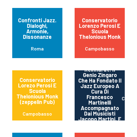
Confronti Jazz.
Conservatorio
Dialoghi,
Lorenzo Perosi E
Armonie,
Scuola
Dissonanze
Thelonious Monk
Roma
Campobasso
Django
Reinhardt: Il
Genio Zingaro
Conservatorio
Che Ha Fondato Il
Lorezo Perosi E
Jazz Europeo A
Scuola
Cura Di
Thelonious Monk
Francesco
Cerrer
(zeppelin Pub)
Martinelli
Accompagnato
Dai Musicisti
Campobasso
Jacopo Martini, E
Giacomo Mottola
Gilardin