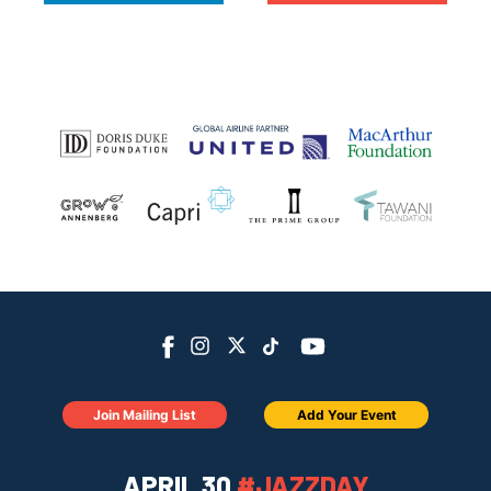
Join Mailing List
Add Your Event
APRIL 30
#JAZZDAY