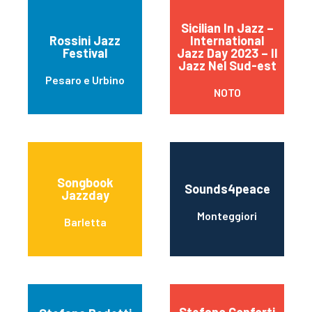
Sicilian In Jazz –
Rossini Jazz
International
Festival
Jazz Day 2023 – Il
Jazz Nel Sud-est
Pesaro e Urbino
NOTO
Songbook
Sounds4peace
Jazzday
Monteggiori
Barletta