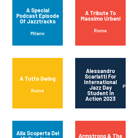
Magnarelli Joe
Magnarelli Tromba,
A Special
A Tribute To
Mark Sherman Piano
Podcast Episode
Massimo Urbani
Stephan Kurmann –
Of Jazztracks
contrabbasso ,
Rome
Adam Pache
Milano
Batteria A Seguire
Jam Session
Alessandro
Scarlatti For
A Tutto Swing
International
PALER
Jazz Day
Rome
Student In
Action 2023
Alla Scoperta Del
Armstrong & The