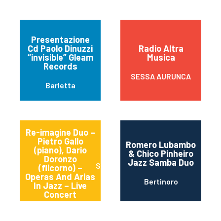
Presentazione
Cd Paolo Dinuzzi
Radio Altra
“invisible” Gleam
Musica
Records
SESSA AURUNCA
Barletta
Re-imagine Duo –
Pietro Gallo
Romero Lubambo
(piano), Dario
& Chico Pinheiro
Doronzo
Jazz Samba Duo
Stornara
(flicorno) –
Operas And Arias
Bertinoro
In Jazz – Live
Concert