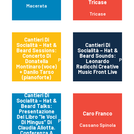
Tricase
Macerata
Tricase
Cantieri Di
Socialità – Hat &
Cantieri Di
Beard Sessions:
Socialità – Hat &
Concerto Di
Beard Sounds:
Perugia
Perugi
Donatella
Leonardo
Montinaro (voce)
Radicchi Creative
+ Danilo Tarso
Music Front Live
(pianoforte)
Cantieri Di
Socialità – Hat &
Beard Talks:
Presentazione
Caro Franco
Del Libro “le Voci
Perugia
Di Mingus” Di
Cassano Spinola
Claudia Aliotta.
Conferenza A