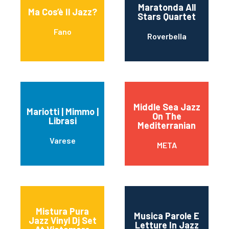
Maratonda All
Ma Cos’è Il Jazz?
Stars Quartet
Fano
Roverbella
Middle Sea Jazz
Mariotti | Mimmo |
On The
Librasi
Mediterranian
Varese
META
Mistura Pura
Musica Parole E
Jazz Vinyl Dj Set
Letture In Jazz