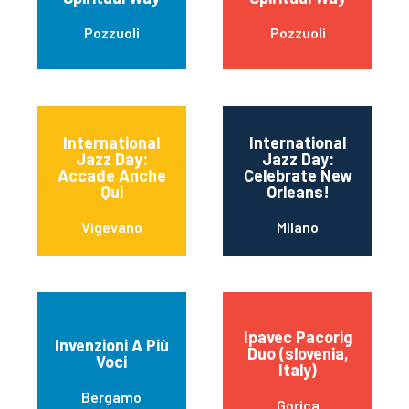
Pozzuoli
Pozzuoli
International
International
Jazz Day:
Jazz Day:
Accade Anche
Celebrate New
Qui
Orleans!
Vigevano
Milano
Ipavec Pacorig
Invenzioni A Più
Duo (slovenia,
Voci
Italy)
Bergamo
Gorica