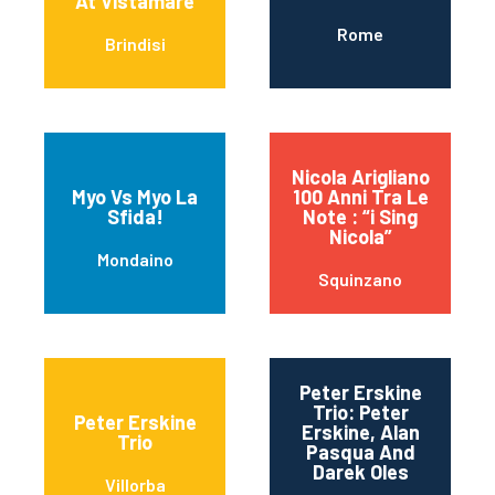
At Vistamare
Rome
Brindisi
Nicola Arigliano
Myo Vs Myo La
100 Anni Tra Le
Sfida!
Note : “i Sing
Nicola”
Mondaino
Squinzano
Peter Erskine
Trio: Peter
Peter Erskine
Erskine, Alan
Trio
Pasqua And
Darek Oles
Villorba