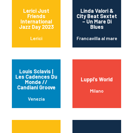
Lerici Just
Linda Valori &
Friends
City Beat Sextet
International
– Un Mare Di
Jazz Day 2023
Blues
Lerici
Francavilla al mare
Louis Sclavis |
Les Cadences Du
Luppi’s World
Monde //
Candiani Groove
Milano
Venezia