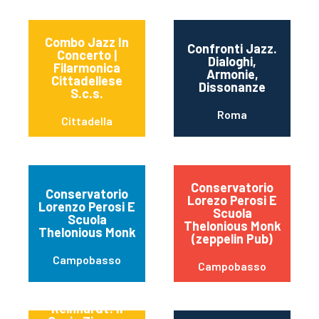
Combo Jazz In
Confronti Jazz.
Concerto |
Dialoghi,
Filarmonica
Armonie,
Cittadellese
Dissonanze
S.c.s.
Roma
Cittadella
Conservatorio
Conservatorio
Lorezo Perosi E
Lorenzo Perosi E
Scuola
Scuola
Thelonious Monk
Thelonious Monk
(zeppelin Pub)
Campobasso
Campobasso
Django
Reinhardt: Il