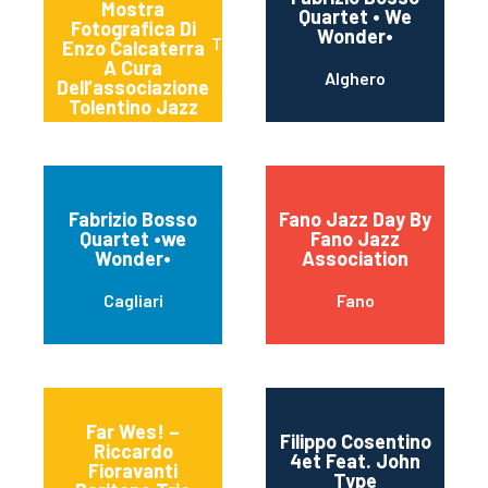
Mostra
Quartet • We
Fotografica Di
Wonder•
Tolentino
Enzo Calcaterra
A Cura
Alghero
Dell’associazione
Tolentino Jazz
Fabrizio Bosso
Fano Jazz Day By
Quartet •we
Fano Jazz
Wonder•
Association
Cagliari
Fano
Far Wes! –
Filippo Cosentino
Riccardo
4et Feat. John
Fioravanti
Type