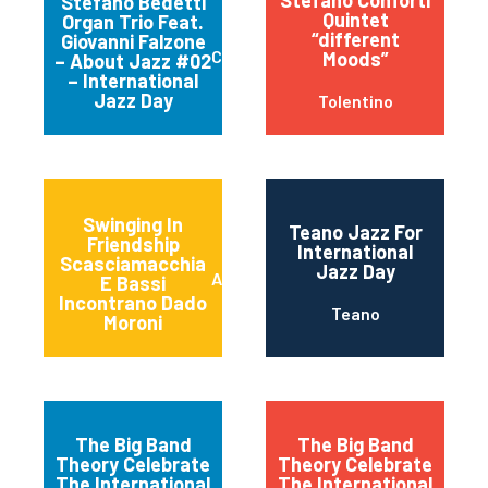
Stefano Conforti
Stefano Bedetti
Quintet
Organ Trio Feat.
“different
Giovanni Falzone
Chiavari
Moods”
– About Jazz #02
– International
Jazz Day
Tolentino
Swinging In
Teano Jazz For
Friendship
International
Scasciamacchia
Jazz Day
Alessano
E Bassi
Incontrano Dado
Teano
Moroni
The Big Band
The Big Band
Theory Celebrate
Theory Celebrate
The International
The International