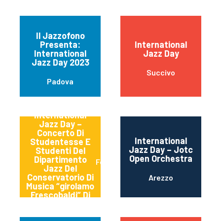
Il Jazzofono
Presenta:
International
International
Jazz Day
Jazz Day 2023
Succivo
Padova
International
Jazz Day –
Concerto Di
International
Studentesse E
Jazz Day – Jotc
Studenti Del
Open Orchestra
Dipartimento
Ferrara
Jazz Del
Conservatorio Di
Arezzo
Musica “girolamo
Frescobaldi” Di
Ferrara (italy)