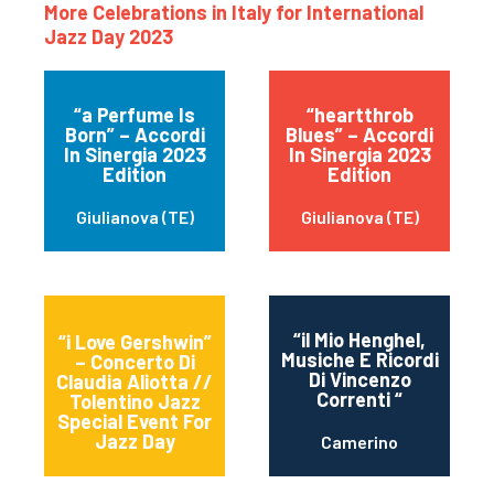
More Celebrations in Italy for International
Jazz Day 2023
“a Perfume Is
“heartthrob
Born” – Accordi
Blues” – Accordi
In Sinergia 2023
In Sinergia 2023
Edition
Edition
Giulianova (TE)
Giulianova (TE)
“il Mio Henghel,
“i Love Gershwin”
Musiche E Ricordi
– Concerto Di
Di Vincenzo
Claudia Aliotta //
Tolentino
Correnti “
Tolentino Jazz
(Macerata)
Special Event For
Jazz Day
Camerino