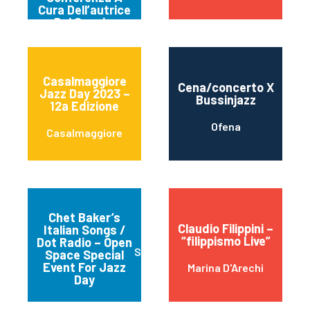
Cura Dell’autrice
Del Saggio.
Casalmaggiore
Cena/concerto X
Jazz Day 2023 –
Bussinjazz
12a Edizione
Ofena
Casalmaggiore
Chet Baker’s
Claudio Filippini –
Italian Songs /
“filippismo Live”
Dot Radio – Open
Spello ( Perugia)
Space Special
Event For Jazz
Marina D'Arechi
Day