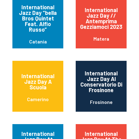
International
International
Jazz Day “bella
Jazz Day //
Bros Quintet
Antemprima
Feat. Alfio
Gezziamoci 2023
Russo”
Matera
Catania
International
International
Jazz Day Al
Jazz Day A
Conservatorio Di
Scuola
Frosinone
Camerino
Frosinone
International
International