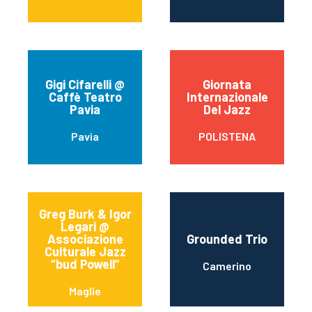
Gigi Cifarelli @
Giornata
Caffè Teatro
Internazionale
Pavia
Del Jazz
Pavia
POLISTENA
Greg Burk & Igor
Legari @
Associazione
Grounded Trio
Culturale Jazz
“bud Powell”
Camerino
Maglie