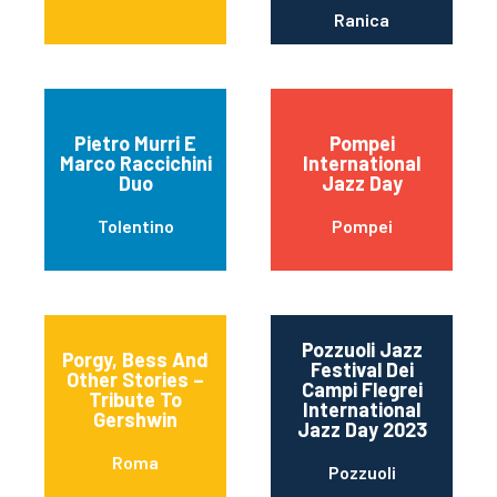
Ranica
Pietro Murri E
Pompei
Marco Raccichini
International
Duo
Jazz Day
Tolentino
Pompei
Pozzuoli Jazz
Porgy, Bess And
Festival Dei
Other Stories –
Campi Flegrei
Tribute To
International
Gershwin
Jazz Day 2023
Roma
Pozzuoli