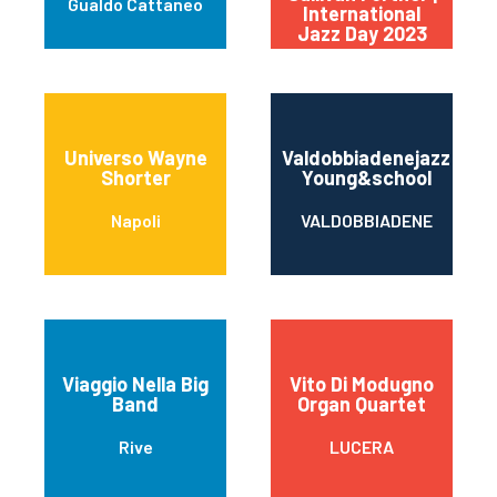
Gualdo Cattaneo
International
Jazz Day 2023
Universo Wayne
Valdobbiadenejazz
Shorter
Young&school
Napoli
VALDOBBIADENE
Viaggio Nella Big
Vito Di Modugno
Band
Organ Quartet
Rive
LUCERA