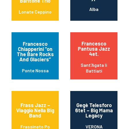
Baritone Trio
Alba
Lonate Ceppino
Francesco
Francesco
Pantusa Jazz
Chiapperini “on
4et.
The Bare Rocks
And Glaciers”
Sant'Agata li
Ponte Nossa
Battiati
Frass Jazz –
Gegè Telesforo
Viaggio Nella Big
6tet – Big Mama
Band
Legacy
Frassineto Po
VERONA