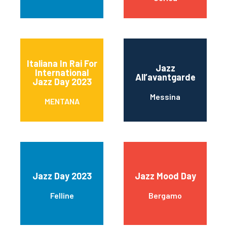
Italiana In Rai For
Jazz
International
All’avantgarde
Jazz Day 2023
Messina
MENTANA
Jazz Day 2023
Jazz Mood Day
Felline
Bergamo