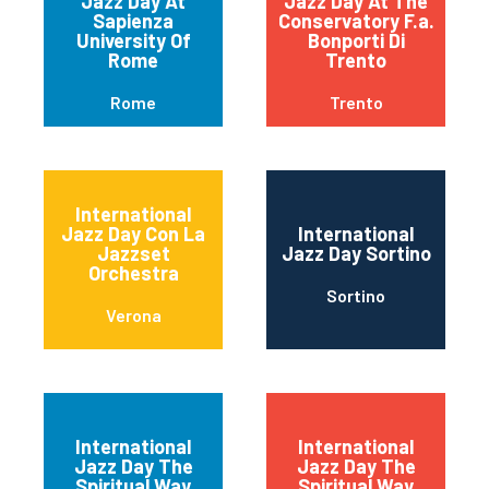
Jazz Day At
Jazz Day At The
Sapienza
Conservatory F.a.
University Of
Bonporti Di
Rome
Trento
Rome
Trento
International
Jazz Day Con La
International
Jazzset
Jazz Day Sortino
Orchestra
Sortino
Verona
International
International
Jazz Day The
Jazz Day The
Spiritual Way
Spiritual Way