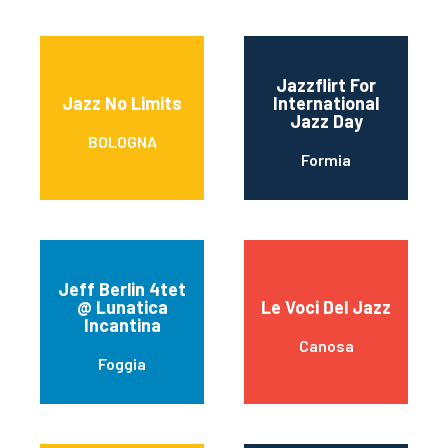
Jazzflirt For
Jazz No Limits
International
Jazz Day
BOLOGNA
Formia
Jeff Berlin 4tet
@ Lunatica
Le Voci Del Jazz
Incantina
Canosa
Foggia