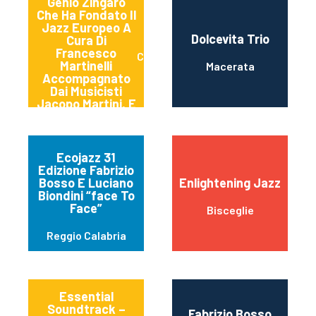
Genio Zingaro
Che Ha Fondato Il
Jazz Europeo A
Dolcevita Trio
Cura Di
Francesco
Cerrerto Guidi
Martinelli
Macerata
Accompagnato
Dai Musicisti
Jacopo Martini, E
Giacomo Mottola
Gilardin
Ecojazz 31
Edizione Fabrizio
Bosso E Luciano
Enlightening Jazz
Biondini “face To
Face”
Bisceglie
Reggio Calabria
Essential
Soundtrack –
Fabrizio Bosso