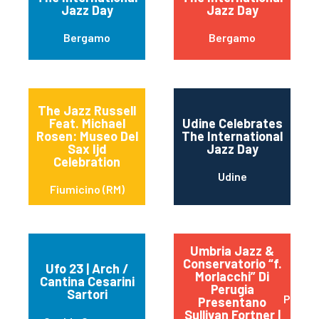
Jazz Day
Jazz Day
Bergamo
Bergamo
The Jazz Russell
Feat. Michael
Udine Celebrates
Rosen: Museo Del
The International
Sax Ijd
Jazz Day
Celebration
Udine
Fiumicino (RM)
Umbria Jazz &
Conservatorio “f.
Ufo 23 | Arch /
Morlacchi” Di
Cantina Cesarini
Perugia
Sartori
Perugi
Presentano
Sullivan Fortner |