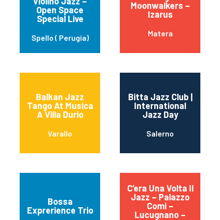
Violino Jazz –
Moonwalkers –
Open Space
Izarus
Special Live
Matera
Spello ( Perugia)
Balkan Jazz
Bitta Jazz Club |
Tango At Musica
International
A Villa Durio
Jazz Day
Varallo
Salerno
C’era Una Volta Il
Jazz – Palazzo
Bossa
Comi –
Exprerience Trio
Lucugnano –