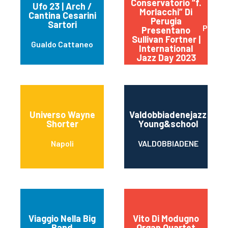
Conservatorio “f.
Ufo 23 | Arch /
Morlacchi” Di
Cantina Cesarini
Perugia
Sartori
Perugi
Presentano
Sullivan Fortner |
Gualdo Cattaneo
International
Jazz Day 2023
Universo Wayne
Valdobbiadenejazz
Shorter
Young&school
Napoli
VALDOBBIADENE
Viaggio Nella Big
Vito Di Modugno
Band
Organ Quartet