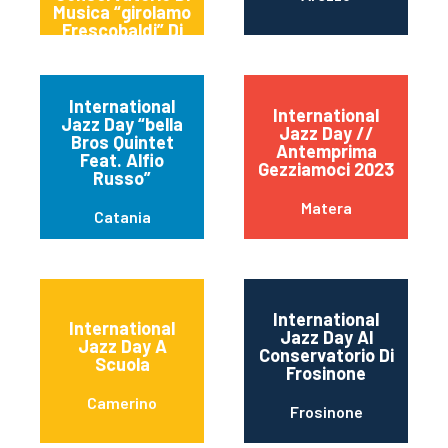
Musica “girolamo
Frescobaldi” Di
Ferrara (italy)
International
International
Jazz Day “bella
Jazz Day //
Bros Quintet
Antemprima
Feat. Alfio
Gezziamoci 2023
Russo”
Matera
Catania
International
International
Jazz Day Al
Jazz Day A
Conservatorio Di
Scuola
Frosinone
Camerino
Frosinone