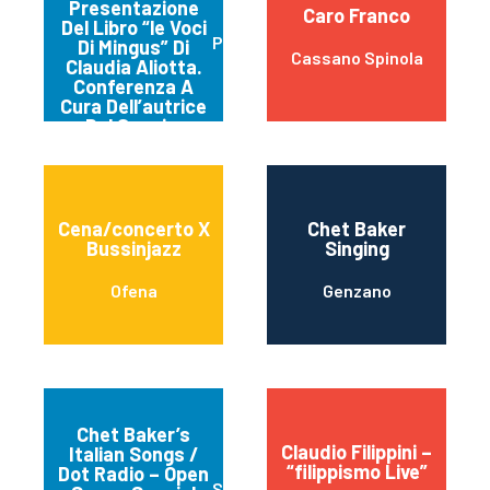
Presentazione
Caro Franco
Del Libro “le Voci
Perugia
Di Mingus” Di
Cassano Spinola
Claudia Aliotta.
Conferenza A
Cura Dell’autrice
Del Saggio.
Cena/concerto X
Chet Baker
Bussinjazz
Singing
Ofena
Genzano
Chet Baker’s
Claudio Filippini –
Italian Songs /
“filippismo Live”
Dot Radio – Open
Spello ( Perugia)