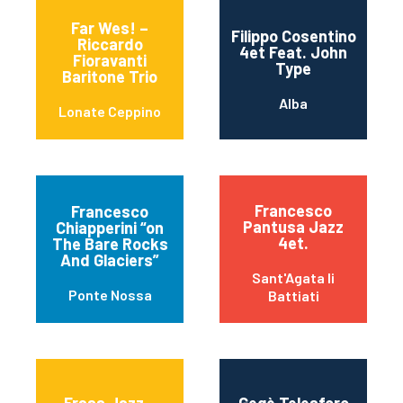
Far Wes! –
Filippo Cosentino
Riccardo
4et Feat. John
Fioravanti
Type
Baritone Trio
Alba
Lonate Ceppino
Francesco
Francesco
Pantusa Jazz
Chiapperini “on
4et.
The Bare Rocks
And Glaciers”
Sant'Agata li
Ponte Nossa
Battiati