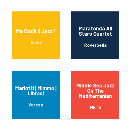
Maratonda All
Ma Cos’è Il Jazz?
Stars Quartet
Fano
Roverbella
Middle Sea Jazz
Mariotti | Mimmo |
On The
Librasi
Mediterranian
Varese
META