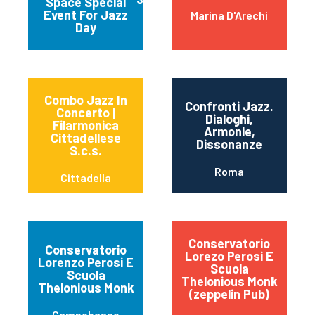
Space Special
Event For Jazz
Marina D'Arechi
Day
Combo Jazz In
Confronti Jazz.
Concerto |
Dialoghi,
Filarmonica
Armonie,
Cittadellese
Dissonanze
S.c.s.
Roma
Cittadella
Conservatorio
Conservatorio
Lorezo Perosi E
Lorenzo Perosi E
Scuola
Scuola
Thelonious Monk
Thelonious Monk
(zeppelin Pub)
Campobasso