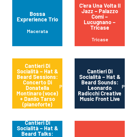
C’era Una Volta Il
Jazz – Palazzo
Bossa
Comi –
Exprerience Trio
Lucugnano –
Tricase
Macerata
Tricase
Cantieri Di
Socialità – Hat &
Cantieri Di
Beard Sessions:
Socialità – Hat &
Concerto Di
Beard Sounds:
Perugia
Perugi
Donatella
Leonardo
Montinaro (voce)
Radicchi Creative
+ Danilo Tarso
Music Front Live
(pianoforte)
Cantieri Di
Socialità – Hat &
Beard Talks: