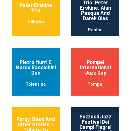
Trio: Peter
Peter Erskine
Erskine, Alan
Trio
Pasqua And
Darek Oles
Villorba
Ranica
Pietro Murri E
Pompei
Marco Raccichini
International
Duo
Jazz Day
Tolentino
Pompei
Pozzuoli Jazz
Porgy, Bess And
Festival Dei
Other Stories –
Campi Flegrei
Tribute To