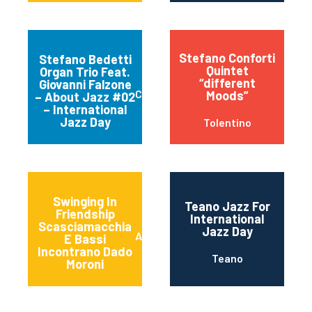
Stefano Conforti
Stefano Bedetti
Quintet
Organ Trio Feat.
“different
Giovanni Falzone
Chiavari
Moods”
– About Jazz #02
– International
Jazz Day
Tolentino
Swinging In
Teano Jazz For
Friendship
International
Scasciamacchia
Jazz Day
Alessano
E Bassi
Incontrano Dado
Teano
Moroni