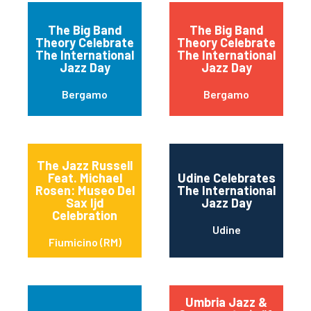
The Big Band
The Big Band
Theory Celebrate
Theory Celebrate
The International
The International
Jazz Day
Jazz Day
Bergamo
Bergamo
The Jazz Russell
Feat. Michael
Udine Celebrates
Rosen: Museo Del
The International
Sax Ijd
Jazz Day
Celebration
Udine
Fiumicino (RM)
Umbria Jazz &