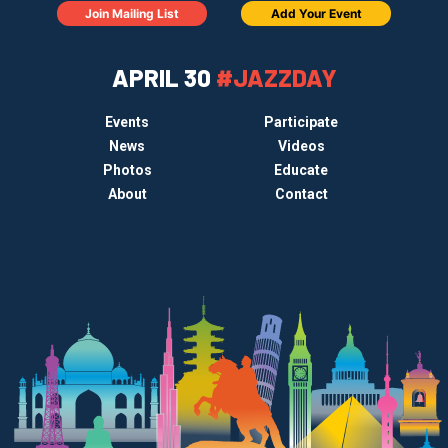
Join Mailing List
Add Your Event
APRIL 30
#JAZZDAY
Events
Participate
News
Videos
Photos
Educate
About
Contact