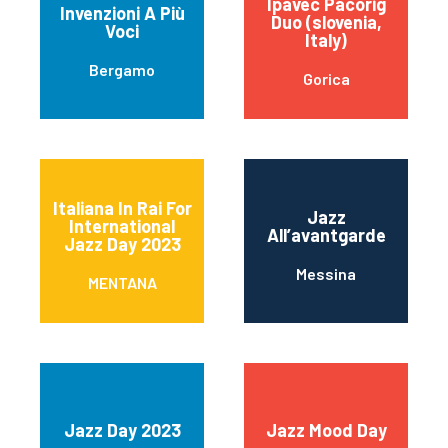
Ipavec Pacorig
Invenzioni A Più
Duo (slovenia,
Voci
Italy)
Bergamo
Gorica
Italiana In Rai For
Jazz
International
All’avantgarde
Jazz Day 2023
Messina
MENTANA
Jazz Day 2023
Jazz Mood Day