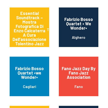
Essential
Soundtrack –
Fabrizio Bosso
Mostra
Quartet • We
Fotografica Di
Wonder•
Tolentino
Enzo Calcaterra
A Cura
Alghero
Dell’associazione
Tolentino Jazz
Fabrizio Bosso
Fano Jazz Day By
Quartet •we
Fano Jazz
Wonder•
Association
Cagliari
Fano