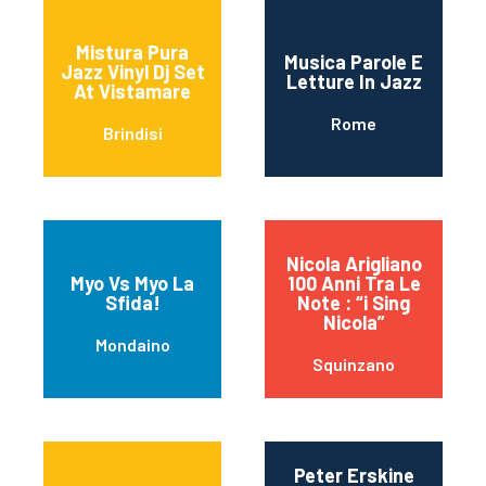
Mistura Pura
Musica Parole E
Jazz Vinyl Dj Set
Letture In Jazz
At Vistamare
Rome
Brindisi
Nicola Arigliano
Myo Vs Myo La
100 Anni Tra Le
Sfida!
Note : “i Sing
Nicola”
Mondaino
Squinzano
Peter Erskine