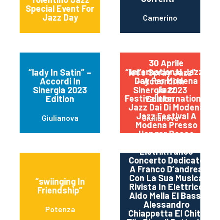
(Macerata)
Special Event For
Jazz Day
Camerino
30 Aprile
International Jazz
“lady In Satin” –
“let’s Spray Jazz”
Day Per Modena
Accordi In
– Accordi In
Jazz
Sinergia 2023
Sinergia 2023
Festivalinternational
Edition
Edition
Jazz Dai Di Modena
Jazz Festival A
Giulianova
Giulianova
Modena Presso
Hangar Rosso
Tiepido Ore 19,00
Eletrikfranco
Concerto Dedicato
A Franco D’andrea
Con La Sua Musica
“swiinging In
Rivista In Elettrico
Friendship”
Aldo Mella El Bass,
MO
Alessandro
Potenza
Chiappetta El Chit ,