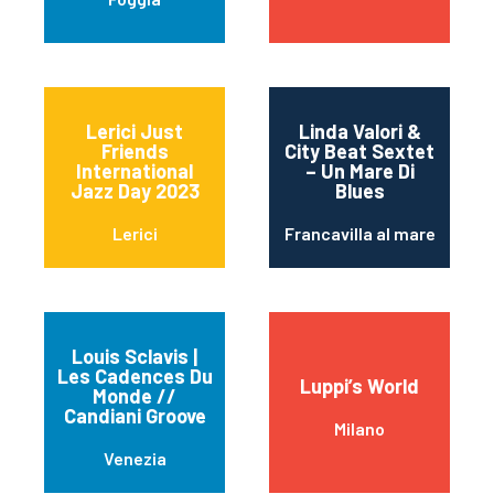
Lerici Just
Linda Valori &
Friends
City Beat Sextet
International
– Un Mare Di
Jazz Day 2023
Blues
Lerici
Francavilla al mare
Louis Sclavis |
Les Cadences Du
Luppi’s World
Monde //
Candiani Groove
Milano
Venezia