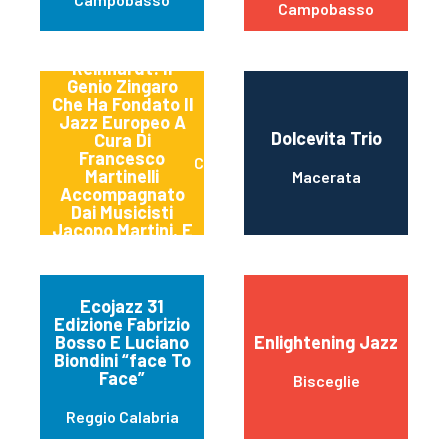
Campobasso
Django
Reinhardt: Il
Genio Zingaro
Che Ha Fondato Il
Jazz Europeo A
Dolcevita Trio
Cura Di
Francesco
Cerrerto Guidi
Martinelli
Macerata
Accompagnato
Dai Musicisti
Jacopo Martini, E
Giacomo Mottola
Gilardin
Ecojazz 31
Edizione Fabrizio
Bosso E Luciano
Enlightening Jazz
Biondini “face To
Face”
Bisceglie
Reggio Calabria