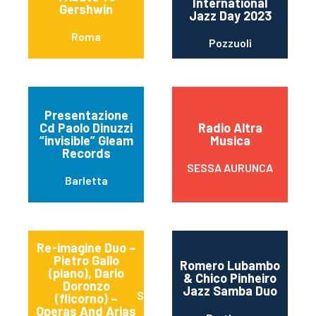
International
Gershwin
Jazz Day 2023
Roma
Pozzuoli
Presentazione
Cd Paolo Dinuzzi
Radio Altra
“invisible” Gleam
Musica
Records
SESSA AURUNCA
Barletta
Re-imagine Duo –
Pietro Gallo
Romero Lubambo
(piano), Dario
& Chico Pinheiro
Doronzo
Jazz Samba Duo
Stornara
(flicorno) –
Operas And Arias