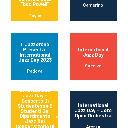
“bud Powell”
Camerino
Maglie
Il Jazzofono
Presenta:
International
International
Jazz Day
Jazz Day 2023
Succivo
Padova
International
Jazz Day –
Concerto Di
International
Studentesse E
Jazz Day – Jotc
Studenti Del
Open Orchestra
Dipartimento
Ferrara
Jazz Del
Conservatorio Di
Arezzo