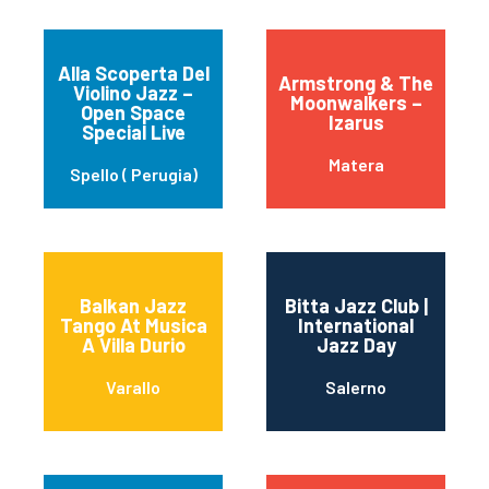
Alla Scoperta Del
Armstrong & The
Violino Jazz –
Moonwalkers –
Open Space
Izarus
Special Live
Matera
Spello ( Perugia)
Balkan Jazz
Bitta Jazz Club |
Tango At Musica
International
A Villa Durio
Jazz Day
Varallo
Salerno