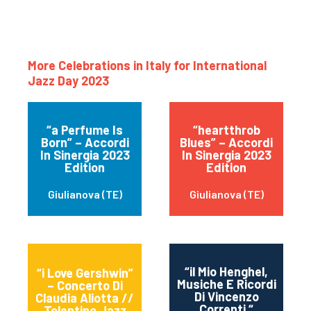
More Celebrations in Italy for International
Jazz Day 2023
“a Perfume Is
“heartthrob
Born” – Accordi
Blues” – Accordi
In Sinergia 2023
In Sinergia 2023
Edition
Edition
Giulianova (TE)
Giulianova (TE)
“il Mio Henghel,
“i Love Gershwin”
Musiche E Ricordi
– Concerto Di
Di Vincenzo
Claudia Aliotta //
Tolentino
Correnti “
Tolentino Jazz