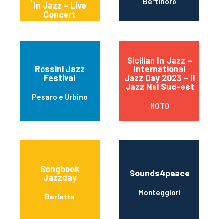
Bertinoro
In Jazz – Live
Concert
Sicilian In Jazz –
Rossini Jazz
International
Festival
Jazz Day 2023 – Il
Jazz Nel Sud-est
Pesaro e Urbino
NOTO
Songbook
Sounds4peace
Jazzday
Monteggiori
Barletta