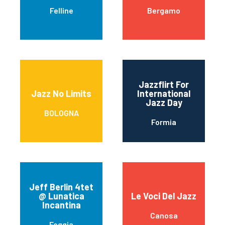
Felline
Bergamo
Jazzflirt For
Jazz No Limits
International
Jazz Day
BOLOGNA
Formia
Jeff Berlin 4tet
@ Lunatica
Le Voci Del Jazz
Incantina
Canosa
Foggia