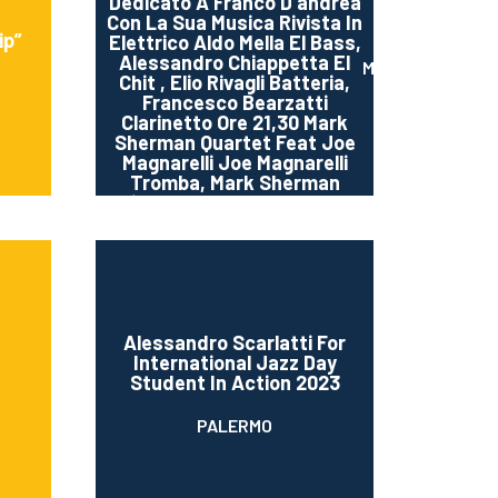
Dedicato A Franco D’andrea
Con La Sua Musica Rivista In
ip”
Elettrico Aldo Mella El Bass,
Alessandro Chiappetta El
MODENA
Chit , Elio Rivagli Batteria,
Francesco Bearzatti
Clarinetto Ore 21,30 Mark
Sherman Quartet Feat Joe
Magnarelli Joe Magnarelli
Tromba, Mark Sherman
Piano Stephan Kurmann –
contrabbasso , Adam
Pache Batteria A Seguire
Jam Session
Alessandro Scarlatti For
International Jazz Day
Student In Action 2023
PALERMO