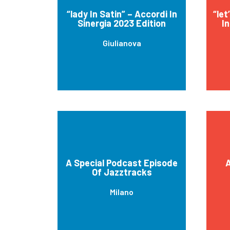
“lady In Satin” – Accordi In
“let
Sinergia 2023 Edition
In
Giulianova
A Special Podcast Episode
A
Of Jazztracks
Milano