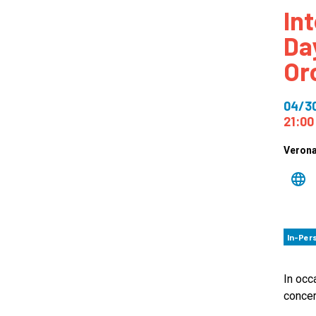
In
How
Da
Mee
Or
Jaz
Jaz
04/3
21:00
Veron
In-Per
In occ
concer