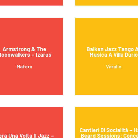
Armstrong & The
Balkan Jazz Tango 
oonwalkers – Izarus
Musica A Villa Durio
Matera
Varallo
Cantieri Di Socialità – 
era Una Volta Il Jazz –
Beard Sessions: Conc