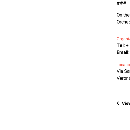
###
On the
Orches
Organi
Tel:
+
Email
Locatio
Via Sa
Verona
View