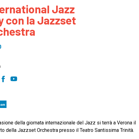
ternational Jazz
 to Participate
Photos
Education Progra
FAQs
y con la Jazzset
t Our Community
Poster Gallery
Education Progra
chestra
z Day Organizers
Education Progra
z Day Logos, Playlists & Promos
Education Progra
0
Education Progra
Education Progra
a
Education Progra
Smithsonian Instit
son
asione della giornata internazionale del Jazz si terrà a Verona il
to della Jazzset Orchestra presso il Teatro Santissima Trinità.