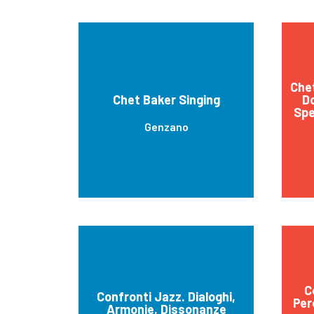
Chet
Chet Baker Singing
D
Spe
Genzano
C
Confronti Jazz. Dialoghi,
Per
Armonie, Dissonanze