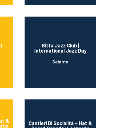
At
Bitta Jazz Club |
International Jazz Day
Salerno
Hat &
Cantieri Di Socialità – Hat &
erto