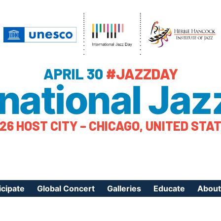
APRIL 30
#JAZZDAY
rnational Jaz
26 HOST CITY – CHICAGO, UNITED STA
icipate
Global Concert
Galleries
Educate
About
ister Your Event
Videos
Educational Reso
About