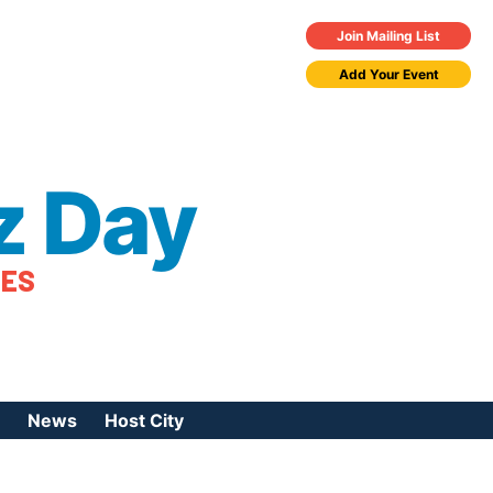
Join Mailing List
Add Your Event
z Day
TES
News
Host City
urces
 Jazz Day
Press Coverage