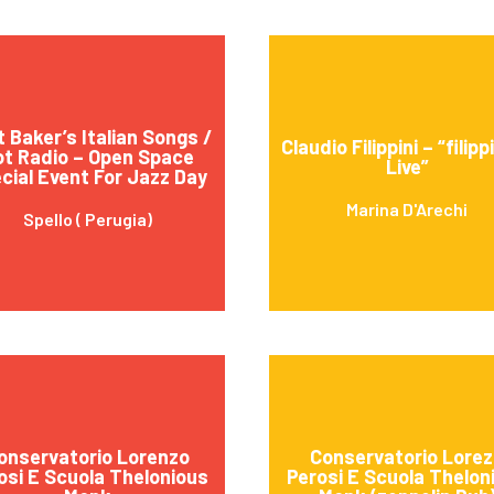
 Baker’s Italian Songs /
Claudio Filippini – “filip
ot Radio – Open Space
Live”
cial Event For Jazz Day
Marina D'Arechi
Spello ( Perugia)
onservatorio Lorenzo
Conservatorio Lore
osi E Scuola Thelonious
Perosi E Scuola Thelon