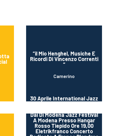
“il Mio Henghel, Musiche E
otta
Ricordi Di Vincenzo Correnti
ial
“
Camerino
30 Aprile International Jazz
Day Per Modena Jazz
Festivalinternational Jazz
Dai Di Modena Jazz Festival
A Modena Presso Hangar
Rosso Tiepido Ore 19,00
Eletrikfranco Concerto