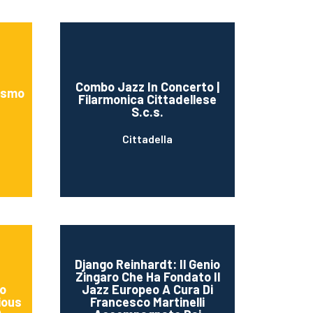
Combo Jazz In Concerto |
pismo
Filarmonica Cittadellese
S.c.s.
Cittadella
Django Reinhardt: Il Genio
Zingaro Che Ha Fondato Il
zo
Jazz Europeo A Cura Di
ious
Francesco Martinelli