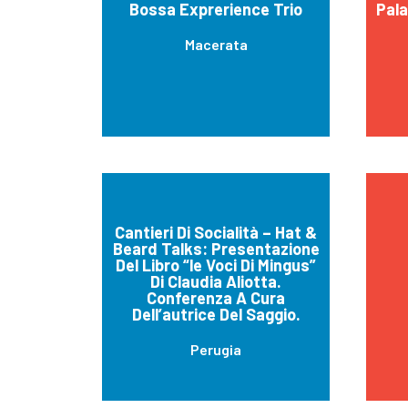
Bossa Exprerience Trio
Pala
Macerata
Cantieri Di Socialità – Hat &
Beard Talks: Presentazione
Del Libro “le Voci Di Mingus”
Di Claudia Aliotta.
Conferenza A Cura
Dell’autrice Del Saggio.
Perugia