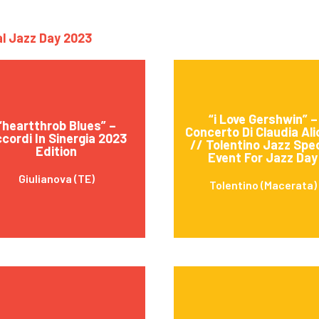
nal Jazz Day 2023
“i Love Gershwin” –
“heartthrob Blues” –
Concerto Di Claudia Ali
cordi In Sinergia 2023
// Tolentino Jazz Spec
Edition
Event For Jazz Day
Giulianova (TE)
Tolentino (Macerata)