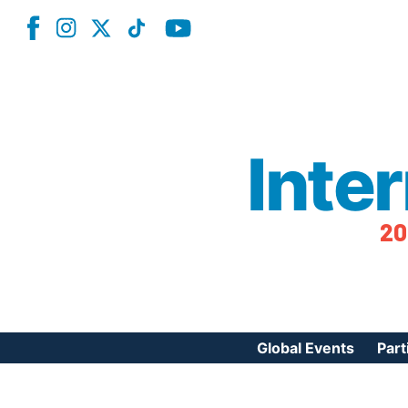
Inte
20
Global Events
Part
Reg