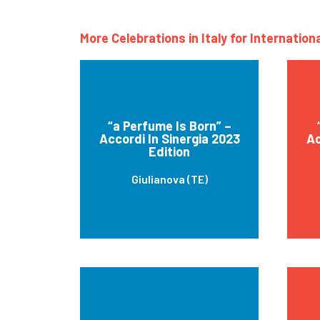
More Celebrations in Italy for Internatio
“a Perfume Is Born” –
Accordi In Sinergia 2023
Ac
Edition
Giulianova (TE)