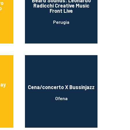
Beard Sounds: Leonardo
ro
Radicchi Creative Music
o
Front Live
Perugia
Day
Cena/concerto X Bussinjazz
Ofena