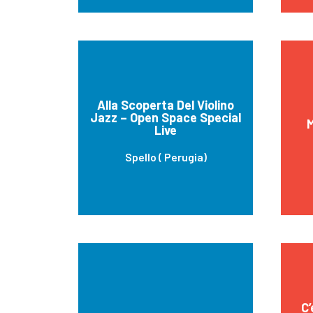
Alla Scoperta Del Violino
Jazz – Open Space Special
M
Live
Spello ( Perugia)
C’