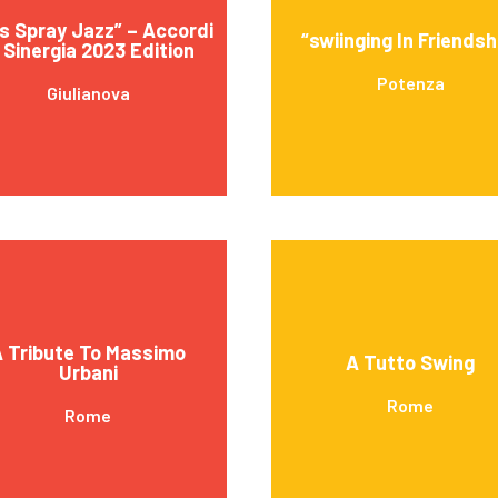
’s Spray Jazz” – Accordi
“swiinging In Friendsh
 Sinergia 2023 Edition
Potenza
Giulianova
 Tribute To Massimo
A Tutto Swing
Urbani
Rome
Rome