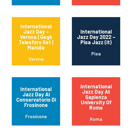
International
Jazz Day –
International
Verona | Gegè
Jazz Day 2022 –
Telesforo 5et |
Pisa Jazz (it)
Manida
Pisa
Verona
International
International
Jazz Day At
Jazz Day Al
Sapienza
Conservatorio Di
University Of
Frosinone
Rome
Frosinone
Roma