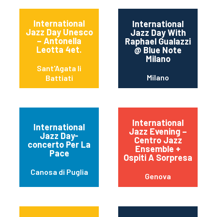
International
International
Jazz Day Unesco
Jazz Day With
– Antonella
Raphael Gualazzi
Leotta 4et.
@ Blue Note
Milano
Sant'Agata li
Milano
Battiati
International
International
Jazz Evening –
Jazz Day-
Centro Jazz
concerto Per La
Ensemble +
Pace
Ospiti A Sorpresa
Canosa di Puglia
Genova