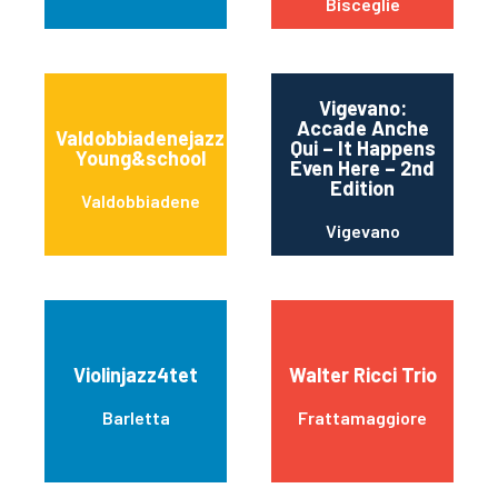
Bisceglie
Vigevano:
Accade Anche
Valdobbiadenejazz
Qui – It Happens
Young&school
Even Here – 2nd
Edition
Valdobbiadene
Vigevano
Violinjazz4tet
Walter Ricci Trio
Barletta
Frattamaggiore