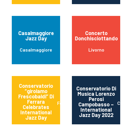
Casalmaggiore
Concerto
Jazz Day
Donchisciottando
Casalmaggiore
Livorno
Conservatorio
Conservatorio Di
“girolamo
Musica Lorenzo
Frescobaldi” Di
Perosi
Ferrara
Ferrara
Campo
Campobasso –
Celebrates
International
International
Jazz Day 2022
Jazz Day