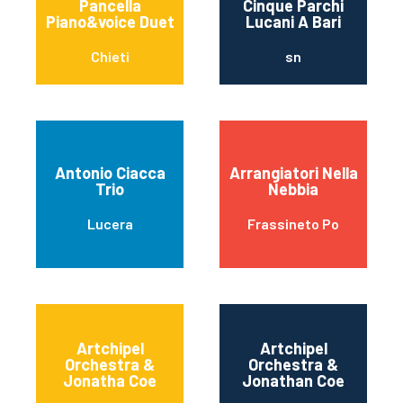
Pancella
Cinque Parchi
Piano&voice Duet
Lucani A Bari
Chieti
sn
Antonio Ciacca
Arrangiatori Nella
Trio
Nebbia
Lucera
Frassineto Po
Artchipel
Artchipel
Orchestra &
Orchestra &
Jonatha Coe
Jonathan Coe