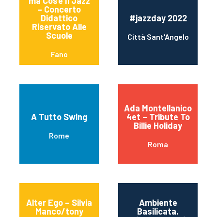
“ma Cos’è Il Jazz”
– Concerto
Didattico
#jazzday 2022
Riservato Alle
Scuole
Città Sant'Angelo
Fano
Ada Montellanico
A Tutto Swing
4et – Tribute To
Billie Holiday
Rome
Roma
Alter Ego – Silvia
Ambiente
Manco/tony
Basilicata.