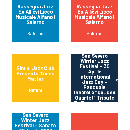
Rassegna Jazz
Rassegna Jazz
Ex Allievi Liceo
Ex Allievi Liceo
Musicale Alfano I
Musicale Alfano I
Salerno
Salerno
Salerno
Salerno
San Severo
Winter Jazz
Festival – 30
Rimini Jazz Club
Aprile
Presents Tunes
International
Matter
San Se
Jazz Day –
Pasquale
Rimini
Innarella “go_dex
Quartet” Tribute
To Dexter Gordon
San Severo
Winter Jazz
Festival – Sabato