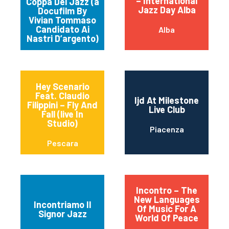
– International
Coppa Del Jazz (a
Jazz Day Alba
Docufilm By
Vivian Tommaso
Candidato Ai
Alba
Nastri D’argento)
Hey Scenario
Feat. Claudio
Ijd At Milestone
Filippini – Fly And
Live Club
Fall (live In
Studio)
Piacenza
Pescara
Incontro – The
New Languages
Incontriamo Il
Of Music For A
Signor Jazz
World Of Peace