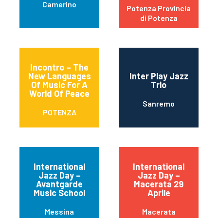
Camerino
Potenza Provincia
di Potenza
Incontro – The
New Languages
Inter Play Jazz
Of Music For A
Trio
World Of Peace
Sanremo
POTENZA
International
International
Jazz Day –
Jazz Day –
Avantgarde
Macerata 29
Music School
Aprile
Messina
Macerata