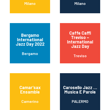
Milano
Milano
Caffe Caffi
Bergamo
Treviso –
International
International
Jazz Day 2022
Jazz Day
Bergamo
Treviso
Camar’sax
Carosello Jazz …
Ensamble
Musica E Parole
Camerino
PALERMO