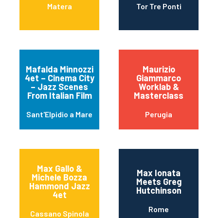
Matera
Tor Tre Ponti
Mafalda Minnozzi
Maurizio
4et – Cinema City
Giammarco
– Jazz Scenes
Worklab &
From Italian Film
Masterclass
Sant'Elpidio a Mare
Perugia
Max Gallo &
Max Ionata
Michele Bozza
Meets Greg
Hammond Jazz
Hutchinson
4et
Rome
Cassano Spinola