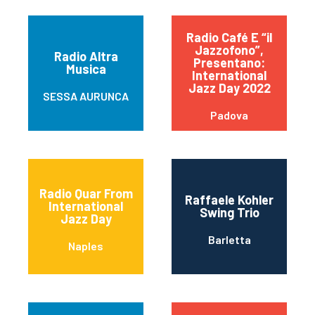
Radio Café E “il
Jazzofono”,
Radio Altra
Presentano:
Musica
International
Jazz Day 2022
SESSA AURUNCA
Padova
Radio Quar From
Raffaele Kohler
International
Swing Trio
Jazz Day
Barletta
Naples