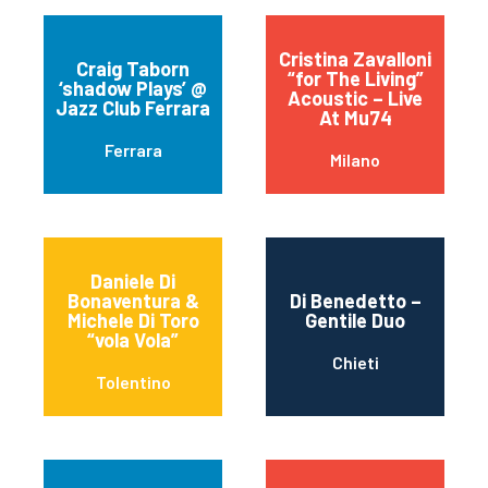
Cristina Zavalloni
Craig Taborn
“for The Living”
‘shadow Plays’ @
Acoustic – Live
Jazz Club Ferrara
At Mu74
Ferrara
Milano
Daniele Di
Bonaventura &
Di Benedetto –
Michele Di Toro
Gentile Duo
“vola Vola”
Chieti
Tolentino