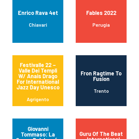
Enrico Rava 4et
Fables 2022
Chiavari
Perugia
Festivalle 22 –
Valle Dei Templi
Fron Ragtime To
W/ Anais Drago
Fusion
For International
Jazz Day Unesco
Trento
Agrigento
Giovanni
Guru Of The Beat
Tommaso: La