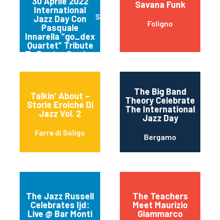
30 Aprile 2022
Savana Funk
International
San Severo Fg
Jazz Day Con
Foligno
Pasquale
Innarella “go_dex
Quartet” Tribute
To Dexter Gordon
The Big Band
Talkin’ About –
Theory Celebrate
Storie Eroiche Di
The International
Jazz Vol. 2
Jazz Day
Farra di Soligo
Bergamo
The Jazz Russell
The Teachers
Celebrates Ijd:
Meet Maurizio
Live @ Bar Monti
Giammarco