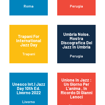
Roma
Perugia
Umbria Noise.
Trapani For
Mostra
International
Discografica Del
Jazz Day
Jazz In Umbria
Trapani
Perugia
Unione In Jazz :
Unesco Int.l Jazz
Un Giorno Per
Day 10th Ed.
L’anima , In
Livorno 2022
Ricordo Di Gianni
Lenoci
Livorno