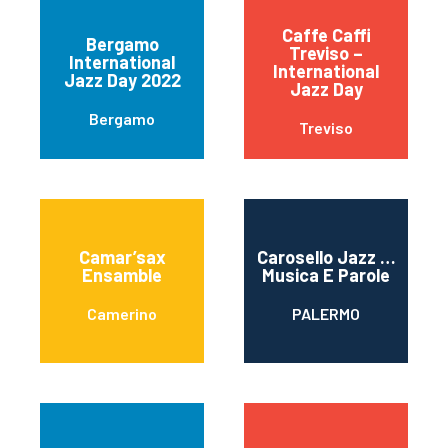
Caffe Caffi
Bergamo
Treviso –
International
International
Jazz Day 2022
Jazz Day
Bergamo
Treviso
Camar’sax
Carosello Jazz …
Ensamble
Musica E Parole
Camerino
PALERMO