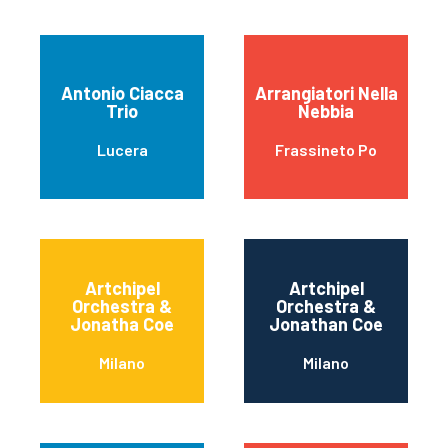
Antonio Ciacca
Arrangiatori Nella
Trio
Nebbia
Lucera
Frassineto Po
Artchipel
Artchipel
Orchestra &
Orchestra &
Jonatha Coe
Jonathan Coe
Milano
Milano