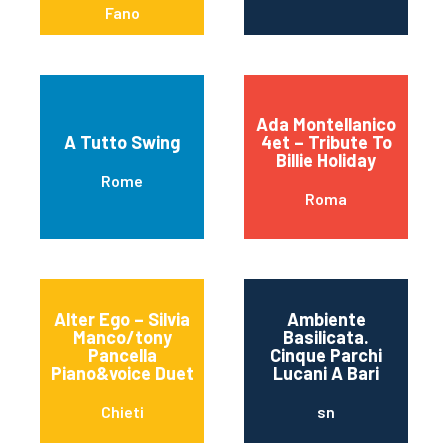
Fano
Ada Montellanico
A Tutto Swing
4et – Tribute To
Billie Holiday
Rome
Roma
Alter Ego – Silvia
Ambiente
Manco/tony
Basilicata.
Pancella
Cinque Parchi
Piano&voice Duet
Lucani A Bari
Chieti
sn