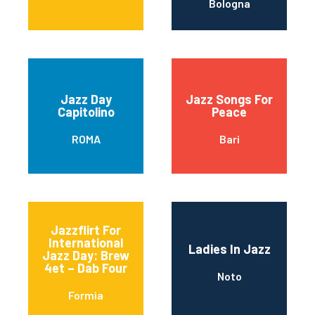
Bologna
Jazz Day
Jazz Songs For
Capitolino
Peace
ROMA
Bari
Jazzflirt For
International
Ladies In Jazz
Jazz Day: Brew
4et – Dab Four
Noto
Formia