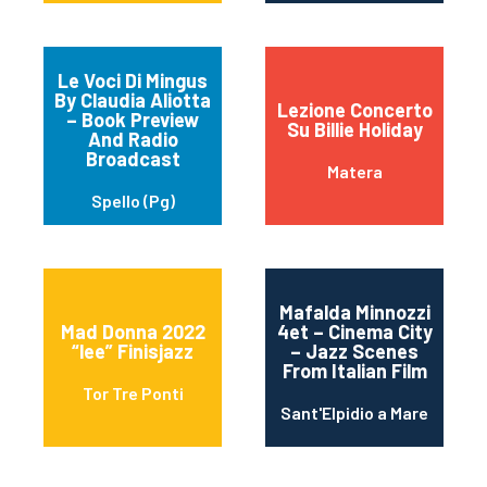
Le Voci Di Mingus
By Claudia Aliotta
Lezione Concerto
– Book Preview
Su Billie Holiday
And Radio
Broadcast
Matera
Spello (Pg)
Mafalda Minnozzi
Mad Donna 2022
4et – Cinema City
“lee” Finisjazz
– Jazz Scenes
From Italian Film
Tor Tre Ponti
Sant'Elpidio a Mare