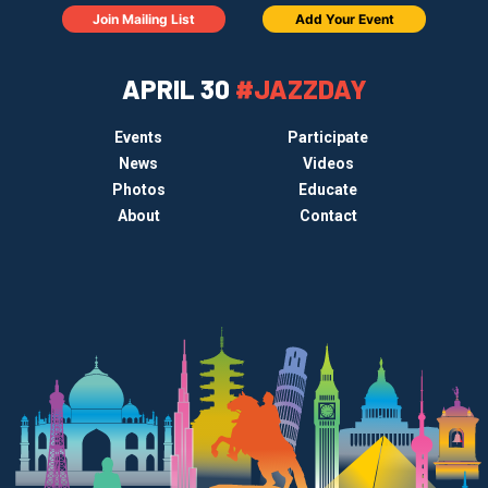
Join Mailing List
Add Your Event
APRIL 30
#JAZZDAY
Events
Participate
News
Videos
Photos
Educate
About
Contact