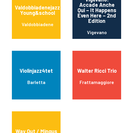
Accade Anche
Valdobbiadenejazz
Qui – It Happens
Young&school
Even Here – 2nd
Edition
Valdobbiadene
Vigevano
Violinjazz4tet
Walter Ricci Trio
Barletta
Frattamaggiore
Way Out / Mingus