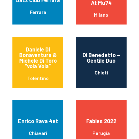
Jazz Club Ferrara
At Mu74
Ferrara
Milano
Daniele Di
Bonaventura &
Di Benedetto –
Michele Di Toro
Gentile Duo
“vola Vola”
Chieti
Tolentino
Enrico Rava 4et
Fables 2022
Chiavari
Perugia