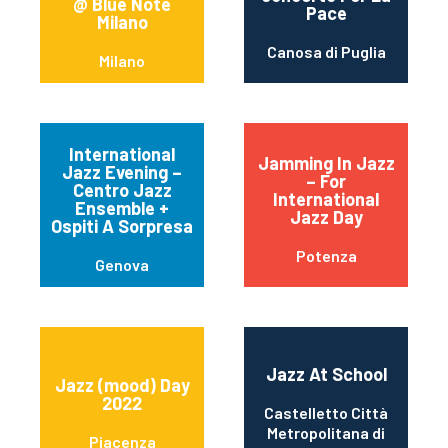
@ Blue Note
Pace
Milano
Canosa di Puglia
Milano
International
Jamming In Jazz
Jazz Evening –
– For
Centro Jazz
International
Ensemble +
Jazz Day
Ospiti A Sorpresa
Potenza
Genova
Jazz At School
Jazz (mood) Day
2022
Castelletto Città
Metropolitana di
Piacenza