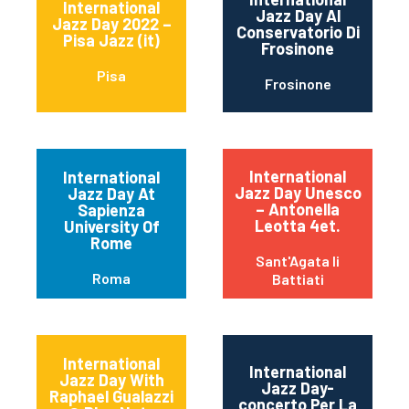
International
Jazz Day Al
Jazz Day 2022 –
Conservatorio Di
Pisa Jazz (it)
Frosinone
Pisa
Frosinone
International
International
Jazz Day Unesco
Jazz Day At
– Antonella
Sapienza
Leotta 4et.
University Of
Rome
Sant'Agata li
Roma
Battiati
International
International
Jazz Day With
Jazz Day-
Raphael Gualazzi
concerto Per La