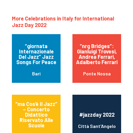
More Celebrations in Italy for International
Jazz Day 2022
“giornata
“nrg Bridges”:
Internazionale
Gianluigi Trovesi,
Del Jazz” Jazz
Andrea Ferrari,
Songs For Peace
Adalberto Ferrari
Bari
Ponte Nossa
“ma Cos’è Il Jazz”
– Concerto
Didattico
#jazzday 2022
Riservato Alle
Scuole
Città Sant'Angelo