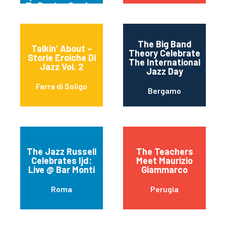
To Dexter Gordon
The Big Band
Talkin’ About –
Theory Celebrate
Storie Eroiche Di
The International
Jazz Vol. 2
Jazz Day
Farra di Soligo
Bergamo
The Jazz Russell
The Teachers
Celebrates Ijd:
Meet Maurizio
Live @ Bar Monti
Giammarco
Roma
Perugia