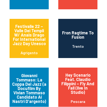
Festivalle 22 –
Valle Dei Templi
Fron Ragtime To
W/ Anais Drago
Fusion
For International
Jazz Day Unesco
Trento
Agrigento
Hey Scenario
Giovanni
Feat. Claudio
Tommaso: La
Filippini – Fly And
Coppa Del Jazz (a
Fall (live In
Docufilm By
Studio)
Vivian Tommaso
Candidato Ai
Nastri D’argento)
Pescara