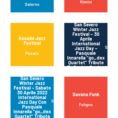
Rimini
Salerno
San Severo
Winter Jazz
Festival – 30
Rossini Jazz
Aprile
Festival
International
San Se
Jazz Day –
Pasquale
Pesaro
Innarella “go_dex
Quartet” Tribute
To Dexter Gordon
San Severo
Winter Jazz
Festival – Sabato
30 Aprile 2022
Savana Funk
International
San Severo Fg
Jazz Day Con
Foligno
Pasquale
Innarella “go_dex
Quartet” Tribute