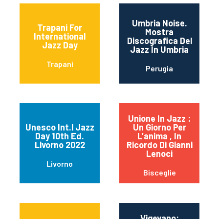
Umbria Noise.
Trapani For
Mostra
International
Discografica Del
Jazz Day
Jazz In Umbria
Trapani
Perugia
Unione In Jazz :
Unesco Int.l Jazz
Un Giorno Per
Day 10th Ed.
L’anima , In
Livorno 2022
Ricordo Di Gianni
Lenoci
Livorno
Bisceglie
Vigevano: