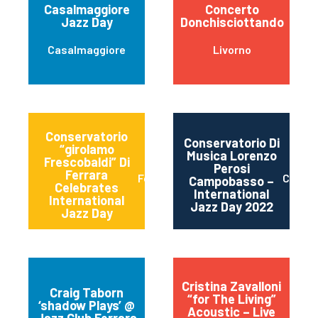
Casalmaggiore
Concerto
Jazz Day
Donchisciottando
Casalmaggiore
Livorno
Conservatorio
Conservatorio Di
“girolamo
Musica Lorenzo
Frescobaldi” Di
Perosi
Ferrara
Ferrara
Campo
Campobasso –
Celebrates
International
International
Jazz Day 2022
Jazz Day
Cristina Zavalloni
Craig Taborn
“for The Living”
‘shadow Plays’ @
Acoustic – Live