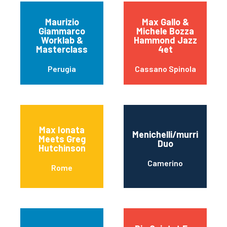
Maurizio
Max Gallo &
Giammarco
Michele Bozza
Worklab &
Hammond Jazz
Masterclass
4et
Perugia
Cassano Spinola
Max Ionata
Menichelli/murri
Meets Greg
Duo
Hutchinson
Camerino
Rome