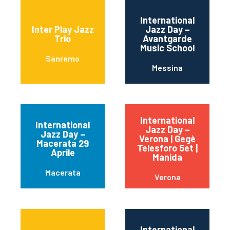
International
Inter Play Jazz
Jazz Day –
Trio
Avantgarde
Music School
Sanremo
Messina
International
International
Jazz Day –
Jazz Day –
Verona | Gegè
Macerata 29
Telesforo 5et |
Aprile
Manida
Macerata
Verona
International