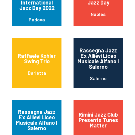
International
Jazz Day
Jazz Day 2022
Naples
Padova
Rassegna Jazz
Raffaele Kohler
Ex Allievi Liceo
Swing Trio
Musicale Alfano I
Salerno
Barletta
Salerno
Rassegna Jazz
Rimini Jazz Club
Ex Allievi Liceo
Presents Tunes
Musicale Alfano I
Matter
Salerno