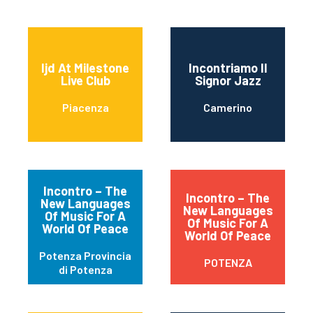
Ijd At Milestone
Incontriamo Il
Live Club
Signor Jazz
Piacenza
Camerino
Incontro – The
Incontro – The
New Languages
New Languages
Of Music For A
Of Music For A
World Of Peace
World Of Peace
Potenza Provincia
POTENZA
di Potenza