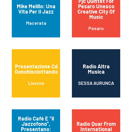
Pjc Quintet For
Mike Melillo: Una
Pesaro Unesco
Vita Per Il Jazz
Creative City Of
Music
Macerata
Pesaro
Presentazione Cd
Radio Altra
Donchisciottando
Musica
Livorno
SESSA AURUNCA
Radio Café E “il
Jazzofono”,
Radio Quar From
Presentano:
International