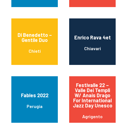
Di Benedetto –
Enrico Rava 4et
Gentile Duo
Chiavari
Chieti
Festivalle 22 –
Valle Dei Templi
Fables 2022
W/ Anais Drago
For International
Jazz Day Unesco
Perugia
Agrigento