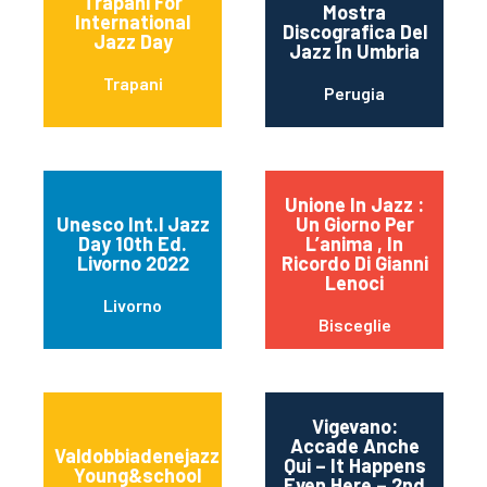
Trapani For
Mostra
International
Discografica Del
Jazz Day
Jazz In Umbria
Trapani
Perugia
Unione In Jazz :
Unesco Int.l Jazz
Un Giorno Per
Day 10th Ed.
L’anima , In
Livorno 2022
Ricordo Di Gianni
Lenoci
Livorno
Bisceglie
Vigevano:
Accade Anche
Valdobbiadenejazz
Qui – It Happens
Young&school
Even Here – 2nd