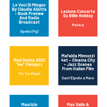
Le Voci Di Mingus
By Claudia Aliotta
Lezione Concerto
– Book Preview
Su Billie Holiday
And Radio
Broadcast
Matera
Spello (Pg)
Mafalda Minnozzi
Mad Donna 2022
4et – Cinema City
“lee” Finisjazz
– Jazz Scenes
From Italian Film
Tor Tre Ponti
Sant'Elpidio a Mare
Maurizio
Max Gallo &