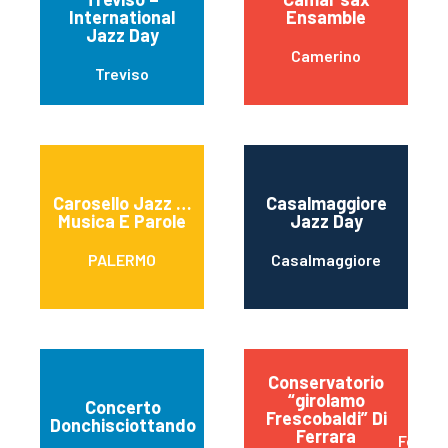
International
Ensamble
Jazz Day
Camerino
Treviso
Carosello Jazz …
Casalmaggiore
Musica E Parole
Jazz Day
PALERMO
Casalmaggiore
Conservatorio
“girolamo
Concerto
Frescobaldi” Di
Donchisciottando
Ferrara
Ferrar