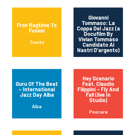
Giovanni
Tommaso: La
Fron Ragtime To
Coppa Del Jazz (a
Fusion
Docufilm By
Vivian Tommaso
Trento
Candidato Ai
Nastri D’argento)
Hey Scenario
Guru Of The Beat
Feat. Claudio
– International
Filippini – Fly And
Jazz Day Alba
Fall (live In
Studio)
Alba
Pescara