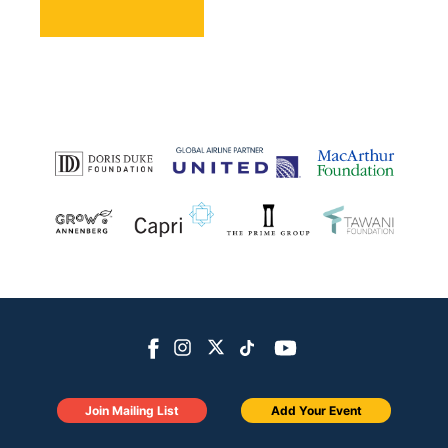
Join Mailing List
Add Your Event