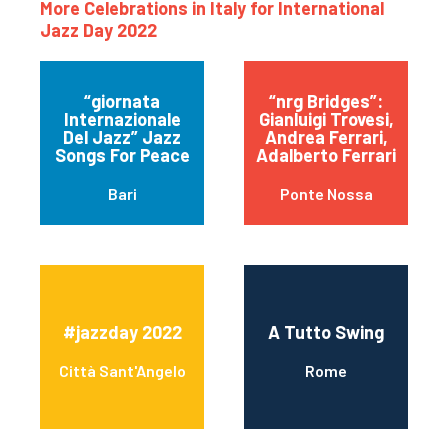
More Celebrations in Italy for International
Jazz Day 2022
“giornata
“nrg Bridges”:
Internazionale
Gianluigi Trovesi,
Del Jazz” Jazz
Andrea Ferrari,
Songs For Peace
Adalberto Ferrari
Bari
Ponte Nossa
#jazzday 2022
A Tutto Swing
Città Sant'Angelo
Rome