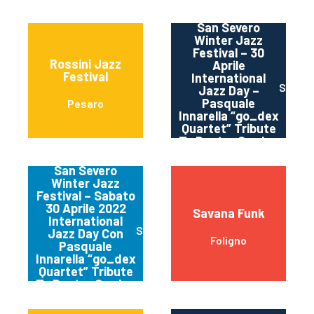
San Severo
Winter Jazz
Festival – 30
Rossini Jazz
Aprile
Festival
International
San Se
Jazz Day –
Pasquale
Pesaro
Innarella “go_dex
Quartet” Tribute
To Dexter Gordon
San Severo
Winter Jazz
Festival – Sabato
30 Aprile 2022
Savana Funk
International
San Severo Fg
Jazz Day Con
Foligno
Pasquale
Innarella “go_dex
Quartet” Tribute
To Dexter Gordon