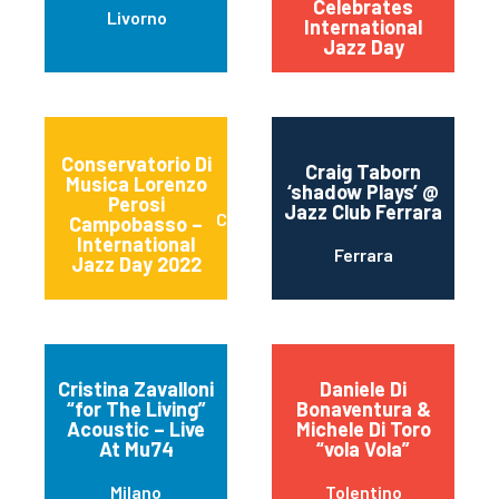
Celebrates
Livorno
International
Jazz Day
Conservatorio Di
Craig Taborn
Musica Lorenzo
‘shadow Plays’ @
Perosi
Jazz Club Ferrara
Campobasso
Campobasso –
International
Ferrara
Jazz Day 2022
Cristina Zavalloni
Daniele Di
“for The Living”
Bonaventura &
Acoustic – Live
Michele Di Toro
At Mu74
“vola Vola”
Milano
Tolentino