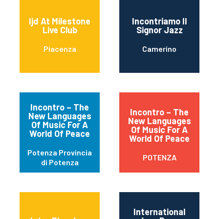
Ijd At Milestone
Incontriamo Il
Live Club
Signor Jazz
Piacenza
Camerino
Incontro – The
Incontro – The
New Languages
New Languages
Of Music For A
Of Music For A
World Of Peace
World Of Peace
Potenza Provincia
POTENZA
di Potenza
International