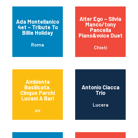
Alter Ego – Silvia
Ada Montellanico
Manco/tony
4et – Tribute To
Pancella
Billie Holiday
Piano&voice Duet
Roma
Chieti
Ambiente
Basilicata.
Antonio Ciacca
Cinque Parchi
Trio
Lucani A Bari
Lucera
sn