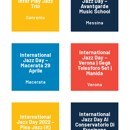
Inter Play Jazz
Jazz Day –
Trio
Avantgarde
Music School
Sanremo
Messina
International
International
Jazz Day –
Jazz Day –
Verona | Gegè
Macerata 29
Telesforo 5et |
Aprile
Manida
Macerata
Verona
International
International
Jazz Day Al
Jazz Day 2022 –
Conservatorio Di
Pisa Jazz (it)
Frosinone