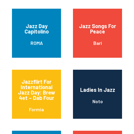
Jazz Day
Jazz Songs For
Capitolino
Peace
ROMA
Bari
Jazzflirt For
International
Ladies In Jazz
Jazz Day: Brew
4et – Dab Four
Noto
Formia