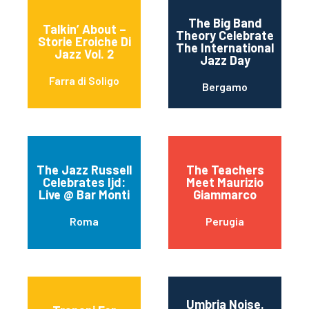
The Big Band
Talkin’ About –
Theory Celebrate
Storie Eroiche Di
The International
Jazz Vol. 2
Jazz Day
Farra di Soligo
Bergamo
The Jazz Russell
The Teachers
Celebrates Ijd:
Meet Maurizio
Live @ Bar Monti
Giammarco
Roma
Perugia
Umbria Noise.