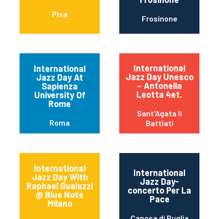
Pisa
Frosinone
International
International
Jazz Day Unesco
Jazz Day At
– Antonella
Sapienza
Leotta 4et.
University Of
Rome
Sant'Agata li
Roma
Battiati
International
International
Jazz Day With
Jazz Day-
Raphael Gualazzi
concerto Per La
@ Blue Note
Pace
Milano
Canosa di Puglia