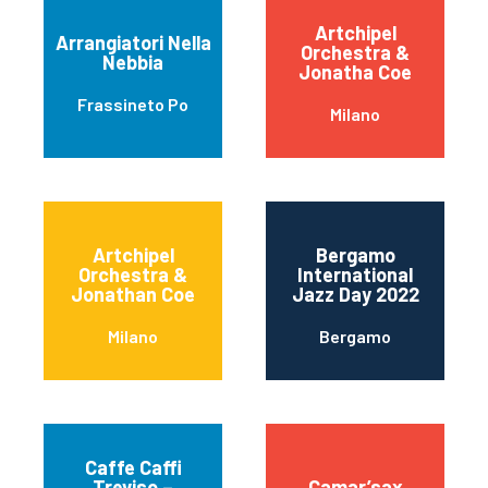
Artchipel
Arrangiatori Nella
Orchestra &
Nebbia
Jonatha Coe
Frassineto Po
Milano
Artchipel
Bergamo
Orchestra &
International
Jonathan Coe
Jazz Day 2022
Milano
Bergamo
Caffe Caffi
Treviso –
Camar’sax