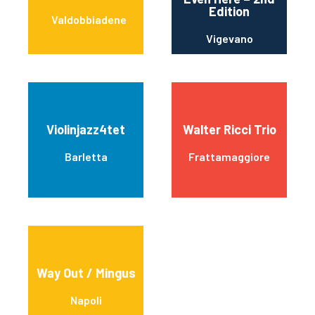
Edition
Valdobbiadene
Vigevano
Violinjazz4tet
Walter Ricci Trio
Barletta
Frattamaggiore
Way Out / Mingus
Napoli