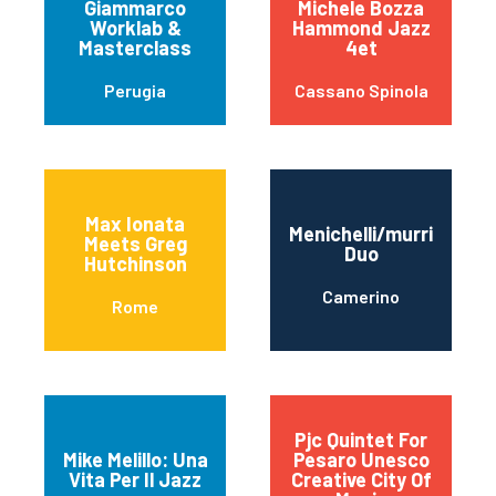
Giammarco
Michele Bozza
Worklab &
Hammond Jazz
Masterclass
4et
Perugia
Cassano Spinola
Max Ionata
Menichelli/murri
Meets Greg
Duo
Hutchinson
Camerino
Rome
Pjc Quintet For
Mike Melillo: Una
Pesaro Unesco
Vita Per Il Jazz
Creative City Of