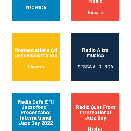
Music
Macerata
Pesaro
Presentazione Cd
Radio Altra
Donchisciottando
Musica
Livorno
SESSA AURUNCA
Radio Café E “il
Jazzofono”,
Radio Quar From
Presentano:
International
International
Jazz Day
Jazz Day 2022
Naples