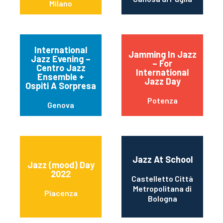
Milano
International
Jamming In Jazz
Jazz Evening –
– For
Centro Jazz
International
Ensemble +
Jazz Day
Ospiti A Sorpresa
Potenza
Genova
Jazz At School
Jazz (mood) Day
2022
Castelletto Città
Metropolitana di
Piacenza
Bologna