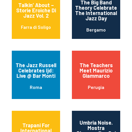
The Big Band
Talkin’ About –
Theory Celebrate
Storie Eroiche Di
The International
Jazz Vol. 2
Jazz Day
Farra di Soligo
Bergamo
The Jazz Russell
The Teachers
Celebrates Ijd:
Meet Maurizio
Live @ Bar Monti
Giammarco
Roma
Perugia
Umbria Noise.
Trapani For
Mostra
International