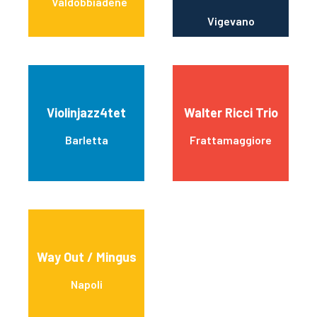
Valdobbiadene
Vigevano
Violinjazz4tet
Walter Ricci Trio
Barletta
Frattamaggiore
Way Out / Mingus
Napoli