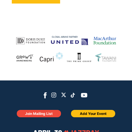
Join Mailing List
Add Your Event