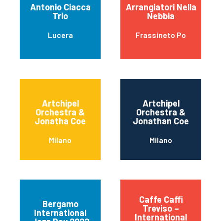
Antonio Ciacca
Arrangiatori Nella
Trio
Nebbia
Lucera
Frassineto Po
Artchipel
Artchipel
Orchestra &
Orchestra &
Jonatha Coe
Jonathan Coe
Milano
Milano
Caffe Caffi
Bergamo
Treviso –
International
International