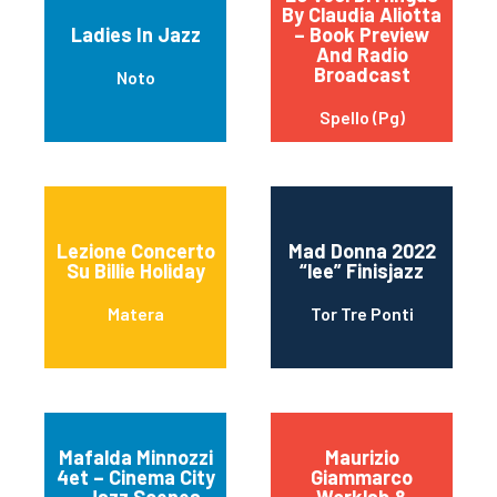
By Claudia Aliotta
Ladies In Jazz
– Book Preview
And Radio
Broadcast
Noto
Spello (Pg)
Lezione Concerto
Mad Donna 2022
Su Billie Holiday
“lee” Finisjazz
Matera
Tor Tre Ponti
Mafalda Minnozzi
Maurizio
4et – Cinema City
Giammarco