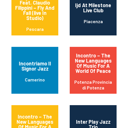
Feat. Claudio
Ijd At Milestone
Filippini – Fly And
Live Club
Fall (live In
Studio)
Piacenza
Pescara
Incontro – The
New Languages
Incontriamo Il
Of Music For A
Signor Jazz
World Of Peace
Camerino
Potenza Provincia
di Potenza
Incontro – The
New Languages
Inter Play Jazz
Of Music For A
Trio