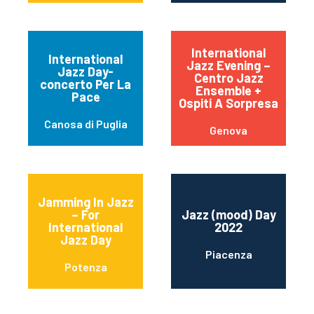
International
International
Jazz Evening –
Jazz Day-
Centro Jazz
concerto Per La
Ensemble +
Pace
Ospiti A Sorpresa
Canosa di Puglia
Genova
Jamming In Jazz
– For
Jazz (mood) Day
International
2022
Jazz Day
Piacenza
Potenza