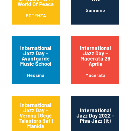
World Of Peace
Sanremo
POTENZA
International
International
Jazz Day –
Jazz Day –
Avantgarde
Macerata 29
Music School
Aprile
Messina
Macerata
International
Jazz Day –
International
Verona | Gegè
Jazz Day 2022 –
Telesforo 5et |
Pisa Jazz (it)
Manida