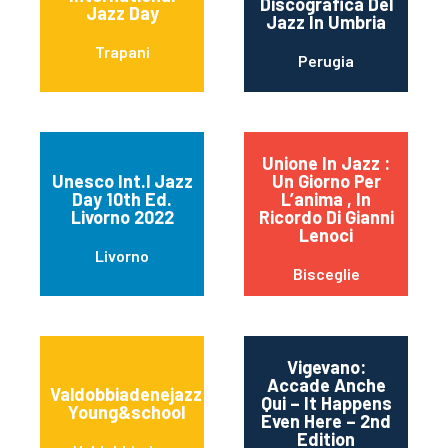
Discografica Del
Jazz Day
Jazz In Umbria
Trapani
Perugia
Unione In Jazz :
Unesco Int.l Jazz
Un Giorno Per
Day 10th Ed.
L’anima , In
Livorno 2022
Ricordo Di Gianni
Lenoci
Livorno
Bisceglie
Vigevano:
Accade Anche
Valdobbiadenejazz
Qui – It Happens
Young&school
Even Here – 2nd
Edition