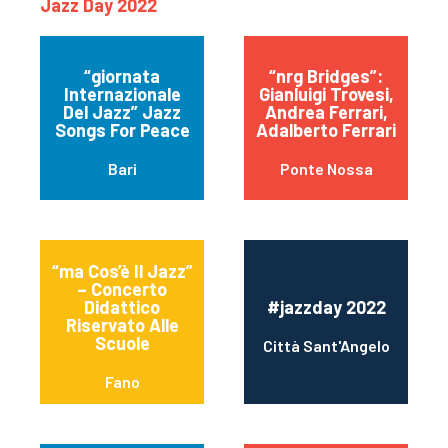
Jazz Day 2022
“giornata
“nrg Bridges”:
Internazionale
Gianluigi Trovesi,
Del Jazz” Jazz
Andrea Ferrari,
Songs For Peace
Adalberto Ferrari
Bari
Ponte Nossa
“ma Cos’è Il Jazz”
– Concerto
Didattico
#jazzday 2022
Riservato Alle
Scuole
Città Sant'Angelo
Fano