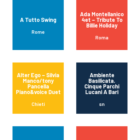
Ada Montellanico
A Tutto Swing
4et – Tribute To
Billie Holiday
Rome
Roma
Alter Ego – Silvia
Ambiente
Manco/tony
Basilicata.
Pancella
Cinque Parchi
Piano&voice Duet
Lucani A Bari
Chieti
sn