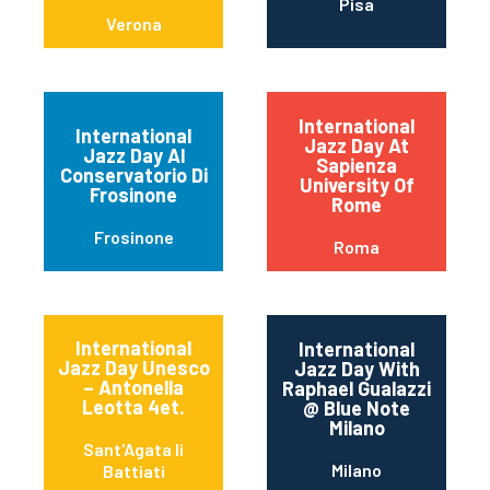
Pisa
Verona
International
International
Jazz Day At
Jazz Day Al
Sapienza
Conservatorio Di
University Of
Frosinone
Rome
Frosinone
Roma
International
International
Jazz Day Unesco
Jazz Day With
– Antonella
Raphael Gualazzi
Leotta 4et.
@ Blue Note
Milano
Sant'Agata li
Milano
Battiati