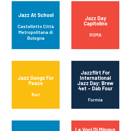
Jazz At School
Jazz Day
Capitolino
Castelletto Città
Metropolitana di
ROMA
Bologna
Jazzflirt For
Jazz Songs For
International
Peace
Jazz Day: Brew
4et – Dab Four
Bari
Formia
Le Voci Di Mingus