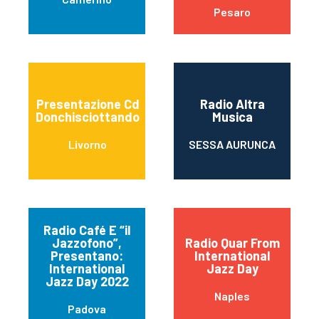
Pesaro
Presentazione Cd
Radio Altra
Donchisciottando
Musica
Livorno
SESSA AURUNCA
Radio Café E “il
Jazzofono”,
Radio Quar From
Presentano:
International
International
Jazz Day
Jazz Day 2022
Naples
Padova