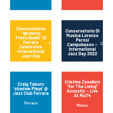
Conservatorio
Conservatorio Di
“girolamo
Musica Lorenzo
Frescobaldi” Di
Perosi
Ferrara
Ferrara
Campo
Campobasso –
Celebrates
International
International
Jazz Day 2022
Jazz Day
Cristina Zavalloni
Craig Taborn
“for The Living”
‘shadow Plays’ @
Acoustic – Live
Jazz Club Ferrara
At Mu74
Ferrara
Milano