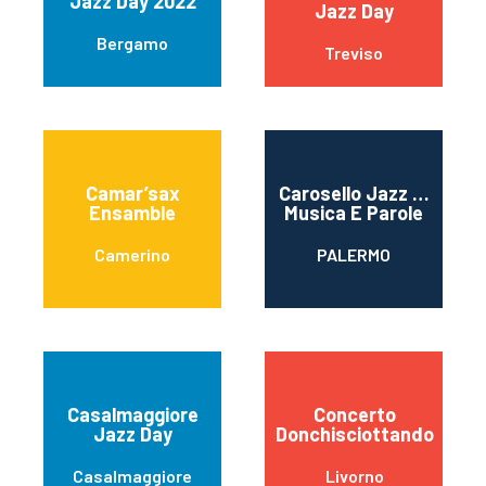
Jazz Day 2022
Jazz Day
Bergamo
Treviso
Camar’sax
Carosello Jazz …
Ensamble
Musica E Parole
Camerino
PALERMO
Casalmaggiore
Concerto
Jazz Day
Donchisciottando
Casalmaggiore
Livorno