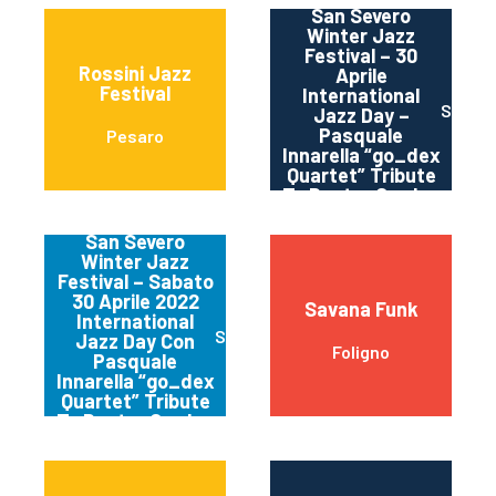
San Severo
Winter Jazz
Festival – 30
Rossini Jazz
Aprile
Festival
International
San Se
Jazz Day –
Pasquale
Pesaro
Innarella “go_dex
Quartet” Tribute
To Dexter Gordon
San Severo
Winter Jazz
Festival – Sabato
30 Aprile 2022
Savana Funk
International
San Severo Fg
Jazz Day Con
Foligno
Pasquale
Innarella “go_dex
Quartet” Tribute
To Dexter Gordon