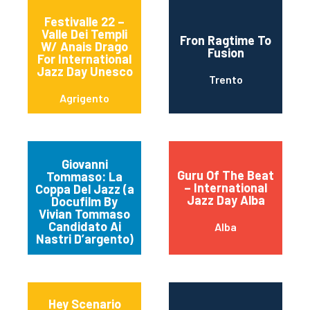
Festivalle 22 –
Valle Dei Templi
Fron Ragtime To
W/ Anais Drago
Fusion
For International
Jazz Day Unesco
Trento
Agrigento
Giovanni
Guru Of The Beat
Tommaso: La
– International
Coppa Del Jazz (a
Jazz Day Alba
Docufilm By
Vivian Tommaso
Candidato Ai
Alba
Nastri D’argento)
Hey Scenario