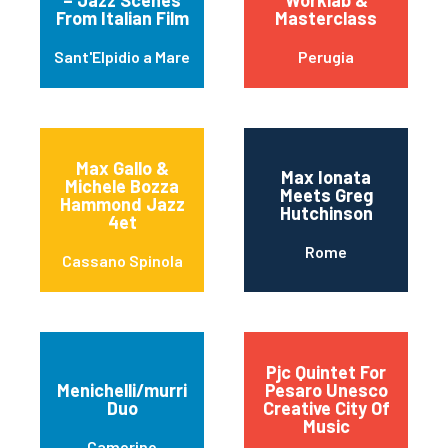
– Jazz Scenes
Worklab &
From Italian Film
Masterclass
Sant'Elpidio a Mare
Perugia
Max Gallo &
Max Ionata
Michele Bozza
Meets Greg
Hammond Jazz
Hutchinson
4et
Rome
Cassano Spinola
Pjc Quintet For
Menichelli/murri
Pesaro Unesco
Duo
Creative City Of
Music
Camerino