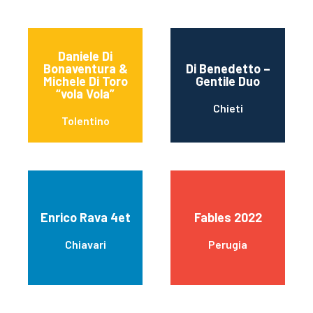
Daniele Di
Bonaventura &
Di Benedetto –
Michele Di Toro
Gentile Duo
“vola Vola”
Chieti
Tolentino
Enrico Rava 4et
Fables 2022
Chiavari
Perugia