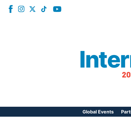
Inte
20
Global Events
Part
Reg