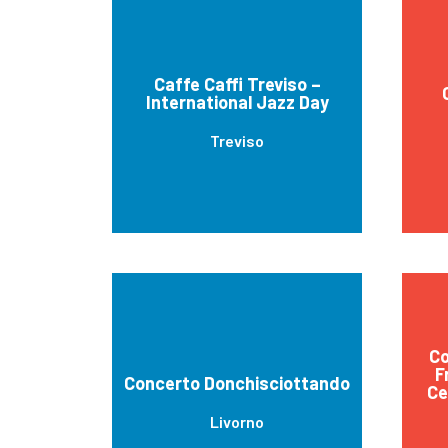
Caffe Caffi Treviso –
International Jazz Day
Treviso
Co
F
Concerto Donchisciottando
Ce
Livorno