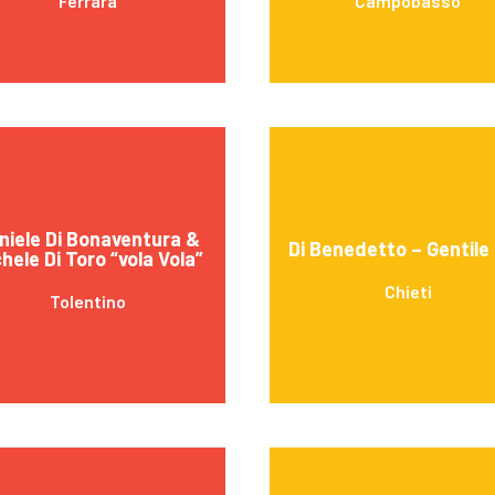
Ferrara
Campobasso
niele Di Bonaventura &
Di Benedetto – Gentile
hele Di Toro “vola Vola”
Chieti
Tolentino