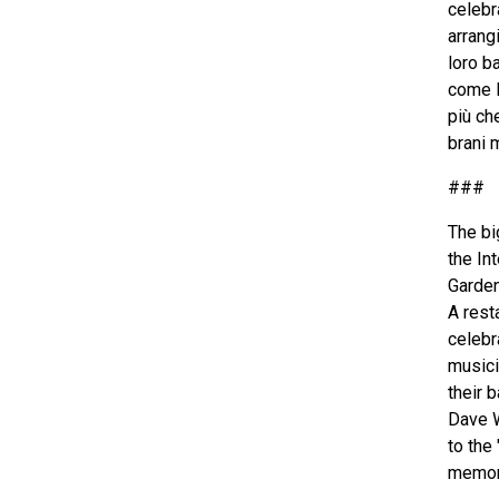
celebra
arrang
loro b
come D
più che
brani 
###
The bi
the In
Garden
A rest
celebr
musici
their 
Dave W
to the
memora