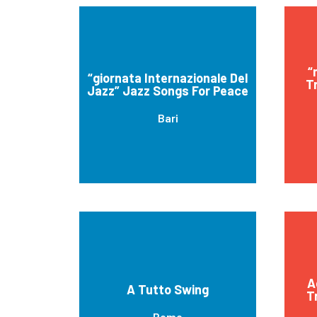
“
“giornata Internazionale Del
Tr
Jazz” Jazz Songs For Peace
Bari
A
A Tutto Swing
T
Rome