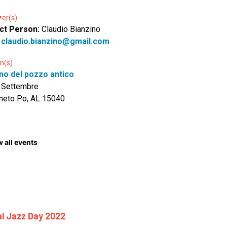
zer(s)
ct Person:
Claudio Bianzino
:
claudio.bianzino@gmail.com
n(s)
ino del pozzo antico
 Settembre
neto Po, AL 15040
 all events
nal Jazz Day 2022