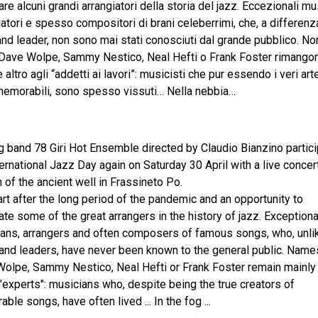
re alcuni grandi arrangiatori della storia del jazz. Eccezionali mus
iatori e spesso compositori di brani celeberrimi, che, a differenz
and leader, non sono mai stati conosciuti dal grande pubblico. N
ave Wolpe, Sammy Nestico, Neal Hefti o Frank Foster rimangon
 altro agli “addetti ai lavori”: musicisti che pur essendo i veri arte
memorabili, sono spesso vissuti… Nella nebbia…
g band 78 Giri Hot Ensemble directed by Claudio Bianzino partici
ternational Jazz Day again on Saturday 30 April with a live concert
 of the ancient well in Frassineto Po.
art after the long period of the pandemic and an opportunity to
ate some of the great arrangers in the history of jazz. Exceptiona
ans, arrangers and often composers of famous songs, who, unli
band leaders, have never been known to the general public. Names
olpe, Sammy Nestico, Neal Hefti or Frank Foster remain mainl
 "experts": musicians who, despite being the true creators of
ble songs, have often lived ... In the fog ...