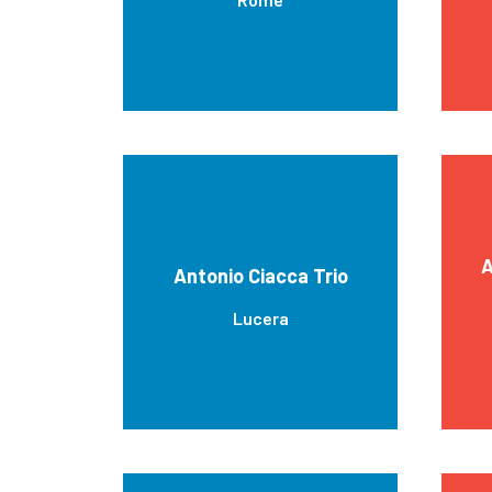
A
Antonio Ciacca Trio
Lucera