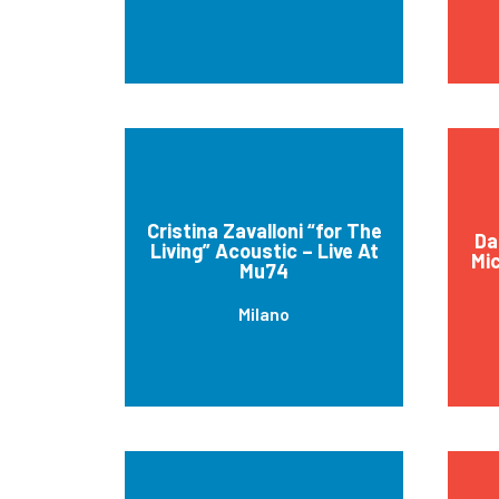
Cristina Zavalloni “for The
Da
Living” Acoustic – Live At
Mic
Mu74
Milano