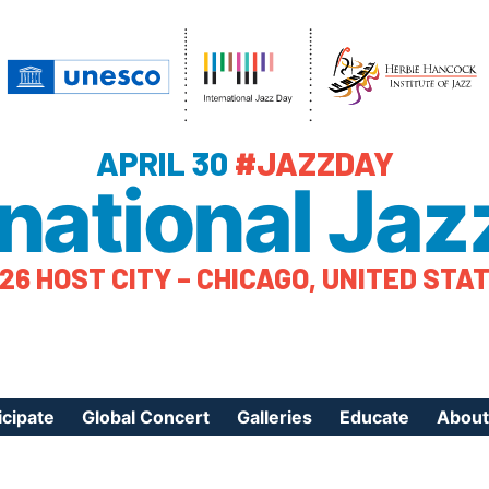
APRIL 30
#JAZZDAY
rnational Jaz
26 HOST CITY – CHICAGO, UNITED STA
icipate
Global Concert
Galleries
Educate
About
ister Your Event
Videos
Educational Reso
About