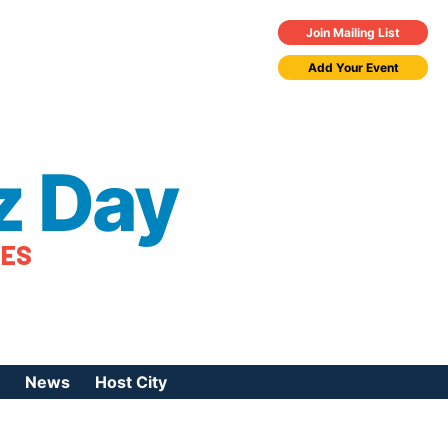
Join Mailing List
Add Your Event
z Day
TES
News
Host City
urces
 Jazz Day
Press Coverage