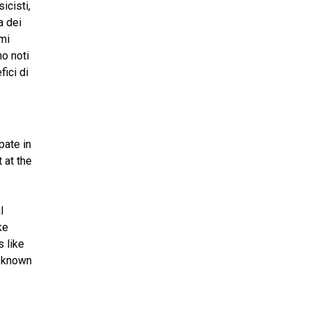
icisti,
a dei
omi
o noti
fici di
pate in
 at the
l
ke
 like
y known