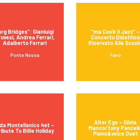
nrg Bridges”: Gianluigi
“ma Cos’è Il Jazz” –
ovesi, Andrea Ferrari,
Concerto Didattico
Adalberto Ferrari
Riservato Alle Scuol
Ponte Nossa
Fano
Alter Ego – Silvia
da Montellanico 4et –
Manco/tony Pancell
ribute To Billie Holiday
Piano&voice Duet