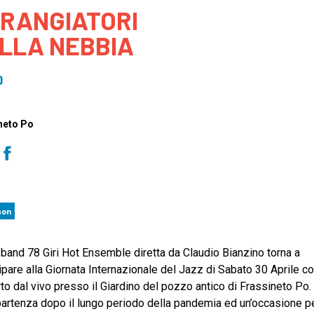
RANGIATORI
 to Participate
Photos
Education Progra
FAQs
LLA NEBBIA
t Our Community
Poster Gallery
Education Progra
z Day Organizers
Education Progra
0
z Day Logos, Playlists & Promos
Education Progra
Education Progra
neto Po
Education Progra
Education Progra
Smithsonian Instit
son
 band 78 Giri Hot Ensemble diretta da Claudio Bianzino torna a
ipare alla Giornata Internazionale del Jazz di Sabato 30 Aprile c
to dal vivo presso il Giardino del pozzo antico di Frassineto Po.
partenza dopo il lungo periodo della pandemia ed un’occasione p