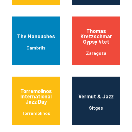
Thomas
The Manouches
Kretzschmar
Gypsy 4tet
Cambrils
Zaragoza
Torremolinos
International
Vermut & Jazz
Jazz Day
Sitges
Torremolinos