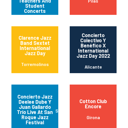
Teachers And
Pilas
Student
Concerts
Concierto
Clarence Jazz
Colectivo Y
Band Sextet
Benéfico X
International
International
Jazz Day
Jazz Day 2022
Torremolinos
Alicante
Concierto Jazz
Cotton Club
Deelee Dube Y
Encore
Juan Galiardo
San Roque
Trío Live At San
Roque Jazz
Girona
Festival