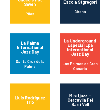
Escola Stgregori
Seven
Girona
Pilas
La Underground
La Palma
Especial Lpa
International
International
Jazz Day
Jazz Day
Santa Cruz de la
Las Palmas de Gran
Palma
Canaria
Miratjazz –
Lluís Rodríguez
Cercavila Pel
Trio
Barri Vell