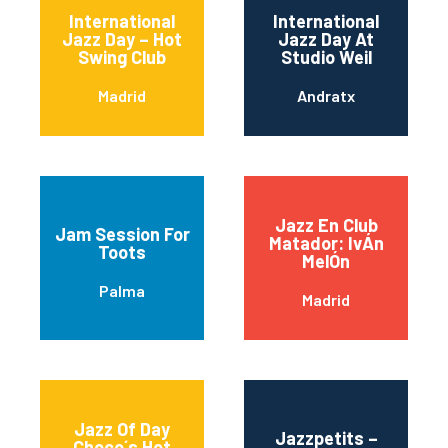
International
International
Jazz Day – Hot
Jazz Day At
Swing Club
Studio Weil
Madrid
Andratx
Jazz En Club
Jam Session For
Matador: IvÁn
Toots
MelÓn
Palma
Madrid
Jazz Of Day
Jazzpetits –
Choco´s Hot