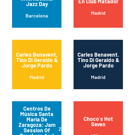
En Club Matador
Jazz Day
Madrid
Barcelona
Carles Benavent,
Carles Benavent.
Tino Di Geraldo &
Tino Di Geraldo &
Jorge Pardo
Jorge Pardo
Madrid
Madrid
Centros De
Música Santa
Choco´s Hot
María De
Seven
Zaragoza: Jam
Zaragoza
Session Of