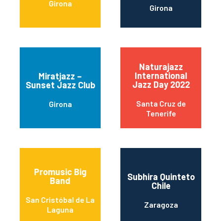
Girona
Girona
Naturajazz
International
Miratjazz –
Jazz Day 2022
Sunset Jazz Club
Santa Cruz de
Girona
Tenerife
Promusic Big
Subhira Quinteto
Band
Chile
San Cristóbal de La
Zaragoza
Laguna