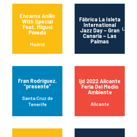
Encarna Anillo
Fábrica La Isleta
With Special
International
Feat. Miguel
Las Pa
Jazz Day – Gran
Poveda
Canaria – Las
Palmas
Madrid
Fran Rodríguez.
Ijd 2022 Alicante
“presente”
Feria Del Medio
Ambiente
Santa Cruz de
Alicante
Tenerife