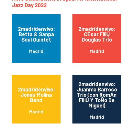
Jazz Day 2022
2madridenvivo:
2madridenvivo:
Betta & Sanpa
CÉsar FiliÚ
Soul Quintet
Douglas TrÍo
Madrid
Madrid
2madridenvivo:
2madridenvivo:
Juanma Barroso
Jonas Molina
Trio (con RomÁn
Band
FiliÚ Y ToÑo De
Miguel)
Madrid
Madrid