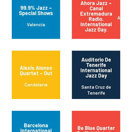
Ahora Jazz –
99.9% Jazz –
Canal
Special Shows
Extremadura
Almend
Radio.
International
Valencia
Jazz Day.
Auditorio De
Tenerife
Alexis Alonso
International
Quartet – Out
Jazz Day
Candelaria
Santa Cruz de
Tenerife
Barcelona
Be Blue Quarter
International