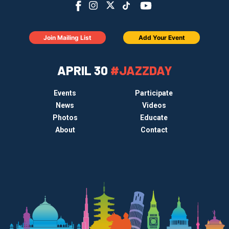
Join Mailing List
Add Your Event
APRIL 30
#JAZZDAY
Events
Participate
News
Videos
Photos
Educate
About
Contact