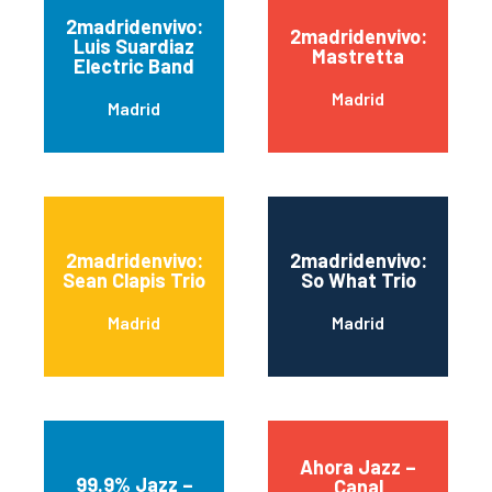
2madridenvivo:
2madridenvivo:
Luis Suardiaz
Mastretta
Electric Band
Madrid
Madrid
2madridenvivo:
2madridenvivo:
Sean Clapis Trio
So What Trio
Madrid
Madrid
Ahora Jazz –
99.9% Jazz –
Canal