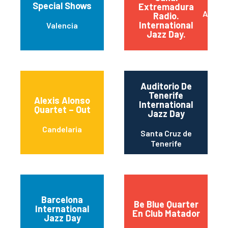
Special Shows
Extremadura
Almend
Radio.
International
Valencia
Jazz Day.
Auditorio De
Tenerife
Alexis Alonso
International
Quartet – Out
Jazz Day
Candelaria
Santa Cruz de
Tenerife
Barcelona
Be Blue Quarter
International
En Club Matador
Jazz Day