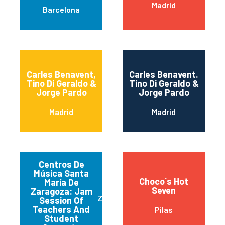
Madrid
Barcelona
Carles Benavent,
Carles Benavent.
Tino Di Geraldo &
Tino Di Geraldo &
Jorge Pardo
Jorge Pardo
Madrid
Madrid
Centros De
Música Santa
Choco´s Hot
María De
Seven
Zaragoza: Jam
Zaragoza
Session Of
Teachers And
Pilas
Student