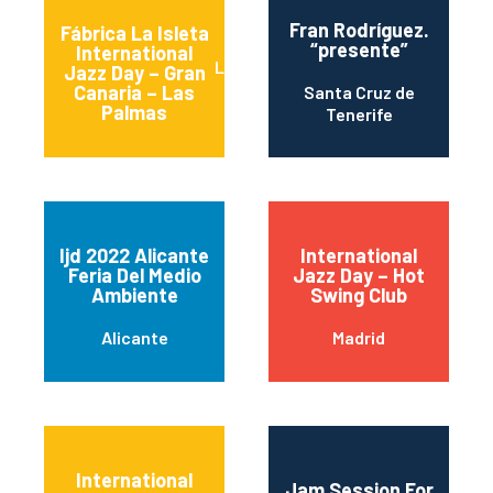
Fran Rodríguez.
Fábrica La Isleta
“presente”
International
Las Palmas de Gran
Jazz Day – Gran
Canaria
Canaria – Las
Santa Cruz de
Palmas
Tenerife
Ijd 2022 Alicante
International
Feria Del Medio
Jazz Day – Hot
Ambiente
Swing Club
Alicante
Madrid
International
Jam Session For