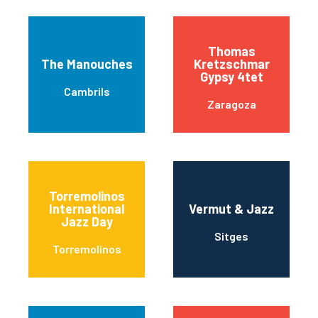
Thomas
The Manouches
Kretzschmar
Gypsy 4tet
Cambrils
Zaragoza
Torremolinos
International
Vermut & Jazz
Jazz Day
Sitges
Torremolinos