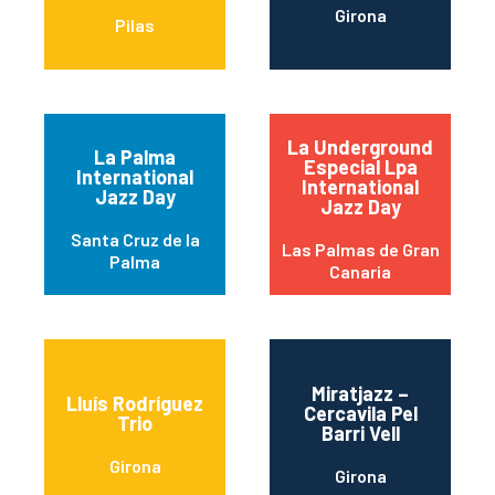
Girona
Pilas
La Underground
La Palma
Especial Lpa
International
International
Jazz Day
Jazz Day
Santa Cruz de la
Las Palmas de Gran
Palma
Canaria
Miratjazz –
Lluís Rodríguez
Cercavila Pel
Trio
Barri Vell
Girona
Girona