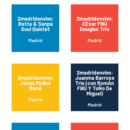
2madridenvivo:
2madridenvivo:
Betta & Sanpa
CÉsar FiliÚ
Soul Quintet
Douglas TrÍo
Madrid
Madrid
2madridenvivo:
2madridenvivo:
Juanma Barroso
Jonas Molina
Trio (con RomÁn
Band
FiliÚ Y ToÑo De
Miguel)
Madrid
Madrid