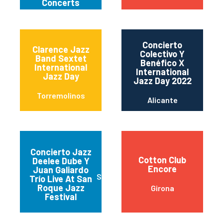
Concerts
Concierto
Clarence Jazz
Colectivo Y
Band Sextet
Benéfico X
International
International
Jazz Day
Jazz Day 2022
Torremolinos
Alicante
Concierto Jazz
Cotton Club
Deelee Dube Y
Encore
Juan Galiardo
San Roque
Trío Live At San
Roque Jazz
Girona
Festival