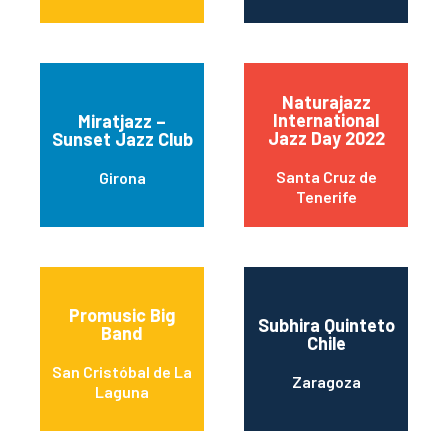
Naturajazz
International
Miratjazz –
Jazz Day 2022
Sunset Jazz Club
Santa Cruz de
Girona
Tenerife
Promusic Big
Subhira Quinteto
Band
Chile
San Cristóbal de La
Zaragoza
Laguna