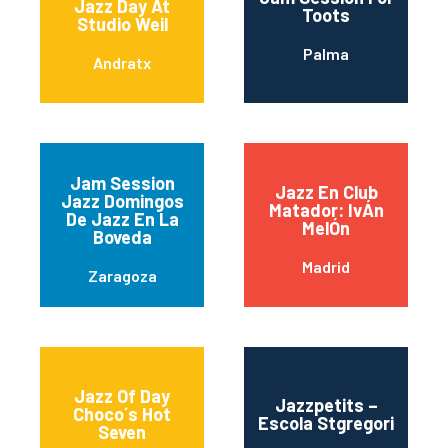
Jazz Day At
Toots
Studio Weil
Palma
Andratx
Jam Session
Jazz En Club
Jazz Domingos
Matador: IvÁn
De Jazz En La
MelÓn
Boveda
Madrid
Zaragoza
Jazz Of Day
Jazzpetits –
Choco´s Hot
Escola Stgregori
Seven