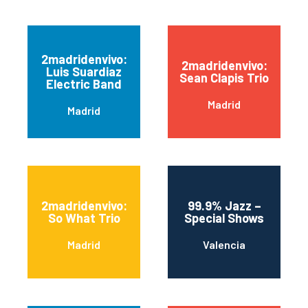
2madridenvivo:
2madridenvivo:
Luis Suardiaz
Sean Clapis Trio
Electric Band
Madrid
Madrid
2madridenvivo:
99.9% Jazz –
So What Trio
Special Shows
Madrid
Valencia