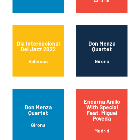
Alfafar
Día Internacional
Don Menza
Del Jazz 2022
Quartet
Valencia
Girona
Encarna Anillo
Don Menza
With Special
Quartet
Feat. Miguel
Poveda
Girona
Madrid