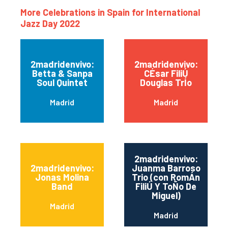
More Celebrations in Spain for International
Jazz Day 2022
2madridenvivo:
2madridenvivo:
Betta & Sanpa
CÉsar FiliÚ
Soul Quintet
Douglas TrÍo
Madrid
Madrid
2madridenvivo:
2madridenvivo:
Juanma Barroso
Jonas Molina
Trio (con RomÁn
Band
FiliÚ Y ToÑo De
Miguel)
Madrid
Madrid