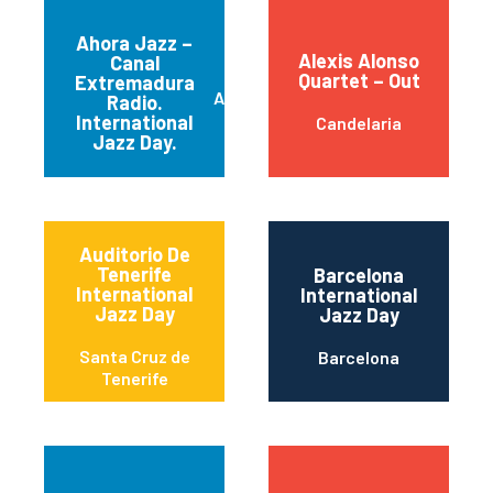
Ahora Jazz –
Alexis Alonso
Canal
Quartet – Out
Extremadura
Almendralejo
Radio.
International
Candelaria
Jazz Day.
Auditorio De
Tenerife
Barcelona
International
International
Jazz Day
Jazz Day
Santa Cruz de
Barcelona
Tenerife