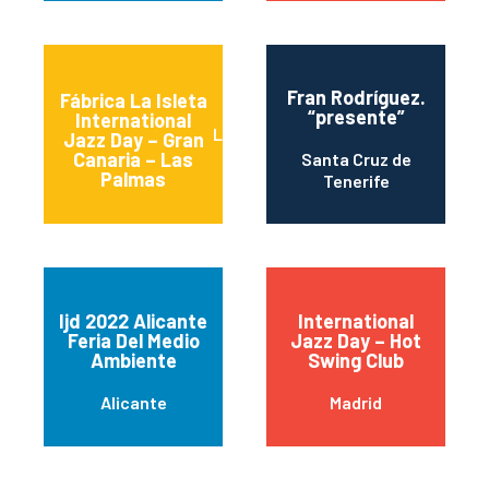
Fran Rodríguez.
Fábrica La Isleta
“presente”
International
Las Palmas de Gran
Jazz Day – Gran
Canaria
Canaria – Las
Santa Cruz de
Palmas
Tenerife
Ijd 2022 Alicante
International
Feria Del Medio
Jazz Day – Hot
Ambiente
Swing Club
Alicante
Madrid