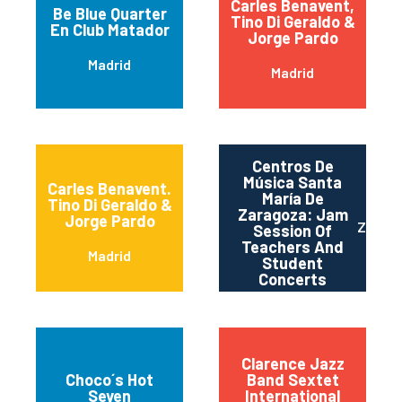
Carles Benavent,
Be Blue Quarter
Tino Di Geraldo &
En Club Matador
Jorge Pardo
Madrid
Madrid
Centros De
Música Santa
Carles Benavent.
María De
Tino Di Geraldo &
Zaragoza: Jam
Jorge Pardo
Zarag
Session Of
Teachers And
Madrid
Student
Concerts
Clarence Jazz
Choco´s Hot
Band Sextet
Seven
International