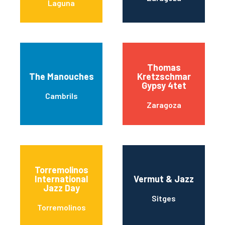
Laguna
Thomas
The Manouches
Kretzschmar
Gypsy 4tet
Cambrils
Zaragoza
Torremolinos
International
Vermut & Jazz
Jazz Day
Sitges
Torremolinos