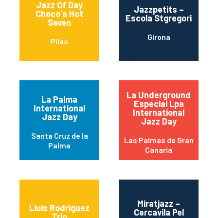
Jazz Of Day
Jazzpetits –
Choco´s Hot
Escola Stgregori
Seven
Girona
Pilas
La Underground
La Palma
Especial Lpa
International
International
Jazz Day
Jazz Day
Santa Cruz de la
Las Palmas de Gran
Palma
Canaria
Miratjazz –
Lluís Rodríguez
Cercavila Pel
Trio