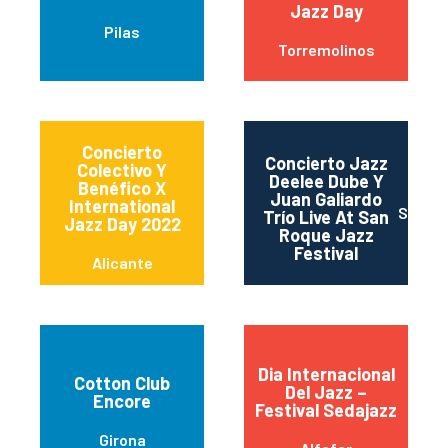
Jazz Day
Pilas
Torremolinos
Concierto
Concierto Jazz
Colectivo Y
Deelee Dube Y
Benéfico X
Juan Galiardo
International
San R
Trío Live At San
Jazz Day 2022
Roque Jazz
Festival
Alicante
Dia Internacional
Cotton Club
Del Jazz –
Encore
Festival Sedajazz
Girona