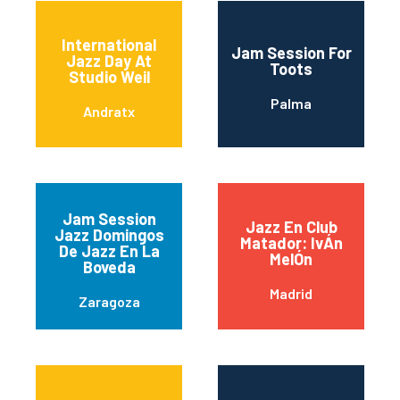
International
Jam Session For
Jazz Day At
Toots
Studio Weil
Palma
Andratx
Jam Session
Jazz En Club
Jazz Domingos
Matador: IvÁn
De Jazz En La
MelÓn
Boveda
Madrid
Zaragoza