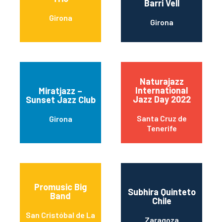
Barri Vell
Girona
Girona
Naturajazz
International
Miratjazz –
Jazz Day 2022
Sunset Jazz Club
Santa Cruz de
Girona
Tenerife
Promusic Big
Subhira Quinteto
Band
Chile
San Cristóbal de La
Zaragoza