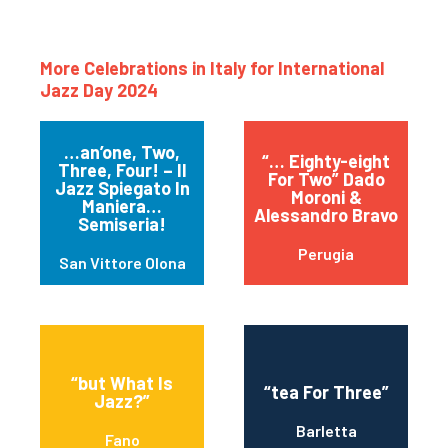
More Celebrations in Italy for International
Jazz Day 2024
…an’one, Two,
“… Eighty-eight
Three, Four! – Il
For Two” Dado
Jazz Spiegato In
Moroni &
Maniera…
Alessandro Bravo
Semiseria!
Perugia
San Vittore Olona
“but What Is
“tea For Three”
Jazz?”
Barletta
Fano