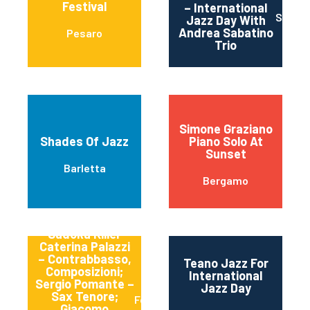
Festival
– International
SAN S
Jazz Day With
Andrea Sabatino
Pesaro
Trio
Simone Graziano
Shades Of Jazz
Piano Solo At
Sunset
Barletta
Bergamo
Sudoku Killer
Caterina Palazzi
– Contrabbasso,
Teano Jazz For
Composizioni;
International
Sergio Pomante –
Jazz Day
Sax Tenore;
Formia
Giacomo