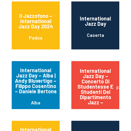
Il Jazzofono –
International
International
Jazz Day
Jazz Day 2024
Caserta
Padua
International
International
Jazz Day – Alba |
Jazz Day –
Andy Bluvertigo –
Concerto Di
Filippo Cosentino
Studentesse E
Ferrar
– Daniele Bertone
Studenti Del
Dipartimento
Jazz –
Alba
International