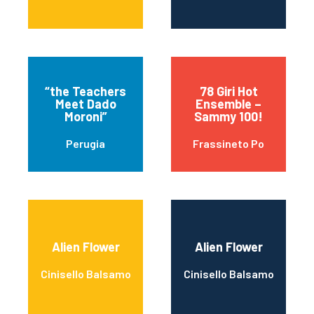
“the Teachers
78 Giri Hot
Meet Dado
Ensemble –
Moroni”
Sammy 100!
Perugia
Frassineto Po
Alien Flower
Alien Flower
Cinisello Balsamo
Cinisello Balsamo