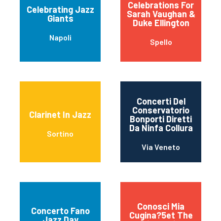
Celebrations For
Celebrating Jazz
Sarah Vaughan &
Giants
Duke Ellington
Napoli
Spello
Concerti Del
Conservatorio
Clarinet In Jazz
Bonporti Diretti
Da Ninfa Collura
Sortino
Via Veneto
Conosci Mia
Concerto Fano
Cugina?5et The
Jazz Day