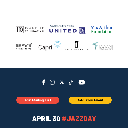
Join Mailing List
Add Your Event
APRIL 30
#JAZZDAY