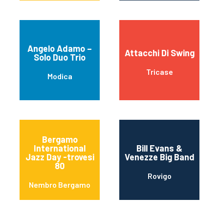
Angelo Adamo –
Attacchi Di Swing
Solo Duo Trio
Tricase
Modica
Bergamo
International
Bill Evans &
Jazz Day -trovesi
Venezze Big Band
80
Rovigo
Nembro Bergamo