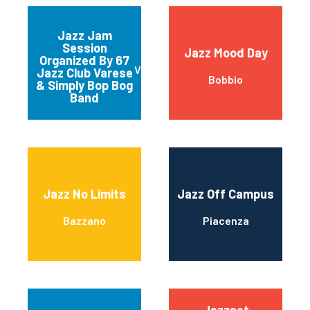
Jazz Jam
Session
Jazz Mood Day
Organized By 67
Varese
Jazz Club Varese
Bobbio
& Simply Bop Bog
Band
Jazz No Limits
Jazz Off Campus
Bazzano
Piacenza