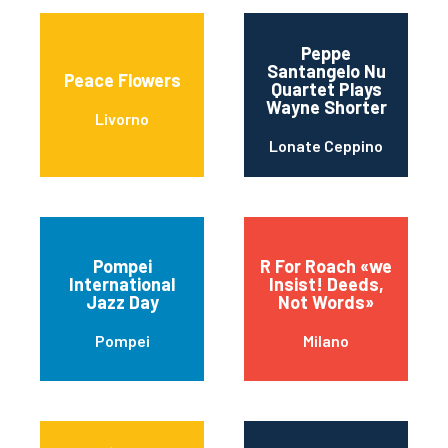
Peppe
Santangelo Nu
Peace Flowers
Quartet Plays
Wayne Shorter
Livorno
Lonate Ceppino
Pompei
R For Roach «we
International
Insist! Deeds,
Jazz Day
Not Words»
Pompei
Milano