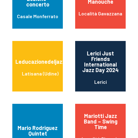
Manouche
concerto
Località Gavazzana
Casale Monferrato
Lerici Just
Friends
Leducazionedeljazz
International
Jazz Day 2024
Latisana (Udine)
Lerici
Mariotti Jazz
Band – Swing
Time
Mario Rodriguez
Quintet