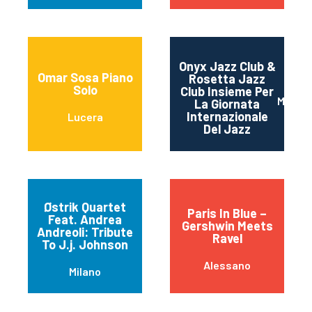
Onyx Jazz Club &
Omar Sosa Piano
Rosetta Jazz
Solo
Club Insieme Per
Mater
La Giornata
Internazionale
Lucera
Del Jazz
Østrik Quartet
Paris In Blue –
Feat. Andrea
Gershwin Meets
Andreoli: Tribute
Ravel
To J.j. Johnson
Alessano
Milano