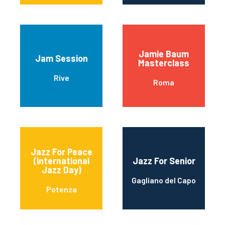
Jamie Baum
Jam Session
Masterclass
Rive
Roma
Jazz For Peace
(international
Jazz For Senior
Jazz Day)
Gagliano del Capo
Potenza