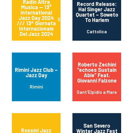
Radio Altra
Record Release:
Musica — 13°
Hal Singer Jazz
International
Quartet – Soweto
Jazz Day 2024
Sessa Aurunca
To Harlem
/// 13^ Giornata
Internazionale
Cattolica
Del Jazz 2024
Roberto Zechini
Rimini Jazz Club –
“echoes Sustain
Jazz Day
Able” Feat.
Giovanni Falzone
Rimini
Sant'Elpidio a Mare
San Severo
Rossini Jazz
Winter Jazz Fest