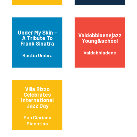
Under My Skin –
Valdobbiaenejazz
A Tribute To
Young&school
Frank Sinatra
Valdobbiadene
Bastia Umbra
Villa Rizzo
Celebrates
International
Jazz Day
San Cipriano
Picentino