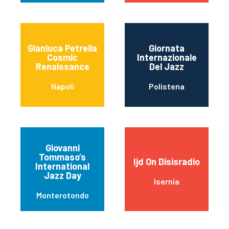
Gianluca Petrella
Giornata
Cosmic
Internazionale
Renaissance
Del Jazz
Napoli
Polistena
Giovanni
Tommaso’s
Ijd On Disisradio
International
Jazz Day
Isernia
Monterotondo