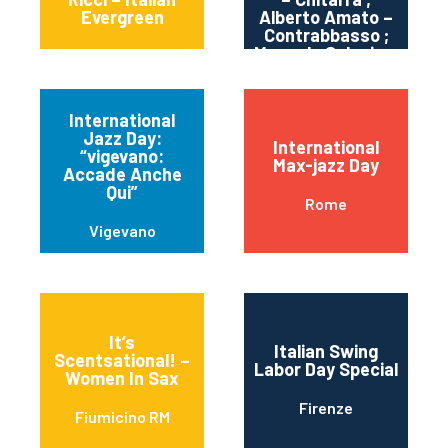
Evergreen
Alberto Amato –
Contrabbasso ;
Manuele Salonia –
Batteria
International
Jazz Day:
International
“vigevano:
Max-jazz Day
Accade Anche
Qui”
Rome
Vigevano
It’s
Italian Swing
Scentsational! –
Labor Day Special
Women In Sax
Firenze
Fiumicino RM