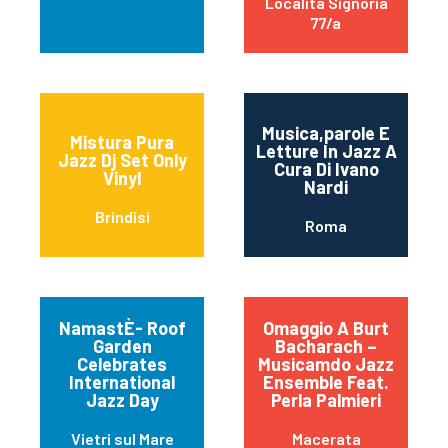
Località Signoria
77/a
Musica,parole E
Mistura Pura
Letture In Jazz A
Jazz Dj Set Only
Cura Di Ivano
Vinyl
Nardi
Brindisi
Roma
NamastÈ- Roof
Omaggio A Burt
Garden
Bacharach –
Celebrates
Musicamdo Jazz
International
Ensemble Feat.
Jazz Day
Perla Palmieri
Vietri sul Mare
Macerata