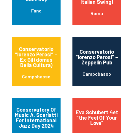
Italian Swing!
Fano
Roma
Conservatorio
Conservatorio
“lorenzo Perosi” –
“lorenzo Perosi” –
Ex Gil (domus
Zeppelin Pub
Della Cultura)
Campobasso
Campobasso
Conservatory Of
Eva Schubert 4et
Music A. Scarlatti
“the Feel Of Your
For International
Love”
Jazz Day 2024