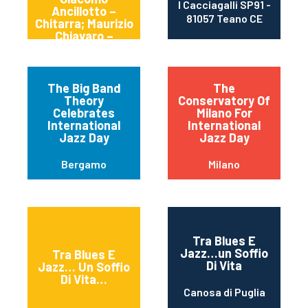
I Cacciagalli SP91 -
Ancillotto –
81057 Teano CE
Chitarra; Maurizio
Chiavaro –
Batteria.
The Big Band
The
Theory
Conservatory Of
Celebrates
Milano For
International
International
Jazz Day
Jazz Day
Bergamo
Milano
Tra Blues E
Jazz…un Soffio
Tra Blues E
Di Vita
Jazz… Un Soffio
Di Vita…
Canosa di Puglia