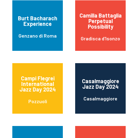
Camilla Battaglia
Burt Bacharach
Perpetual
Experience
Possibility
Genzano di Roma
Gradisca d'Isonzo
Campi Flegrei
Casalmaggiore
International
Jazz Day 2024
Jazz Day 2024
Casalmaggiore
Pozzuoli