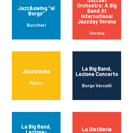
Jazzset
Orchestra: A Big
Jazz&swing “al
Band At
Borgo”
International
Jazzday Verona
Buccheri
Verona
La Big Band,
Jazztracks
Lezione Concerto
Milano
Borgo Vercelli
La Big Band,
La Distilleria
Lezione-