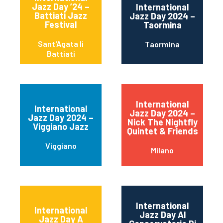
Jazz Day ’24 –
International
Battiati Jazz
Jazz Day 2024 –
Festival
Taormina
Sant'Agata li
Taormina
Battiati
International
International
Jazz Day 2024 –
Jazz Day 2024 –
Nick The Nightfly
Viggiano Jazz
Quintet & Friends
Viggiano
Milano
International
International
Jazz Day Al
Jazz Day A