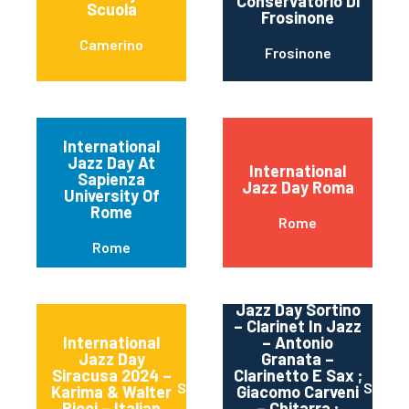
Conservatorio Di
Scuola
Frosinone
Camerino
Frosinone
International
Jazz Day At
International
Sapienza
Jazz Day Roma
University Of
Rome
Rome
Rome
International
Jazz Day Sortino
– Clarinet In Jazz
International
– Antonio
Jazz Day
Granata –
Siracusa 2024 –
Clarinetto E Sax ;
Siracusa
Sortin
Karima & Walter
Giacomo Carveni
Ricci – Italian
– Chitarra ;