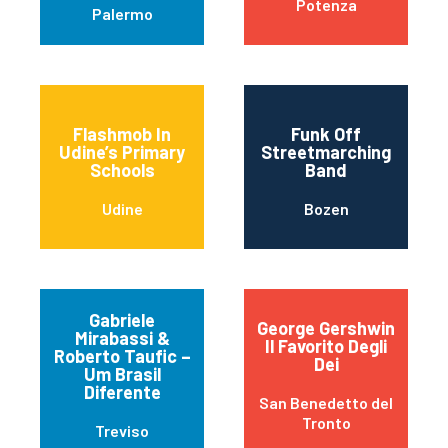
Potenza
Palermo
Flashmob In
Funk Off
Udine’s Primary
Streetmarching
Schools
Band
Udine
Bozen
Gabriele
George Gershwin
Mirabassi &
Il Favorito Degli
Roberto Taufic –
Dei
Um Brasil
Diferente
San Benedetto del
Tronto
Treviso