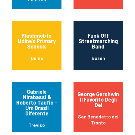
Flashmob In
Funk Off
Udine’s Primary
Streetmarching
Schools
Band
Udine
Bozen
Gabriele
George Gershwin
Mirabassi &
Il Favorito Degli
Roberto Taufic –
Dei
Um Brasil
Diferente
San Benedetto del
Tronto
Treviso