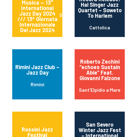
Musica — 13°
Hal Singer Jazz
International
Quartet – Soweto
Jazz Day 2024
Sessa Aurunca
To Harlem
/// 13^ Giornata
Internazionale
Cattolica
Del Jazz 2024
Roberto Zechini
Rimini Jazz Club –
“echoes Sustain
Jazz Day
Able” Feat.
Giovanni Falzone
Rimini
Sant'Elpidio a Mare
San Severo
Rossini Jazz
Winter Jazz Fest
Festival
– International