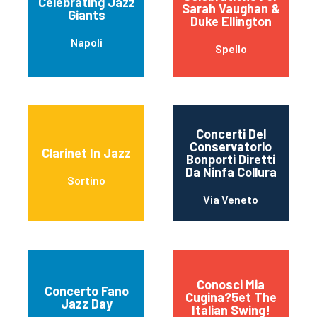
Celebrating Jazz
Sarah Vaughan &
Giants
Duke Ellington
Napoli
Spello
Concerti Del
Conservatorio
Clarinet In Jazz
Bonporti Diretti
Da Ninfa Collura
Sortino
Via Veneto
Conosci Mia
Concerto Fano
Cugina?5et The
Jazz Day
Italian Swing!