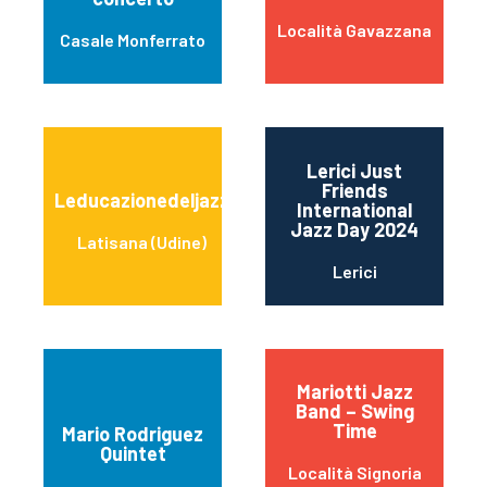
Località Gavazzana
Casale Monferrato
Lerici Just
Friends
Leducazionedeljazz
International
Jazz Day 2024
Latisana (Udine)
Lerici
Mariotti Jazz
Band – Swing
Time
Mario Rodriguez
Quintet
Località Signoria