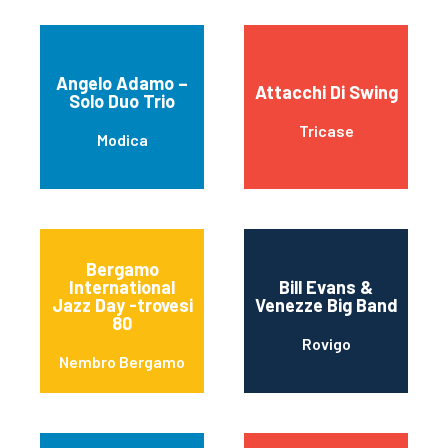
Angelo Adamo –
Attacchi Di Swing
Solo Duo Trio
Tricase
Modica
Bergamo
International
Bill Evans &
Jazz Day -trovesi
Venezze Big Band
80
Rovigo
Nembro Bergamo