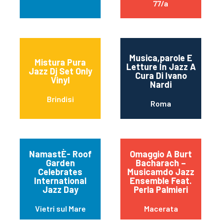
77/a
Musica,parole E
Mistura Pura
Letture In Jazz A
Jazz Dj Set Only
Cura Di Ivano
Vinyl
Nardi
Brindisi
Roma
NamastÈ- Roof
Omaggio A Burt
Garden
Bacharach –
Celebrates
Musicamdo Jazz
International
Ensemble Feat.
Jazz Day
Perla Palmieri
Vietri sul Mare
Macerata