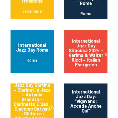
Frosinone
Rome
Frosinone
Rome
International
International
Jazz Day
Jazz Day Roma
Siracusa 2024 –
Siracu
Karima & Walter
Ricci – Italian
Rome
Evergreen
International
Jazz Day Sortino
– Clarinet In Jazz
International
– Antonio
Jazz Day:
Granata –
“vigevano:
Clarinetto E Sax ;
Accade Anche
Sortino
Giacomo Carveni
Qui”
– Chitarra ;