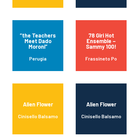
“the Teachers
78 Giri Hot
Meet Dado
Ensemble –
Moroni”
Sammy 100!
Perugia
Frassineto Po
Alien Flower
Alien Flower
Cinisello Balsamo
Cinisello Balsamo