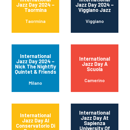
Jazz Day 2024 –
Jazz Day 2024 –
Taormina
Viggiano Jazz
Taormina
Viggiano
International
International
Jazz Day 2024 –
Jazz Day A
Nick The Nightfly
Scuola
Quintet & Friends
Camerino
Milano
International
International
Jazz Day At
Jazz Day Al
Sapienza
Conservatorio Di
University Of