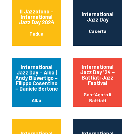
Il Jazzofono –
International
International
Jazz Day
Jazz Day 2024
Caserta
Padua
International
International
Jazz Day ’24 –
Jazz Day – Alba |
Battiati Jazz
Andy Bluvertigo –
Festival
Filippo Cosentino
– Daniele Bertone
Sant'Agata li
Alba
Battiati
International
International