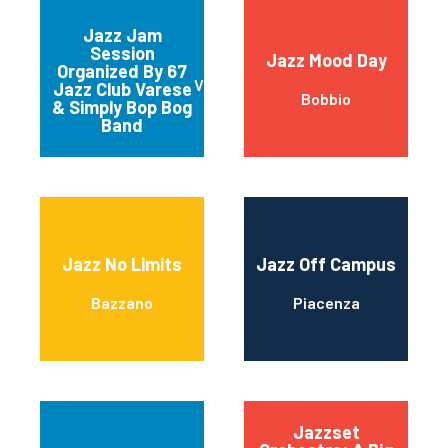
Jazz Jam
Session
Jazz Mood Day
Organized By 67
Varese
Jazz Club Varese
Bobbio
& Simply Bop Bog
Band
Jazz No Limits
Jazz Off Campus
Bazzano
Piacenza
Jazzset