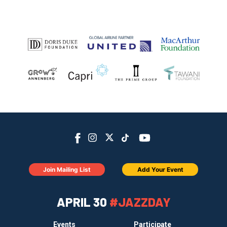
Join Mailing List
Add Your Event
APRIL 30
#JAZZDAY
Events
Participate