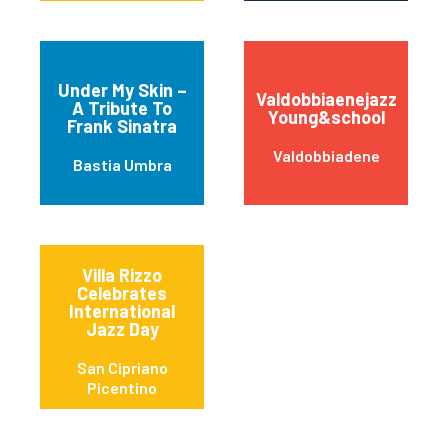
Under My Skin –
Valdobbiaenejazz
A Tribute To
Young&school
Frank Sinatra
Valdobbiadene
Bastia Umbra
Villa Rizzo
Celebrates
International
Jazz Day
San Cipriano
Picentino