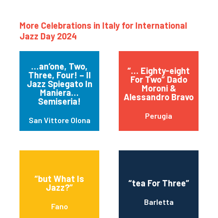
More Celebrations in Italy for International
Jazz Day 2024
…an’one, Two,
“… Eighty-eight
Three, Four! – Il
For Two” Dado
Jazz Spiegato In
Moroni &
Maniera…
Alessandro Bravo
Semiseria!
Perugia
San Vittore Olona
“but What Is
“tea For Three”
Jazz?”
Barletta
Fano