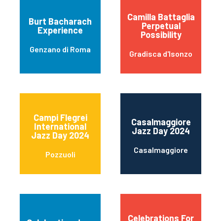
Camilla Battaglia
Burt Bacharach
Perpetual
Experience
Possibility
Genzano di Roma
Gradisca d'Isonzo
Campi Flegrei
Casalmaggiore
International
Jazz Day 2024
Jazz Day 2024
Casalmaggiore
Pozzuoli
Celebrations For