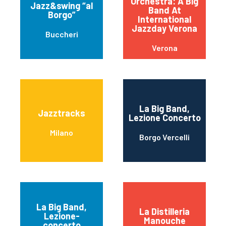
Orchestra: A Big
Jazz&swing “al
Band At
Borgo”
International
Jazzday Verona
Buccheri
Verona
La Big Band,
Jazztracks
Lezione Concerto
Milano
Borgo Vercelli
La Big Band,
La Distilleria
Lezione-
Manouche
concerto