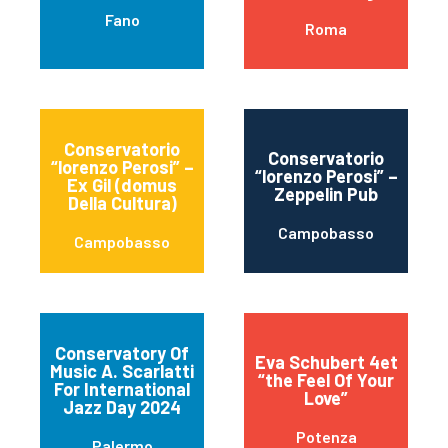
Fano
Roma
Conservatorio
Conservatorio
“lorenzo Perosi” –
“lorenzo Perosi” –
Ex Gil (domus
Zeppelin Pub
Della Cultura)
Campobasso
Campobasso
Conservatory Of
Eva Schubert 4et
Music A. Scarlatti
“the Feel Of Your
For International
Love”
Jazz Day 2024
Potenza
Palermo