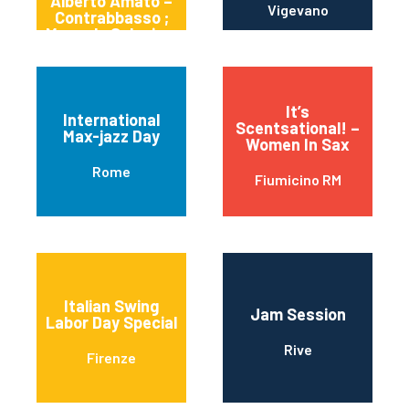
Alberto Amato –
Vigevano
Contrabbasso ;
Manuele Salonia –
Batteria
It’s
International
Scentsational! –
Max-jazz Day
Women In Sax
Rome
Fiumicino RM
Italian Swing
Jam Session
Labor Day Special
Rive
Firenze