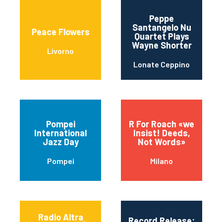
Peppe
Santangelo Nu
Peace Flowers
Quartet Plays
Wayne Shorter
Livorno
Lonate Ceppino
Pompei
R For Roach «we
International
Insist! Deeds,
Jazz Day
Not Words»
Pompei
Milano
Radio Altra
Record Release: