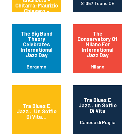
81057 Teano CE
Chitarra; Maurizio
Chiavaro –
Batteria.
The Big Band
The
Theory
Conservatory Of
Celebrates
Milano For
International
International
Jazz Day
Jazz Day
Bergamo
Milano
Tra Blues E
Jazz…un Soffio
Tra Blues E
Di Vita
Jazz… Un Soffio
Di Vita…
Canosa di Puglia