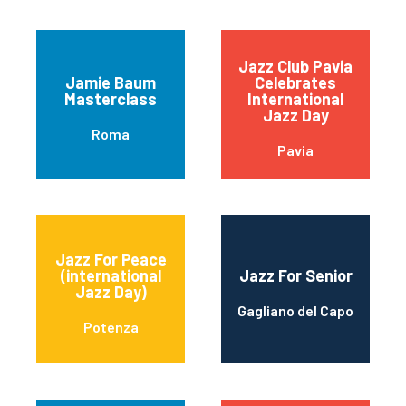
Jazz Club Pavia
Jamie Baum
Celebrates
Masterclass
International
Jazz Day
Roma
Pavia
Jazz For Peace
(international
Jazz For Senior
Jazz Day)
Gagliano del Capo
Potenza