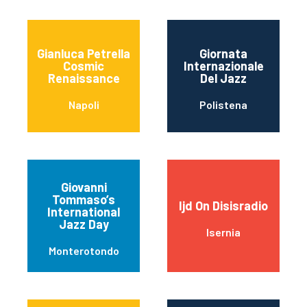
Gianluca Petrella
Giornata
Cosmic
Internazionale
Renaissance
Del Jazz
Napoli
Polistena
Giovanni
Tommaso’s
Ijd On Disisradio
International
Jazz Day
Isernia
Monterotondo