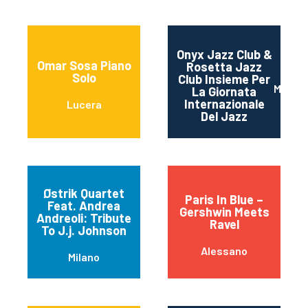
Onyx Jazz Club &
Omar Sosa Piano
Rosetta Jazz
Solo
Club Insieme Per
Mater
La Giornata
Internazionale
Lucera
Del Jazz
Østrik Quartet
Paris In Blue –
Feat. Andrea
Gershwin Meets
Andreoli: Tribute
Ravel
To J.j. Johnson
Alessano
Milano