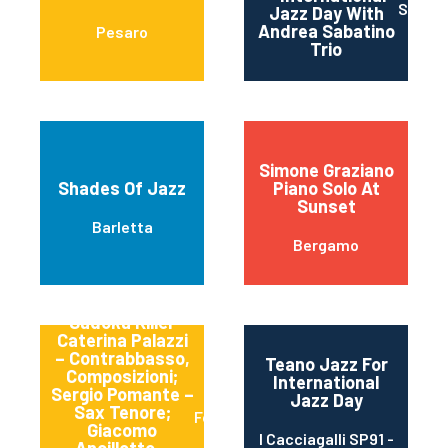
SAN S
Jazz Day With
Andrea Sabatino
Pesaro
Trio
Simone Graziano
Shades Of Jazz
Piano Solo At
Sunset
Barletta
Bergamo
Sudoku Killer
Caterina Palazzi
– Contrabbasso,
Teano Jazz For
Composizioni;
International
Sergio Pomante –
Jazz Day
Sax Tenore;
Formia
Giacomo
I Cacciagalli SP91 -
Ancillotto –