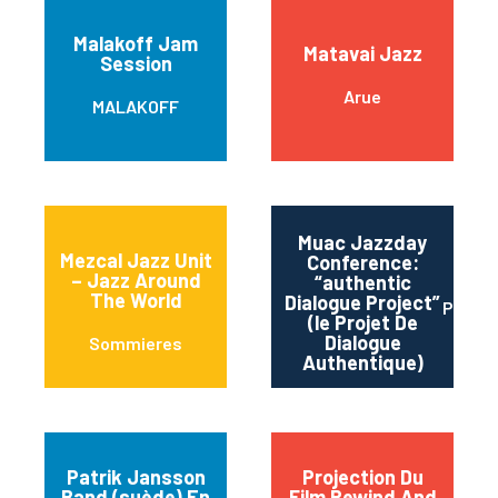
Malakoff Jam
Matavai Jazz
Session
Arue
MALAKOFF
Muac Jazzday
Mezcal Jazz Unit
Conference:
– Jazz Around
“authentic
The World
Dialogue Project”
Paris
(le Projet De
Dialogue
Sommieres
Authentique)
Patrik Jansson
Projection Du
Band (suède) En
Film Rewind And