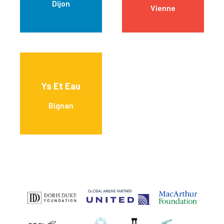
Dijon
Vienne
Ys Et Eau
Bignan