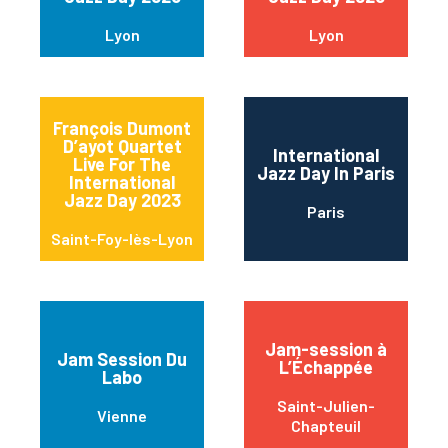
Lyon
Lyon
François Dumont
D’ayot Quartet
International
Live For The
Jazz Day In Paris
International
Jazz Day 2023
Paris
Saint-Foy-lès-Lyon
Jam-session à
Jam Session Du
L’Échappée
Labo
Saint-Julien-
Vienne
Chapteuil