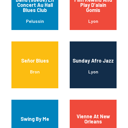
Concert Au Hall
Play D’alain
Blues Club
Gomis
Pelussin
Lyon
Señor Blues
Sunday Afro Jazz
Bron
Lyon
Vienne At New
Swing By Me
Orleans