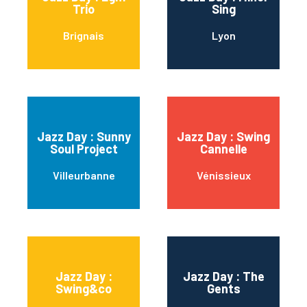
Trio
Sing
Brignais
Lyon
Jazz Day : Sunny
Jazz Day : Swing
Soul Project
Cannelle
Villeurbanne
Vénissieux
Jazz Day :
Jazz Day : The
Swing&co
Gents