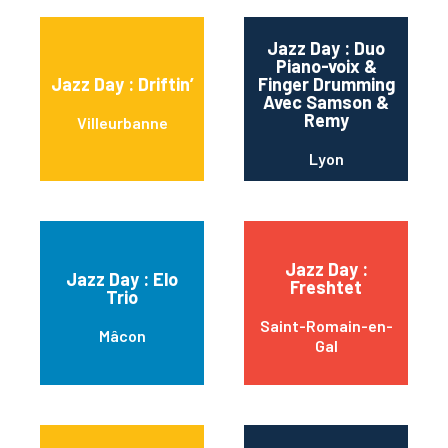
Jazz Day : Duo
Piano-voix &
Jazz Day : Driftin’
Finger Drumming
Avec Samson &
Remy
Villeurbanne
Lyon
Jazz Day :
Jazz Day : Elo
Freshtet
Trio
Saint-Romain-en-
Mâcon
Gal