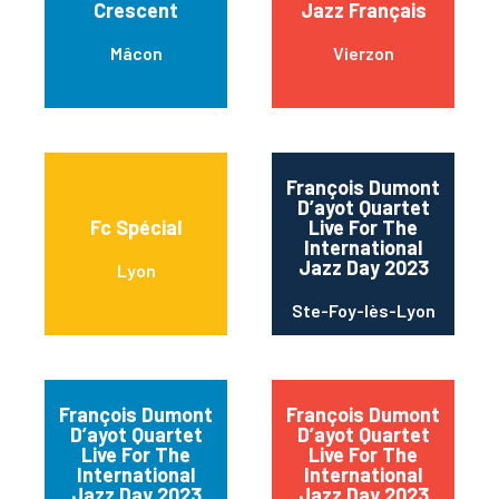
Crescent
Jazz Français
Mâcon
Vierzon
François Dumont
D’ayot Quartet
Fc Spécial
Live For The
International
Jazz Day 2023
Lyon
Ste-Foy-lès-Lyon
François Dumont
François Dumont
D’ayot Quartet
D’ayot Quartet
Live For The
Live For The
International
International
Jazz Day 2023
Jazz Day 2023