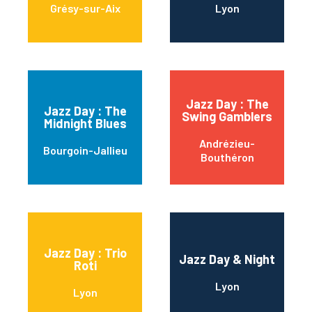
Grésy-sur-Aix
Lyon
Jazz Day : The
Jazz Day : The
Swing Gamblers
Midnight Blues
Andrézieu-
Bourgoin-Jallieu
Bouthéron
Jazz Day : Trio
Jazz Day & Night
Roti
Lyon
Lyon