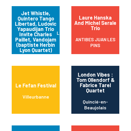
Jet Whistle,
Laure Hanska
Quintero Tango
And Michel Serale
Libertad, Ludovic
Trio
Yapaudijan Trio
Lyon
Invite Charles
Paillet, Vandojam
ANTIBES JUAN LES
(baptiste Herbin
PINS
Lyon Quartet)
London Vibes :
Tom Ollendorf &
Fabrice Tarel
Le Fefan Festival
Quartet
Villeurbanne
Quincié-en-
Beaujolais