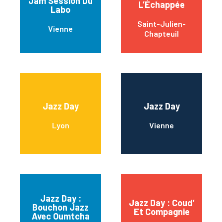
Jam Session Du
L’Échappée
Labo
Saint-Julien-
Vienne
Chapteuil
Jazz Day
Jazz Day
Lyon
Vienne
Jazz Day :
Jazz Day : Coud’
Bouchon Jazz
Et Compagnie
Avec Oumtcha