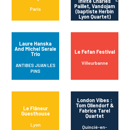
Invite Charles
Paillet, Vandojam
Paris
(baptiste Herbin
Lyon Quartet)
Laure Hanska
And Michel Serale
Le Fefan Festival
Trio
Villeurbanne
ANTIBES JUAN LES
PINS
London Vibes :
Tom Ollendorf &
Le Flâneur
Fabrice Tarel
Guesthouse
Quartet
Lyon
Quincié-en-