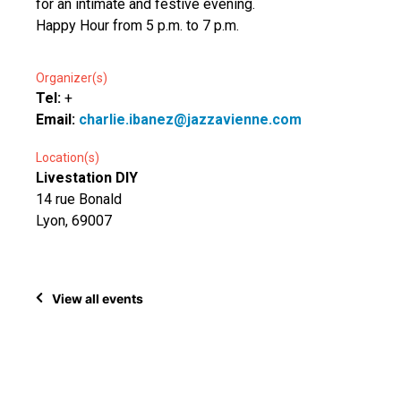
for an intimate and festive evening.
Happy Hour from 5 p.m. to 7 p.m.
Organizer(s)
Tel:
+
Email:
charlie.ibanez@jazzavienne.com
Location(s)
Livestation DIY
14 rue Bonald
Lyon, 69007
View all events