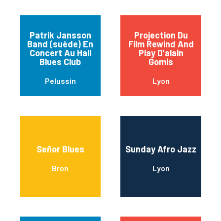
Patrik Jansson
Projection Du
Band (suède) En
Film Rewind And
Concert Au Hall
Play D’alain
Blues Club
Gomis
Pelussin
Lyon
Señor Blues
Sunday Afro Jazz
Bron
Lyon