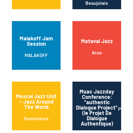
Beaujolais
Malakoff Jam
Matavai Jazz
Session
Arue
MALAKOFF
Muac Jazzday
Mezcal Jazz Unit
Conference:
– Jazz Around
“authentic
The World
Dialogue Project”
Paris
(le Projet De
Dialogue
Sommieres
Authentique)