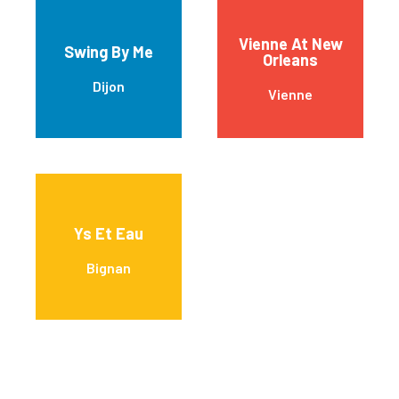
Vienne At New
Swing By Me
Orleans
Dijon
Vienne
Ys Et Eau
Bignan