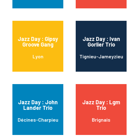
Jazz Day : Gipsy
Jazz Day : Ivan
Groove Gang
Gorlier Trio
Lyon
Tignieu-Jameyzieu
Jazz Day : John
Jazz Day : Lgm
Lander Trio
Trio
Décines-Charpieu
Brignais