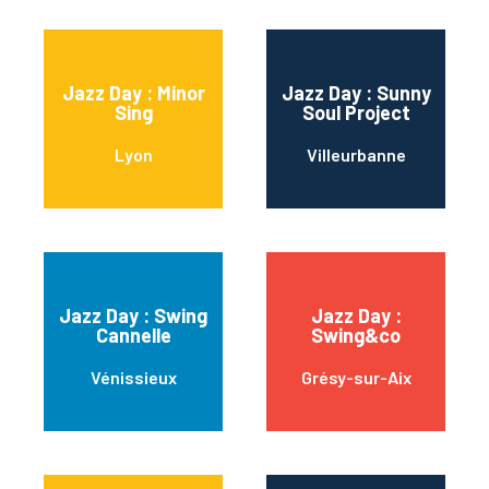
Jazz Day : Minor
Jazz Day : Sunny
Sing
Soul Project
Lyon
Villeurbanne
Jazz Day : Swing
Jazz Day :
Cannelle
Swing&co
Vénissieux
Grésy-sur-Aix