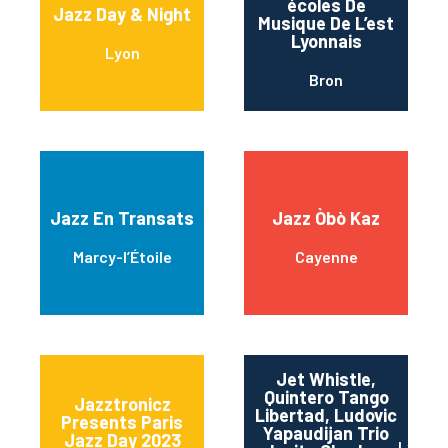
écoles De
Jazz Day & Night
Musique De L’est
Lyonnais
Lyon
Bron
Jazz En Transats
Jazz Òbò Kaz
Marcy-l’Étoile
Cayenne
Jet Whistle,
Quintero Tango
Jazztronicz
Libertad, Ludovic
Presents Paris
Yapaudijan Trio
Jazz Day 2023
Lyon