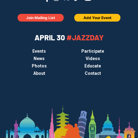
Join Mailing List
Add Your Event
APRIL 30
#JAZZDAY
Events
Participate
News
Videos
Photos
Educate
About
Contact