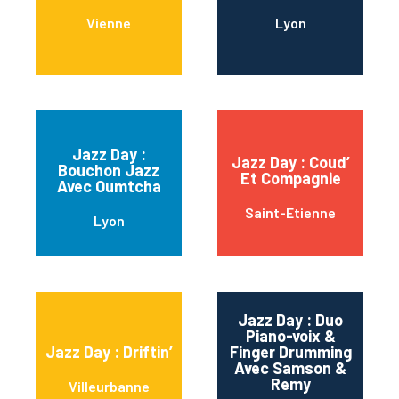
Vienne
Lyon
Jazz Day :
Jazz Day : Coud’
Bouchon Jazz
Et Compagnie
Avec Oumtcha
Saint-Etienne
Lyon
Jazz Day : Duo
Piano-voix &
Jazz Day : Driftin’
Finger Drumming
Avec Samson &
Remy
Villeurbanne