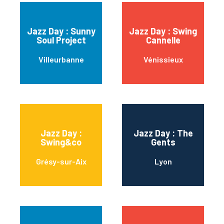
Jazz Day : Sunny
Jazz Day : Swing
Soul Project
Cannelle
Villeurbanne
Vénissieux
Jazz Day :
Jazz Day : The
Swing&co
Gents
Grésy-sur-Aix
Lyon