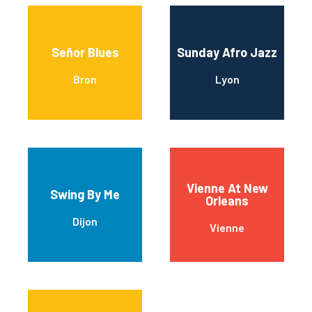
Señor Blues
Sunday Afro Jazz
Bron
Lyon
Vienne At New
Swing By Me
Orleans
Dijon
Vienne