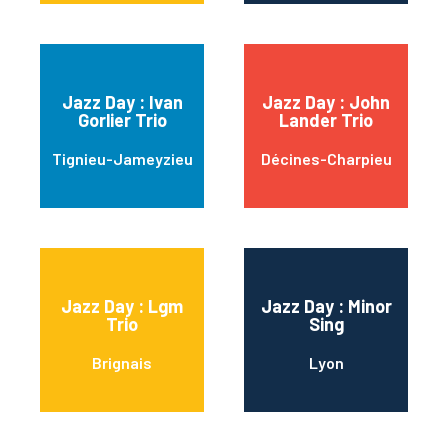
Jazz Day : Ivan
Jazz Day : John
Gorlier Trio
Lander Trio
Tignieu-Jameyzieu
Décines-Charpieu
Jazz Day : Lgm
Jazz Day : Minor
Trio
Sing
Brignais
Lyon