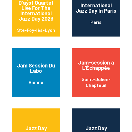
D’ayot Quartet
International
Live For The
Jazz Day In Paris
International
Jazz Day 2023
Paris
Ste-Foy-lès-Lyon
Jam-session à
Jam Session Du
L’Échappée
Labo
Saint-Julien-
Vienne
Chapteuil
Jazz Day
Jazz Day