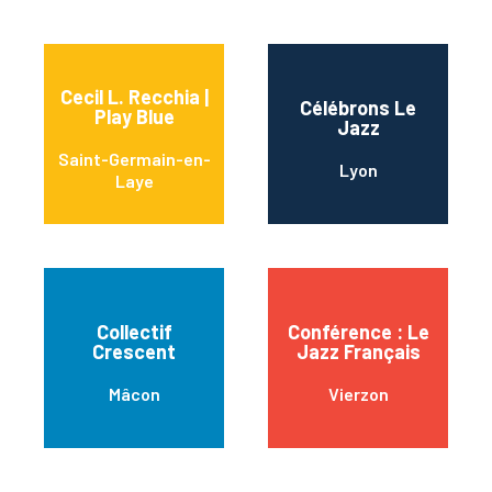
Cecil L. Recchia |
Célébrons Le
Play Blue
Jazz
Saint-Germain-en-
Lyon
Laye
Collectif
Conférence : Le
Crescent
Jazz Français
Mâcon
Vierzon