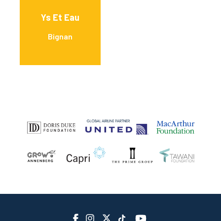
Ys Et Eau
Bignan