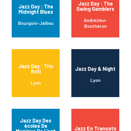
Jazz Day : The
Jazz Day : The
Swing Gamblers
Midnight Blues
Andrézieu-
Bourgoin-Jallieu
Bouthéron
Jazz Day : Trio
Jazz Day & Night
Roti
Lyon
Lyon
Jazz Day Des
écoles De
Jazz En Transats