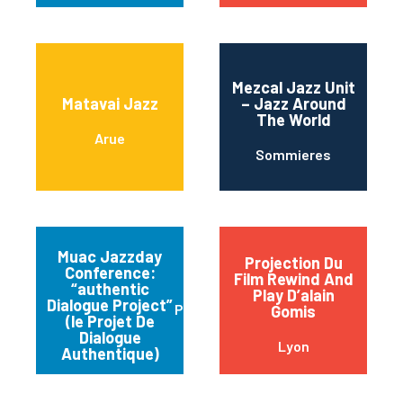
Mezcal Jazz Unit
Matavai Jazz
– Jazz Around
The World
Arue
Sommieres
Muac Jazzday
Projection Du
Conference:
Film Rewind And
“authentic
Play D’alain
Dialogue Project”
Paris
Gomis
(le Projet De
Dialogue
Lyon
Authentique)