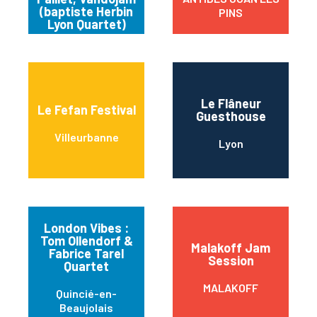
(baptiste Herbin
PINS
Lyon Quartet)
Le Flâneur
Le Fefan Festival
Guesthouse
Villeurbanne
Lyon
London Vibes :
Tom Ollendorf &
Malakoff Jam
Fabrice Tarel
Session
Quartet
MALAKOFF
Quincié-en-
Beaujolais