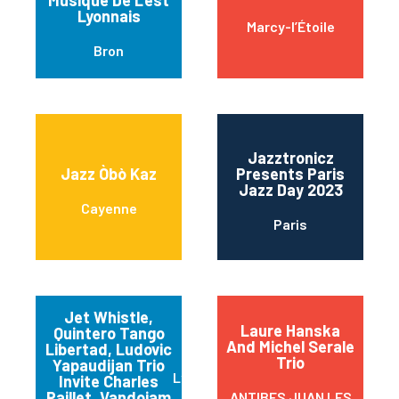
Musique De L’est
Lyonnais
Marcy-l’Étoile
Bron
Jazztronicz
Jazz Òbò Kaz
Presents Paris
Jazz Day 2023
Cayenne
Paris
Jet Whistle,
Laure Hanska
Quintero Tango
And Michel Serale
Libertad, Ludovic
Trio
Yapaudijan Trio
Lyon
Invite Charles
Paillet, Vandojam
ANTIBES JUAN LES