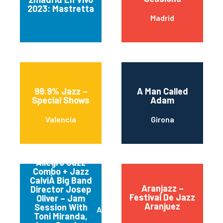
2023: Mastretta
Madrid
99.9% Jazz –
A Man Called
Special Shows
Adam
Valencia
Girona
Allegro Jazz
Combo + Jazz
CalviÀ Big Band
Aranjazz –
Director Josep
Festival De Jazz
Oliver – Jam
Aranjuez
Session With
Andratx
Toni Miranda,