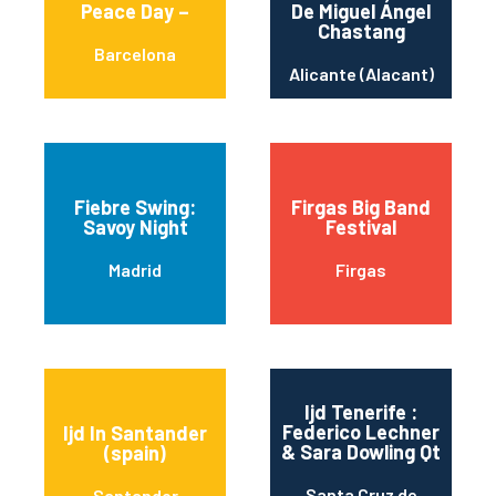
Peace Day –
De Miguel Ángel
Chastang
Barcelona
Alicante (Alacant)
Fiebre Swing:
Firgas Big Band
Savoy Night
Festival
Madrid
Firgas
Ijd Tenerife :
Federico Lechner
Ijd In Santander
& Sara Dowling Qt
(spain)
Santa Cruz de
Santander