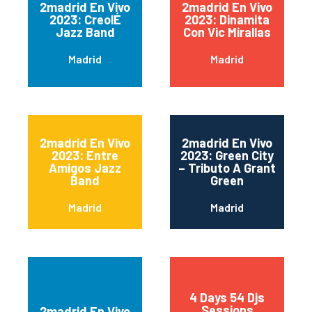
2madrid En Vivo
2madrid En Vivo
2023: CreolÉ
2023: Dinamita
Jazz Band
Con Vic Mirallas
Madrid
Madrid
2madrid En Vivo
2madrid En Vivo
2023: Entre
2023: Green City
Amigos Jazz
– Tributo A Grant
Band
Green
Madrid
Madrid
4 Days 54 Djs
Sessions
2madrid En Vivo