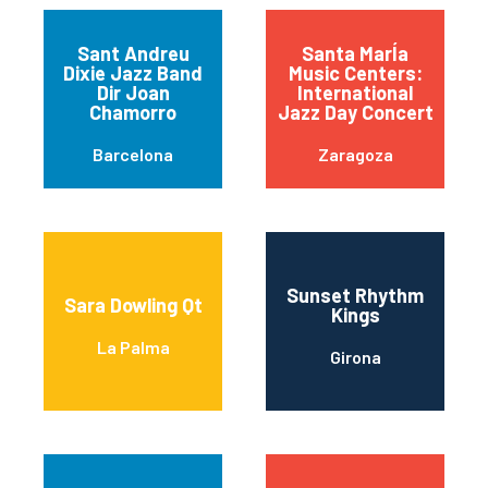
Sant Andreu
Santa MarÍa
Dixie Jazz Band
Music Centers:
Dir Joan
International
Chamorro
Jazz Day Concert
Barcelona
Zaragoza
Sunset Rhythm
Sara Dowling Qt
Kings
La Palma
Girona