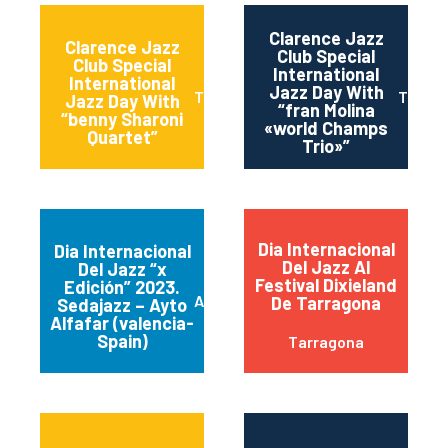
Clarence Jazz
Clarence Jazz
Club Special
Club Special
International
International
Jazz Day With
Torremolinos
Torrem
Jazz Day With
“fran Molina
“benny Sharoni
«world Champs
Quartet”
Trio»”
Dia Internacional
Dia Internacional
Del Jazz Al
Del Jazz “x
Festival Dixieland
Edición” 2023.
Alfafar
De Tarragona
Sedajazz – Ayto
Alfafar (valencia-
Spain)
Tarragona