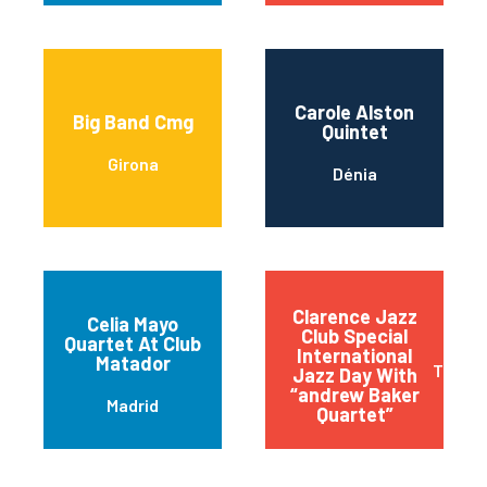
Carole Alston
Big Band Cmg
Quintet
Girona
Dénia
Clarence Jazz
Celia Mayo
Club Special
Quartet At Club
International
Matador
Torrem
Jazz Day With
“andrew Baker
Madrid
Quartet”