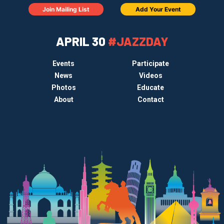
Join Mailing List
Add Your Event
APRIL 30
#JAZZDAY
Events
Participate
News
Videos
Photos
Educate
About
Contact