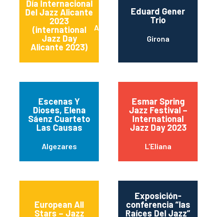
Día Internacional
Eduard Gener
Del Jazz Alicante
Trio
2023
Alicante (Alacant)
(international
Jazz Day
Girona
Alicante 2023)
Escenas Y
Esmar Spring
Dioses, Elena
Jazz Festival –
Sáenz Cuarteto
International
Las Causas
Jazz Day 2023
Algezares
L’Eliana
Exposición-
European All
conferencia “las
Stars – Jazz
Raíces Del Jazz”