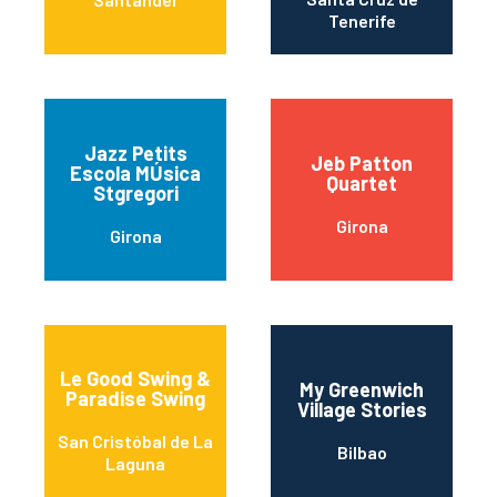
Tenerife
Jazz Petits
Jeb Patton
Escola MÚsica
Quartet
Stgregori
Girona
Girona
Le Good Swing &
My Greenwich
Paradise Swing
Village Stories
San Cristóbal de La
Bilbao
Laguna