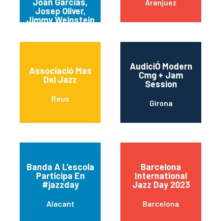
Joan Garcias,
Aranjuez
Josep Oliver,
Jimmy Weinstein
And Lilly Santon
AudiciÓ Modern
Associació Mas
Cmg + Jam
Del Jazz
Session
Reus
Girona
Banda A L’escola
Barcelona
Participa En
International
#jazzday
Jazz Day 2023
Alacant
Barcelona