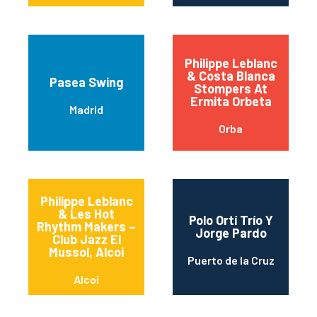
Philippe Leblanc
& Costa Blanca
Pasea Swing
Stompers At
Ermita Orbeta
Madrid
Orba
Philippe Leblanc
& Les Hot
Polo Ortí Trío Y
Rhythm Makers –
Jorge Pardo
Club Jazz El
Mussol, Alcoi
Puerto de la Cruz
Alcoi