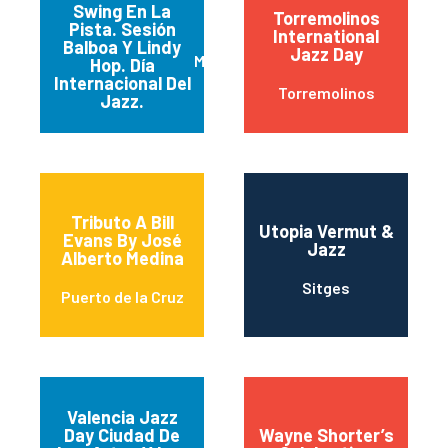
Swing En La
Torremolinos
Pista. Sesión
International
Balboa Y Lindy
Jazz Day
Madrid
Hop. Día
Internacional Del
Torremolinos
Jazz.
Tributo A Bill
Utopia Vermut &
Evans By José
Jazz
Alberto Medina
Sitges
Puerto de la Cruz
Valencia Jazz
Day Ciudad De
Wayne Shorter’s