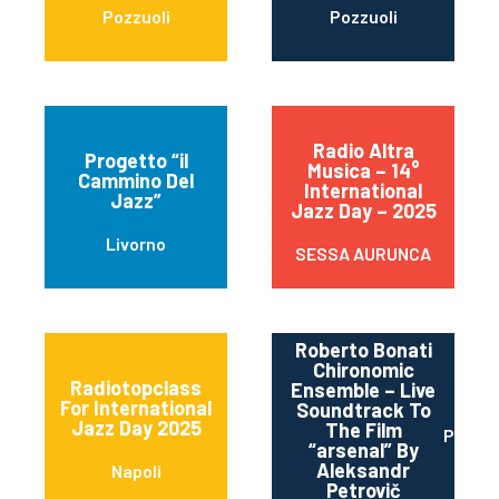
Pozzuoli
Pozzuoli
Radio Altra
Progetto “il
Musica – 14°
Cammino Del
International
Jazz”
Jazz Day – 2025
Livorno
SESSA AURUNCA
Roberto Bonati
Chironomic
Radiotopclass
Ensemble – Live
For International
Soundtrack To
Jazz Day 2025
The Film
Parma
“arsenal” By
Aleksandr
Napoli
Petrovič