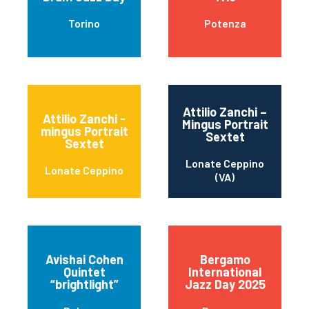
Torino
Potenza
Attilio Zanchi –
Attilio Zanchi -
Mingus Portrait
mingus Portrait
Sextet
Sextet
Lonate Ceppino
Lonate Ceppino
(VA)
Avishai Cohen
Bergamo
Quintet
International
“brightlight”
Jazz Day 2025