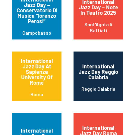
International
Jazz Day –
Jazz Day – Note
Conservatorio Di
In Teatro 2025
Musica “lorenzo
Perosi”
Sant'Agata li
Battiati
Campobasso
International
Jazz Day At
International
Sapienza
Jazz Day Reggio
University Of
Calabria
Rome
Reggio Calabria
Roma
International
International
Jazz Day Roma