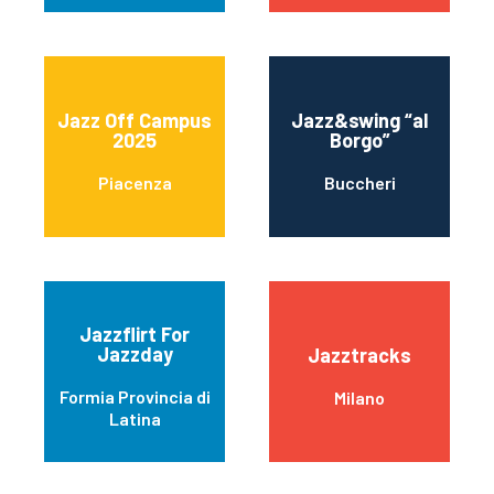
Jazz Off Campus
Jazz&swing “al
2025
Borgo”
Piacenza
Buccheri
Jazzflirt For
Jazzday
Jazztracks
Formia Provincia di
Milano
Latina