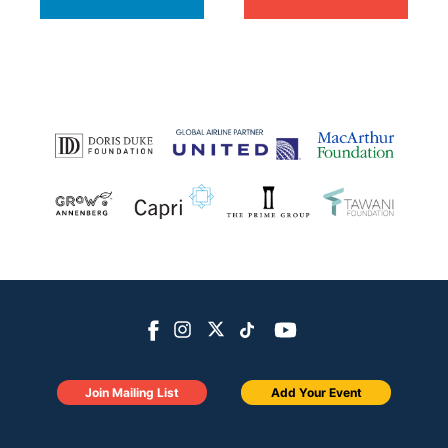
Join Mailing List
Add Your Event