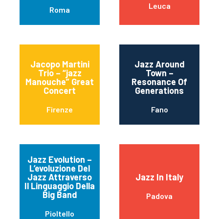
Leuca
Roma
Jacopo Martini
Jazz Around
Trio – “jazz
Town –
Manouche” Great
Resonance Of
Concert
Generations
Firenze
Fano
Jazz Evolution –
L’evoluzione Del
Jazz Attraverso
Jazz In Italy
Il Linguaggio Della
Big Band
Padova
Pioltello