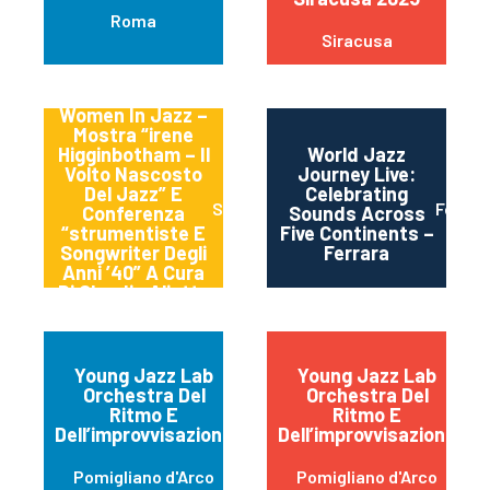
Roma
Siracusa
Women In Jazz –
Mostra “irene
Higginbotham – Il
World Jazz
Volto Nascosto
Journey Live:
Del Jazz” E
Celebrating
Spoleto
Ferrra
Conferenza
Sounds Across
“strumentiste E
Five Continents –
Songwriter Degli
Ferrara
Anni ’40” A Cura
Di Claudia Aliotta
Young Jazz Lab
Young Jazz Lab
Orchestra Del
Orchestra Del
Ritmo E
Ritmo E
Dell’improvvisazione
Dell’improvvisazione
Pomigliano d'Arco
Pomigliano d'Arco