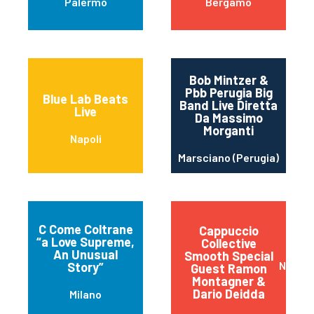
Palermo
Bergamo
Bob Mintzer &
Pbb Perugia Big
Blue Lab Beats
Band Live Diretta
Live
Da Massimo
Morganti
Napoli
Marsciano (Perugia)
C Come Coltrane
Cappuccio
“a Love Supreme,
Collective
An Unusual
Smooth Special
Napoli
Story”
Guest Ramon
Montagner &
Dario Deidda
Milano