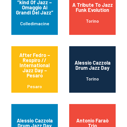
“kind Of Jazz –
A Tribute To Jazz
Omaggio Ai
Funk Evolution
Grandi Del Jazz”
Torino
Colledimacine
After Fedro –
Respiro //
Alessio Cazzola
International
Drum Jazz Day
Jazz Day –
Pesaro
Torino
Pesaro
Alessio Cazzola
Antonio Faraò
Drum Jazz Day
Trio