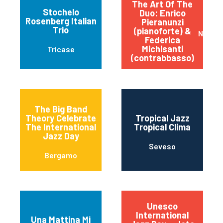
The Art Of The
Stochelo
Duo: Enrico
Rosenberg Italian
Pieranunzi
Trio
(pianoforte) &
Napoli
Federica
Michisanti
Tricase
(contrabbasso)
The Big Band
Theory Celebrate
Tropical Jazz
The International
Tropical Clima
Jazz Day
Seveso
Bergamo
Unesco
International
Una Mattina Mi