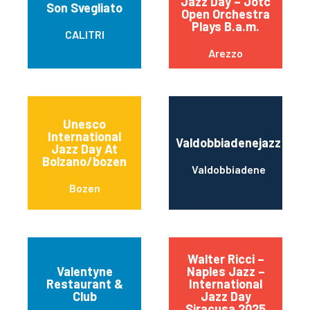
Jazz Day – Jotc
Son Svegliato
Open Orchestra
Plays B.a.m.
CALITRI
Arezzo
Unesco
International
Valdobbiadenejazz
Jazz Day At
Bolzano/bozen
Valdobbiadene
Bozen
Walter Ricci –
Valentyne
Naples Jazz –
Restaurant &
International
Club
Jazz Day
Siracusa 2025