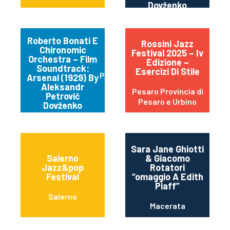
Dovženko
Roberto Bonati E
Rossini Jazz
Chironomic
Festival 2025 – Iv
Orchestra – Film
Edizione –
Soundtrack:
Esercizi Di Stile
Parma
Arsenal (1929) By
Aleksandr
Pesaro Provincia di
Petrovič
Pesaro e Urbino
Dovženko
Sara Jane Ghiotti
Salerno
& Giacomo
Jazz&pop
Rotatori
Festival
“omaggio A Edith
Piaff”
Salerno
Macerata