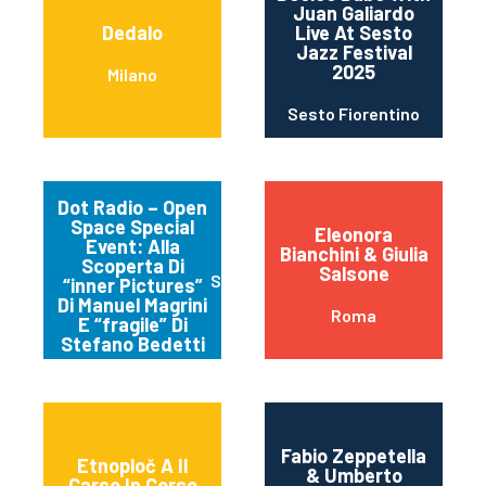
Juan Galiardo
Dedalo
Live At Sesto
Jazz Festival
2025
Milano
Sesto Fiorentino
Dot Radio – Open
Space Special
Eleonora
Event: Alla
Bianchini & Giulia
Scoperta Di
Salsone
Spello
“inner Pictures”
Di Manuel Magrini
Roma
E “fragile” Di
Stefano Bedetti
Fabio Zeppetella
Etnoploč A Il
& Umberto
Carso In Corso