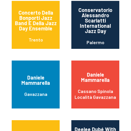
Conservatorio
Concerto Della
Alessandro
Bonporti Jazz
Scarlatti
Band E Della Jazz
International
Day Ensemble
Jazz Day
Trento
Palermo
Daniele
Daniele
Mammarella
Mammarella
Cassano Spinola
Gavazzana
Località Gavazzana
Deelee Dubé With