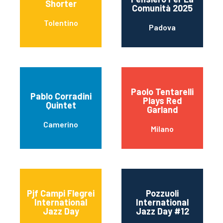
Shorter
Comunità 2025
Tolentino
Padova
Paolo Tentarelli
Pablo Corradini
Plays Red
Quintet
Garland
Camerino
Milano
Pjf Campi Flegrei
Pozzuoli
International
International
Jazz Day
Jazz Day #12