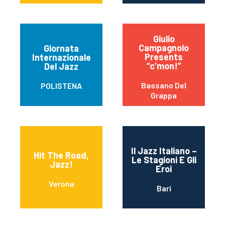
Giulio
Campagnolo
Giornata
Presents
Internazionale
“c’mon!”
Del Jazz
Bassano Del
POLISTENA
Grappa
Il Jazz Italiano –
Hit The Road,
Le Stagioni E Gli
Jazz!
Eroi
Verona
Bari