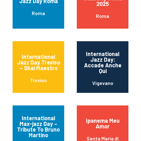
Jazz Day Roma
2025
Roma
Roma
International
International
Jazz Day:
Jazz Day Treviso
Accade Anche
– Shai Maestro
Qui
Treviso
Vigevano
International
Ipanema Meu
Max-jazz Day –
Amor
Tribute To Bruno
Martino
Santa Maria di