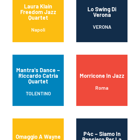
Laura Klain
Lo Swing Di
Freedom Jazz
Verona
Quartet
VERONA
Napoli
Mantra’s Dance –
Riccardo Catria
Morricone In Jazz
Quartet
Roma
TOLENTINO
P4c – Siamo In
Omaggio A Wayne
Pensiero Per La