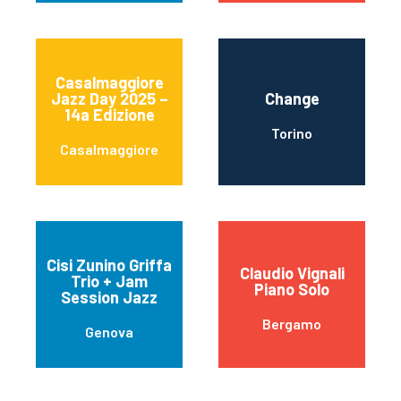
Casalmaggiore
Jazz Day 2025 –
Change
14a Edizione
Torino
Casalmaggiore
Cisi Zunino Griffa
Claudio Vignali
Trio + Jam
Piano Solo
Session Jazz
Bergamo
Genova