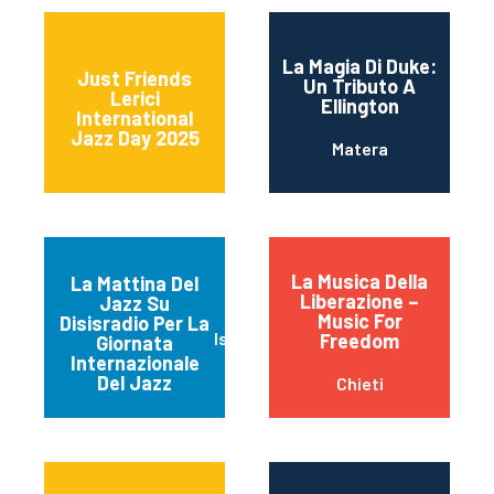
La Magia Di Duke:
Just Friends
Un Tributo A
Lerici
Ellington
International
Jazz Day 2025
Matera
La Musica Della
La Mattina Del
Liberazione –
Jazz Su
Music For
Disisradio Per La
Isernia
Freedom
Giornata
Internazionale
Del Jazz
Chieti