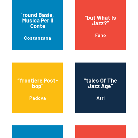
‘round Basie,
“but What Is
Musica Per Il
Jazz?”
Conte
Fano
Costanzana
“frontiere Post-
“tales Of The
bop”
Jazz Age”
Padova
Atri