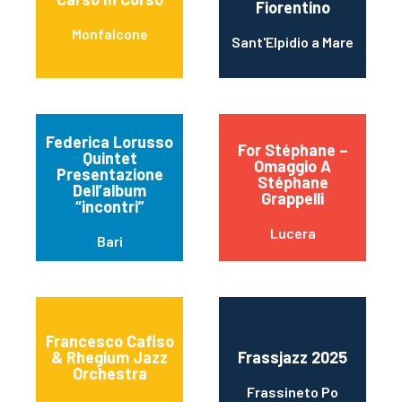
Fiorentino
Monfalcone
Sant'Elpidio a Mare
Federica Lorusso
For Stéphane –
Quintet
Omaggio A
Presentazione
Stéphane
Dell’album
Grappelli
“incontri”
Lucera
Bari
Francesco Cafiso
& Rhegium Jazz
Frassjazz 2025
Orchestra
Frassineto Po