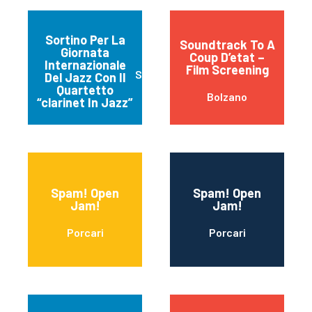
Sortino Per La
Soundtrack To A
Giornata
Coup D’etat –
Internazionale
Film Screening
Sortino
Del Jazz Con Il
Quartetto
Bolzano
“clarinet In Jazz”
Spam! Open
Spam! Open
Jam!
Jam!
Porcari
Porcari