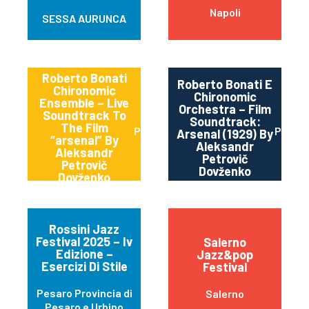
Napoli
SESSA AURUNCA
Roberto Bonati
Roberto Bonati E
Chironomic
Chironomic
Ensemble – Live
Orchestra – Film
Soundtrack To
Soundtrack:
The Film
Parma
Parma
Arsenal (1929) By
“arsenal” By
Aleksandr
Aleksandr
Petrovič
Petrovič
Dovženko
Dovženko
Rossini Jazz
Festival 2025 – Iv
Salerno
Edizione –
Jazz&pop
Esercizi Di Stile
Festival
Pesaro Provincia di
Salerno
Pesaro e Urbino