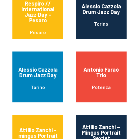
Respiro //
Alessio Cazzola
International
Drum Jazz Day
Jazz Day –
Pesaro
Torino
Pesaro
Alessio Cazzola
Antonio Faraò
Drum Jazz Day
Trio
Torino
Potenza
Attilio Zanchi –
Attilio Zanchi -
Mingus Portrait
mingus Portrait
Sextet