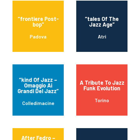
“frontiere Post-
“tales Of The
bop”
Jazz Age”
Padova
Atri
“kind Of Jazz –
A Tribute To Jazz
Omaggio Ai
Funk Evolution
Grandi Del Jazz”
Torino
Colledimacine
After Fedro –