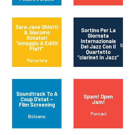
Sara Jane Ghiotti
Sortino Per La
& Giacomo
Giornata
Rotatori
Internazionale
“omaggio A Edith
Sortin
Del Jazz Con Il
Piaff”
Quartetto
“clarinet In Jazz”
Macerata
Soundtrack To A
Spam! Open
Coup D’etat –
Jam!
Film Screening
Porcari
Bolzano