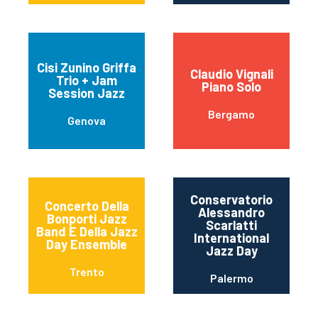
Cisi Zunino Griffa
Claudio Vignali
Trio + Jam
Piano Solo
Session Jazz
Bergamo
Genova
Conservatorio
Concerto Della
Alessandro
Bonporti Jazz
Scarlatti
Band E Della Jazz
International
Day Ensemble
Jazz Day
Trento
Palermo