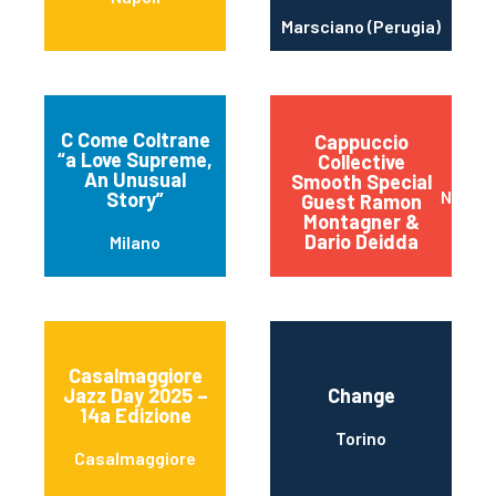
Marsciano (Perugia)
C Come Coltrane
Cappuccio
“a Love Supreme,
Collective
An Unusual
Smooth Special
Napoli
Story”
Guest Ramon
Montagner &
Dario Deidda
Milano
Casalmaggiore
Jazz Day 2025 –
Change
14a Edizione
Torino
Casalmaggiore