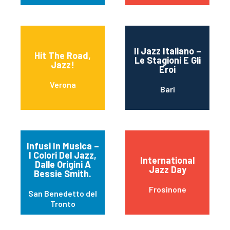
Il Jazz Italiano –
Hit The Road,
Le Stagioni E Gli
Jazz!
Eroi
Verona
Bari
Infusi In Musica –
I Colori Del Jazz,
International
Dalle Origini A
Jazz Day
Bessie Smith.
Frosinone
San Benedetto del
Tronto