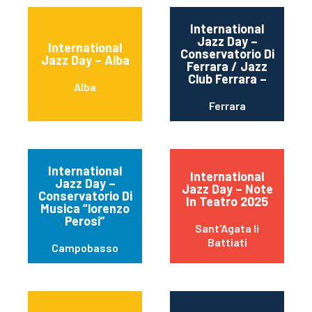
International
Jazz Day –
International
Conservatorio Di
Jazz Day – Alba
Ferrara / Jazz
Club Ferrara –
Alba
Ferrara
International
International
Jazz Day –
Jazz Day – Note
Conservatorio Di
In Teatro 2025
Musica “lorenzo
Perosi”
Sant'Agata li
Battiati
Campobasso