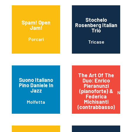
Stochelo
Spam! Open
Rosenberg Italian
Jam!
Trio
Porcari
Tricase
The Art Of The
Suono Italiano
Duo: Enrico
Pino Daniele In
Pieranunzi
Jazz
(pianoforte) &
Napoli
Federica
Michisanti
Molfetta
(contrabbasso)