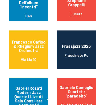
Stéphane
Dell’album
Grappelli
“incontri”
Lucera
Bari
Francesco Cafiso
& Rhegium Jazz
Frassjazz 2025
Orchestra
Frassineto Po
Via Lia 10
Gabriele Comoglio
Gabriel Rosati
Quartet :
Modern Jazz
“paradeiro”
Quartet Live At
Pescara
Sala Consiliare
CHIARAVALLE (AN)