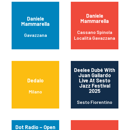
Daniele
Daniele
Mammarella
Mammarella
Cassano Spinola
Gavazzana
Località Gavazzana
Deelee Dubé With
Juan Galiardo
Dedalo
Live At Sesto
Jazz Festival
2025
Milano
Sesto Fiorentino
Dot Radio – Open