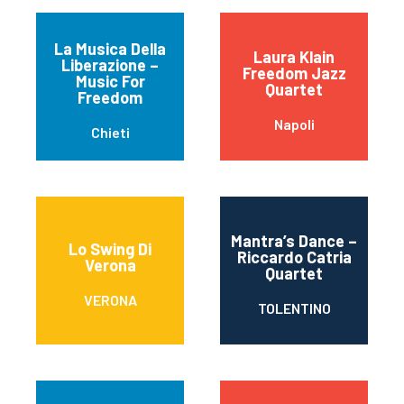
La Musica Della
Laura Klain
Liberazione –
Freedom Jazz
Music For
Quartet
Freedom
Napoli
Chieti
Mantra’s Dance –
Lo Swing Di
Riccardo Catria
Verona
Quartet
VERONA
TOLENTINO