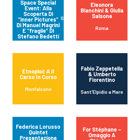
Space Special
Eleonora
Event: Alla
Bianchini & Giulia
Scoperta Di
Salsone
Spello
“inner Pictures”
Di Manuel Magrini
Roma
E “fragile” Di
Stefano Bedetti
Fabio Zeppetella
Etnoploč A Il
& Umberto
Carso In Corso
Fiorentino
Monfalcone
Sant'Elpidio a Mare
Federica Lorusso
For Stéphane –
Quintet
Omaggio A
Presentazione