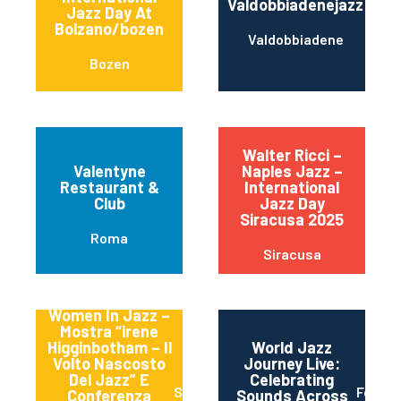
Valdobbiadenejazz
Jazz Day At
Bolzano/bozen
Valdobbiadene
Bozen
Walter Ricci –
Valentyne
Naples Jazz –
Restaurant &
International
Club
Jazz Day
Siracusa 2025
Roma
Siracusa
Women In Jazz –
Mostra “irene
Higginbotham – Il
World Jazz
Volto Nascosto
Journey Live:
Del Jazz” E
Celebrating
Spoleto
Ferrra
Conferenza
Sounds Across