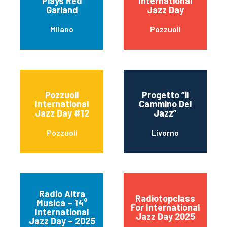
Plays Red
International
Garland
Jazz Day
Milano
Pozzuoli
Pozzuoli
Progetto “il
International
Cammino Del
Jazz Day #12
Jazz”
Pozzuoli
Livorno
Radio Altra
Radiotopclass
Musica – 14°
For International
International
Jazz Day 2025
Jazz Day – 2025