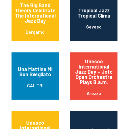
The Big Band
Theory Celebrate
Tropical Jazz
The International
Tropical Clima
Jazz Day
Seveso
Bergamo
Unesco
International
Una Mattina Mi
Jazz Day – Jotc
Son Svegliato
Open Orchestra
Plays B.a.m.
CALITRI
Arezzo
Unesco
International