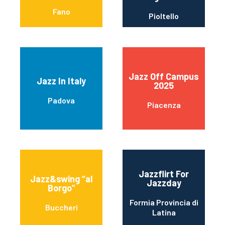
Fano
Pioltello
Jazz Off Campus
Jazz In Italy
2025
Padova
Piacenza
Jazzflirt For
Jazz&swing “al
Jazzday
Borgo”
Formia Provincia di
Buccheri
Latina