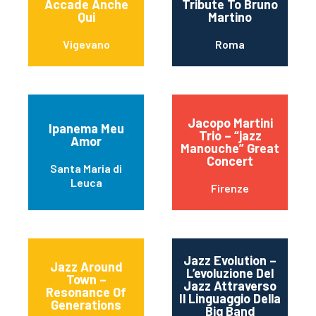
Accade Anche
Tribute To Bruno
Qui
Martino
Vigevano
Roma
Jacopo Martini
Ipanema Meu
Trio – “jazz
Amor
Manouche” Great
Concert
Santa Maria di
Leuca
Firenze
Jazz Evolution –
Jazz Around
L’evoluzione Del
Town –
Jazz Attraverso
Resonance Of
Il Linguaggio Della
Generations
Big Band