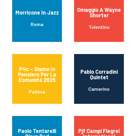
Omaggio A Wayne
Morricone In Jazz
Shorter
Roma
Tolentino
P4c – Siamo In
Pablo Corradini
Pensiero Per La
Quintet
Comunità 2025
Camerino
Padova
Paolo Tentarelli
Pjf Campi Flegrei