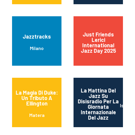
Just Friends
Jazztracks
Lerici
International
Milano
Jazz Day 2025
La Mattina Del
La Magia Di Duke:
Jazz Su
Un Tributo A
Disisradio Per La
Ellington
Isernia
Giornata
Internazionale
Matera
Del Jazz