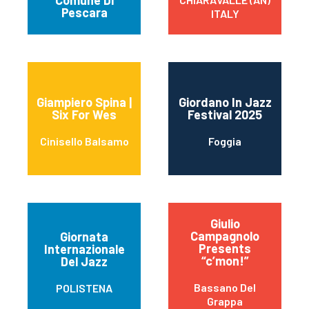
Comune Di
Pescara
ITALY
Giampiero Spina |
Giordano In Jazz
Six For Wes
Festival 2025
Cinisello Balsamo
Foggia
Giulio
Campagnolo
Giornata
Presents
Internazionale
“c’mon!”
Del Jazz
Bassano Del
POLISTENA
Grappa