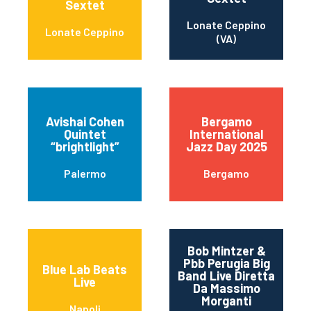
Sextet
Lonate Ceppino
Lonate Ceppino
(VA)
Avishai Cohen
Bergamo
Quintet
International
“brightlight”
Jazz Day 2025
Palermo
Bergamo
Bob Mintzer &
Pbb Perugia Big
Blue Lab Beats
Band Live Diretta
Live
Da Massimo
Morganti
Napoli