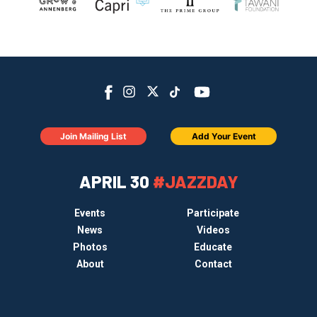
Join Mailing List
Add Your Event
APRIL 30
#JAZZDAY
Events
Participate
News
Videos
Photos
Educate
About
Contact