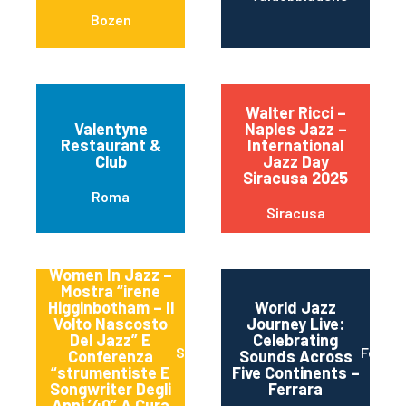
Bozen
Walter Ricci –
Valentyne
Naples Jazz –
Restaurant &
International
Club
Jazz Day
Siracusa 2025
Roma
Siracusa
Women In Jazz –
Mostra “irene
Higginbotham – Il
World Jazz
Volto Nascosto
Journey Live:
Del Jazz” E
Celebrating
Spoleto
Ferrra
Conferenza
Sounds Across
“strumentiste E
Five Continents –
Songwriter Degli
Ferrara
Anni ’40” A Cura