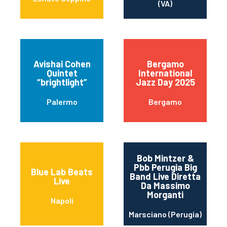
(VA)
Avishai Cohen
Bergamo
Quintet
International
“brightlight”
Jazz Day 2025
Palermo
Bergamo
Bob Mintzer &
Pbb Perugia Big
Blue Lab Beats
Band Live Diretta
Live
Da Massimo
Morganti
Napoli
Marsciano (Perugia)