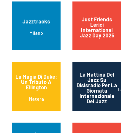
Just Friends
Jazztracks
Lerici
International
Milano
Jazz Day 2025
La Mattina Del
La Magia Di Duke:
Jazz Su
Un Tributo A
Disisradio Per La
Ellington
Isernia
Giornata
Internazionale
Matera
Del Jazz