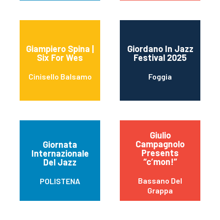
Giampiero Spina |
Giordano In Jazz
Six For Wes
Festival 2025
Cinisello Balsamo
Foggia
Giulio
Campagnolo
Giornata
Presents
Internazionale
“c’mon!”
Del Jazz
Bassano Del
POLISTENA
Grappa