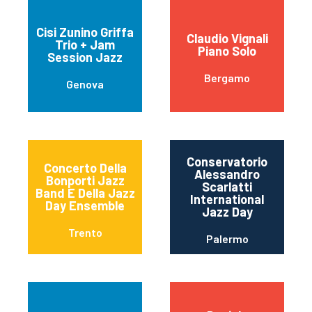
Cisi Zunino Griffa
Claudio Vignali
Trio + Jam
Piano Solo
Session Jazz
Bergamo
Genova
Conservatorio
Concerto Della
Alessandro
Bonporti Jazz
Scarlatti
Band E Della Jazz
International
Day Ensemble
Jazz Day
Trento
Palermo