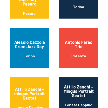
Pesaro
Torino
Pesaro
Alessio Cazzola
Antonio Faraò
Drum Jazz Day
Trio
Torino
Potenza
Attilio Zanchi –
Attilio Zanchi -
Mingus Portrait
mingus Portrait
Sextet
Sextet
Lonate Ceppino
Lonate Ceppino