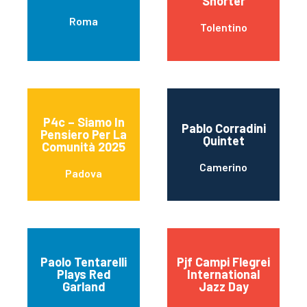
Shorter
Roma
Tolentino
P4c – Siamo In
Pablo Corradini
Pensiero Per La
Quintet
Comunità 2025
Camerino
Padova
Paolo Tentarelli
Pjf Campi Flegrei
Plays Red
International
Garland
Jazz Day