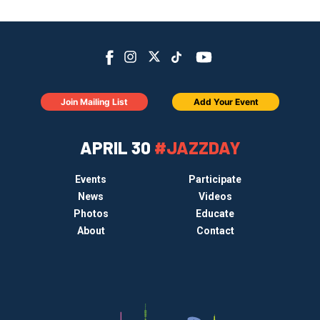
Join Mailing List
Add Your Event
APRIL 30
#JAZZDAY
Events
Participate
News
Videos
Photos
Educate
About
Contact