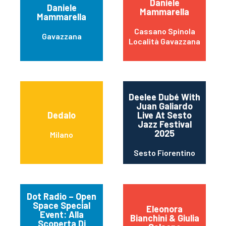
Daniele
Daniele
Mammarella
Mammarella
Cassano Spinola
Gavazzana
Località Gavazzana
Deelee Dubé With
Juan Galiardo
Dedalo
Live At Sesto
Jazz Festival
2025
Milano
Sesto Fiorentino
Dot Radio – Open
Space Special
Eleonora
Event: Alla
Bianchini & Giulia
Scoperta Di