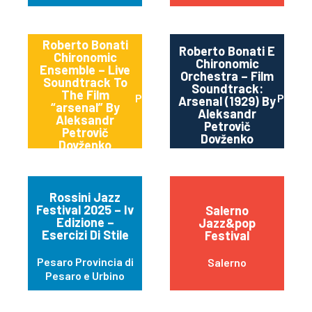
Roberto Bonati
Roberto Bonati E
Chironomic
Chironomic
Ensemble – Live
Orchestra – Film
Soundtrack To
Soundtrack:
The Film
Parma
Parma
Arsenal (1929) By
“arsenal” By
Aleksandr
Aleksandr
Petrovič
Petrovič
Dovženko
Dovženko
Rossini Jazz
Festival 2025 – Iv
Salerno
Edizione –
Jazz&pop
Esercizi Di Stile
Festival
Pesaro Provincia di
Salerno
Pesaro e Urbino