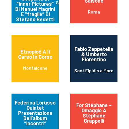
Salsone
Spello
“inner Pictures”
Di Manuel Magrini
Roma
E “fragile” Di
Stefano Bedetti
Fabio Zeppetella
Etnoploč A Il
& Umberto
Carso In Corso
Fiorentino
Monfalcone
Sant'Elpidio a Mare
Federica Lorusso
For Stéphane –
Quintet
Omaggio A
Presentazione
Stéphane
Dell’album
Grappelli
“incontri”