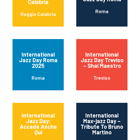
Calabria
Roma
Reggio Calabria
International
International
Jazz Day Roma
Jazz Day Treviso
2025
– Shai Maestro
Roma
Treviso
International
International
Jazz Day:
Max-jazz Day –
Accade Anche
Tribute To Bruno
Qui
Martino