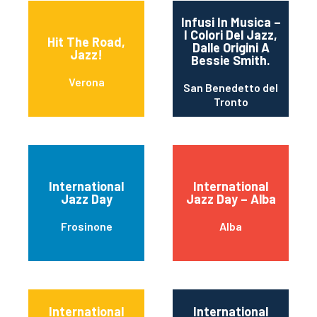
Infusi In Musica –
I Colori Del Jazz,
Hit The Road,
Dalle Origini A
Jazz!
Bessie Smith.
Verona
San Benedetto del
Tronto
International
International
Jazz Day
Jazz Day – Alba
Frosinone
Alba
International
International