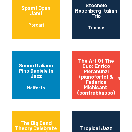
Stochelo
Spam! Open
Rosenberg Italian
Jam!
Trio
Porcari
Tricase
The Art Of The
Suono Italiano
Duo: Enrico
Pino Daniele In
Pieranunzi
Jazz
(pianoforte) &
Napoli
Federica
Michisanti
Molfetta
(contrabbasso)
The Big Band
Theory Celebrate
Tropical Jazz