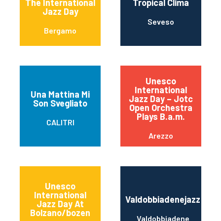
The International
Tropical Clima
Jazz Day
Seveso
Bergamo
Unesco
International
Una Mattina Mi
Jazz Day – Jotc
Son Svegliato
Open Orchestra
Plays B.a.m.
CALITRI
Arezzo
Unesco
International
Valdobbiadenejazz
Jazz Day At
Bolzano/bozen
Valdobbiadene