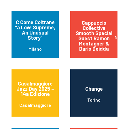
C Come Coltrane
Cappuccio
“a Love Supreme,
Collective
An Unusual
Smooth Special
Napoli
Story”
Guest Ramon
Montagner &
Dario Deidda
Milano
Casalmaggiore
Jazz Day 2025 –
Change
14a Edizione
Torino
Casalmaggiore