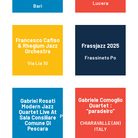
Lucera
Bari
Francesco Cafiso
& Rhegium Jazz
Frassjazz 2025
Orchestra
Frassineto Po
Via Lia 10
Gabriele Comoglio
Gabriel Rosati
Quartet :
Modern Jazz
“paradeiro”
Quartet Live At
Pescara
Sala Consiliare
Comune Di
CHIARAVALLE (AN)
Pescara
ITALY