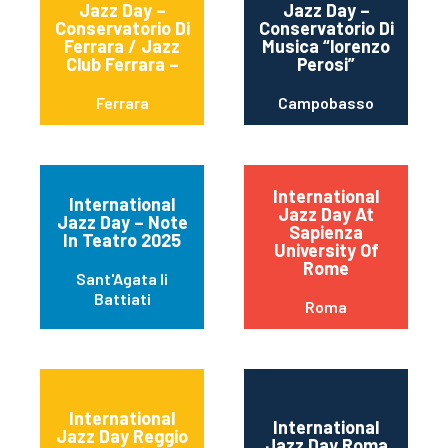
Jazz Day –
Jazz Day –
Conservatorio Di
Conservatorio Di
Ferrara / Jazz
Musica “lorenzo
Club Ferrara –
Perosi”
Ferrara
Campobasso
International
International
Jazz Day At
Jazz Day – Note
Sapienza
In Teatro 2025
University Of
Rome
Sant'Agata li
Battiati
Roma
International
International
Jazz Day Reggio
Jazz Day Roma