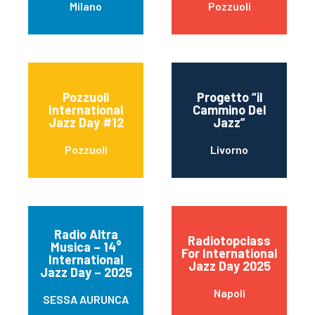
Milano
Pozzuoli
Pozzuoli
Progetto “il
International
Cammino Del
Jazz Day #12
Jazz”
Pozzuoli
Livorno
Radio Altra
Radiotopclass
Musica – 14°
For International
International
Jazz Day 2025
Jazz Day – 2025
Napoli
SESSA AURUNCA