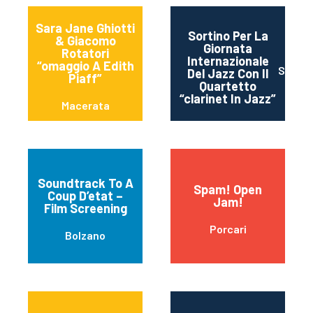
Sara Jane Ghiotti
Sortino Per La
& Giacomo
Giornata
Rotatori
Internazionale
“omaggio A Edith
Sortin
Del Jazz Con Il
Piaff”
Quartetto
“clarinet In Jazz”
Macerata
Soundtrack To A
Spam! Open
Coup D’etat –
Jam!
Film Screening
Porcari
Bolzano