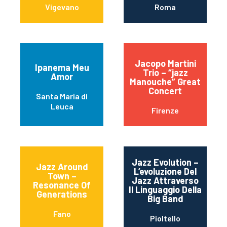
Vigevano
Roma
Jacopo Martini
Ipanema Meu
Trio – “jazz
Amor
Manouche” Great
Concert
Santa Maria di
Leuca
Firenze
Jazz Evolution –
Jazz Around
L’evoluzione Del
Town –
Jazz Attraverso
Resonance Of
Il Linguaggio Della
Generations
Big Band
Fano
Pioltello