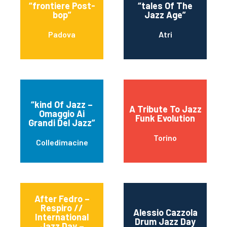
“frontiere Post-
“tales Of The
bop”
Jazz Age”
Padova
Atri
“kind Of Jazz –
A Tribute To Jazz
Omaggio Ai
Funk Evolution
Grandi Del Jazz”
Torino
Colledimacine
After Fedro –
Respiro //
Alessio Cazzola
International
Drum Jazz Day
Jazz Day –