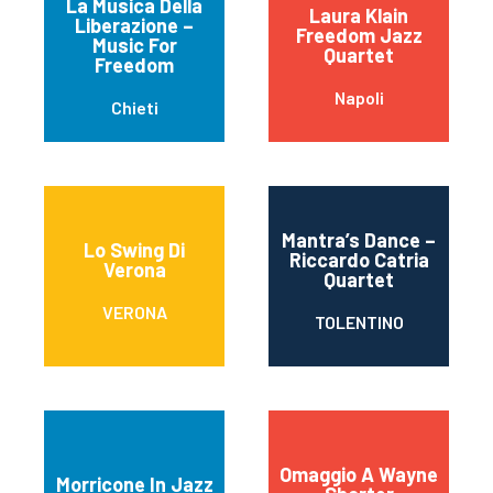
La Musica Della
Laura Klain
Liberazione –
Freedom Jazz
Music For
Quartet
Freedom
Napoli
Chieti
Mantra’s Dance –
Lo Swing Di
Riccardo Catria
Verona
Quartet
VERONA
TOLENTINO
Omaggio A Wayne
Morricone In Jazz