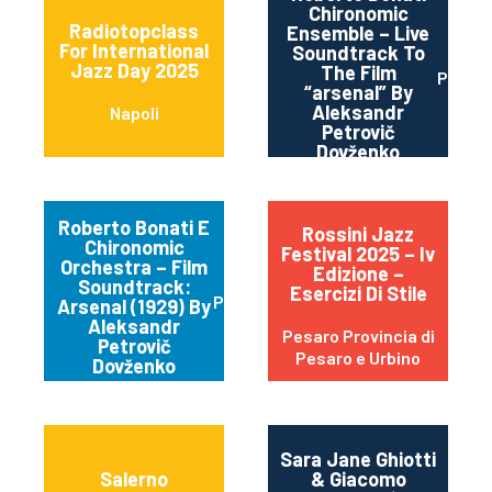
Chironomic
Radiotopclass
Ensemble – Live
For International
Soundtrack To
Jazz Day 2025
The Film
Parma
“arsenal” By
Aleksandr
Napoli
Petrovič
Dovženko
Roberto Bonati E
Rossini Jazz
Chironomic
Festival 2025 – Iv
Orchestra – Film
Edizione –
Soundtrack:
Esercizi Di Stile
Parma
Arsenal (1929) By
Aleksandr
Pesaro Provincia di
Petrovič
Pesaro e Urbino
Dovženko
Sara Jane Ghiotti
Salerno
& Giacomo