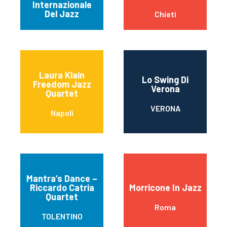
Internazionale
Del Jazz
Chieti
Laura Klain
Lo Swing Di
Freedom Jazz
Verona
Quartet
VERONA
Napoli
Mantra’s Dance –
Riccardo Catria
Morricone In Jazz
Quartet
Roma
TOLENTINO