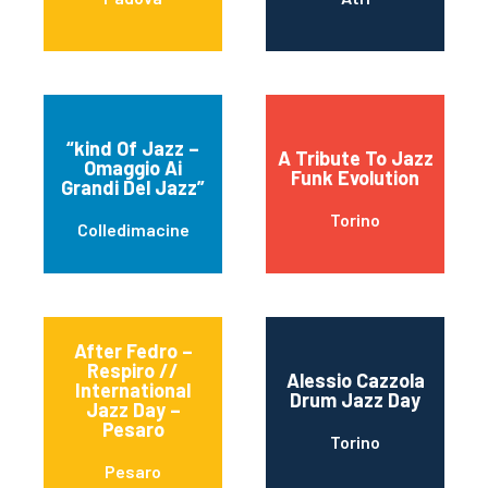
“kind Of Jazz –
A Tribute To Jazz
Omaggio Ai
Funk Evolution
Grandi Del Jazz”
Torino
Colledimacine
After Fedro –
Respiro //
Alessio Cazzola
International
Drum Jazz Day
Jazz Day –
Pesaro
Torino
Pesaro