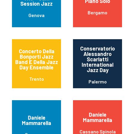
Piano Solo
Session Jazz
Bergamo
Genova
Conservatorio
Concerto Della
Alessandro
Bonporti Jazz
Scarlatti
Band E Della Jazz
International
Day Ensemble
Jazz Day
Trento
Palermo
Daniele
Daniele
Mammarella
Mammarella
Cassano Spinola