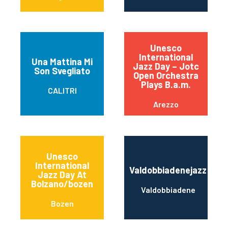
Unesco
International
Una Mattina Mi
Jazz Day – Jotc
Son Svegliato
Open Orchestra
Plays B.a.m.
CALITRI
Arezzo
Unesco
International
Valdobbiadenejazz
Jazz Day At
Bolzano/bozen
Valdobbiadene
Bozen