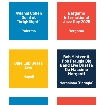
Avishai Cohen
Bergamo
Quintet
International
“brightlight”
Jazz Day 2025
Palermo
Bergamo
Bob Mintzer &
Pbb Perugia Big
Blue Lab Beats
Band Live Diretta
Live
Da Massimo
Morganti
Napoli
Marsciano (Perugia)