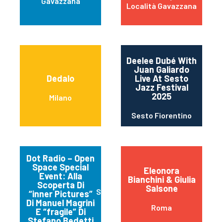
Gavazzana
Località Gavazzana
Deelee Dubé With
Juan Galiardo
Dedalo
Live At Sesto
Jazz Festival
2025
Milano
Sesto Fiorentino
Dot Radio – Open
Space Special
Eleonora
Event: Alla
Bianchini & Giulia
Scoperta Di
Salsone
Spello
“inner Pictures”
Di Manuel Magrini
Roma
E “fragile” Di
Stefano Bedetti