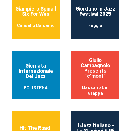
Giampiero Spina |
Giordano In Jazz
Six For Wes
Festival 2025
Cinisello Balsamo
Foggia
Giulio
Campagnolo
Giornata
Presents
Internazionale
“c’mon!”
Del Jazz
Bassano Del
POLISTENA
Grappa
Il Jazz Italiano –
Hit The Road,
Le Stagioni E Gli