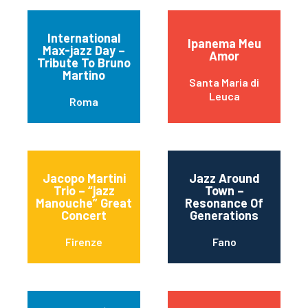
International
Ipanema Meu
Max-jazz Day –
Amor
Tribute To Bruno
Martino
Santa Maria di
Leuca
Roma
Jacopo Martini
Jazz Around
Trio – “jazz
Town –
Manouche” Great
Resonance Of
Concert
Generations
Firenze
Fano