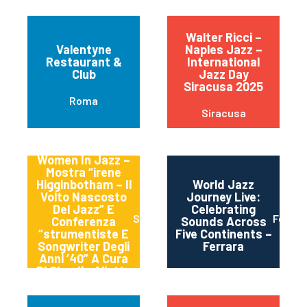
Walter Ricci –
Valentyne
Naples Jazz –
Restaurant &
International
Club
Jazz Day
Siracusa 2025
Roma
Siracusa
Women In Jazz –
Mostra “irene
Higginbotham – Il
World Jazz
Volto Nascosto
Journey Live:
Del Jazz” E
Celebrating
Spoleto
Ferrra
Conferenza
Sounds Across
“strumentiste E
Five Continents –
Songwriter Degli
Ferrara
Anni ’40” A Cura
Di Claudia Aliotta