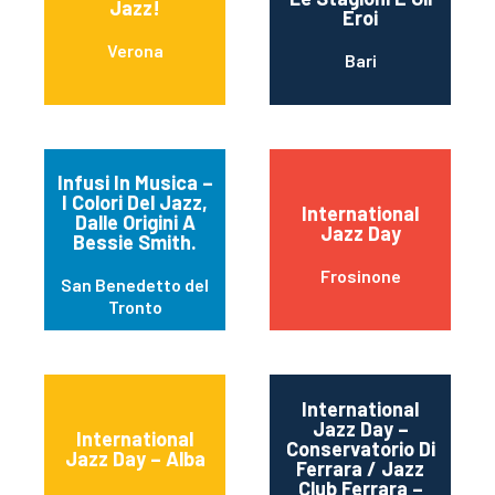
Jazz!
Eroi
Verona
Bari
Infusi In Musica –
I Colori Del Jazz,
International
Dalle Origini A
Jazz Day
Bessie Smith.
Frosinone
San Benedetto del
Tronto
International
Jazz Day –
International
Conservatorio Di
Jazz Day – Alba
Ferrara / Jazz
Club Ferrara –