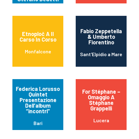
Fabio Zeppetella
Etnoploč A Il
& Umberto
Carso In Corso
Fiorentino
Monfalcone
Sant'Elpidio a Mare
Federica Lorusso
For Stéphane –
Quintet
Omaggio A
Presentazione
Stéphane
Dell’album
Grappelli
“incontri”
Lucera
Bari