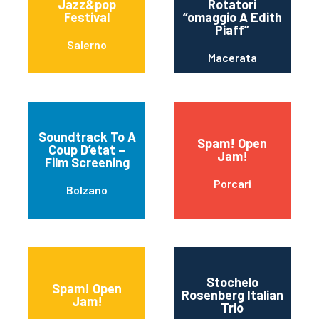
Jazz&pop
Rotatori
Festival
“omaggio A Edith
Piaff”
Salerno
Macerata
Soundtrack To A
Spam! Open
Coup D’etat –
Jam!
Film Screening
Porcari
Bolzano
Stochelo
Spam! Open
Rosenberg Italian
Jam!
Trio