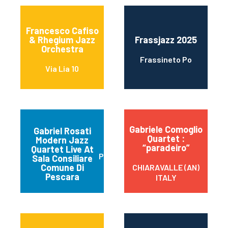
Francesco Cafiso
& Rhegium Jazz
Frassjazz 2025
Orchestra
Frassineto Po
Via Lia 10
Gabriele Comoglio
Gabriel Rosati
Quartet :
Modern Jazz
“paradeiro”
Quartet Live At
Pescara
Sala Consiliare
Comune Di
CHIARAVALLE (AN)
Pescara
ITALY