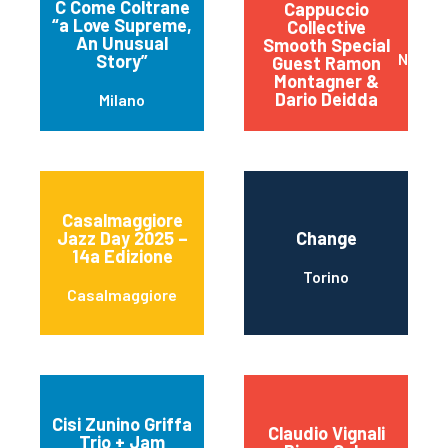
C Come Coltrane
Cappuccio
“a Love Supreme,
Collective
An Unusual
Smooth Special
Napoli
Story”
Guest Ramon
Montagner &
Dario Deidda
Milano
Casalmaggiore
Jazz Day 2025 –
Change
14a Edizione
Torino
Casalmaggiore
Cisi Zunino Griffa
Claudio Vignali
Trio + Jam