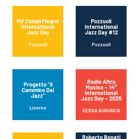
Pjf Campi Flegrei
Pozzuoli
International
International
Jazz Day
Jazz Day #12
Pozzuoli
Pozzuoli
Radio Altra
Progetto “il
Musica – 14°
Cammino Del
International
Jazz”
Jazz Day – 2025
Livorno
SESSA AURUNCA
Roberto Bonati