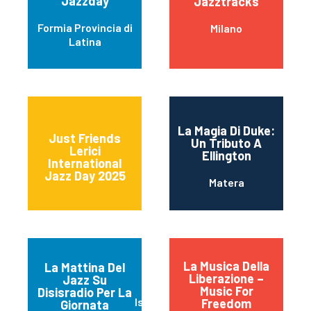
Jazzday
Jazztracks
Formia Provincia di
Milano
Latina
La Magia Di Duke:
Just Friends
Un Tributo A
Lerici
Ellington
International
Jazz Day 2025
Matera
La Musica Della
La Mattina Del
Liberazione –
Jazz Su
Music For
Disisradio Per La
Isernia
Freedom
Giornata