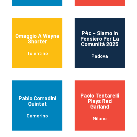
P4c – Siamo In
Omaggio A Wayne
Pensiero Per La
Shorter
Comunità 2025
Tolentino
Padova
Paolo Tentarelli
Pablo Corradini
Plays Red
Quintet
Garland
Camerino
Milano