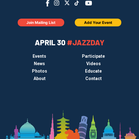
Join Mailing List
Add Your Event
APRIL 30
#JAZZDAY
Events
Participate
News
Videos
Photos
Educate
About
Contact