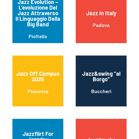
Jazz Evolution –
L’evoluzione Del
Jazz Attraverso
Jazz In Italy
Il Linguaggio Della
Big Band
Padova
Pioltello
Jazz Off Campus
Jazz&swing “al
2025
Borgo”
Piacenza
Buccheri
Jazzflirt For