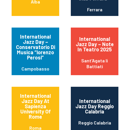
Alba
Ferrara
International
International
Jazz Day –
Jazz Day – Note
Conservatorio Di
In Teatro 2025
Musica “lorenzo
Perosi”
Sant'Agata li
Battiati
Campobasso
International
Jazz Day At
International
Sapienza
Jazz Day Reggio
University Of
Calabria
Rome
Reggio Calabria
Roma