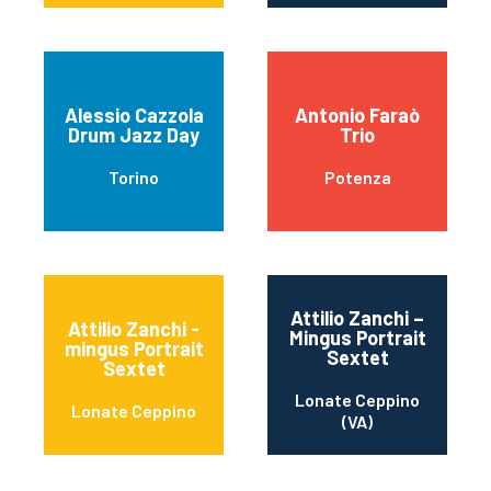
Alessio Cazzola
Antonio Faraò
Drum Jazz Day
Trio
Torino
Potenza
Attilio Zanchi –
Attilio Zanchi -
Mingus Portrait
mingus Portrait
Sextet
Sextet
Lonate Ceppino
Lonate Ceppino
(VA)