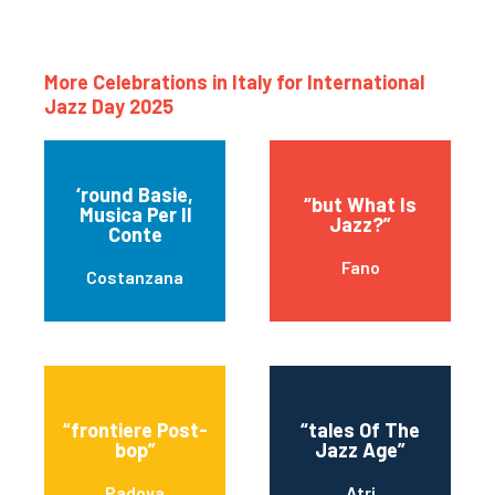
More Celebrations in Italy for International
Jazz Day 2025
‘round Basie,
“but What Is
Musica Per Il
Jazz?”
Conte
Fano
Costanzana
“frontiere Post-
“tales Of The
bop”
Jazz Age”
Padova
Atri