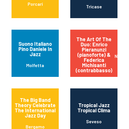
Porcari
Tricase
The Art Of The
Suono Italiano
Duo: Enrico
Pino Daniele In
Pieranunzi
Jazz
(pianoforte) &
Napoli
Federica
Michisanti
Molfetta
(contrabbasso)
The Big Band
Theory Celebrate
Tropical Jazz
The International
Tropical Clima
Jazz Day
Seveso
Bergamo