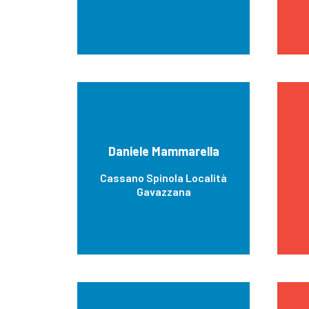
Daniele Mammarella
Cassano Spinola Località
Gavazzana