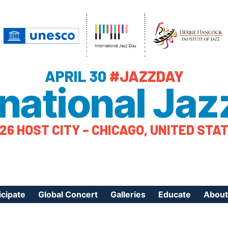
APRIL 30
#JAZZDAY
rnational Jaz
26 HOST CITY – CHICAGO, UNITED STA
icipate
Global Concert
Galleries
Educate
About
ister Your Event
Videos
Educational Reso
About