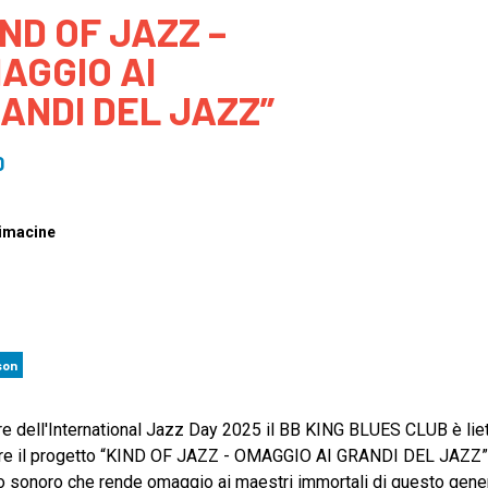
IND OF JAZZ –
 to Participate
Photos
Education Progra
FAQs
AGGIO AI
t Our Community
Poster Gallery
Education Progra
ANDI DEL JAZZ”
z Day Organizers
Education Progra
z Day Logos, Playlists & Promos
Education Progra
0
Education Progra
Education Progra
imacine
Education Progra
Smithsonian Instit
son
re dell'International Jazz Day 2025 il BB KING BLUES CLUB è liet
re il progetto “KIND OF JAZZ - OMAGGIO AI GRANDI DEL JAZZ”
o sonoro che rende omaggio ai maestri immortali di questo gene