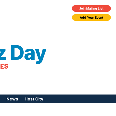
Join Mailing List
Add Your Event
z Day
TES
News
Host City
urces
 Jazz Day
Press Coverage