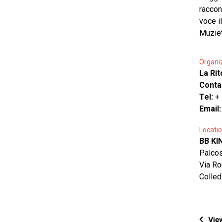
raccon
voce i
Muziet
Organi
La Ri
Conta
Tel:
+
Email
Locatio
BB KI
Palco
Via R
Colled
View