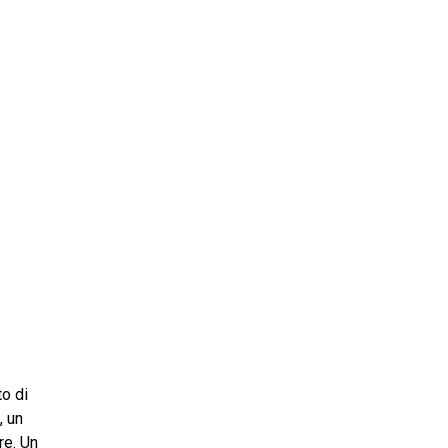
ms 2026
Press Releases
ms 2025
ms 2024
ms 2023
ms 2022
ms 2021
ms 2020
ution
o di
, un
re. Un