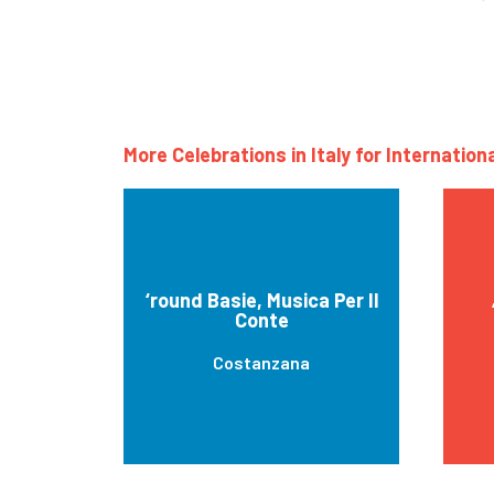
More Celebrations in Italy for Internatio
‘round Basie, Musica Per Il
Conte
Costanzana