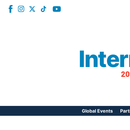
Inte
20
Global Events
Part
Reg