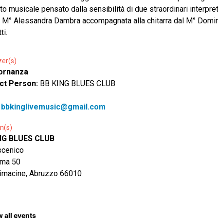
to musicale pensato dalla sensibilità di due straordinari interpreti
l M° Alessandra Dambra accompagnata alla chitarra dal M° Domi
ti.
zer(s)
tornanza
ct Person:
BB KING BLUES CLUB
:
bbkinglivemusic@gmail.com
n(s)
NG BLUES CLUB
scenico
oma 50
imacine, Abruzzo 66010
 all events