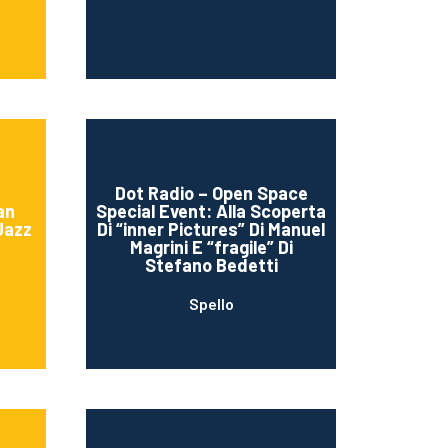
Dot Radio – Open Space
an
Special Event: Alla Scoperta
Jazz
Di “inner Pictures” Di Manuel
Magrini E “fragile” Di
Stefano Bedetti
Spello