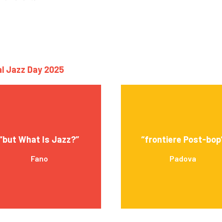
nal Jazz Day 2025
“but What Is Jazz?”
“frontiere Post-bop
Fano
Padova