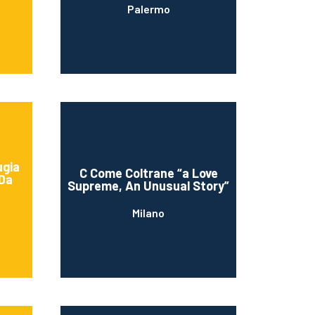
Palermo
ugia
C Come Coltrane “a Love
 Da
Supreme, An Unusual Story”
Milano