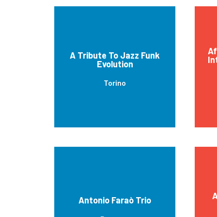
Af
A Tribute To Jazz Funk
In
Evolution
Torino
A
Antonio Faraò Trio