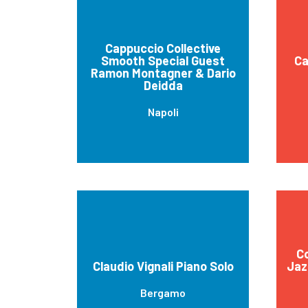
Cappuccio Collective
Smooth Special Guest
Ca
Ramon Montagner & Dario
Deidda
Napoli
Co
Claudio Vignali Piano Solo
Jaz
Bergamo