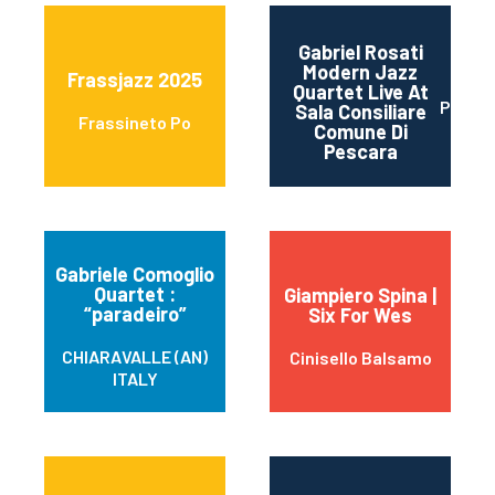
Gabriel Rosati
Modern Jazz
Frassjazz 2025
Quartet Live At
Pesca
Sala Consiliare
Frassineto Po
Comune Di
Pescara
Gabriele Comoglio
Quartet :
Giampiero Spina |
“paradeiro”
Six For Wes
CHIARAVALLE (AN)
Cinisello Balsamo
ITALY