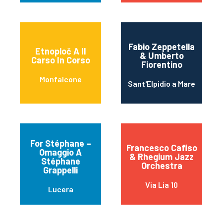
Fabio Zeppetella
Etnoploč A Il
& Umberto
Carso In Corso
Fiorentino
Monfalcone
Sant'Elpidio a Mare
For Stéphane –
Francesco Cafiso
Omaggio A
& Rhegium Jazz
Stéphane
Orchestra
Grappelli
Via Lia 10
Lucera