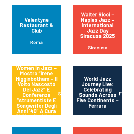
Walter Ricci –
Valentyne
Naples Jazz –
Restaurant &
International
Club
Jazz Day
Siracusa 2025
Roma
Siracusa
Women In Jazz –
Mostra “irene
Higginbotham – Il
World Jazz
Volto Nascosto
Journey Live:
Del Jazz” E
Celebrating
Spoleto
Ferrra
Conferenza
Sounds Across
“strumentiste E
Five Continents –
Songwriter Degli
Ferrara
Anni ’40” A Cura
Di Claudia Aliotta