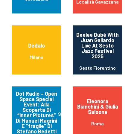
Località Gavazzana
Deelee Dubé With
Juan Galiardo
Dedalo
Live At Sesto
Jazz Festival
2025
Milano
Sesto Fiorentino
Dot Radio – Open
Space Special
Eleonora
Event: Alla
Bianchini & Giulia
Scoperta Di
Salsone
Spello
“inner Pictures”
Di Manuel Magrini
Roma
E “fragile” Di
Stefano Bedetti