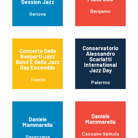
Session Jazz
Bergamo
Genova
Conservatorio
Concerto Della
Alessandro
Bonporti Jazz
Scarlatti
Band E Della Jazz
International
Day Ensemble
Jazz Day
Trento
Palermo
Daniele
Daniele
Mammarella
Mammarella
Cassano Spinola
Gavazzana