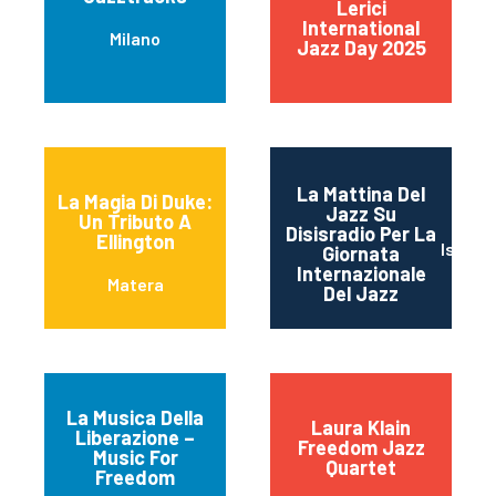
Lerici
International
Milano
Jazz Day 2025
La Mattina Del
La Magia Di Duke:
Jazz Su
Un Tributo A
Disisradio Per La
Ellington
Isernia
Giornata
Internazionale
Matera
Del Jazz
La Musica Della
Laura Klain
Liberazione –
Freedom Jazz
Music For
Quartet
Freedom