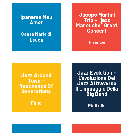
Jacopo Martini
Ipanema Meu
Trio – “jazz
Amor
Manouche” Great
Concert
Santa Maria di
Leuca
Firenze
Jazz Evolution –
Jazz Around
L’evoluzione Del
Town –
Jazz Attraverso
Resonance Of
Il Linguaggio Della
Generations
Big Band
Fano
Pioltello