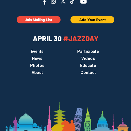
Join Mailing List
Add Your Event
APRIL 30
#JAZZDAY
Events
Participate
News
Videos
Photos
Educate
About
Contact