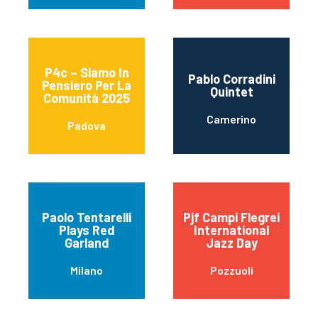
P4c – Siamo In
Pablo Corradini
Pensiero Per La
Quintet
Comunità 2025
Camerino
Padova
Paolo Tentarelli
Pjf Campi Flegrei
Plays Red
International
Garland
Jazz Day
Milano
Pozzuoli