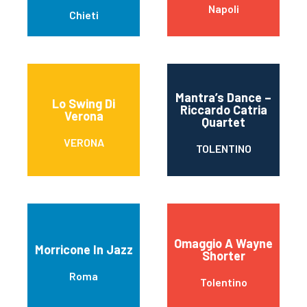
Napoli
Chieti
Mantra’s Dance –
Lo Swing Di
Riccardo Catria
Verona
Quartet
VERONA
TOLENTINO
Omaggio A Wayne
Morricone In Jazz
Shorter
Roma
Tolentino