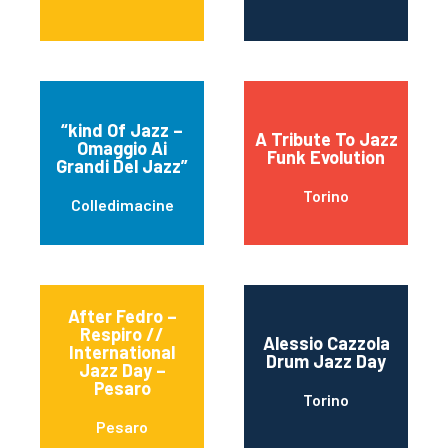
“kind Of Jazz –
A Tribute To Jazz
Omaggio Ai
Funk Evolution
Grandi Del Jazz”
Torino
Colledimacine
After Fedro –
Respiro //
Alessio Cazzola
International
Drum Jazz Day
Jazz Day –
Pesaro
Torino
Pesaro