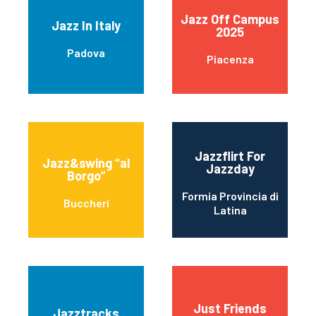
Jazz Off Campus
Jazz In Italy
2025
Padova
Piacenza
Jazzflirt For
Jazz&swing “al
Jazzday
Borgo”
Formia Provincia di
Buccheri
Latina
Just Friends
Jazztracks