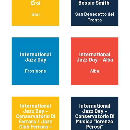
Bessie Smith.
Eroi
San Benedetto del
Bari
Tronto
International
International
Jazz Day
Jazz Day – Alba
Frosinone
Alba
International
International
Jazz Day –
Jazz Day –
Conservatorio Di
Conservatorio Di
Ferrara / Jazz
Musica “lorenzo
Club Ferrara –
Perosi”