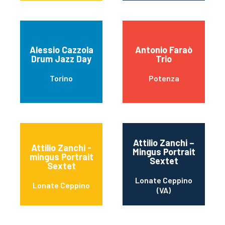
Alessio Cazzola
Antonio Faraò
Drum Jazz Day
Trio
Torino
Potenza
Attilio Zanchi –
Attilio Zanchi -
Mingus Portrait
mingus Portrait
Sextet
Sextet
Lonate Ceppino
Lonate Ceppino
(VA)