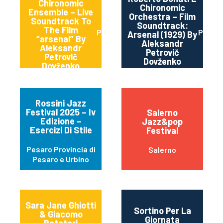
Chironomic
Chironomic
Ensemble – Live
Orchestra – Film
Soundtrack To
Soundtrack:
The Film
Parma
Parma
Arsenal (1929) By
“arsenal” By
Aleksandr
Aleksandr
Petrovič
Petrovič
Dovženko
Dovženko
Rossini Jazz
Festival 2025 – Iv
Salerno
Edizione –
Jazz&pop
Esercizi Di Stile
Festival
Pesaro Provincia di
Salerno
Pesaro e Urbino
Sara Jane Ghiotti
Sortino Per La
& Giacomo
Giornata