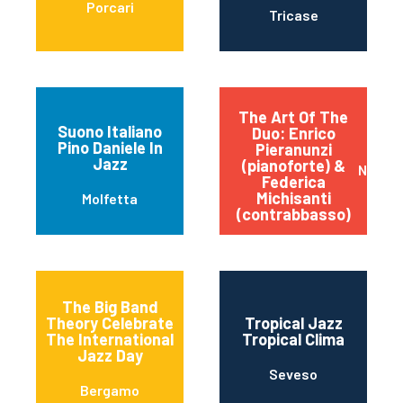
Porcari
Tricase
The Art Of The
Suono Italiano
Duo: Enrico
Pino Daniele In
Pieranunzi
Jazz
(pianoforte) &
Napoli
Federica
Michisanti
Molfetta
(contrabbasso)
The Big Band
Theory Celebrate
Tropical Jazz
The International
Tropical Clima
Jazz Day
Seveso
Bergamo