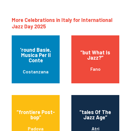
More Celebrations in Italy for International
Jazz Day 2025
‘round Basie,
“but What Is
Musica Per Il
Jazz?”
Conte
Fano
Costanzana
“frontiere Post-
“tales Of The
bop”
Jazz Age”
Padova
Atri