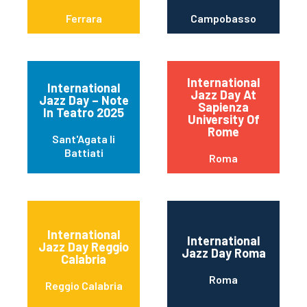
Ferrara
Campobasso
International
International
Jazz Day At
Jazz Day – Note
Sapienza
In Teatro 2025
University Of
Rome
Sant'Agata li
Battiati
Roma
International
International
Jazz Day Reggio
Jazz Day Roma
Calabria
Roma
Reggio Calabria