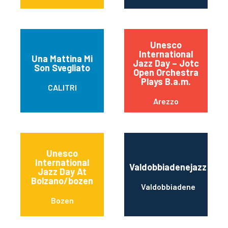
Unesco
International
Una Mattina Mi
Jazz Day – Jotc
Son Svegliato
Open Orchestra
Plays B.a.m.
CALITRI
Arezzo
Unesco
International
Valdobbiadenejazz
Jazz Day At
Bolzano/bozen
Valdobbiadene
Bozen