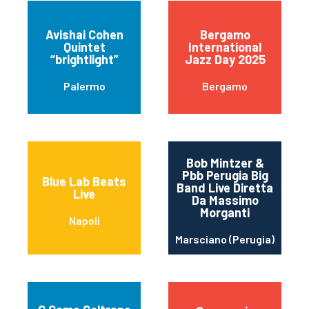
Avishai Cohen
Bergamo
Quintet
International
“brightlight”
Jazz Day 2025
Palermo
Bergamo
Bob Mintzer &
Pbb Perugia Big
Blue Lab Beats
Band Live Diretta
Live
Da Massimo
Morganti
Napoli
Marsciano (Perugia)