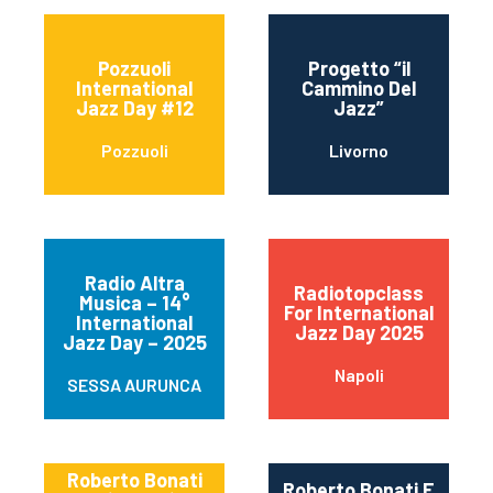
Pozzuoli
Progetto “il
International
Cammino Del
Jazz Day #12
Jazz”
Pozzuoli
Livorno
Radio Altra
Radiotopclass
Musica – 14°
For International
International
Jazz Day 2025
Jazz Day – 2025
Napoli
SESSA AURUNCA
Roberto Bonati
Roberto Bonati E