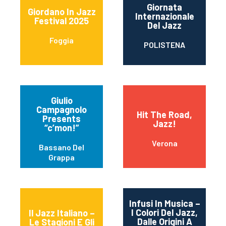
Giornata
Giordano In Jazz
Internazionale
Festival 2025
Del Jazz
Foggia
POLISTENA
Giulio
Campagnolo
Hit The Road,
Presents
Jazz!
“c’mon!”
Verona
Bassano Del
Grappa
Infusi In Musica –
I Colori Del Jazz,
Il Jazz Italiano –
Dalle Origini A
Le Stagioni E Gli