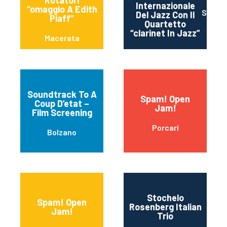
Rotatori
Internazionale
“omaggio A Edith
Sortin
Del Jazz Con Il
Piaff”
Quartetto
“clarinet In Jazz”
Macerata
Soundtrack To A
Spam! Open
Coup D’etat –
Jam!
Film Screening
Porcari
Bolzano
Stochelo
Spam! Open
Rosenberg Italian
Jam!
Trio