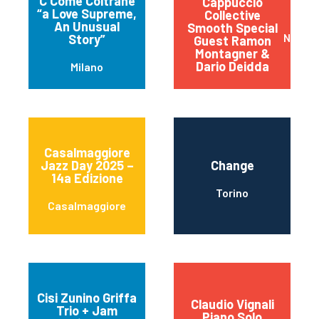
C Come Coltrane
Cappuccio
“a Love Supreme,
Collective
An Unusual
Smooth Special
Napoli
Story”
Guest Ramon
Montagner &
Dario Deidda
Milano
Casalmaggiore
Jazz Day 2025 –
Change
14a Edizione
Torino
Casalmaggiore
Cisi Zunino Griffa
Claudio Vignali
Trio + Jam
Piano Solo