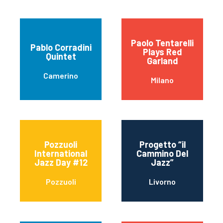
Paolo Tentarelli
Pablo Corradini
Plays Red
Quintet
Garland
Camerino
Milano
Pozzuoli
Progetto “il
International
Cammino Del
Jazz Day #12
Jazz”
Pozzuoli
Livorno