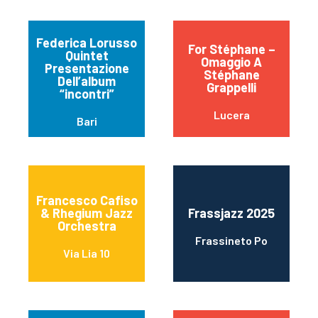
Federica Lorusso
For Stéphane –
Quintet
Omaggio A
Presentazione
Stéphane
Dell’album
Grappelli
“incontri”
Lucera
Bari
Francesco Cafiso
& Rhegium Jazz
Frassjazz 2025
Orchestra
Frassineto Po
Via Lia 10