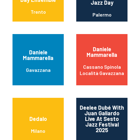
Jazz Day
Trento
Palermo
Daniele
Daniele
Mammarella
Mammarella
Cassano Spinola
Gavazzana
Località Gavazzana
Deelee Dubé With
Juan Galiardo
Dedalo
Live At Sesto
Jazz Festival
2025
Milano