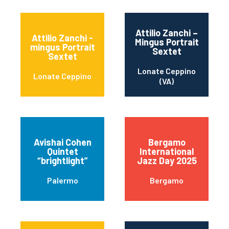
Attilio Zanchi –
Attilio Zanchi -
Mingus Portrait
mingus Portrait
Sextet
Sextet
Lonate Ceppino
Lonate Ceppino
(VA)
Avishai Cohen
Bergamo
Quintet
International
“brightlight”
Jazz Day 2025
Palermo
Bergamo