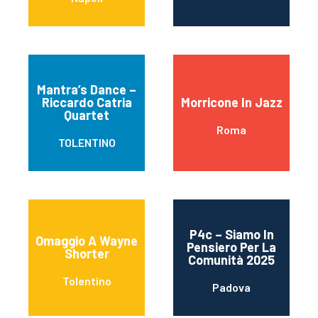
Mantra’s Dance –
Riccardo Catria
Morricone In Jazz
Quartet
Roma
TOLENTINO
P4c – Siamo In
Omaggio A Wayne
Pensiero Per La
Shorter
Comunità 2025
Tolentino
Padova