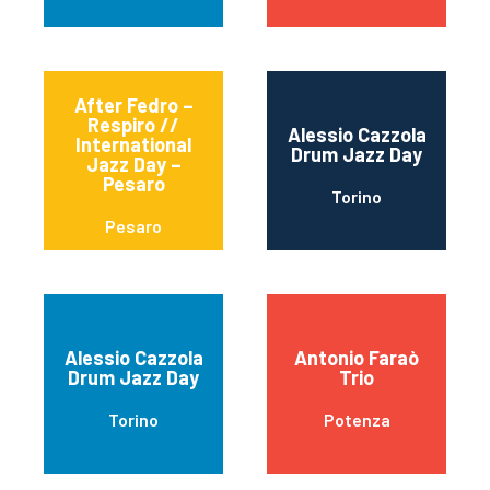
After Fedro –
Respiro //
Alessio Cazzola
International
Drum Jazz Day
Jazz Day –
Pesaro
Torino
Pesaro
Alessio Cazzola
Antonio Faraò
Drum Jazz Day
Trio
Torino
Potenza