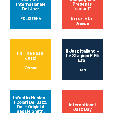
Presents
Internazionale
“c’mon!”
Del Jazz
Bassano Del
POLISTENA
Grappa
Il Jazz Italiano –
Hit The Road,
Le Stagioni E Gli
Jazz!
Eroi
Verona
Bari
Infusi In Musica –
I Colori Del Jazz,
International
Dalle Origini A
Jazz Day
Bessie Smith.