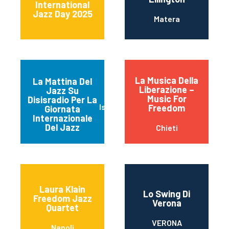
International
Jazz Day 2025
Matera
La Musica Della
La Mattina Del
Liberazione –
Jazz Su
Music For
Disisradio Per La
Isernia
Freedom
Giornata
Internazionale
Del Jazz
Chieti
Laura Klain
Lo Swing Di
Freedom Jazz
Verona
Quartet
VERONA
Napoli