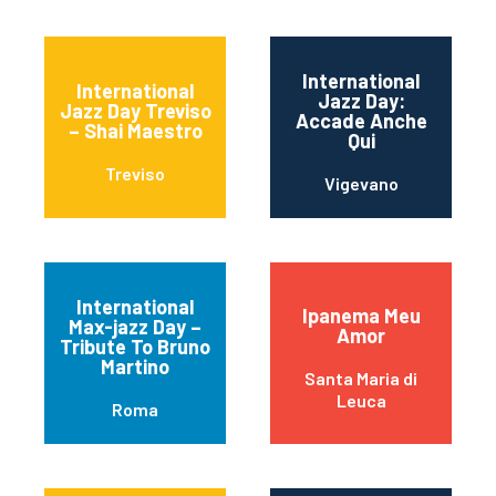
International
International
Jazz Day:
Jazz Day Treviso
Accade Anche
– Shai Maestro
Qui
Treviso
Vigevano
International
Ipanema Meu
Max-jazz Day –
Amor
Tribute To Bruno
Martino
Santa Maria di
Leuca
Roma