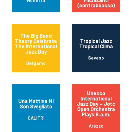
Michisanti
Molfetta
(contrabbasso)
The Big Band
Theory Celebrate
Tropical Jazz
The International
Tropical Clima
Jazz Day
Seveso
Bergamo
Unesco
International
Una Mattina Mi
Jazz Day – Jotc
Son Svegliato
Open Orchestra
Plays B.a.m.
CALITRI
Arezzo