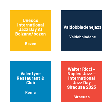
Unesco
International
Valdobbiadenejazz
Jazz Day At
Bolzano/bozen
Valdobbiadene
Bozen
Walter Ricci –
Valentyne
Naples Jazz –
Restaurant &
International
Club
Jazz Day
Siracusa 2025
Roma
Siracusa