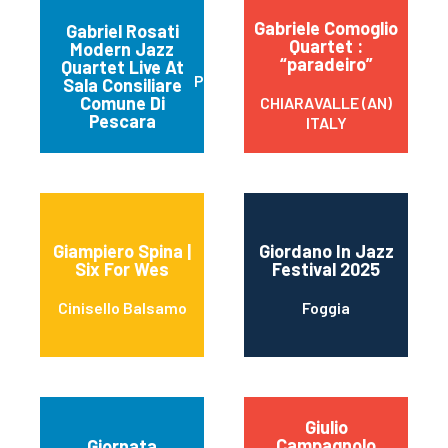
Gabriele Comoglio
Gabriel Rosati
Quartet :
Modern Jazz
“paradeiro”
Quartet Live At
Pescara
Sala Consiliare
Comune Di
CHIARAVALLE (AN)
Pescara
ITALY
Giampiero Spina |
Giordano In Jazz
Six For Wes
Festival 2025
Cinisello Balsamo
Foggia
Giulio
Campagnolo
Giornata