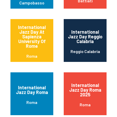
Battiati
Campobasso
International
Jazz Day At
International
Sapienza
Jazz Day Reggio
University Of
Calabria
Rome
Reggio Calabria
Roma
International
International
Jazz Day Roma
Jazz Day Roma
2025
Roma
Roma