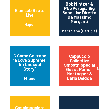
Bob Mintzer &
Pbb Perugia Big
Blue Lab Beats
Band Live Diretta
Live
Da Massimo
Morganti
Napoli
Marsciano (Perugia)
C Come Coltrane
Cappuccio
“a Love Supreme,
Collective
An Unusual
Smooth Special
Napoli
Story”
Guest Ramon
Montagner &
Dario Deidda
Milano
Casalmaggiore