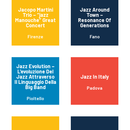
Jacopo Martini
Jazz Around
Trio – “jazz
Town –
Manouche” Great
Resonance Of
Concert
Generations
Firenze
Fano
Jazz Evolution –
L’evoluzione Del
Jazz Attraverso
Jazz In Italy
Il Linguaggio Della
Big Band
Padova
Pioltello