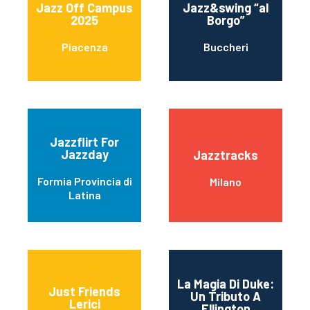
Jazz Off Campus
Jazz&swing “al
2025
Borgo”
Piacenza
Buccheri
Jazzflirt For
Jazzday
Jazztracks
Formia Provincia di
Milano
Latina
La Magia Di Duke:
Just Friends
Un Tributo A
Lerici
Ellington