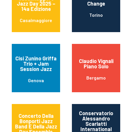
Jazz Day 2025 –
Change
14a Edizione
Torino
Casalmaggiore
Cisi Zunino Griffa
Claudio Vignali
Trio + Jam
Piano Solo
Session Jazz
Bergamo
Genova
Conservatorio
Concerto Della
Alessandro
Bonporti Jazz
Scarlatti
Band E Della Jazz
International
Day Ensemble