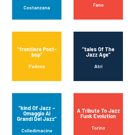
Fano
Costanzana
“frontiere Post-
“tales Of The
bop”
Jazz Age”
Padova
Atri
“kind Of Jazz –
A Tribute To Jazz
Omaggio Ai
Funk Evolution
Grandi Del Jazz”
Torino
Colledimacine