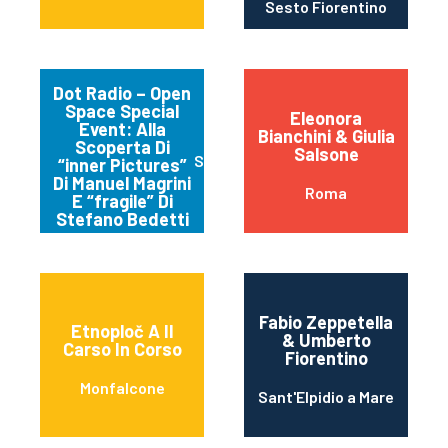
Sesto Fiorentino
Dot Radio – Open
Space Special
Eleonora
Event: Alla
Bianchini & Giulia
Scoperta Di
Salsone
Spello
“inner Pictures”
Di Manuel Magrini
Roma
E “fragile” Di
Stefano Bedetti
Fabio Zeppetella
Etnoploč A Il
& Umberto
Carso In Corso
Fiorentino
Monfalcone
Sant'Elpidio a Mare