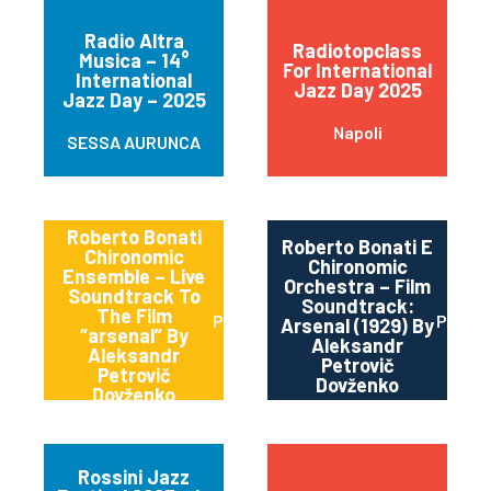
Radio Altra
Radiotopclass
Musica – 14°
For International
International
Jazz Day 2025
Jazz Day – 2025
Napoli
SESSA AURUNCA
Roberto Bonati
Roberto Bonati E
Chironomic
Chironomic
Ensemble – Live
Orchestra – Film
Soundtrack To
Soundtrack:
The Film
Parma
Parma
Arsenal (1929) By
“arsenal” By
Aleksandr
Aleksandr
Petrovič
Petrovič
Dovženko
Dovženko
Rossini Jazz