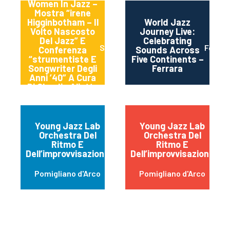
Women In Jazz –
Mostra “irene
Higginbotham – Il
World Jazz
Volto Nascosto
Journey Live:
Del Jazz” E
Celebrating
Spoleto
Ferrra
Conferenza
Sounds Across
“strumentiste E
Five Continents –
Songwriter Degli
Ferrara
Anni ’40” A Cura
Di Claudia Aliotta
Young Jazz Lab
Young Jazz Lab
Orchestra Del
Orchestra Del
Ritmo E
Ritmo E
Dell’improvvisazione
Dell’improvvisazione
Pomigliano d'Arco
Pomigliano d'Arco