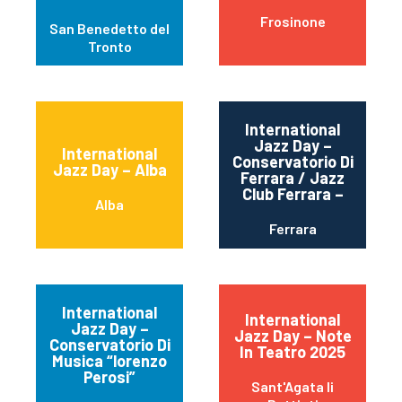
Frosinone
San Benedetto del
Tronto
International
Jazz Day –
International
Conservatorio Di
Jazz Day – Alba
Ferrara / Jazz
Club Ferrara –
Alba
Ferrara
International
International
Jazz Day –
Jazz Day – Note
Conservatorio Di
In Teatro 2025
Musica “lorenzo
Perosi”
Sant'Agata li