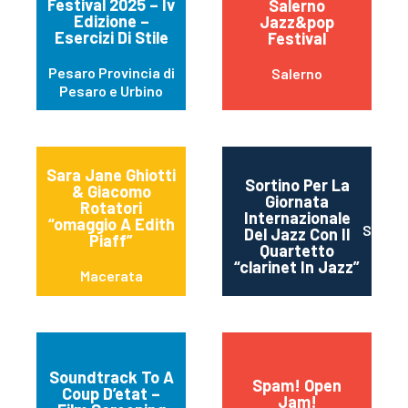
Festival 2025 – Iv
Salerno
Edizione –
Jazz&pop
Esercizi Di Stile
Festival
Pesaro Provincia di
Salerno
Pesaro e Urbino
Sara Jane Ghiotti
Sortino Per La
& Giacomo
Giornata
Rotatori
Internazionale
“omaggio A Edith
Sortin
Del Jazz Con Il
Piaff”
Quartetto
“clarinet In Jazz”
Macerata
Soundtrack To A
Spam! Open
Coup D’etat –
Jam!