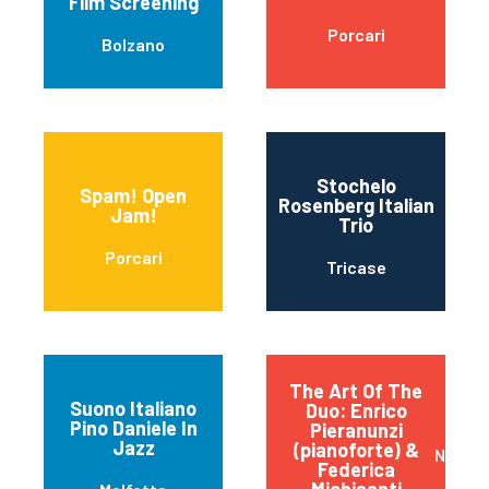
Film Screening
Porcari
Bolzano
Stochelo
Spam! Open
Rosenberg Italian
Jam!
Trio
Porcari
Tricase
The Art Of The
Suono Italiano
Duo: Enrico
Pino Daniele In
Pieranunzi
Jazz
(pianoforte) &
Napoli
Federica