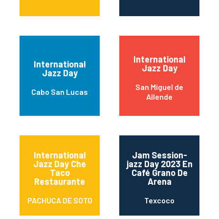
International
International
Jazz Day
Jazz Day
San Miguel de
Cabo San Lucas
Allende
International
Jam Session-
Jazz Day Che
jazz Day 2023 En
Taco
Café Grano De
Restaurante
Arena
PACHUCA DE SOTO
Texcoco