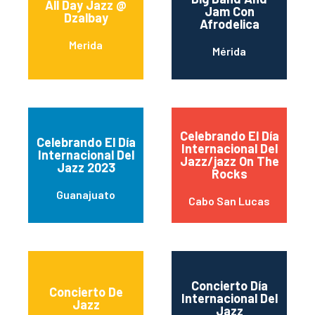
All Day Jazz @
Jam Con
Dzalbay
Afrodelica
Merida
Mérida
Celebrando El Día
Celebrando El Día
Internacional Del
Internacional Del
Jazz/jazz On The
Jazz 2023
Rocks
Guanajuato
Cabo San Lucas
Concierto Día
Concierto De
Internacional Del
Jazz
Jazz