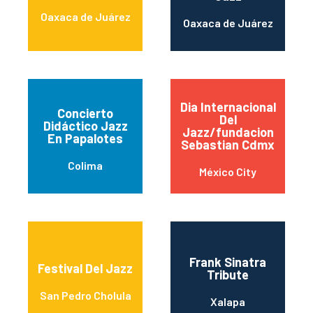
Oaxaca de Juárez
Oaxaca de Juárez
Dia Internacional
Concierto
Del
Didáctico Jazz
Jazz/fundacion
En Papalotes
Sebastian Cdmx
Colima
México City
Frank Sinatra
Festival Del Jazz
Tribute
San Pedro Cholula
Xalapa