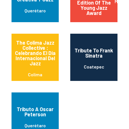
Mexico
Edition Of The
Young Jazz
Querétaro
Award
The Colima Jazz
Collective :
Tribute To Frank
Celebrando El Día
Sinatra
Internacional Del
Jazz
Coatepec
Colima
Tributo A Oscar
Peterson
Querétaro