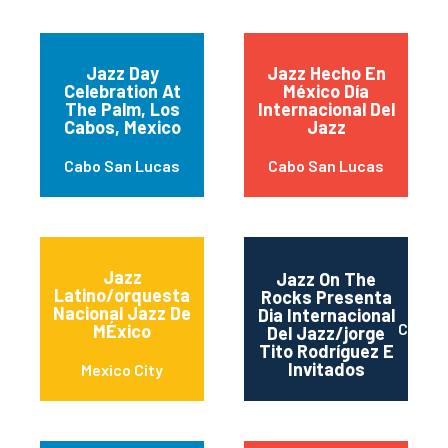
Jazz Day
Jazz Hecho En
Celebration At
México Día
The Palm, Los
Internacional Del
Cabos, Mexico
Jazz
Cabo San Lucas
Cabo San Lucas
Jazz
Jazz On The
Latino/orquesta
Rocks Presenta
Nacional Jazz De
Dia Internacional
Cabo S
MÉxico
Del Jazz/jorge
Tito Rodríguez E
Invitados
Mexico City