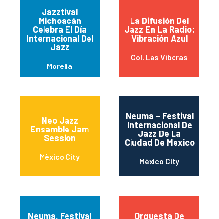
Jazztival
Michoacán
La Difusión Del
Celebra El Día
Jazz En La Radio:
Internacional Del
Vibración Azul
Jazz
Col. Las Víboras
Morelia
Neuma – Festival
Neo Jazz
Internacional De
Ensamble Jam
Jazz De La
Session
Ciudad De Mexico
Mèxico City
México City
Neuma, Festival
Orquesta De