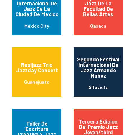
Internacional De
Jazz De La
Jazz De La
Facultad De
Ciudad De Mexico
Bellas Artes
Mexico City
Oaxaca
Segundo Festival
Resijazz Trío
Internacional De
Jazzday Concert
Jazz Armando
Nuñez
Guanajuato
Altavista
Tercera Edicion
Taller De
Del Premio Jazz
Escritura
Joven/third
Creativa Y Jazz