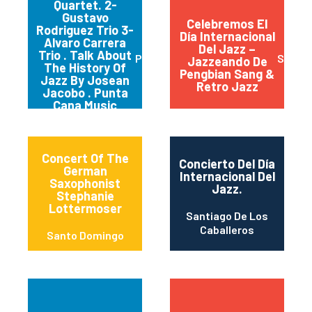
Quartet. 2-
Gustavo
Celebremos El
Rodriguez Trio 3-
Día Internacional
Alvaro Carrera
Del Jazz –
Trio . Talk About
Punta Cana Village
Santo
Jazzeando De
The History Of
Pengbian Sang &
Jazz By Josean
Retro Jazz
Jacobo . Punta
Cana Music
School Band
Concert Of The
Concierto Del Día
German
Internacional Del
Saxophonist
Jazz.
Stephanie
Lottermoser
Santiago De Los
Caballeros
Santo Domingo