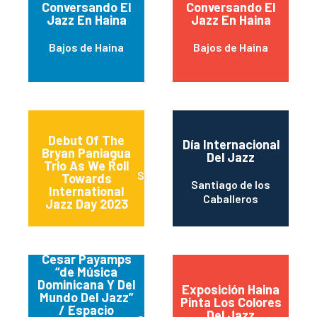
Conversando El
Conversando El
Jazz En Haina
Jazz En Haina
Bajos de Haina
Bajos de Haina
Debut Of The
Día Internacional
Bryan Paniagua
Del Jazz
Trio As We Roll
Santo Domingo
Towards
Santiago de los
International
Caballeros
Jazz Day 2023
Espacio Universal
Presenta Con
Cesar Payamps
“de Música
Dominicana Y Del
Exposición Haina
Mundo Del Jazz”
Pinta Los Colores
/ Espacio
Del Jazz