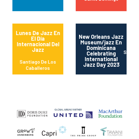
Lunes De Jazz En
New Orleans Jazz
El Día
Museum/jazz En
Internacional Del
Dominicana
Jazz
Santo
Celebrating
International
Santiago De Los
Jazz Day 2023
Caballeros