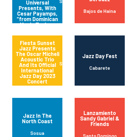
Santiago
Universal
Presents, With
Bajos de Haina
Cesar Payamps,
“from Dominican
Music To Jazz
Around The
World”
Fiesta Sunset
Jazz Presents
The Oscar Micheli
Jazz Day Fest
Acoustic Trio
Santo Domingo
And Its Official
Cabarete
International
Jazz Day 2023
Concert
Lanzamiento
Jazz In The
Sandy Gabriel &
North Coast
Friends
Sosua
Santo Domingo