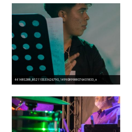
441485288_852110533626790_1499089988076401833_n