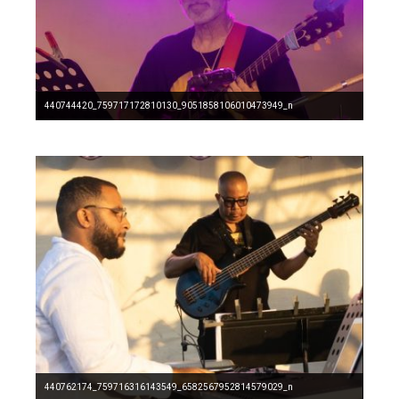
440744420_759717172810130_9051858106010473949_n
440762174_759716316143549_6582567952814579029_n