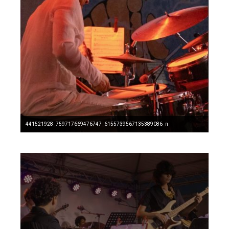
441521928_759717669476747_6155739567135389086_n