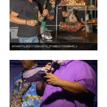
441449776_852111303626713_371588221735648449_n