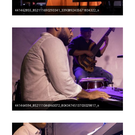
441462855_852111690293341_3390892405671834322_n
441464594_852111046960072_8043474513703029817_n