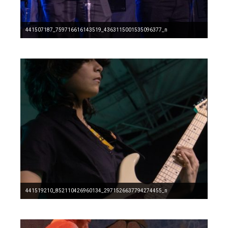
441507187_759716616143519_4363115001535096377_n
441519210_852110426960134_2971526637794274455_n