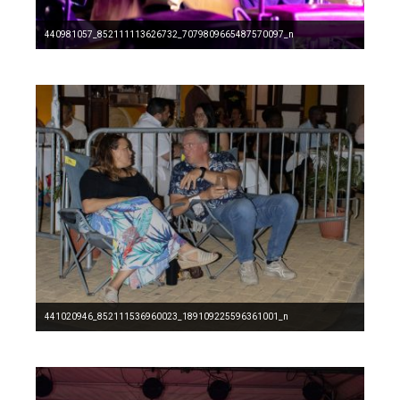
440981057_852111113626732_7079809665487570097_n
441020946_852111536960023_189109225596361001_n