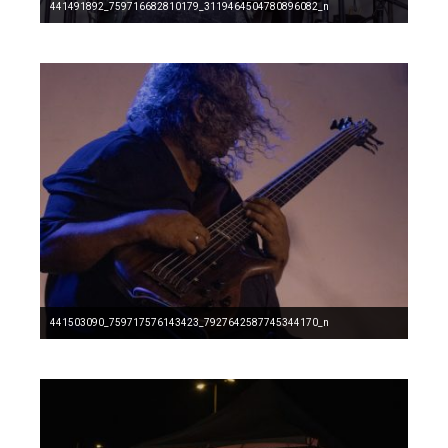
441491892_759716682810179_3119464504780896082_n
441503090_759717576143423_7927642587745344170_n