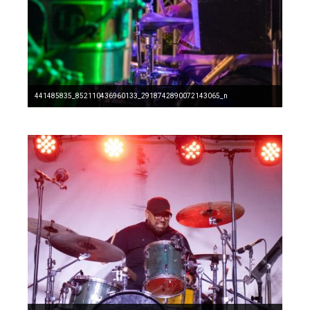
441485835_852110436960133_2918742890072143065_n