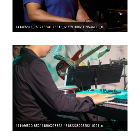
441465841_759716646143516_6372910065109536410_n
441466570_852111880293322_4518223829528210794_n