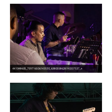
441048605_759716506143530_6380558628190337537_n