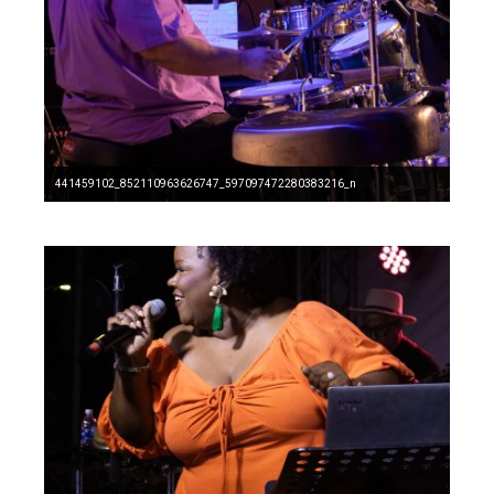
441459102_852110963626747_597097472280383216_n