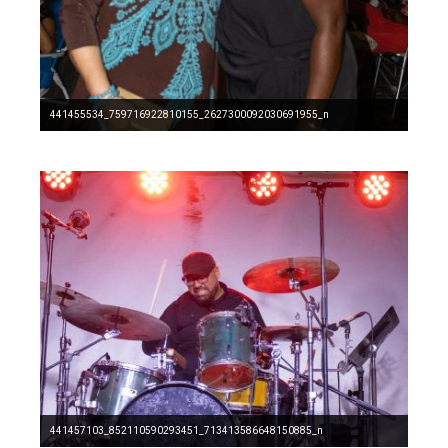
441455534_759716922810155_2627300092030691955_n
441457103_852110590293451_713413586648150885_n