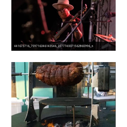
441673716_759716346143546_2277740071562865996_n