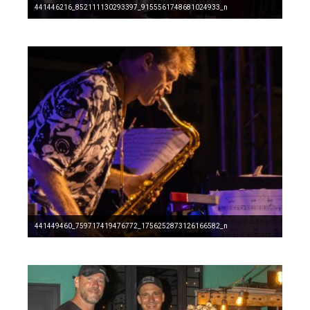
441446216_852111130293397_9155561748681024933_n
441449460_759717419476772_1756252873126166582_n