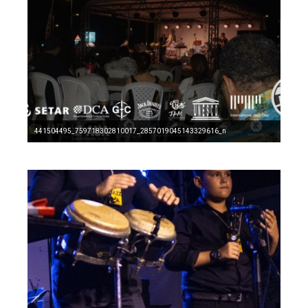
441504495_759718302810017_2857019045143329616_n