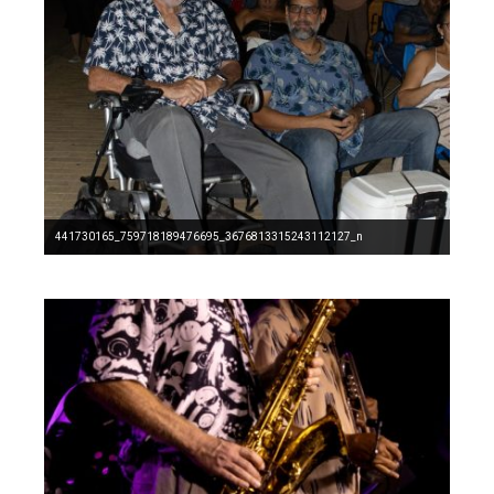
441730165_759718189476695_3676813315243112127_n