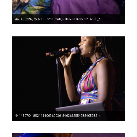
441450226_759716072810240_5103733168652216806_n
441450704_852111406960036_5462642554985405982_n