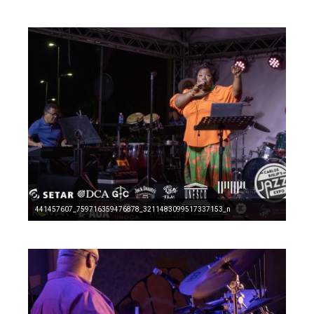
441457607_759716359476878_3211483099517337153_n