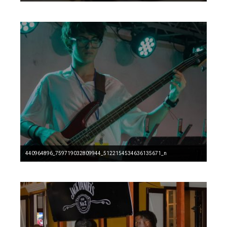
440964896_759719032809944_5122154534636135671_n