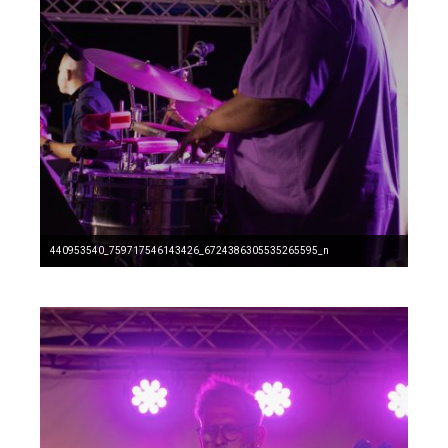
440953540_759717546143426_6724386305535265595_n