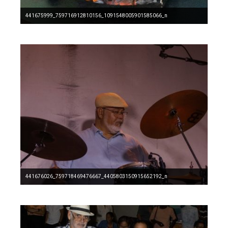
441675999_759716912810156_1091548005901585066_n
441676026_759718469476667_4405803150915652192_n