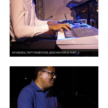
441465026_759717442810103_6502145475952419097_n