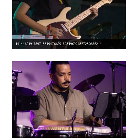
441446019_759718849476629_3984909218672806562_n