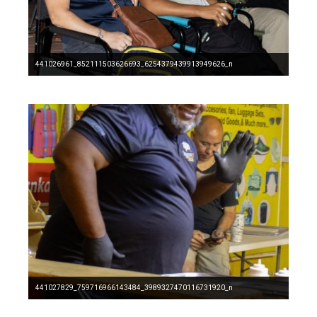
441026961_852111503626693_6254379439913949626_n
441027829_759716966143484_3989327470116731920_n