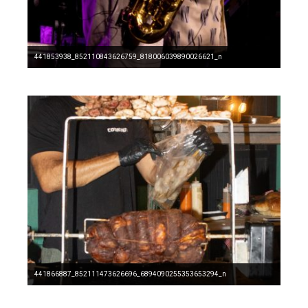
441853938_852110843626759_818006039890026621_n
441866887_852111473626696_6894090255353653294_n