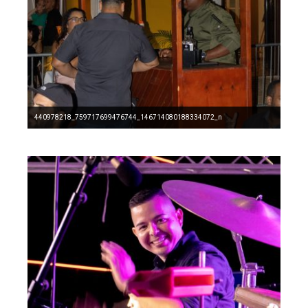
440978218_759717699476744_146714080188334072_n