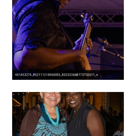
441453274_852111216960055_832323668173702611_n