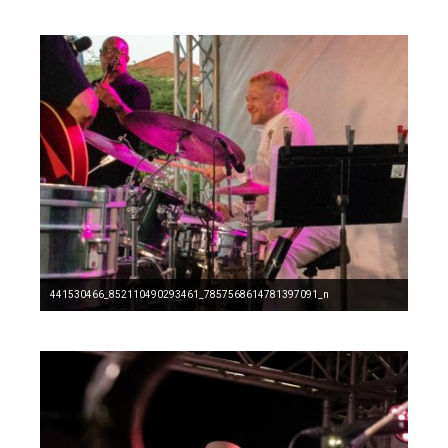
441530466_852110490293461_7857568614781397091_n