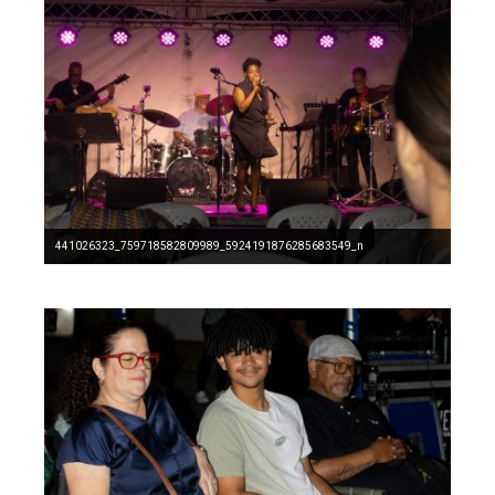
441026323_759718582809989_5924191876285683549_n