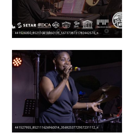
441526050_852110416960135_5673738731782442576_n
441527955_852111626960014_3569253772957231112_n