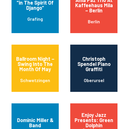
“in The Spirit Of
Kaffeehaus Mila
Django”
– Berlin
Grafing
Berlin
Ballroom Night –
Christoph
Swing Into The
Spendel Piano
Month Of May
Graffiti
Schwetzingen
Oberursel
Enjoy Jazz
Dominic Miller &
Presents: Green
Band
Dolphin