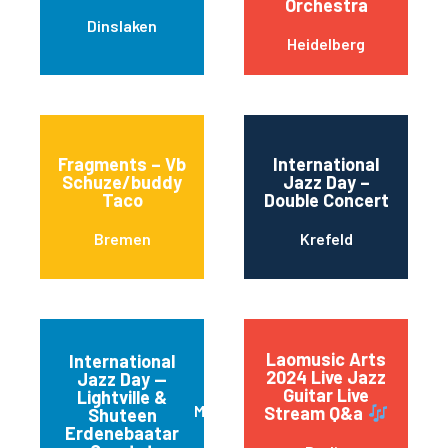
Orchestra
Dinslaken
Heidelberg
Fragments – Vb
International
Schuze/buddy
Jazz Day –
Taco
Double Concert
Bremen
Krefeld
Laomusic Arts
International
2024 Live Jazz
Jazz Day —
Guitar Live
Lightville &
München
Stream Q&a
Shuteen
Erdenebaatar