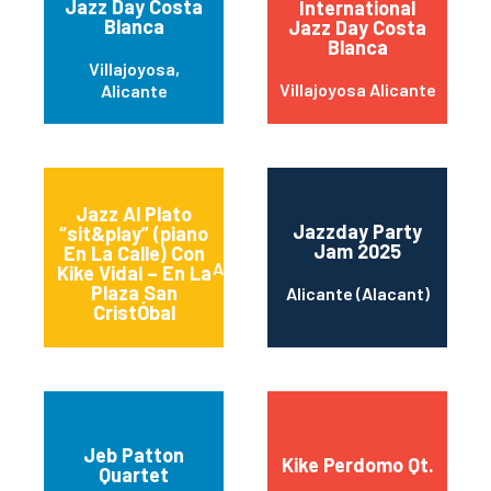
Jazz Day Costa
International
Blanca
Jazz Day Costa
Blanca
Villajoyosa,
Villajoyosa Alicante
Alicante
Jazz Al Plato
Jazzday Party
“sit&play” (piano
Jam 2025
En La Calle) Con
Alicante (Alacant)
Kike Vidal – En La
Plaza San
Alicante (Alacant)
CristÓbal
Jeb Patton
Kike Perdomo Qt.
Quartet