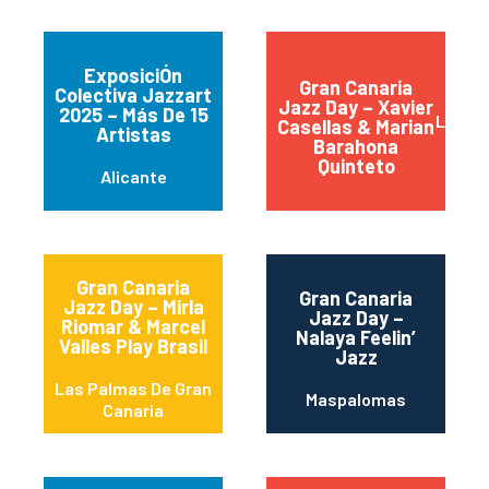
ExposiciÓn
Gran Canaria
Colectiva Jazzart
Jazz Day – Xavier
2025 – Más De 15
Las Pa
Casellas & Marian
Artistas
Barahona
Quinteto
Alicante
Gran Canaria
Gran Canaria
Jazz Day – Mirla
Jazz Day –
Riomar & Marcel
Nalaya Feelin’
Valles Play Brasil
Jazz
Las Palmas De Gran
Maspalomas
Canaria