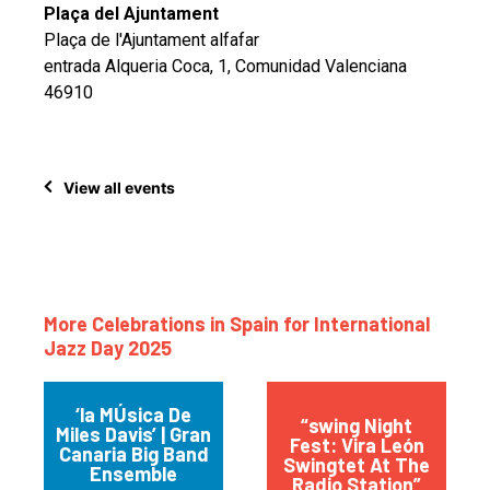
Plaça del Ajuntament
Plaça de l'Ajuntament alfafar
entrada Alqueria Coca, 1, Comunidad Valenciana
46910
View all events
More Celebrations in Spain for International
Jazz Day 2025
‘la MÚsica De
“swing Night
Miles Davis’ | Gran
Fest: Vira León
Canaria Big Band
Swingtet At The
Ensemble
Radio Station”