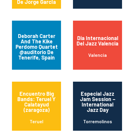
De Jorge GarcÍa
Deborah Carter
Dia Internacional
And The Kike
Del Jazz Valencia
Santa Cruz de
Perdomo Quartet
Tenerife
@auditorio De
Valencia
Tenerife, Spain
Encuentro Big
Especial Jazz
Bands: Teruel Y
Jam Session –
Calatayud
International
(zaragoza)
Jazz Day
Teruel
Torremolinos