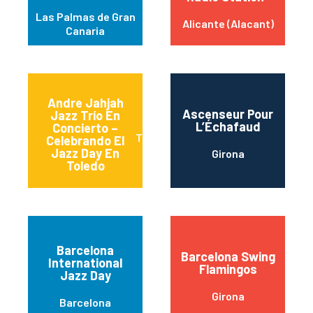
Las Palmas de Gran
Alicante (Alacant)
Canaria
Andre Jahjah
Ascenseur Pour
Jazz Trío En
L’Échafaud
Concierto –
Toledo
Celebrando El
Jazz Day En
Girona
Toledo
Barcelona
Barcelona Swing
International
Flamingos
Jazz Day
Girona
Barcelona