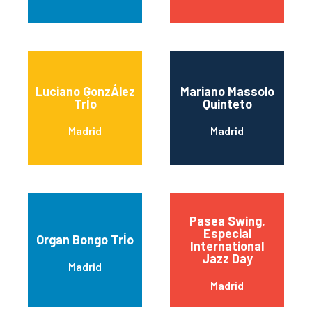
Luciano GonzÁlez
Mariano Massolo
TrÍo
Quinteto
Madrid
Madrid
Pasea Swing.
Especial
Organ Bongo TrÍo
International
Jazz Day
Madrid
Madrid