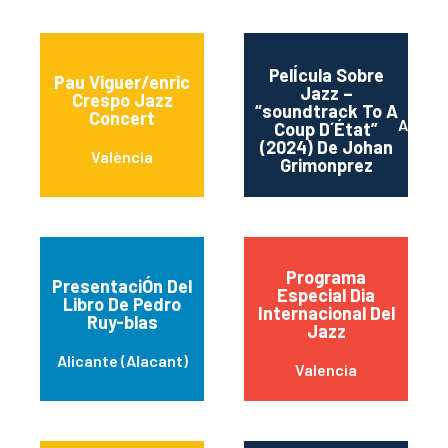
PelÍcula Sobre
Pau Viguer/enric
Jazz –
Crespo Jazz
“soundtrack To A
Concert
Alican
Coup D´État”
(2024) De Johan
València
Grimonprez
Programa
PresentaciÓn Del
Especial Dia
Libro De Pedro
Internacional Del
Ruy-blas
Jazz
Alicante (Alacant)
Valencia