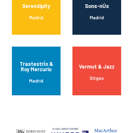
Serendipity
Sons-nÚs
Madrid
Madrid
TrastestrÍo &
Vermut & Jazz
Roy Mercurio
Sitges
Madrid