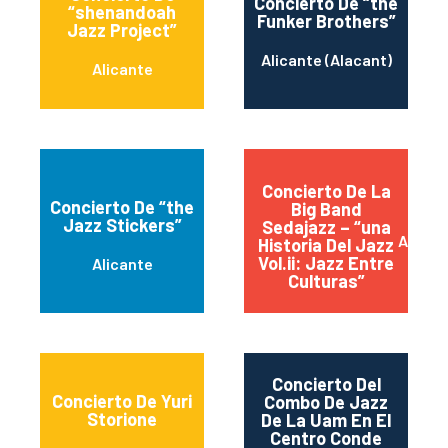
Concierto De “the
“shenandoah
Funker Brothers”
Jazz Project”
Alicante (Alacant)
Alicante
Concierto De La
Concierto De “the
Big Band
Jazz Stickers”
Sedajazz – “una
Alican
Historia Del Jazz
Vol.ii: Jazz Entre
Alicante
Culturas”
Concierto Del
Concierto De Yuri
Combo De Jazz
Storione
De La Uam En El
Centro Conde