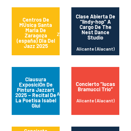
Clase Abierta De
Centros De
“lindy-hop” A
MÚsica Santa
Cargo De The
MarÍa De
Nest Dance
Zaragoza
Zaragoza
Studio
(españa) DÍa Del
Jazz 2025
Alicante (Alacant)
Clausura
Concierto “lucas
ExposiciÓn De
Bramucci Trío”
Pintura Jazzart
Alicante
2025 – Recital De
La Poetisa Isabel
Alicante (Alacant)
Giui