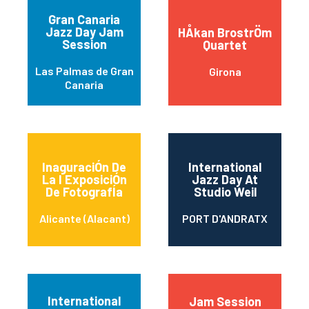
Gran Canaria
Jazz Day Jam
HÅkan BrostrÖm
Session
Quartet
Las Palmas de Gran
Girona
Canaria
InaguraciÓn De
International
La I ExposiciÓn
Jazz Day At
De FotografÍa
Studio Weil
Alicante (Alacant)
PORT D'ANDRATX
International
Jam Session