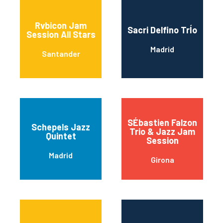
Rvbicon Jam
Sacri Delfino TrÍo
Session All Stars
Madrid
Santander
SÉbastien Falzon
Schepels Jazz
Trio & Jazz Jam
Quintet
Session
Madrid
Girona