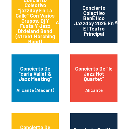
Concierto
Colectivo
Concierto
“jazzday En La
Colectivo
Calle” Con Varios
BenÉfico
Grupos, Dj Y
Alacant
Alican
Jazzday 2025 En
Fusta Y Jazz
El Teatro
Dixieland Band
Principal
(street Marching
Band)
Concierto De
Concierto De “le
“carla Vallet &
Jazz Hot
Jazz Meeting”
Quartet”
Alicante (Alacant)
Alicante
Concierto De