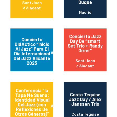
Duque
Sant Joan
d'Alacant
Madrid
Concierto Jazz
Concierto
Day De “smart
DidÁctico “inicio
Set Trio + Randy
Al Jazz” Para El
Greer”
Alicante (Alacant)
Día Internacional
Del Jazz Alicante
Sant Joan
2025
d'Alacant
Conferencia “la
Costa Teguise
Tapa Me Suena:
Jazz Day / Alex
Identidad Visual
Janssen Trio
Del Jazz (con
Alicante (Alacant)
Reflexiones De
Otros Géneros)”
Costa Teguise