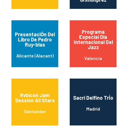
Programa
PresentaciÓn Del
Especial Dia
Libro De Pedro
Internacional Del
Ruy-blas
Jazz
Alicante (Alacant)
Valencia
Rvbicon Jam
Sacri Delfino TrÍo
Session All Stars
Madrid
Santander