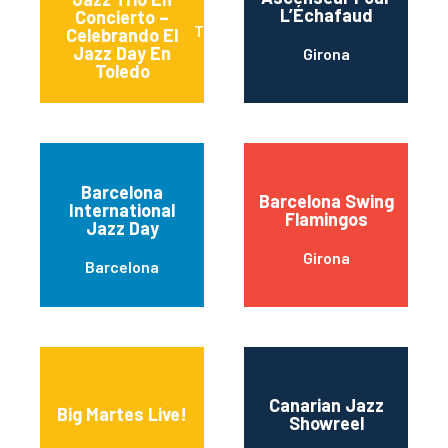
L’Échafaud
Concierto –
Toledo
Celebrando El
Jazz Day En
Girona
Toledo
Barcelona
Barcelona Swing
International
Flamingos
Jazz Day
Girona
Barcelona
Canarian Jazz
Big Martes Live!
Showreel