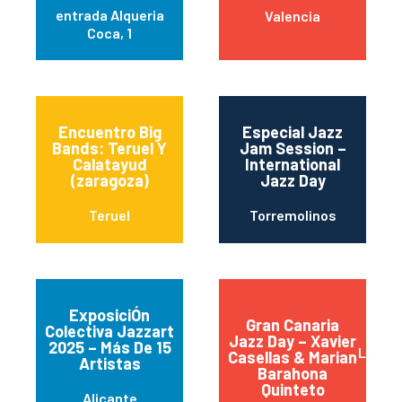
entrada Alqueria
Valencia
Coca, 1
Encuentro Big
Especial Jazz
Bands: Teruel Y
Jam Session –
Calatayud
International
(zaragoza)
Jazz Day
Teruel
Torremolinos
ExposiciÓn
Gran Canaria
Colectiva Jazzart
Jazz Day – Xavier
2025 – Más De 15
Las Pa
Casellas & Marian
Artistas
Barahona
Quinteto
Alicante