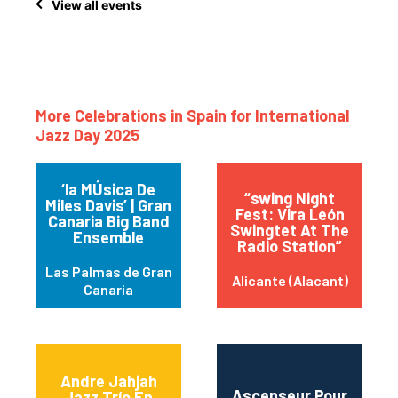
View all events
More Celebrations in Spain for International
Jazz Day 2025
‘la MÚsica De
“swing Night
Miles Davis’ | Gran
Fest: Vira León
Canaria Big Band
Swingtet At The
Ensemble
Radio Station”
Las Palmas de Gran
Alicante (Alacant)
Canaria
Andre Jahjah
Ascenseur Pour
Jazz Trío En