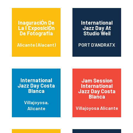
InaguraciÓn De
International
La I ExposiciÓn
Jazz Day At
De FotografÍa
Studio Weil
Alicante (Alacant)
PORT D'ANDRATX
International
Jam Session
Jazz Day Costa
International
Blanca
Jazz Day Costa
Blanca
Villajoyosa,
Villajoyosa Alicante
Alicante