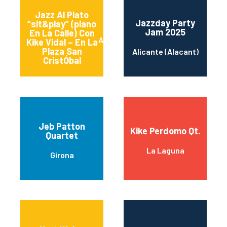
Jazz Al Plato
Jazzday Party
“sit&play” (piano
Jam 2025
En La Calle) Con
Alicante (Alacant)
Kike Vidal – En La
Plaza San
Alicante (Alacant)
CristÓbal
Jeb Patton
Kike Perdomo Qt.
Quartet
La Laguna
Girona