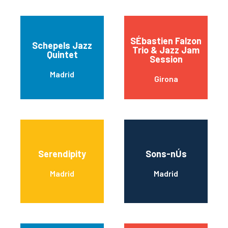
SÉbastien Falzon
Schepels Jazz
Trio & Jazz Jam
Quintet
Session
Madrid
Girona
Serendipity
Sons-nÚs
Madrid
Madrid