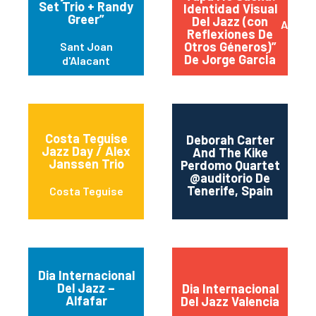
Set Trio + Randy
Identidad Visual
Greer”
Del Jazz (con
Alican
Reflexiones De
Otros Géneros)”
Sant Joan
De Jorge GarcÍa
d'Alacant
Costa Teguise
Deborah Carter
Jazz Day / Alex
And The Kike
San
Janssen Trio
Perdomo Quartet
T
@auditorio De
Tenerife, Spain
Costa Teguise
Dia Internacional
Del Jazz –
Dia Internacional
Alfafar
Del Jazz Valencia