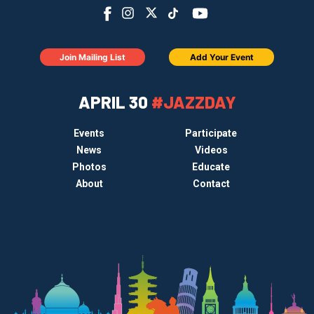
Join Mailing List
Add Your Event
APRIL 30
#JAZZDAY
Events
Participate
News
Videos
Photos
Educate
About
Contact