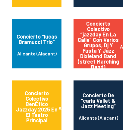
Concierto
Colectivo
“jazzday En La
Concierto “lucas
Calle” Con Varios
Bramucci Trío”
Grupos, Dj Y
Alacan
Fusta Y Jazz
Alicante (Alacant)
Dixieland Band
(street Marching
Band)
Concierto
Concierto De
Colectivo
“carla Vallet &
BenÉfico
Jazz Meeting”
Alicante (Alacant)
Jazzday 2025 En
El Teatro
Alicante (Alacant)
Principal