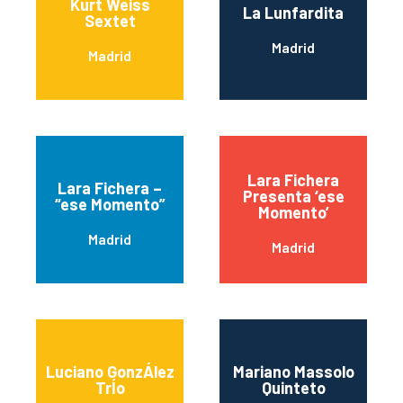
Kurt Weiss
La Lunfardita
Sextet
Madrid
Madrid
Lara Fichera
Lara Fichera –
Presenta ‘ese
“ese Momento”
Momento’
Madrid
Madrid
Luciano GonzÁlez
Mariano Massolo
TrÍo
Quinteto