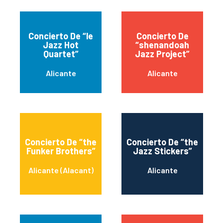
Concierto De “le
Concierto De
Jazz Hot
“shenandoah
Quartet”
Jazz Project”
Alicante
Alicante
Concierto De “the
Concierto De “the
Funker Brothers”
Jazz Stickers”
Alicante (Alacant)
Alicante