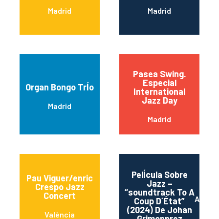
Madrid
Madrid
Pasea Swing.
Especial
Organ Bongo TrÍo
International
Jazz Day
Madrid
Madrid
PelÍcula Sobre
Pau Viguer/enric
Jazz –
Crespo Jazz
“soundtrack To A
Concert
Alican
Coup D´État”
(2024) De Johan
València
Grimonprez