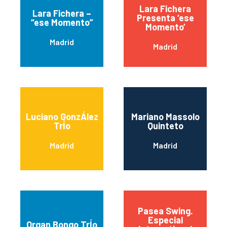
Lara Fichera
Lara Fichera –
Presenta ‘ese
“ese Momento”
Momento’
Madrid
Madrid
Luciano GonzÁlez
Mariano Massolo
TrÍo
Quinteto
Madrid
Madrid
Pasea Swing.
Especial
Organ Bongo TrÍo