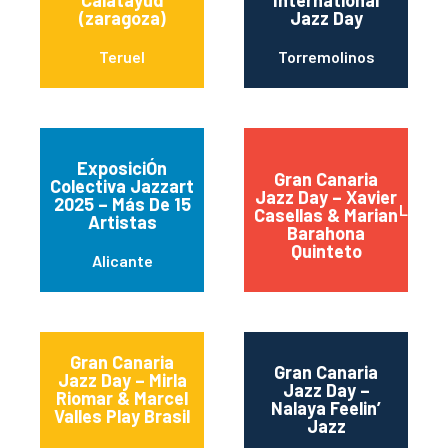
(zaragoza)
Jazz Day
Teruel
Torremolinos
ExposiciÓn
Gran Canaria
Colectiva Jazzart
Jazz Day – Xavier
2025 – Más De 15
Las Pa
Casellas & Marian
Artistas
Barahona
Quinteto
Alicante
Gran Canaria
Gran Canaria
Jazz Day – Mirla
Jazz Day –
Riomar & Marcel
Nalaya Feelin’
Valles Play Brasil
Jazz