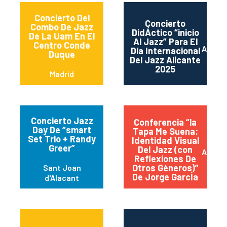
Concierto Del
Concierto
Combo De Jazz
DidÁctico “inicio
De La Uam En El
Al Jazz” Para El
Centro Conde
Alican
Día Internacional
Duque
Del Jazz Alicante
2025
Madrid
Concierto Jazz
Conferencia “la
Day De “smart
Tapa Me Suena:
Set Trio + Randy
Identidad Visual
Greer”
Del Jazz (con
Alican
Reflexiones De
Otros Géneros)”
Sant Joan
De Jorge GarcÍa
d'Alacant