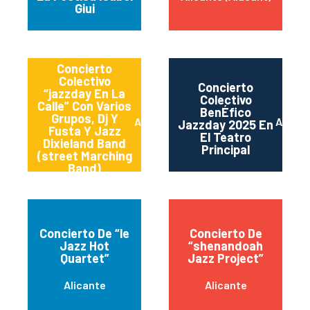
Giui
Concierto
Colectivo
Concierto
“jazzday En La
Colectivo
Calle” Con Varios
BenÉfico
Grupos, Dj Y
Alacant
Alican
Jazzday 2025 En
Fusta Y Jazz
El Teatro
Dixieland Band
Principal
(street Marching
Band)
Concierto De “le
Concierto De
Jazz Hot
“shenandoah
Quartet”
Jazz Project”
Alicante
Alicante