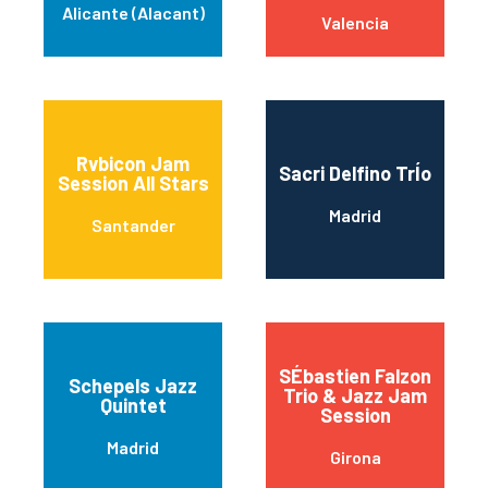
Alicante (Alacant)
Valencia
Rvbicon Jam
Sacri Delfino TrÍo
Session All Stars
Madrid
Santander
SÉbastien Falzon
Schepels Jazz
Trio & Jazz Jam
Quintet
Session
Madrid
Girona