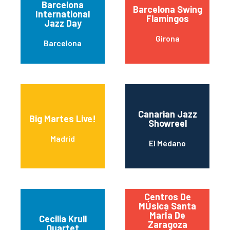
Barcelona
Barcelona Swing
International
Flamingos
Jazz Day
Girona
Barcelona
Canarian Jazz
Big Martes Live!
Showreel
Madrid
El Médano
Centros De
MÚsica Santa
MarÍa De
Cecilia Krull
Zaragoza
Quartet