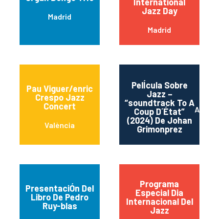
International
Jazz Day
Madrid
Madrid
PelÍcula Sobre
Pau Viguer/enric
Jazz –
Crespo Jazz
“soundtrack To A
Concert
Alican
Coup D´État”
(2024) De Johan
València
Grimonprez
Programa
PresentaciÓn Del
Especial Dia
Libro De Pedro
Internacional Del
Ruy-blas
Jazz