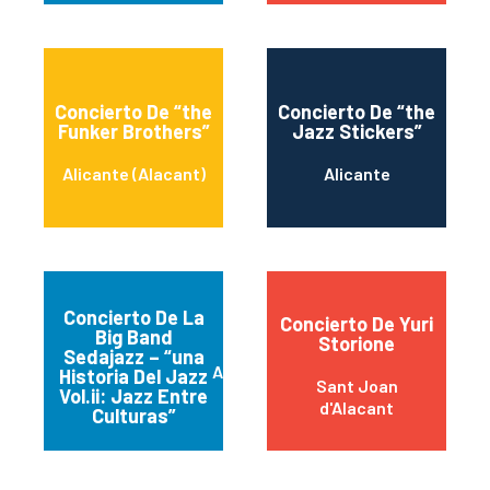
Concierto De “the
Concierto De “the
Funker Brothers”
Jazz Stickers”
Alicante (Alacant)
Alicante
Concierto De La
Concierto De Yuri
Big Band
Storione
Sedajazz – “una
Alicante (Alacant)
Historia Del Jazz
Sant Joan
Vol.ii: Jazz Entre
d'Alacant
Culturas”