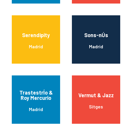
Serendipity
Sons-nÚs
Madrid
Madrid
TrastestrÍo &
Vermut & Jazz
Roy Mercurio
Sitges
Madrid