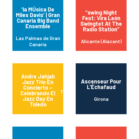
‘la MÚsica De
“swing Night
Miles Davis’ | Gran
Fest: Vira León
Canaria Big Band
Swingtet At The
Ensemble
Radio Station”
Las Palmas de Gran
Alicante (Alacant)
Canaria
Andre Jahjah
Ascenseur Pour
Jazz Trío En
L’Échafaud
Concierto –
Toledo
Celebrando El
Jazz Day En
Girona
Toledo