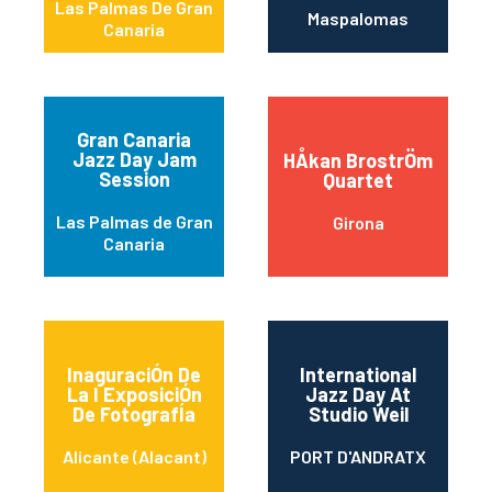
Las Palmas De Gran
Maspalomas
Canaria
Gran Canaria
Jazz Day Jam
HÅkan BrostrÖm
Session
Quartet
Las Palmas de Gran
Girona
Canaria
InaguraciÓn De
International
La I ExposiciÓn
Jazz Day At
De FotografÍa
Studio Weil
Alicante (Alacant)
PORT D'ANDRATX