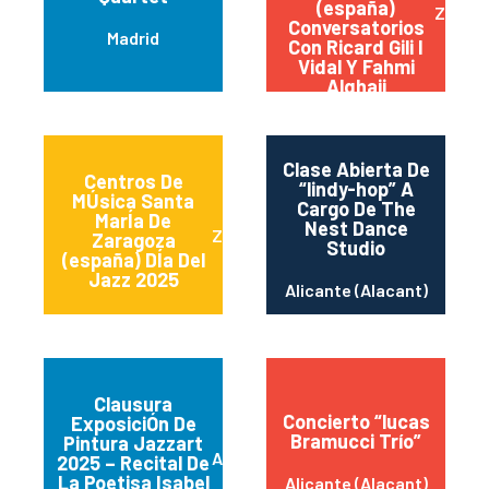
(españa)
Zarag
Conversatorios
Madrid
Con Ricard Gili I
Vidal Y Fahmi
Alqhaii
Clase Abierta De
Centros De
“lindy-hop” A
MÚsica Santa
Cargo De The
MarÍa De
Nest Dance
Zaragoza
Zaragoza
Studio
(españa) DÍa Del
Jazz 2025
Alicante (Alacant)
Clausura
Concierto “lucas
ExposiciÓn De
Bramucci Trío”
Pintura Jazzart
Alicante
2025 – Recital De
La Poetisa Isabel
Alicante (Alacant)