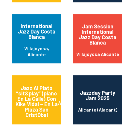
International
Jam Session
Jazz Day Costa
International
Blanca
Jazz Day Costa
Blanca
Villajoyosa,
Villajoyosa Alicante
Alicante
Jazz Al Plato
Jazzday Party
“sit&play” (piano
Jam 2025
En La Calle) Con
Alicante (Alacant)
Kike Vidal – En La
Plaza San
Alicante (Alacant)
CristÓbal