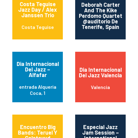
Costa Teguise
Deborah Carter
Jazz Day / Alex
And The Kike
San
Janssen Trio
Perdomo Quartet
T
@auditorio De
Tenerife, Spain
Costa Teguise
Dia Internacional
Del Jazz –
Dia Internacional
Alfafar
Del Jazz Valencia
entrada Alqueria
Valencia
Coca, 1
Encuentro Big
Especial Jazz
Bands: Teruel Y
Jam Session –
Calatayud
International