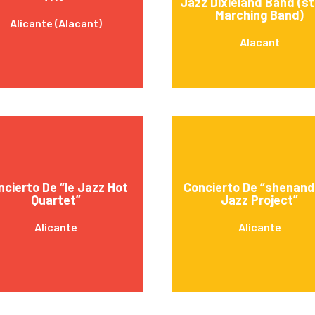
Jazz Dixieland Band (s
Marching Band)
Alicante (Alacant)
Alacant
ncierto De “le Jazz Hot
Concierto De “shenan
Quartet”
Jazz Project”
Alicante
Alicante