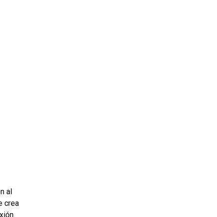
ms 2026
Press Releases
ms 2025
ms 2024
ms 2023
ms 2022
ms 2021
ms 2020
ution
n al
e crea
xión.