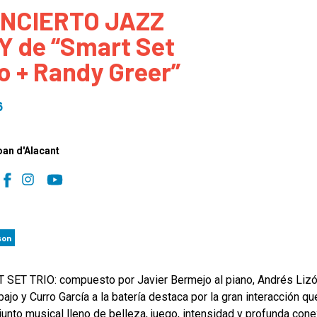
NCIERTO JAZZ
 to Participate
Photos
Education Progra
FAQs
Y de “Smart Set
t Our Community
Poster Gallery
Education Progra
io + Randy Greer”
z Day Organizers
Education Progra
z Day Logos, Playlists & Promos
Education Progra
6
Education Progra
Education Progra
oan d'Alacant
Education Progra
Smithsonian Instit
son
SET TRIO: compuesto por Javier Bermejo al piano, Andrés Lizó
bajo y Curro García a la batería destaca por la gran interacción qu
junto musical lleno de belleza, juego, intensidad y profunda cone