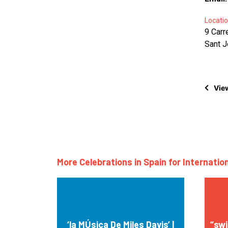
Locatio
9 Carr
Sant J
View
More Celebrations in Spain for Internatio
‘la MÚsica De Miles Davis’ |
“swi