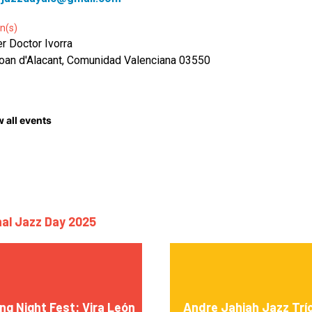
n(s)
er Doctor Ivorra
oan d'Alacant, Comunidad Valenciana 03550
 all events
nal Jazz Day 2025
ng Night Fest: Vira León
Andre Jahjah Jazz Trí