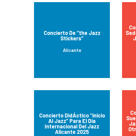
Co
Concierto De “the Jazz
Seda
Stickers”
J
Alicante
Co
Concierto DidÁctico “inicio
Sue
Al Jazz” Para El Día
Ja
Internacional Del Jazz
Ot
Alicante 2025