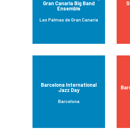
Gran Canaria Big Band
S
Ensemble
Las Palmas de Gran Canaria
Barcelona International
Bar
Jazz Day
Barcelona