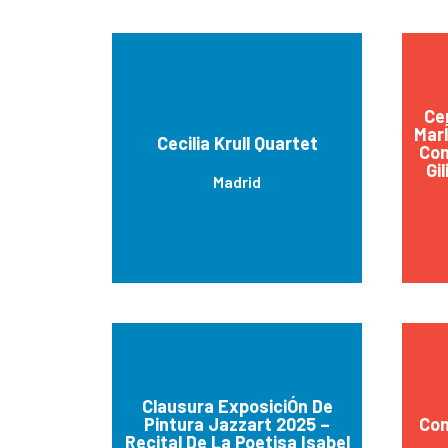
Ce
Mar
Cecilia Krull Quartet
Con
Gil
Madrid
Clausura ExposiciÓn De
Pintura Jazzart 2025 –
Con
Recital De La Poetisa Isabel