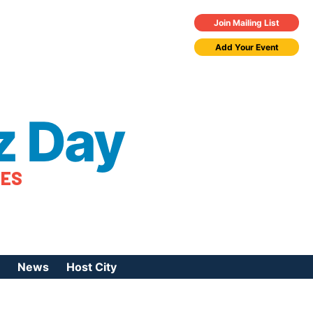
Join Mailing List
Add Your Event
z Day
TES
News
Host City
urces
 Jazz Day
Press Coverage