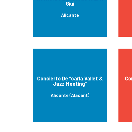
Giui
Alicante
Concierto De “carla Vallet &
Co
Jazz Meeting”
Alicante (Alacant)