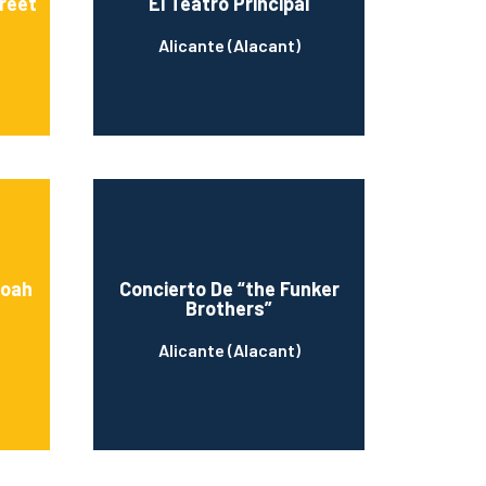
treet
El Teatro Principal
Alicante (Alacant)
doah
Concierto De “the Funker
Brothers”
Alicante (Alacant)