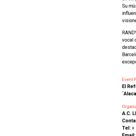
Su mús
influe
vision
RANDY 
vocal 
destac
Barcel
excepc
Event P
El Ref
´Alac
Organi
A.C. 
Conta
Tel:
+
Email