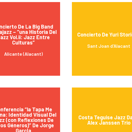
ncierto De La Big Band
jazz – “una Historia Del
Concierto De Yuri Stor
azz Vol.ii: Jazz Entre
Culturas”
Sant Joan d'Alacant
Alicante (Alacant)
nferencia “la Tapa Me
na: Identidad Visual Del
Costa Teguise Jazz Da
zz (con Reflexiones De
Alex Janssen Trio
ros Géneros)” De Jorge
GarcÍa