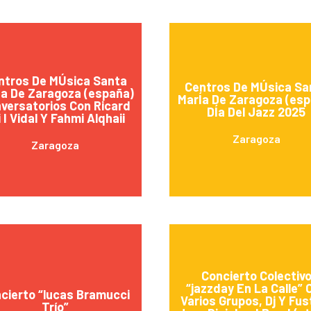
ntros De MÚsica Santa
Centros De MÚsica Sa
Ía De Zaragoza (españa)
MarÍa De Zaragoza (esp
versatorios Con Ricard
DÍa Del Jazz 2025
i I Vidal Y Fahmi Alqhaii
Zaragoza
Zaragoza
Concierto Colectiv
“jazzday En La Calle” 
cierto “lucas Bramucci
Varios Grupos, Dj Y Fus
Trío”