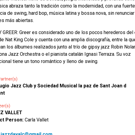
ica abraza tanto la tradición como la modernidad, con una fuerte
ncia de swing, hard bop, música latina y bossa nova, sin renunciar
es más abiertas.
GREER: Greer es considerado uno de los pocos herederos del 
de Nat King Cole y cuenta con una amplia discografía, entre la qu
an los álbumes realizados junto al trío de gipsy jazz Robin Nolan
ona Jazz Orchestra o el pianista catalán Ignasi Terraza. Su voz
ional tiene un tono romántico y lleno de swing.
artner(s)
ugio Jazz Club y Sociedad Musical la paz de Sant Joan d
ant
zer(s)
LIZ VALLET
ct Person:
Carla Vallet
:
jazzdayalc@gmail.com