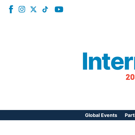
Inte
20
Global Events
Part
Reg