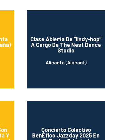
nta
Clase Abierta De “lindy-hop”
aña)
A Cargo De The Nest Dance
Studio
Alicante (Alacant)
o
Con
Concierto Colectivo
ta Y
BenÉfico Jazzday 2025 En