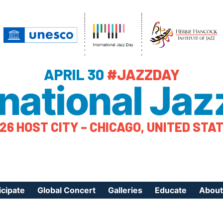
APRIL 30
#JAZZDAY
rnational Jaz
26 HOST CITY – CHICAGO, UNITED STA
icipate
Global Concert
Galleries
Educate
About
ister Your Event
Videos
Educational Reso
About