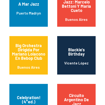
Jazz: Marcelo
A Mar Jazz
Bettoni Y María
Cueto
Puerto Madryn
Buenos Aires
Big Orchestra
Dirigida Por
Blackie’s
Mariano Loiacono
Birthday
En Bebop Club
Vicente López
Buenos Aires
Circuito
Celebration!
Argentino De
(4°ed.)
Jazz