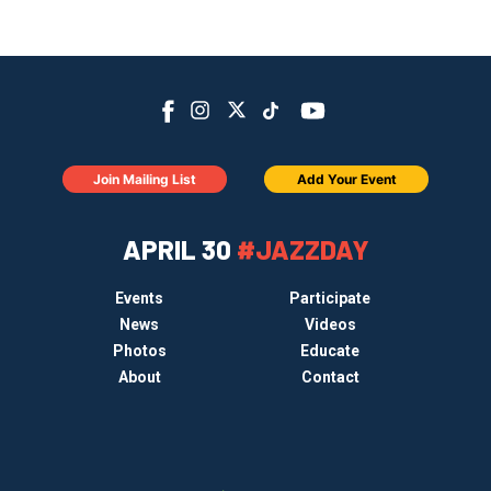
Join Mailing List
Add Your Event
APRIL 30
#JAZZDAY
Events
Participate
News
Videos
Photos
Educate
About
Contact