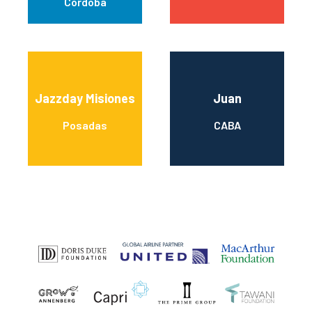
Córdoba
Jazzday Misiones
Juan
Posadas
CABA