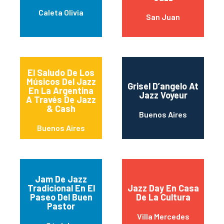
Caleta Olivia
San Juan
El Saludo De Los
Músicos Del Jazz
Grisel D’angelo At
En La Argentina
Jazz Voyeur
A Través De Jazz
& Cash
Buenos Aires
Buenos Aires
Jam De Jazz
Tradicional En El
Jazz Day En Casa
Paseo Del Buen
De La Cultura
Pastor
Villa Mercedes