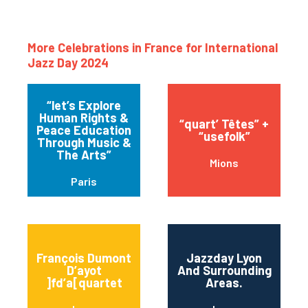
More Celebrations in France for International
Jazz Day 2024
“let’s Explore
Human Rights &
“quart’ Têtes” +
Peace Education
“usefolk”
Through Music &
The Arts”
Mions
Paris
François Dumont
Jazzday Lyon
D’ayot
And Surrounding
]fd’a[quartet
Areas.