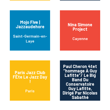
Mojo Five |
Nina Simone
Jazzaudehore
Project
Saint-Germain-en-
Cayenne
Laye
Paul Cheron 4tet
“hommage À Guy
Paris Jazz Club
Lafitte”/ Le Big
FÊte Le Jazz Day
Band Du
Ba
!
Conservatoire
Guy Lafitte,
Paris
Dirigé Par Nicolas
Sabathé