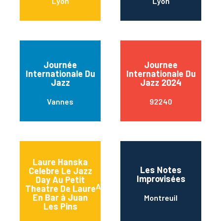
Lyon
Lyon
Journée
Journee
Internationale Du
Internationale Du
Jazz
Jazz 2024
Vannes
92240
Laure Hanska
Les Notes
Celebre Le Jazz
Improvisées
Day Au Petit
Antibes
Theatre De Laure
En Bar à Juan
Montreuil
Les Pins