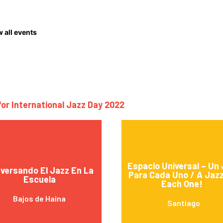
 all events
for International Jazz Day 2022
Espacio Universal – Un
versando El Jazz En La
Para Cada Uno / A Jazz
Escuela
Each One!
Bajos de Haina
Santiago