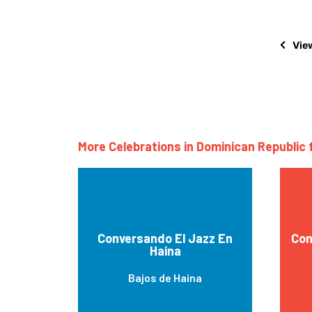
View
More Celebrations in Dominican Republic 
Conversando El Jazz En
Con
Haina
Bajos de Haina