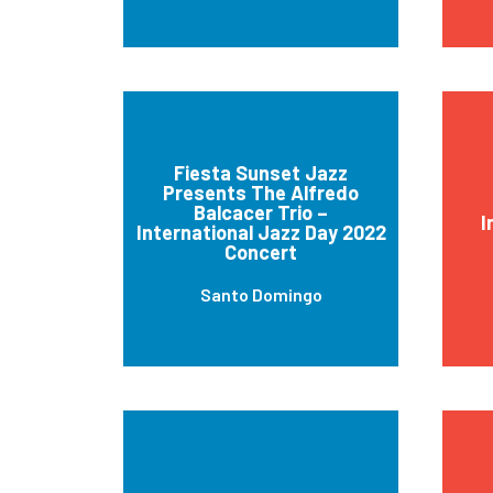
Fiesta Sunset Jazz
Presents The Alfredo
Balcacer Trio –
I
International Jazz Day 2022
Concert
Santo Domingo