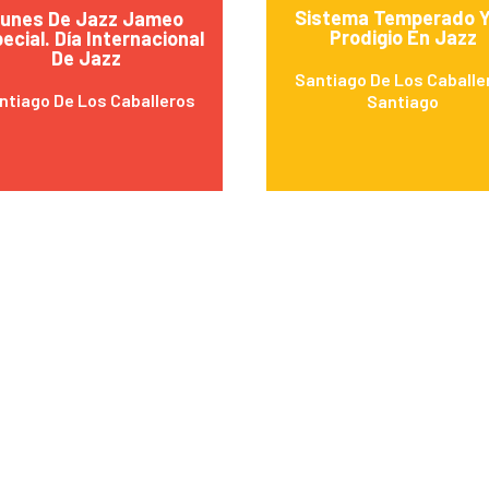
Sistema Temperado Y
unes De Jazz Jameo
Prodigio En Jazz
ecial. Día Internacional
De Jazz
Santiago De Los Caballe
ntiago De Los Caballeros
Santiago