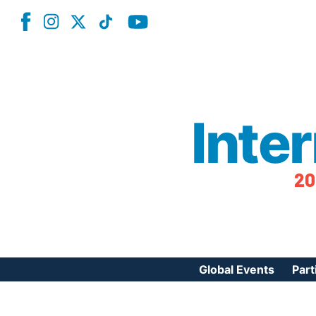
Inte
20
Global Events
Part
Reg