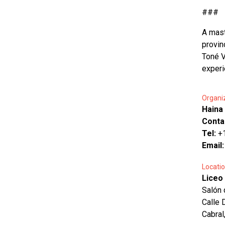
###
A mast
provin
Toné V
experi
Organi
Haina
Conta
Tel:
+
Email
Locatio
Liceo
Salón 
Calle 
Cabral