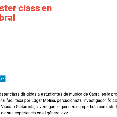
ster class en
 to Participate
Photos
Education Progra
FAQs
bral
t Our Community
Poster Gallery
Education Progra
z Day Organizers
Education Progra
3
z Day Logos, Playlists & Promos
Education Progra
Education Progra
Education Progra
Education Progra
Smithsonian Instit
son
ster class dirigidas a estudiantes de música de Cabral en la pro
na, facilitada por Edgar Molina, percucionista, investigador, folcl
 Vicioso Guitarrista, investigador, quienes compartirán con estu
 de sus experiencia en el género jazz.