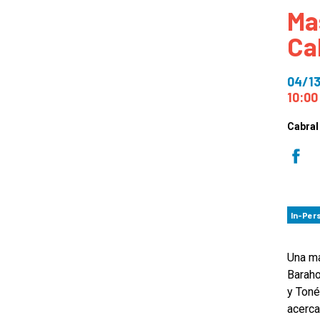
Ma
How
Ca
Mee
Jaz
04/1
Jaz
10:00
Cabral
In-Per
Una ma
Baraho
y Toné
acerca