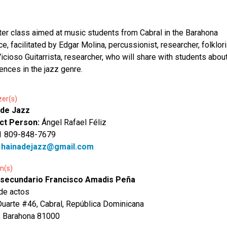
er class aimed at music students from Cabral in the Barahona
ce, facilitated by Edgar Molina, percussionist, researcher, folklori
icioso Guitarrista, researcher, who will share with students about
ences in the jazz genre.
zer(s)
 de Jazz
ct Person:
Ángel Rafael Féliz
1 809-848-7679
:
hainadejazz@gmail.com
n(s)
 secundario Francisco Amadis Peña
de actos
Duarte #46, Cabral, República Dominicana
, Barahona 81000