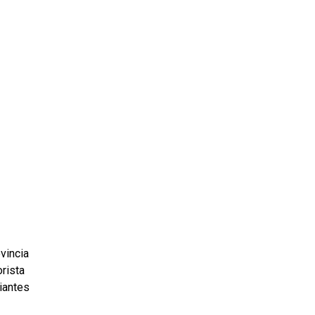
ms 2026
Press Releases
ms 2025
ms 2024
ms 2023
ms 2022
ms 2021
ms 2020
ution
vincia
orista
diantes