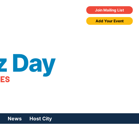
Join Mailing List
Add Your Event
z Day
TES
News
Host City
urces
 Jazz Day
Press Coverage