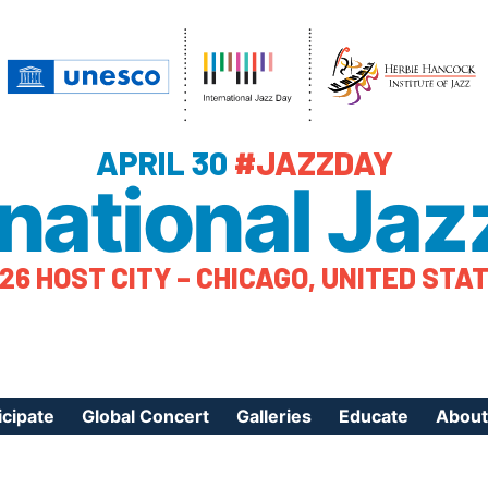
APRIL 30
#JAZZDAY
rnational Jaz
26 HOST CITY – CHICAGO, UNITED STA
icipate
Global Concert
Galleries
Educate
About
ister Your Event
Videos
Educational Reso
About