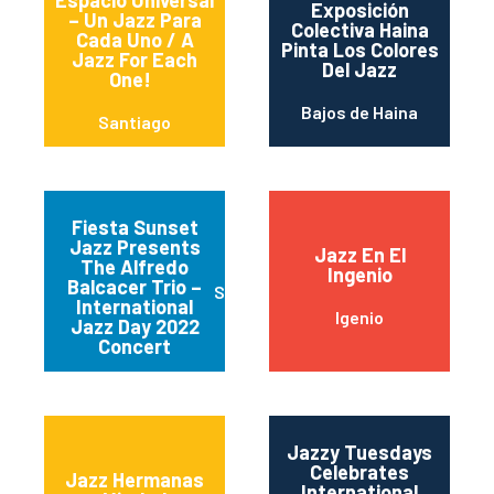
Espacio Universal
Exposición
– Un Jazz Para
Colectiva Haina
Cada Uno / A
Pinta Los Colores
Jazz For Each
Del Jazz
One!
Bajos de Haina
Santiago
Fiesta Sunset
Jazz Presents
Jazz En El
The Alfredo
Ingenio
Balcacer Trio –
Santo Domingo
International
Igenio
Jazz Day 2022
Concert
Jazzy Tuesdays
Celebrates
Jazz Hermanas
International