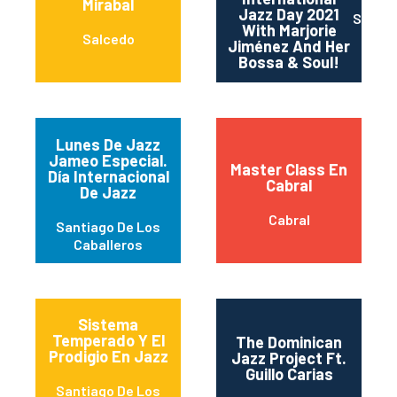
Mirabal
Jazz Day 2021
Santo
With Marjorie
Salcedo
Jiménez And Her
Bossa & Soul!
Lunes De Jazz
Jameo Especial.
Master Class En
Día Internacional
Cabral
De Jazz
Cabral
Santiago De Los
Caballeros
Sistema
Temperado Y El
The Dominican
Prodigio En Jazz
Jazz Project Ft.
Guillo Carias
Santiago De Los