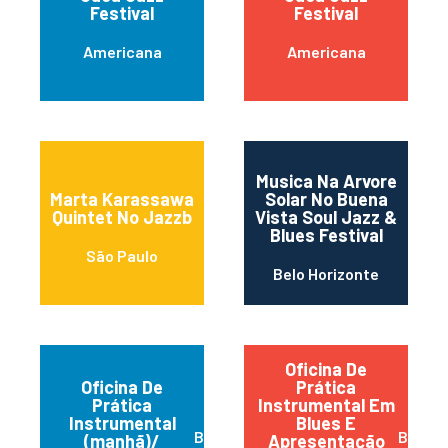
Festival
Festival
Americana
Americana
Musica Na Arvore
Marta Karassawa
Solar No Buena
Quintet No Jazzb
Vista Soul Jazz &
Blues Festival
São Paulo
Belo Horizonte
Oficina De
Oficina De
Prática
Prática
Instrumental Em
Instrumental
Blues E
Belem
Belem
(manhã)/
Apresentação