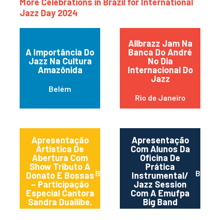
More Celebrations in Brazil for International
Jazz Day 2024
Allbrazz Jam Na
A Importância Do
Banca Do André
Jazz Na Cultura
No Dia
Amazônida
Internacional Do
Jazz
Belém
Rio de Janeiro
Apresentação
Apresentação
Artística De
Com Alunos Da
Abertura Com
Oficina De
Show Tributo A
Prática
Belem
Belem
Donato E Bossas
Instrumental/
– Participação
Jazz Session
Especial Cantora
Com A Emufpa
Sandra Duailibe.
Big Band