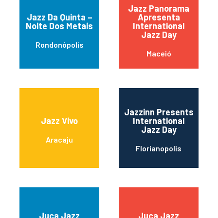
Jazz Panorama
Jazz Da Quinta –
Apresenta
Noite Dos Metais
International
Jazz Day
Rondonópolis
Maceió
Jazzinn Presents
Jazz Vivo
International
Jazz Day
Aracaju
Florianopolis
Juca Jazz
Juca Jazz