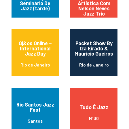
Seminário De
Artística Com
Jazz (tarde)
Nelson Neves
Jazz Trio
Oj&os Online –
Pocket Show By
International
Iza Eirado &
Jazz Day
Mauricio Gueiros
Rio de Janeiro
Rio de Janeiro
Rio Santos Jazz
Tudo É Jazz
Fest
Nº30
Santos