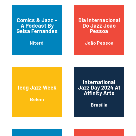
Comics & Jazz –
Dia Internacional
A Podcast By
Do Jazz João
Geisa Fernandes
Pessoa
Niterói
João Pessoa
International
Iecg Jazz Week
Jazz Day 2024 At
Affinity Arts
Belem
Brasília