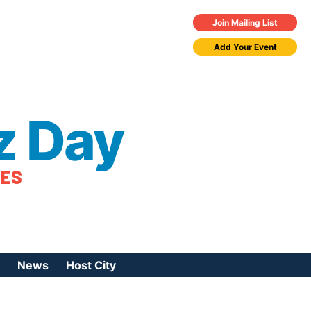
Join Mailing List
Add Your Event
z Day
TES
News
Host City
urces
 Jazz Day
Press Coverage