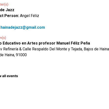
zer(s)
 de Jazz
ct Person:
Angel Féliz
:
hainadejazz@gmail.com
n(s)
o Educativo en Artes profesor Manuel Féliz Peña
Av Refinería & Calle Respaldo Del Monte y Tejada, Bajos de Haina
de Haina, 91000
 all events