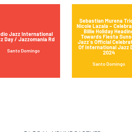
Sebastian Murena Tri
Nicole Lazala – Celebra
Billie Holiday Headin
dio Jazz International
Towards Fiesta Suns
z Day / Jazzomania Rd
Jazz´s Official Celebra
Of International Jazz 
Santo Domingo
2024
Santo Domingo