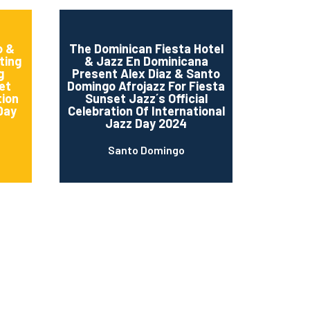
o &
The Dominican Fiesta Hotel
ting
& Jazz En Dominicana
g
Present Alex Diaz & Santo
et
Domingo Afrojazz For Fiesta
tion
Sunset Jazz´s Official
Day
Celebration Of International
Jazz Day 2024
Santo Domingo