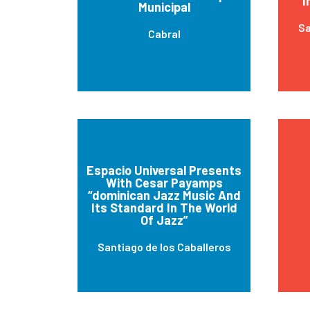
I
Municipal
Sa
Cabral
Espacio Universal Presents
With Cesar Payamps
“dominican Jazz Music And
Its Standard In The World
Of Jazz”
Santiago de los Caballeros