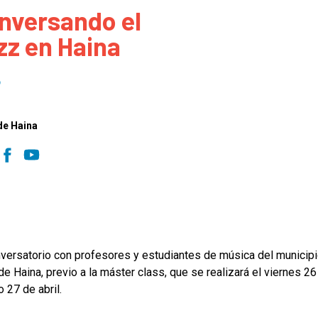
nversando el
 to Participate
Photos
Education Progra
FAQs
zz en Haina
t Our Community
Poster Gallery
Education Progra
z Day Organizers
Education Progra
6
z Day Logos, Playlists & Promos
Education Progra
Education Progra
de Haina
Education Progra
Education Progra
Smithsonian Instit
versatorio con profesores y estudiantes de música del municip
de Haina, previo a la máster class, que se realizará el viernes 26
 27 de abril.