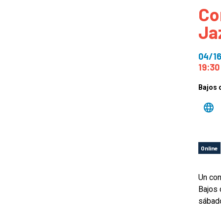
Co
How
Ja
Mee
Jaz
04/1
Jaz
19:30
Bajos 
Online
Un con
Bajos 
sábado