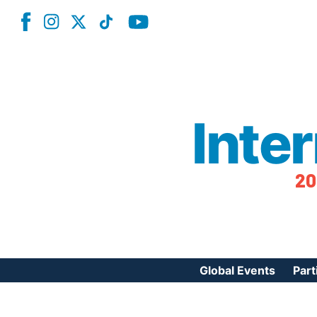
Inte
20
Global Events
Part
Reg