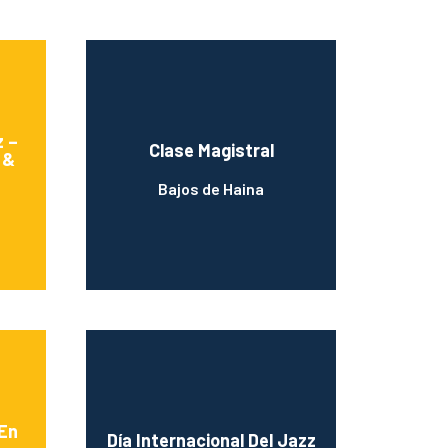
z –
Clase Magistral
 &
Bajos de Haina
 En
Día Internacional Del Jazz