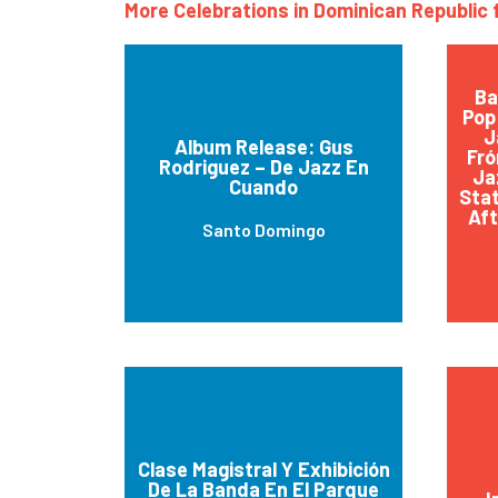
More Celebrations in Dominican Republic 
Ba
Pop
J
Album Release: Gus
Fró
Rodriguez – De Jazz En
Ja
Cuando
Stat
Aft
Santo Domingo
Clase Magistral Y Exhibición
De La Banda En El Parque