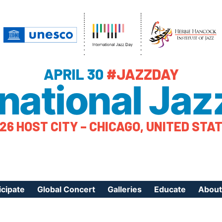
APRIL 30
#JAZZDAY
rnational Jaz
26 HOST CITY – CHICAGO, UNITED STA
icipate
Global Concert
Galleries
Educate
About
ister Your Event
Videos
Educational Reso
About