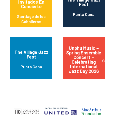
Invitados En
Fest
Concierto
Punta Cana
Santiago de los
Caballeros
Unphu Music –
The Village Jazz
Spring Ensemble
Fest
Concert –
Santo
Celebrating
International
Punta Cana
Jazz Day 2026