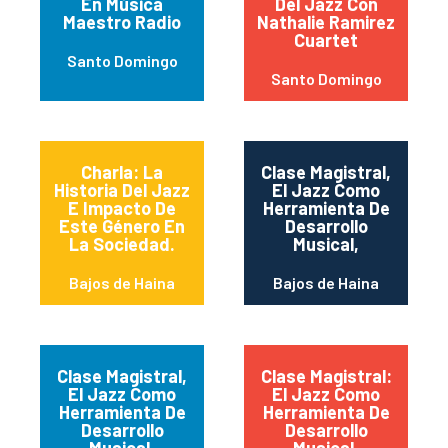
En Música
Del Jazz Con
Maestro Radio
Nathalie Ramirez
Cuartet
Santo Domingo
Santo Domingo
Charla: La
Clase Magistral,
Historia Del Jazz
El Jazz Como
E Impacto De
Herramienta De
Este Género En
Desarrollo
La Sociedad.
Musical,
Bajos de Haina
Bajos de Haina
Clase Magistral,
Clase Magistral:
El Jazz Como
El Jazz Como
Herramienta De
Herramienta De
Desarrollo
Desarrollo