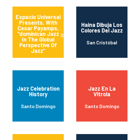
Espacio Universal
Presents, With
Haina Dibuja Los
Cesar Payamps,
Colores Del Jazz
“dominican Jazz
Santiago
In The Global
San Cristóbal
Perspective Of
Jazz”
Jazz Celebration
Jazz En La
History
Vitrola
Santo Domingo
Santo Domingo