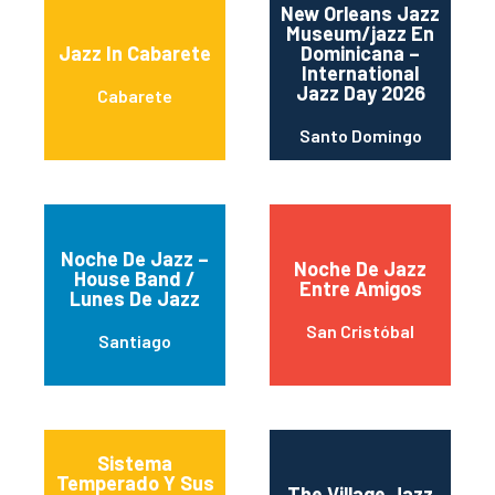
New Orleans Jazz
Museum/jazz En
Jazz In Cabarete
Dominicana –
International
Jazz Day 2026
Cabarete
Santo Domingo
Noche De Jazz –
Noche De Jazz
House Band /
Entre Amigos
Lunes De Jazz
San Cristóbal
Santiago
Sistema
Temperado Y Sus
The Village Jazz