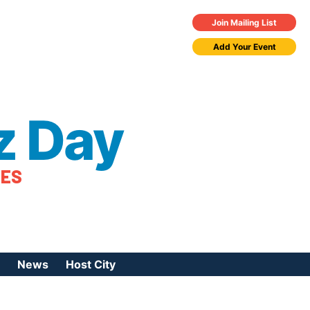
Join Mailing List
Add Your Event
z Day
TES
News
Host City
urces
 Jazz Day
Press Coverage