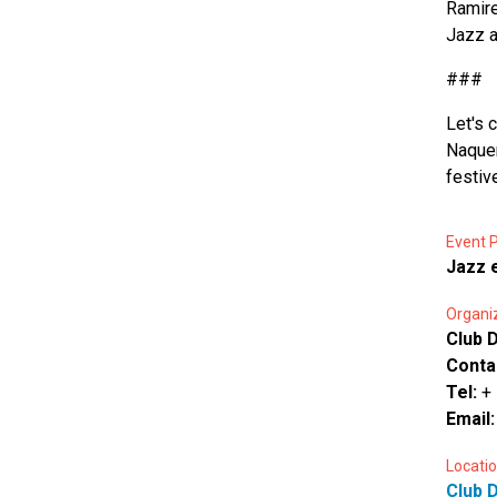
Ramire
Jazz a
###
Let's 
Naqueñ
festiv
Event P
Jazz 
Organi
Club D
Conta
Tel:
+
Email
Locatio
Club D