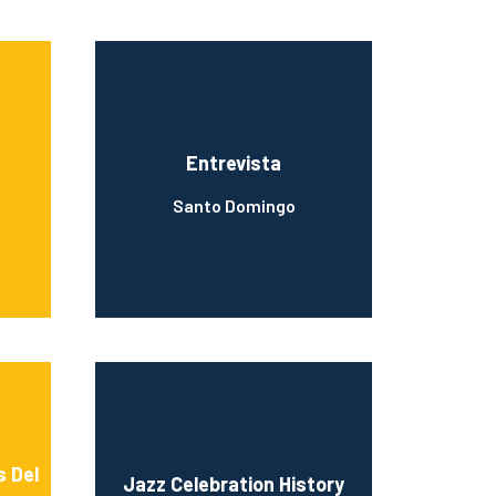
Entrevista
Santo Domingo
s Del
Jazz Celebration History