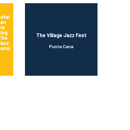
otel
can
he
ing
The Village Jazz Fest
 The
Jazz
Punta Cana
ional