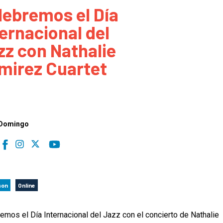
lebremos el Día
 to Participate
Photos
Education Progra
FAQs
ternacional del
t Our Community
Poster Gallery
Education Progra
zz con Nathalie
z Day Organizers
Education Progra
mirez Cuartet
z Day Logos, Playlists & Promos
Education Progra
Education Progra
Education Progra
Education Progra
 Domingo
Smithsonian Instit
son
Online
emos el Día Internacional del Jazz con el concierto de Nathalie