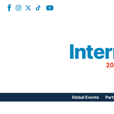
Inte
20
Global Events
Part
Reg