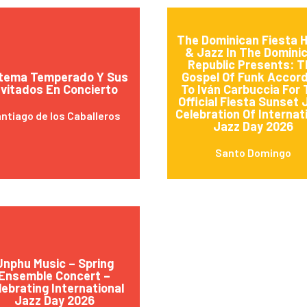
The Dominican Fiesta H
& Jazz In The Domini
Republic Presents: T
tema Temperado Y Sus
Gospel Of Funk Accord
nvitados En Concierto
To Iván Carbuccia For
Official Fiesta Sunset 
Celebration Of Internat
ntiago de los Caballeros
Jazz Day 2026
Santo Domingo
Unphu Music – Spring
Ensemble Concert –
lebrating International
Jazz Day 2026