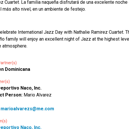
z Cuartet. La familia naqueña disfrutará de una excelente noche
l más alto nivel, en un ambiente de festejo.
celebrate International Jazz Day with Nathalie Ramirez Cuartet. T
o family will enjoy an excellent night of Jazz at the highest level
e atmosphere.
artner(s)
en Dominicana
zer(s)
eportivo Naco, Inc.
ct Person:
Mario Alvarez
:
marioalvarezs@me.com
n(s)
eportivo Naco, Inc.