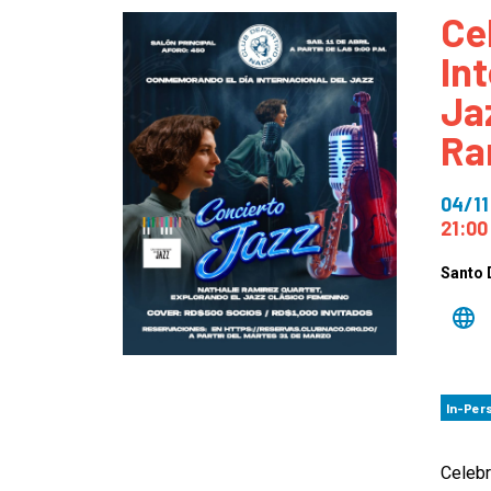
Ce
How
In
Mee
Ja
Jaz
Ra
Jaz
04/11
21:00
Santo
In-Per
Celebr