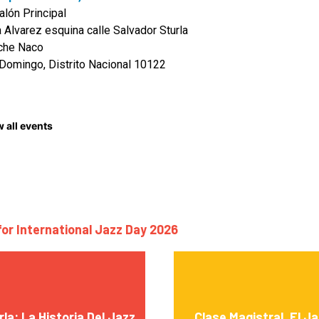
alón Principal
a Alvarez esquina calle Salvador Sturla
che Naco
Domingo, Distrito Nacional 10122
 all events
for International Jazz Day 2026
la: La Historia Del Jazz
Clase Magistral, El J