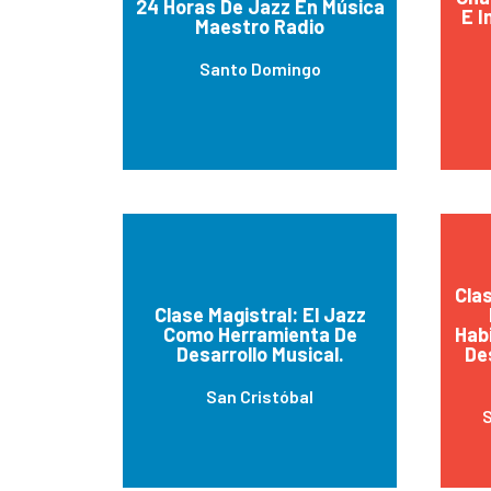
24 Horas De Jazz En Música
E I
Maestro Radio
Santo Domingo
Cla
Clase Magistral: El Jazz
Como Herramienta De
Habi
Desarrollo Musical.
De
San Cristóbal
S