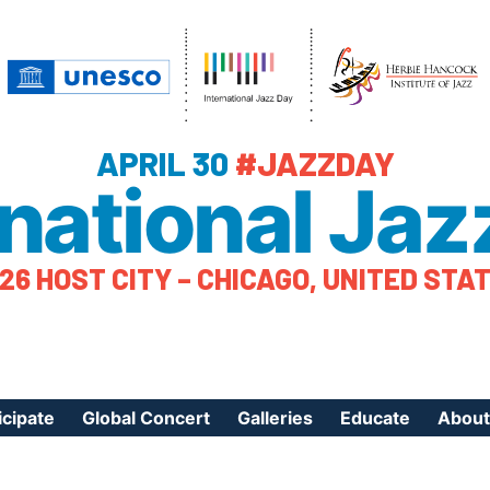
APRIL 30
#JAZZDAY
rnational Jaz
26 HOST CITY – CHICAGO, UNITED STA
icipate
Global Concert
Galleries
Educate
About
ister Your Event
Videos
Educational Reso
About