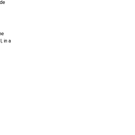
 de
he
, in a