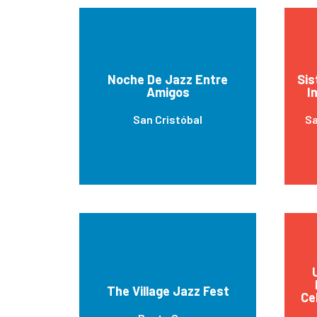
Noche De Jazz Entre
Sis
Amigos
I
San Cristóbal
Sa
The Village Jazz Fest
Ce