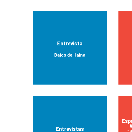
Entrevista
Bajos de Haina
Espa
Entrevistas
“