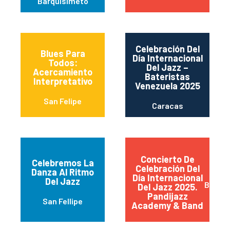
Barquisimeto
Celebración Del
Blues Para
Día Internacional
Todos:
Del Jazz –
Acercamiento
Bateristas
Interpretativo
Venezuela 2025
San Felipe
Caracas
Concierto De
Celebremos La
Celebración Del
Danza Al Ritmo
Día Internacional
Del Jazz
Barqui
Del Jazz 2025.
Pandijazz
San Fellipe
Academy & Band