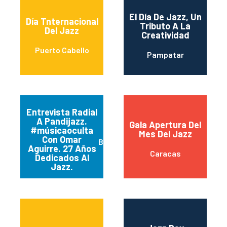
El Día De Jazz, Un
Día Tnternacional
Tributo A La
Del Jazz
Creatividad
Puerto Cabello
Pampatar
Entrevista Radial
A Pandijazz.
Gala Apertura Del
#músicaoculta
Mes Del Jazz
Con Omar
Barquisimeto
Aguirre. 27 Años
Caracas
Dedicados Al
Jazz.