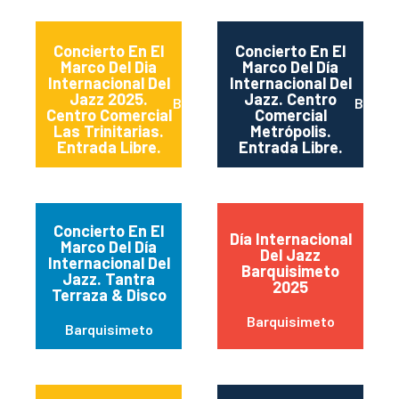
Concierto En El
Concierto En El
Marco Del Dia
Marco Del Día
Internacional Del
Internacional Del
Jazz 2025.
Jazz. Centro
Barquisimeto
Barqui
Centro Comercial
Comercial
Las Trinitarias.
Metrópolis.
Entrada Libre.
Entrada Libre.
Concierto En El
Día Internacional
Marco Del Día
Del Jazz
Internacional Del
Barquisimeto
Jazz. Tantra
2025
Terraza & Disco
Barquisimeto
Barquisimeto