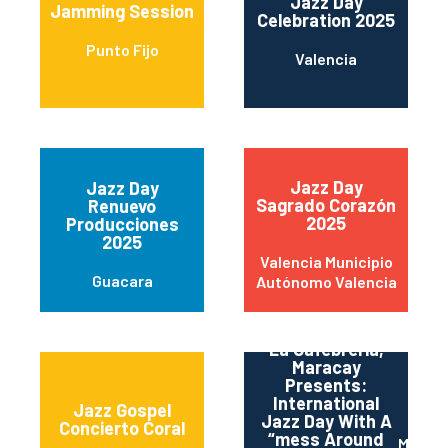
Jazz Day
Jamming Session
Celebration 2025
Punto Fijo
Valencia
Jazz Day
Jazz Day
Sagrado Corazón
Renuevo
2025
Producciones
2025
Valencia Municipio
Guacara
Autónomo Valencia
La Cafebrería,
Maracay
Presents:
International
Jazz Gospel
Jazz Day With A
Concierto Coral
“mess Around
Marac