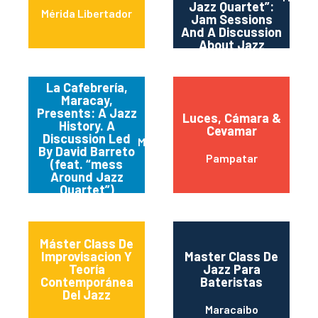
Jazz Quartet”:
Mérida Libertador
Jam Sessions
And A Discussion
About Jazz
History.
La Cafebrería,
Maracay,
Presents: A Jazz
Luces, Cámara &
History. A
Cevamar
Discussion Led
Maracay
By David Barreto
Pampatar
(feat. “mess
Around Jazz
Quartet”)
Máster Class De
Improvisacion Y
Master Class De
Teoría
Jazz Para
Contemporánea
Bateristas
Del Jazz
Maracaibo