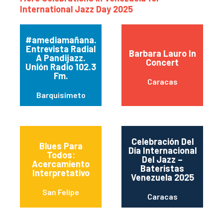
International Jazz Day 2025
#amediamañana.
Entrevista Radial
Barbara Lauro In
A Pandijazz.
Concert
Unión Radio 102.3
Fm.
Caracas
Barquisimeto
Celebración Del
Blues Para
Día Internacional
Todos:
Del Jazz –
Acercamiento
Bateristas
Interpretativo
Venezuela 2025
San Felipe
Caracas