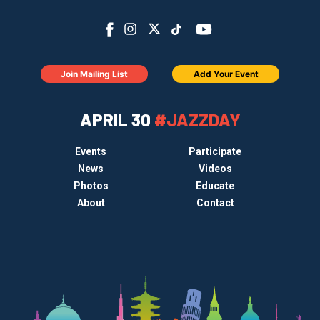
Join Mailing List
Add Your Event
APRIL 30
#JAZZDAY
Events
Participate
News
Videos
Photos
Educate
About
Contact