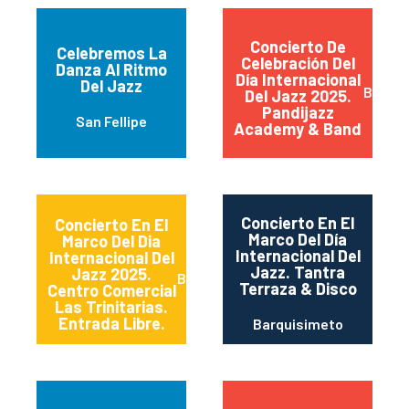
Concierto De
Celebremos La
Celebración Del
Danza Al Ritmo
Día Internacional
Del Jazz
Barqui
Del Jazz 2025.
Pandijazz
San Fellipe
Academy & Band
Concierto En El
Concierto En El
Marco Del Día
Marco Del Dia
Internacional Del
Internacional Del
Jazz. Tantra
Jazz 2025.
Barquisimeto
Terraza & Disco
Centro Comercial
Las Trinitarias.
Entrada Libre.
Barquisimeto