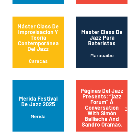
Máster Class De
Improvisacion Y
Master Class De
Teoría
Jazz Para
Contemporánea
Bateristas
Del Jazz
Maracaibo
Caracas
Páginas Del Jazz
Presents: “jazz
Merida Festival
Forum” A
De Jazz 2025
Conversation
Caraca
With Simón
Merida
Balliache And
Sandro Oramas.