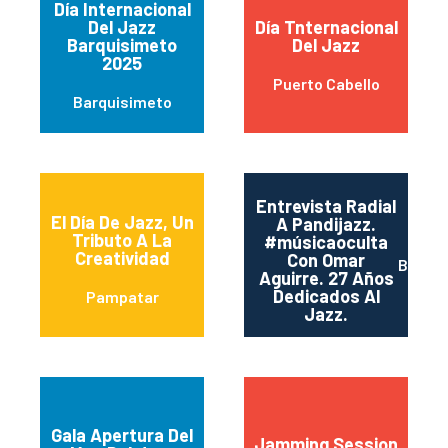
Día Internacional
Del Jazz
Día Tnternacional
Barquisimeto
Del Jazz
2025
Puerto Cabello
Barquisimeto
Entrevista Radial
El Día De Jazz, Un
A Pandijazz.
Tributo A La
#músicaoculta
Creatividad
Con Omar
Barqui
Aguirre. 27 Años
Dedicados Al
Pampatar
Jazz.
Gala Apertura Del
Jamming Session