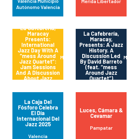
Valencia Municipio
Mérida Libertador
Autónomo Valencia
La Cafebrería,
Maracay
La Cafebrería,
Presents:
Maracay,
International
Presents: A Jazz
Jazz Day With A
History. A
“mess Around
Discussion Led
Maracay
Marac
Jazz Quartet”:
By David Barreto
Jam Sessions
(feat. “mess
And A Discussion
Around Jazz
About Jazz
Quartet”)
History.
La Caja Del
Fósforo Celebra
Luces, Cámara &
El Día
Cevamar
Internacional Del
Jazz 2025
Pampatar
Valencia