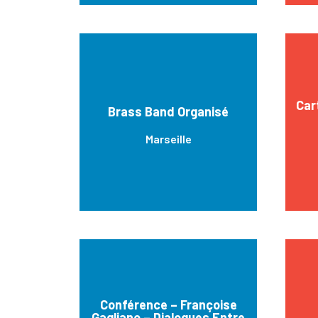
Car
Brass Band Organisé
Marseille
Conférence – Françoise
Gagliano – Dialogues Entre