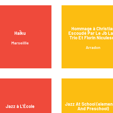
Hommage à Christia
HaÏku
Escoudé Par Le Jb L
Trio Et Florin Nicules
Marseillle
Arradon
Jazz At School (elemen
Jazz à L’École
And Preschool)