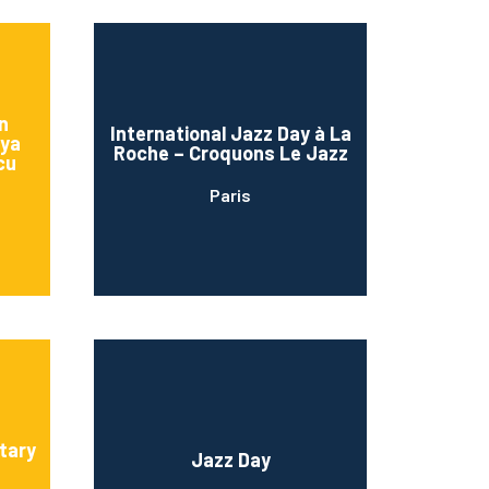
n
International Jazz Day à La
aya
Roche – Croquons Le Jazz
cu
Paris
tary
Jazz Day