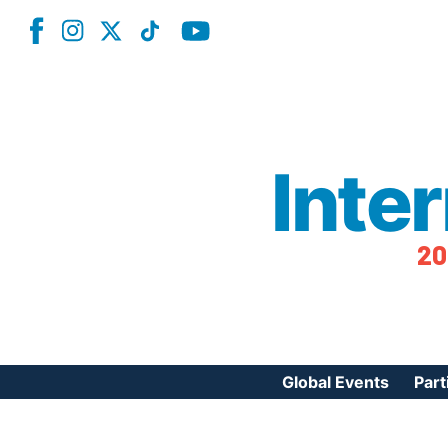
Inte
20
Global Events
Part
Reg