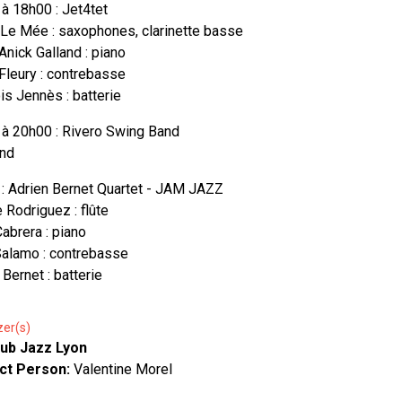
à 18h00 : Jet4tet
 Le Mée : saxophones, clarinette basse
Anick Galland : piano
 Fleury : contrebasse
is Jennès : batterie
à 20h00 : Rivero Swing Band
and
: Adrien Bernet Quartet - JAM JAZZ
 Rodriguez : flûte
abrera : piano
Salamo : contrebasse
 Bernet : batterie
zer(s)
lub Jazz Lyon
ct Person:
Valentine Morel