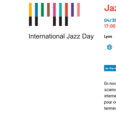
Ja
How
Mee
04/3
Jaz
17:00
Jaz
Lyon
In-Per
En nov
scienc
intern
pour c
termin