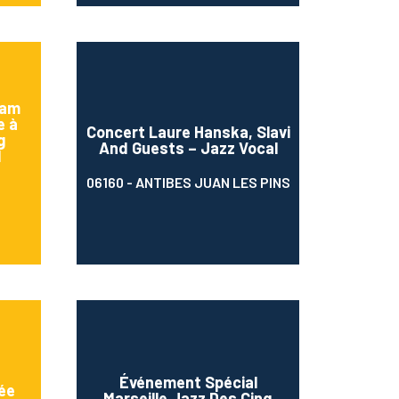
Jam
e à
Concert Laure Hanska, Slavi
g
And Guests – Jazz Vocal
l
06160 - ANTIBES JUAN LES PINS
Événement Spécial
ée
Marseille Jazz Des Cinq