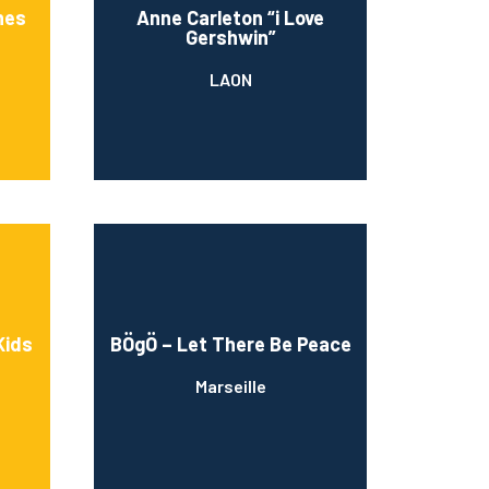
nes
Anne Carleton “i Love
Gershwin”
LAON
Kids
BÖgÖ – Let There Be Peace
Marseille