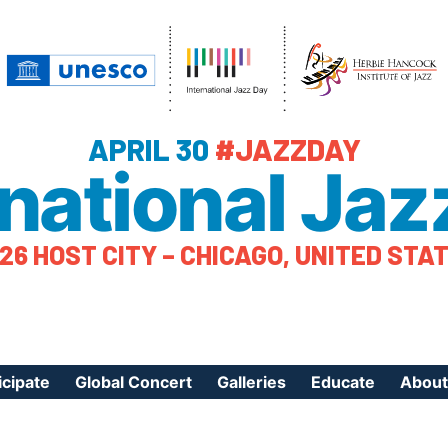
APRIL 30
#JAZZDAY
rnational Jaz
26 HOST CITY – CHICAGO, UNITED STA
icipate
Global Concert
Galleries
Educate
About
ister Your Event
Videos
Educational Reso
About