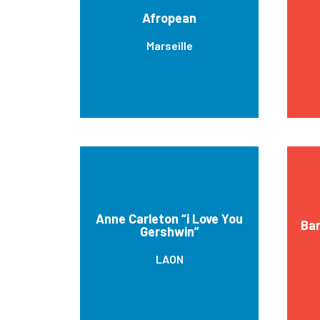
Afropean
Marseille
Anne Carleton “i Love You
Ban
Gershwin”
LAON