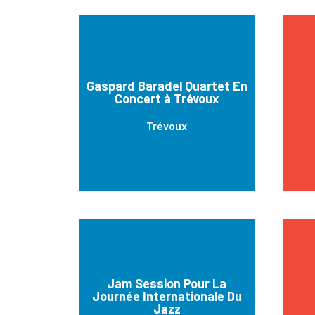
Gaspard Baradel Quartet En
Concert à Trévoux
Trévoux
Jam Session Pour La
Journée Internationale Du
Jazz