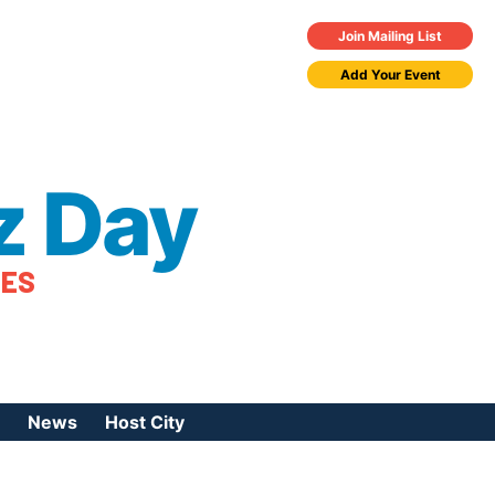
Join Mailing List
Add Your Event
z Day
TES
News
Host City
urces
 Jazz Day
Press Coverage