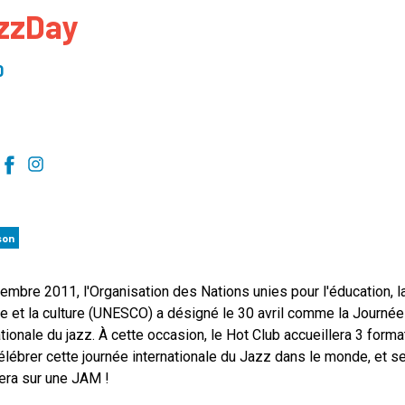
zzDay
 to Participate
Photos
Education Progra
FAQs
t Our Community
Poster Gallery
Education Progra
0
z Day Organizers
Education Progra
z Day Logos, Playlists & Promos
Education Progra
Education Progra
Education Progra
Education Progra
Smithsonian Instit
son
embre 2011, l'Organisation des Nations unies pour l'éducation, l
e et la culture (UNESCO) a désigné le 30 avril comme la Journée
ationale du jazz. À cette occasion, le Hot Club accueillera 3 form
élébrer cette journée internationale du Jazz dans le monde, et s
era sur une JAM !