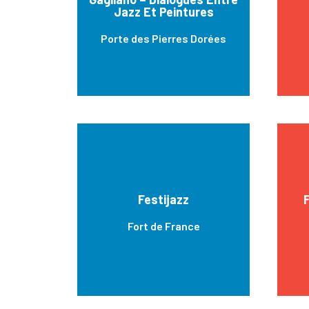
Jazz Et Peintures
Porte des Pierres Dorées
Festijazz
F
Fort de France