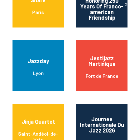
Share
Honoring 250
Paris
Years Of Franco-
american
Paris
Friendship
Jestijazz
Jazzday
Martinique
Lyon
Fort de France
Journee
Jinja Quartet
Internationale Du
Jazz 2026
Saint-Andéol-de-
Vals