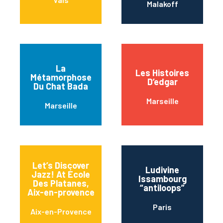
Malakoff
La
Les Histoires
Métamorphose
D’edgar
Du Chat Bada
Marseille
Marseille
Let’s Discover
Ludivine
Jazz! At École
Issambourg
Des Platanes,
“antiloops”
Aix-en-provence
Paris
Aix-en-Provence