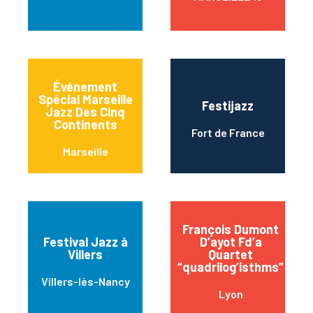
Événement
Spécial Marseille
Festijazz
Jazz Des Cinq
Continents
Fort de France
Marseille
François Dumont
Festival Jazz à
D’ayot Fd’a
Villers
Quartet
“quadrilog’isthms”
Villers-lès-Nancy
Lyon