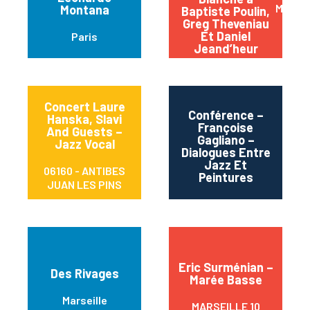
Mâcon
Montana
Baptiste Poulin,
Greg Theveniau
Et Daniel
Paris
Jeand’heur
Concert Laure
Conférence –
Hanska, Slavi
Françoise
And Guests –
Gagliano –
Porte
Jazz Vocal
Dialogues Entre
Jazz Et
06160 - ANTIBES
Peintures
JUAN LES PINS
Eric Surménian –
Des Rivages
Marée Basse
Marseille
MARSEILLE 10