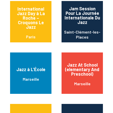
Jam Session
International
Pour La Journée
Jazz Day à La
Internationale Du
Roche –
Jazz
Croquons Le
Jazz
Saint-Clément-les-
Paris
Places
Jazz At School
Jazz à L’École
(elementary And
Preschool)
Marseille
Marseille