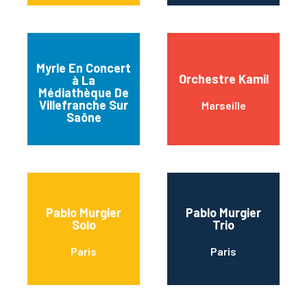
Myrle En Concert
Orchestre Kamil
à La
Villefranche-sur-
Médiathèque De
Saône
Villefranche Sur
Marseille
Saône
Pablo Murgier
Pablo Murgier
Solo
Trio
Paris
Paris