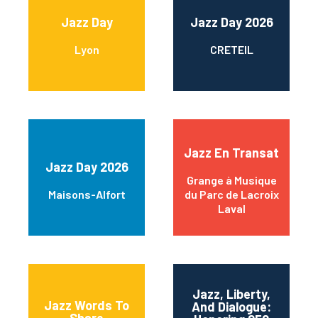
Jazz Day
Jazz Day 2026
Lyon
CRETEIL
Jazz En Transat
Jazz Day 2026
Grange à Musique
Maisons-Alfort
du Parc de Lacroix
Laval
Jazz, Liberty,
Jazz Words To
And Dialogue: