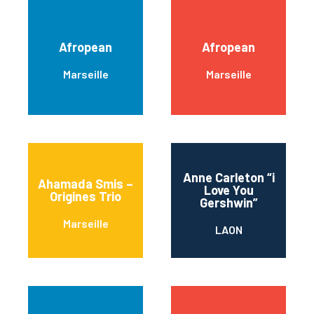
Afropean
Afropean
Marseille
Marseille
Anne Carleton “i
Ahamada Smis –
Love You
Origines Trio
Gershwin”
Marseille
LAON