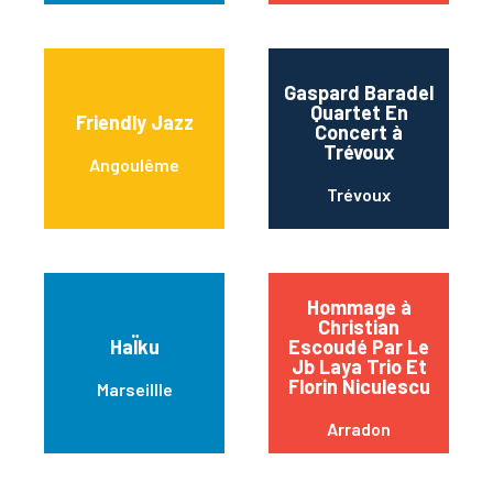
Gaspard Baradel
Quartet En
Friendly Jazz
Concert à
Trévoux
Angoulême
Trévoux
Hommage à
Christian
HaÏku
Escoudé Par Le
Jb Laya Trio Et
Florin Niculescu
Marseillle
Arradon