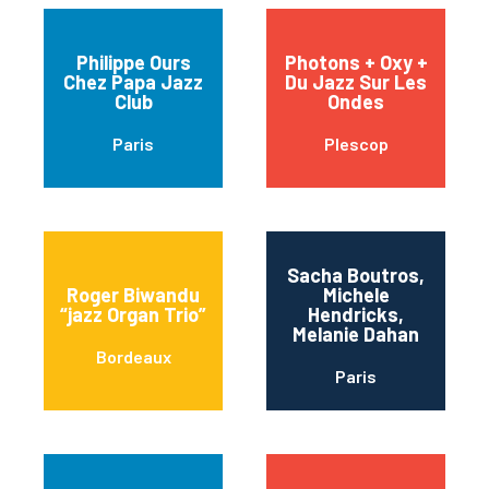
Philippe Ours
Photons + Oxy +
Chez Papa Jazz
Du Jazz Sur Les
Club
Ondes
Paris
Plescop
Sacha Boutros,
Roger Biwandu
Michele
“jazz Organ Trio”
Hendricks,
Melanie Dahan
Bordeaux
Paris