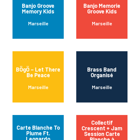
Banjo Groove
Banjo Memorie
Memory Kids
Groove Kids
Marseille
Marseille
BÖgÖ – Let There
Brass Band
Be Peace
Organisé
Marseille
Marseille
Collectif
Carte Blanche To
Crescent + Jam
Plume Ft.
Session Carte
Leonardo
Blanche à