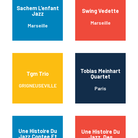
Sachem L’enfant
Swing Vedette
Jazz
Marseille
Marseille
Tobias Meinhart
Tgm Trio
Quartet
GRIGNEUSEVILLE
Paris
Une Histoire Du
Une Histoire Du
Jazz Contee Et
Jazz, Des