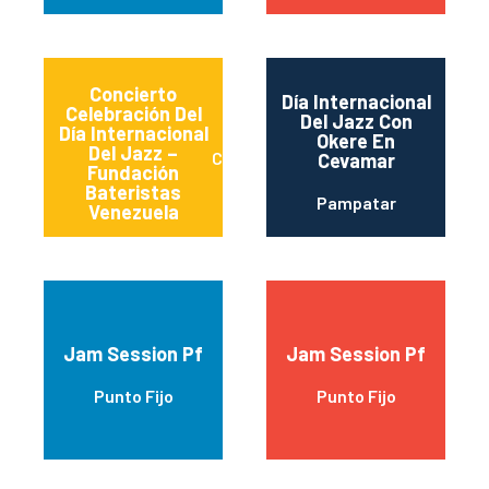
Concierto
Día Internacional
Celebración Del
Del Jazz Con
Día Internacional
Okere En
Del Jazz –
Caracas
Cevamar
Fundación
Bateristas
Pampatar
Venezuela
Jam Session Pf
Jam Session Pf
Punto Fijo
Punto Fijo