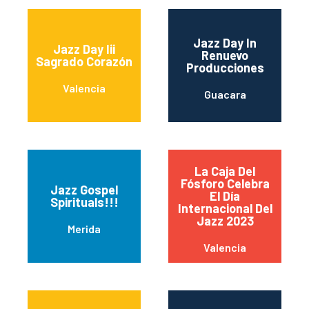
Jazz Day In
Jazz Day Iii
Renuevo
Sagrado Corazón
Producciones
Valencia
Guacara
La Caja Del
Fósforo Celebra
Jazz Gospel
El Día
Spirituals!!!
Internacional Del
Jazz 2023
Merida
Valencia