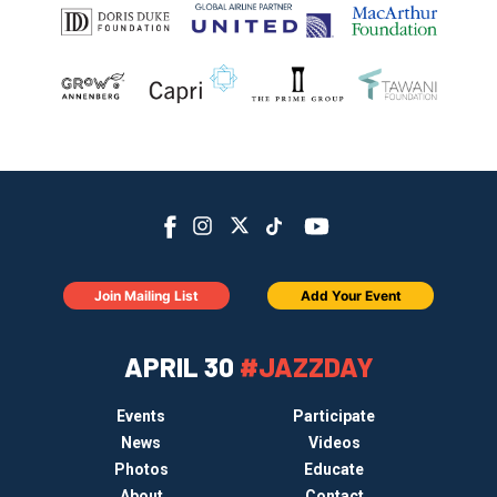
Join Mailing List
Add Your Event
APRIL 30
#JAZZDAY
Events
Participate
News
Videos
Photos
Educate
About
Contact