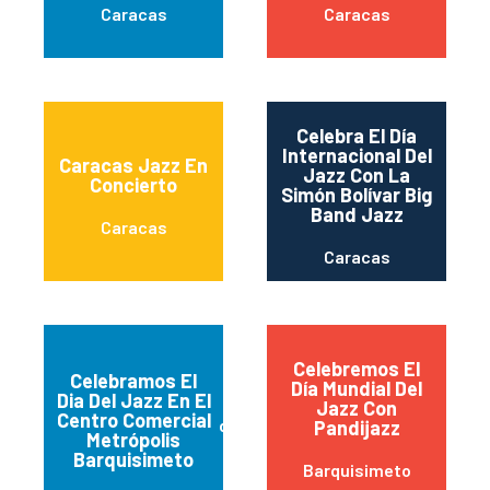
Caracas
Caracas
Celebra El Día
Internacional Del
Caracas Jazz En
Jazz Con La
Concierto
Simón Bolívar Big
Band Jazz
Caracas
Caracas
Celebremos El
Celebramos El
Día Mundial Del
Dia Del Jazz En El
Feria de comidas
Jazz Con
Centro Comercial
del C.C. Metropolis
Pandijazz
Metrópolis
Barquisimeto
Barquisimeto
Barquisimeto