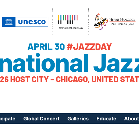
APRIL 30
#JAZZDAY
rnational Jaz
26 HOST CITY – CHICAGO, UNITED STA
icipate
Global Concert
Galleries
Educate
About
ister Your Event
Videos
Educational Reso
About