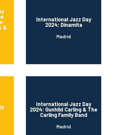
ay
he
International Jazz Day
hn
2024: Dinamita
k &
Madrid
International Jazz Day
ay
2024: Gunhild Carling & The
Carling Family Band
Madrid