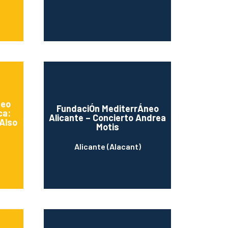
neo
FundaciÓn MediterrÁneo
ca:
Alicante – Concierto Andrea
Also
Motis
Alicante (Alacant)