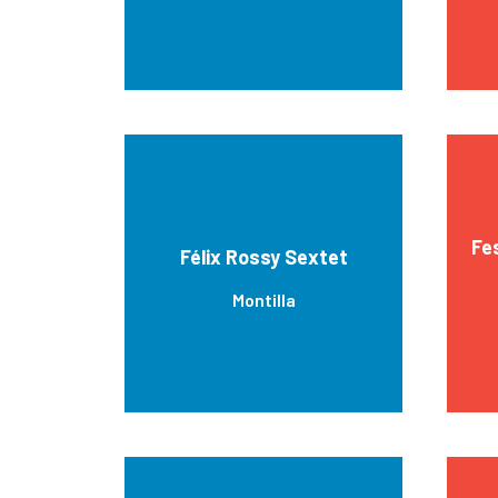
Fe
Félix Rossy Sextet
Montilla