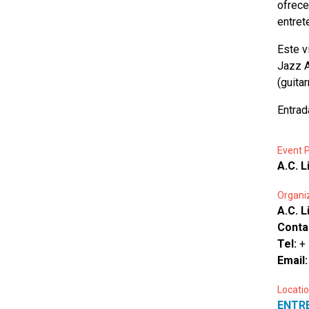
ofrece
entret
Este v
Jazz A
(guita
Entrad
Event P
A.C. L
Organi
A.C. L
Conta
Tel:
+
Email
Locatio
ENTR