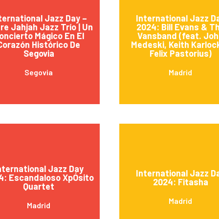
ternational Jazz Day –
International Jazz D
re Jahjah Jazz Trío | Un
2024: Bill Evans & T
oncierto Mágico En El
Vansband (feat. Jo
Corazón Histórico De
Medeski, Keith Karloc
Segovia
Felix Pastorius)
Segovia
Madrid
nternational Jazz Day
International Jazz D
4: Escandaloso XpÓsito
2024: Fitasha
Quartet
Madrid
Madrid