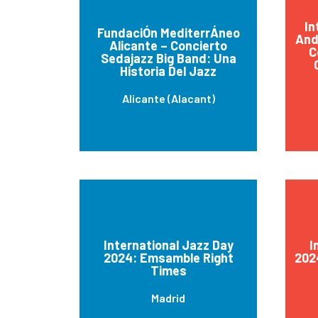
In
FundaciÓn MediterrÁneo
And
Alicante – Concierto
C
Sedajazz Big Band: Una
Historia Del Jazz
Alicante (Alacant)
International Jazz Day
I
2024: Emsamble Right
202
Times
Madrid