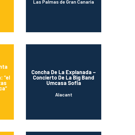
Las Palmas de Gran Canaria
nta
Concha De La Explanada –
 “el
Concierto De La Big Band
zas
Umcasa SofÍa
ca”
Alacant