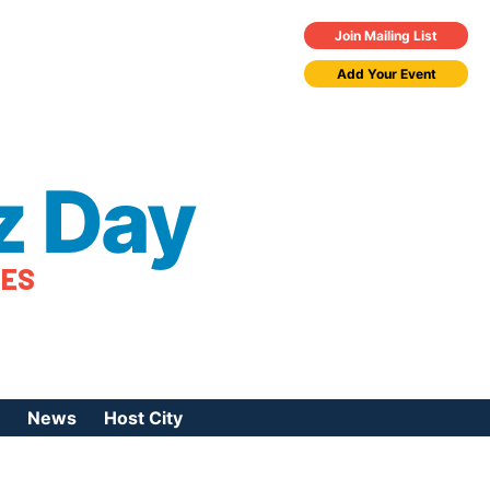
Join Mailing List
Add Your Event
z Day
TES
News
Host City
urces
 Jazz Day
Press Coverage