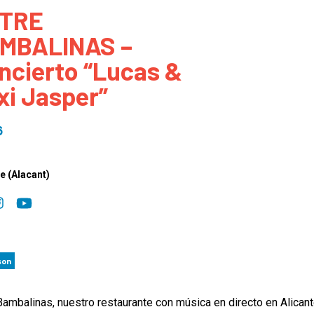
TRE
 to Participate
Photos
Education Progra
FAQs
MBALINAS –
t Our Community
Poster Gallery
Education Progra
ncierto “Lucas &
z Day Organizers
Education Progra
xi Jasper”
z Day Logos, Playlists & Promos
Education Progra
Education Progra
6
Education Progra
Education Progra
e (Alacant)
Smithsonian Instit
son
Bambalinas, nuestro restaurante con música en directo en Alicant