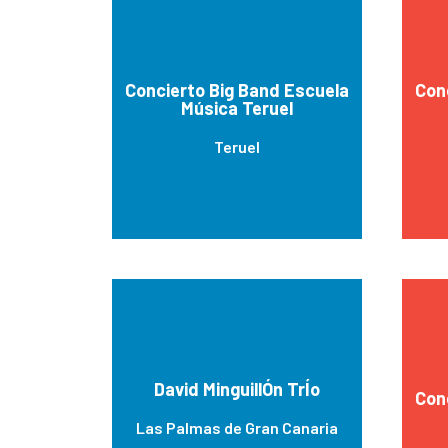
Concierto Big Band Escuela
Con
Música Teruel
Teruel
David MinguillÓn TrÍo
Con
Las Palmas de Gran Canaria