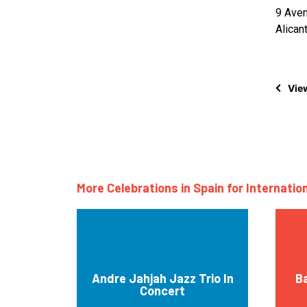
9 Aven
Alican
View
More Celebrations in Spain for Internatio
Andre Jahjah Jazz Trio In
Ba
Concert