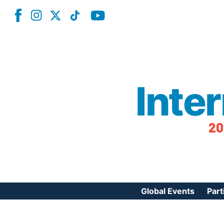
Inte
20
Global Events
Part
Reg