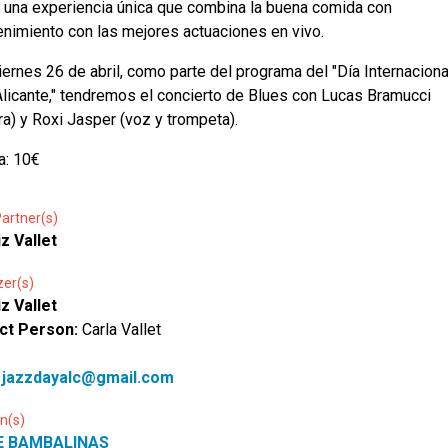
 una experiencia única que combina la buena comida con
enimiento con las mejores actuaciones en vivo.
iernes 26 de abril, como parte del programa del "Día Internaciona
licante," tendremos el concierto de Blues con Lucas Bramucci
rra) y Roxi Jasper (voz y trompeta).
a: 10€
artner(s)
iz Vallet
zer(s)
iz Vallet
ct Person:
Carla Vallet
:
jazzdayalc@gmail.com
n(s)
E BAMBALINAS