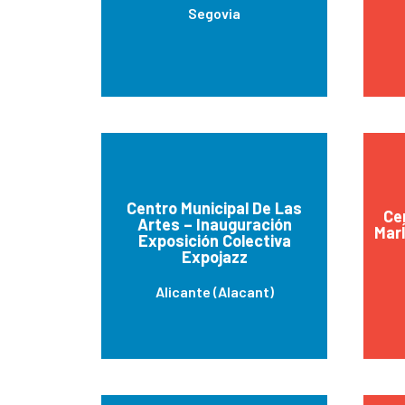
Segovia
Centro Municipal De Las
Ce
Artes – Inauguración
Mar
Exposición Colectiva
Expojazz
Alicante (Alacant)