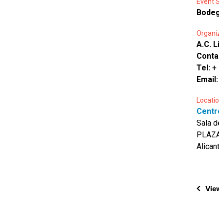
Event 
Bodeg
Organi
A.C. L
Conta
Tel:
+
Email
Locatio
Centr
Sala d
PLAZA
Alican
View