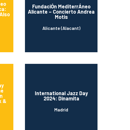
neo
FundaciÓn MediterrÁneo
ca:
Alicante – Concierto Andrea
Also
Motis
Alicante (Alacant)
ay
he
International Jazz Day
hn
2024: Dinamita
k &
Madrid