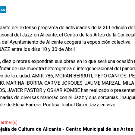
son
arte del extenso programa de actividades de la XIII edición del
acional del Jazz en Alicante, el Centro de las Artes de la Conceja
a del Ayuntamiento de Alicante acogerá la exposición colectiva
ZZ entre los días 10 y 30 de Abril.
a, diez pintores expondrán sus obras en lo que será una ocasión 
frutar de una muestra heterogénea e intergeneracional del pano
tico de la ciudad. AMIR 786, MORAN BERRUTI, PEPO CANTOS, P
O, MARINA IBORRA, CARME JORQUES, JAUME MARZAL, MILA
S, JAVIER PASTOR y OSKAR KOMBE han realizado o presentan
onadas de diversas maneras con el Jazz y sus cercanías. Inaugu
ile de Elena Barrera, Poetisa: Isabel Giui y Jazz en vivo.
artner(s)
alía de Cultura de Alicante - Centro Municipal de las Artes