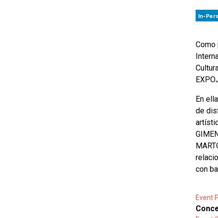
In-Per
Como p
Intern
Cultur
EXPOJA
En ell
de dis
artís
GIMEN
MARTO
relaci
con ba
Event P
Concej