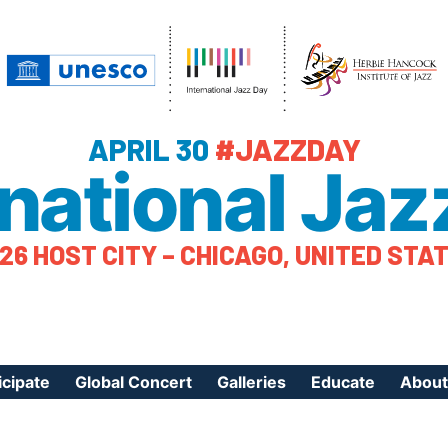
APRIL 30
#JAZZDAY
rnational Jaz
26 HOST CITY – CHICAGO, UNITED STA
icipate
Global Concert
Galleries
Educate
About
ister Your Event
Videos
Educational Reso
About