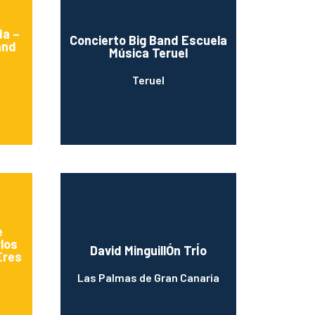
da –
Concierto Big Band Escuela
and
Música Teruel
Teruel
e
rlos
David MinguillÓn TrÍo
Eres
Las Palmas de Gran Canaria