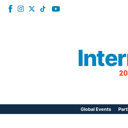
Inte
20
Global Events
Part
Reg