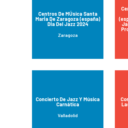
Ce
Centros De MÚsica Santa
MarÍa De Zaragoza (españa)
(es
DÍa Del Jazz 2024
Ja
Pr
Zaragoza
Concierto De Jazz Y Música
Con
Carnática
La
Valladolid