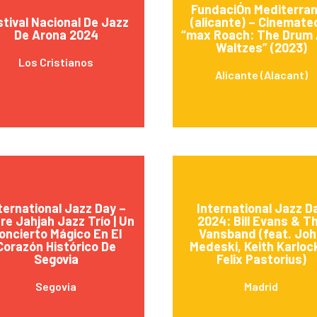
FundaciÓn Mediterra
stival Nacional De Jazz
(alicante) – Cinemate
De Arona 2024
“max Roach: The Drum 
Waltzes” (2023)
Los Cristianos
Alicante (Alacant)
ternational Jazz Day –
International Jazz D
re Jahjah Jazz Trío | Un
2024: Bill Evans & T
oncierto Mágico En El
Vansband (feat. Jo
Corazón Histórico De
Medeski, Keith Karloc
Segovia
Felix Pastorius)
Segovia
Madrid