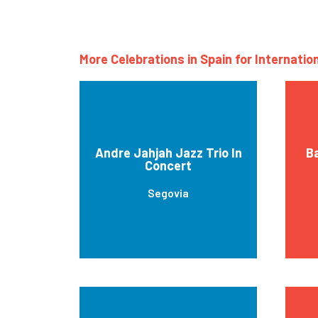
More Celebrations in Spain for Internatio
Andre Jahjah Jazz Trio In
Ba
Concert
Segovia