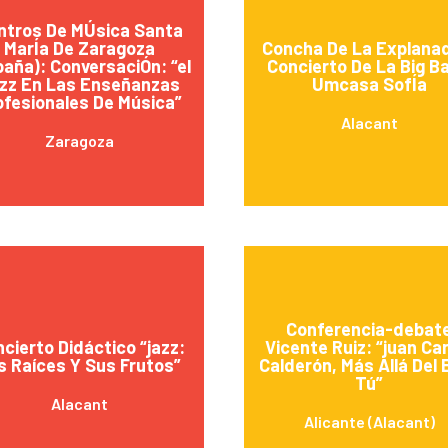
ntros De MÚsica Santa
MarÍa De Zaragoza
Concha De La Explana
paña): ConversaciÓn: “el
Concierto De La Big B
zz En Las Enseñanzas
Umcasa SofÍa
ofesionales De Música”
Alacant
Zaragoza
Conferencia-debat
cierto Didáctico “jazz:
Vicente Ruiz: “juan Ca
s Raíces Y Sus Frutos”
Calderón, Más Allá Del 
Tú”
Alacant
Alicante (Alacant)