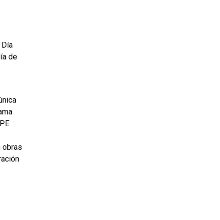
 Día
lía de
única
rama
EPE
 obras
ración