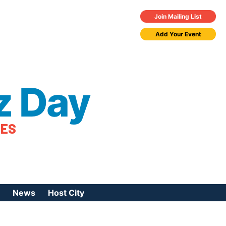
Join Mailing List
Add Your Event
z Day
TES
News
Host City
urces
 Jazz Day
Press Coverage