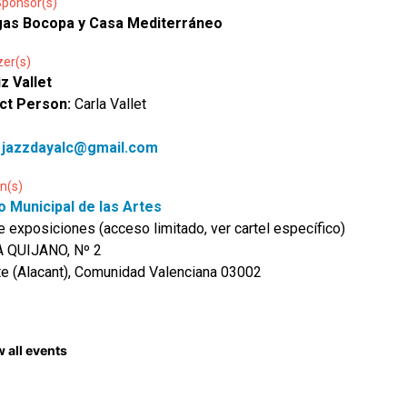
Sponsor(s)
as Bocopa y Casa Mediterráneo
zer(s)
iz Vallet
ct Person:
Carla Vallet
:
jazzdayalc@gmail.com
n(s)
o Municipal de las Artes
e exposiciones (acceso limitado, ver cartel específico)
 QUIJANO, Nº 2
te (Alacant), Comunidad Valenciana 03002
 all events