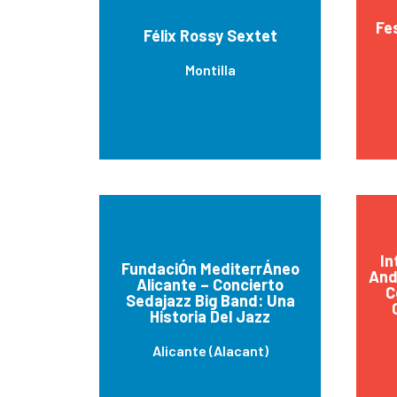
Fe
Félix Rossy Sextet
Montilla
In
FundaciÓn MediterrÁneo
And
Alicante – Concierto
C
Sedajazz Big Band: Una
Historia Del Jazz
Alicante (Alacant)