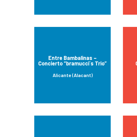
Entre Bambalinas –
Concierto “bramucci´s Trio”
Alicante (Alacant)