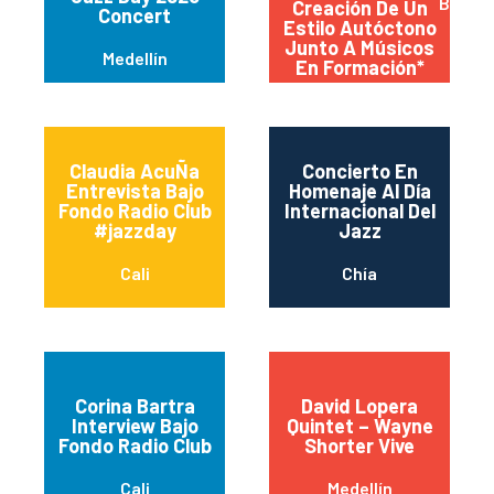
Bogot
Creación De Un
Concert
Estilo Autóctono
Junto A Músicos
Medellín
En Formación*
Claudia AcuÑa
Concierto En
Entrevista Bajo
Homenaje Al Día
Fondo Radio Club
Internacional Del
#jazzday
Jazz
Cali
Chía
Corina Bartra
David Lopera
Interview Bajo
Quintet – Wayne
Fondo Radio Club
Shorter Vive
Cali
Medellín