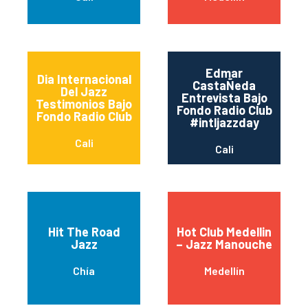
Edmar
Dia Internacional
CastaÑeda
Del Jazz
Entrevista Bajo
Testimonios Bajo
Fondo Radio Club
Fondo Radio Club
#intljazzday
Cali
Cali
Hit The Road
Hot Club Medellin
Jazz
– Jazz Manouche
Chía
Medellín