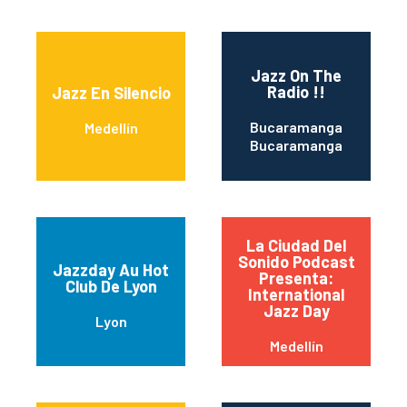
Jazz On The
Radio !!
Jazz En Silencio
Bucaramanga
Medellín
Bucaramanga
La Ciudad Del
Sonido Podcast
Jazzday Au Hot
Presenta:
Club De Lyon
International
Jazz Day
Lyon
Medellín