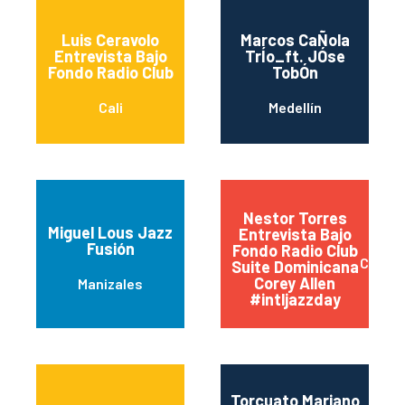
Luis Ceravolo
Marcos CaÑola
Entrevista Bajo
TrÍo_ft. JÓse
Fondo Radio Club
TobÓn
Cali
Medellín
Nestor Torres
Miguel Lous Jazz
Entrevista Bajo
Fusión
Fondo Radio Club
Cali
Suite Dominicana
Corey Allen
Manizales
#intljazzday
Torcuato Mariano