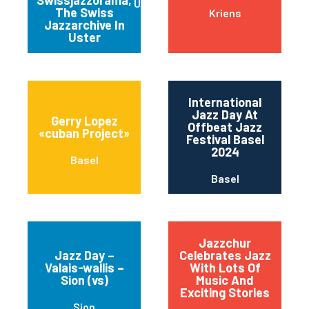
Uster
The Swiss
Kriens
Jazzarchive In
Uster
International
Jazz Day At
Gerry Lopez
Offbeat Jazz
«cuban Project»
Festival Basel
2024
Basel
Basel
Jazzchur
Jazz Day –
Celebrates Jazz
Valais-wallis –
With Lots Of
Sion (vs)
Music And
Exciting Stories
Sion